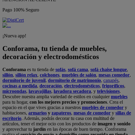
Pago 100% Seguro
¡Nueva app!
Conforama, tu tienda de muebles,
decoración y electrodomésticos
Conforama
es tu tienda de
sofás
,
sofá cama
,
sofá chaise longue
,
sillón
,
sillón relax
,
colchones
,
muebles de salón
,
mesas comedor
,
dormitorio de juvenil
,
dormitorio de matrimonio
,
canapés
,
cocinas a medida
,
decoración
,
electrodomésticos
,
frigoríficos
,
microondas
,
lavavajillas
,
lavadora secadora
, y
televisiones
.
Descubre nuestra amplia variedad de estilos en cualquier
muebles
para tu hogar,
con los mejores precios y promociones
. Crea el
espacio en el que vives gracias a nuestros
muebles de comedor
y
habitaciones,
armarios
y
zapateros
,
mesas de comedor
y
sillas de
escritorio
. Además, podrás decorar tu casa con multitud de
artículos, tener el mejor ocio con los productos de
imagen y sonido
y aprovechar tu
jardín
en las épocas de buen tiempo. Conforama
realiza el
servicio de envío a domicilio como recogida en tienda.