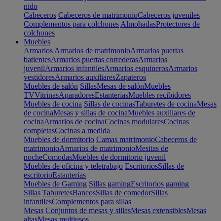
nido
Cabeceros
Cabeceros de matrimonio
Cabeceros juveniles
Complementos para colchones
Almohadas
Protectores de
colchones
Muebles
Armarios
Armarios de matrimonio
Armarios puertas
batientes
Armarios puertas correderas
Armarios
juvenil
Armarios infantiles
Armarios esquineros
Armarios
vestidores
Armarios auxiliares
Zapateros
Muebles de salón
Sillas
Mesas de salón
Muebles
TV
Vitrinas
Aparadores
Estanterias
Muebles recibidores
Muebles de cocina
Sillas de cocinas
Taburetes de cocina
Mesas
de cocina
Mesas y sillas de cocina
Muebles auxiliares de
cocina
Armarios de cocina
Cocinas modulares
Cocinas
completas
Cocinas a medida
Muebles de dormitorio
Camas matrimonio
Cabeceros de
matrimonio
Armarios de matrimonio
Mesitas de
noche
Comodas
Muebles de dormitorio juvenil
Muebles de oficina y teletrabajo
Escritorios
Sillas de
escritorio
Estanterías
Muebles de Gaming
Sillas gaming
Escritorios gaming
Sillas
Taburetes
Bancos
Sillas de comedor
Sillas
infantiles
Complementos para sillas
Mesas
Conjuntos de mesas y sillas
Mesas extensibles
Mesas
altas
Mesas multiusos