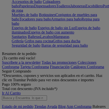
Accesorios de baño
Colgadores
baño
Papeleras
Dispensadores
Toalleros
Jaboneras
Escobillero
Port
de ropa
Muebles de baño
Botiquines
Conjuntos de muebles para
baño
Tocadores para baño
Armarios para baño
Repisa para
baño
Espejos de baño
Espejos de baño sin Luz
Espejos de baño
iluminados
Espejos de baño con aumento
Sanitarios
Bañeras
Lavabos
Mamparas
Grifería
Grifos para cocina
Grifos para ducha
Seguridad de baño
Barras de seguridad para baño
Resumen de tu pedido
¡Tu carrito está vacío!
Suscríbete a la newsletter
Todas las promociones
Colecciones
Conforama
Tarjeta Conforama
Financiación
Catálogos Conforama
Seguir Comprando
*Descuentos, cupones y servicios son aplicados en el carrito. Haz
clic en Tramitar Pedido para ver estos descuentos e importes
Pago 100% seguro
Total con descuento
(IVA incluido*)
Ir Al Carrito
Estado de mi pedido
Tiendas
Ayuda
Blog
App Conforama
Baleares