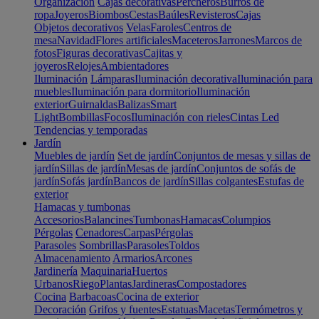
Organización
Cajas decorativas
Percheros
Burros de
ropa
Joyeros
Biombos
Cestas
Baúles
Revisteros
Cajas
Objetos decorativos
Velas
Faroles
Centros de
mesa
Navidad
Flores artificiales
Maceteros
Jarrones
Marcos de
fotos
Figuras decorativas
Cajitas y
joyeros
Relojes
Ambientadores
Iluminación
Lámparas
Iluminación decorativa
Iluminación para
muebles
Iluminación para dormitorio
Iluminación
exterior
Guirnaldas
Balizas
Smart
Light
Bombillas
Focos
Iluminación con rieles
Cintas Led
Tendencias y temporadas
Jardín
Muebles de jardín
Set de jardín
Conjuntos de mesas y sillas de
jardín
Sillas de jardín
Mesas de jardín
Conjuntos de sofás de
jardín
Sofás jardín
Bancos de jardín
Sillas colgantes
Estufas de
exterior
Hamacas y tumbonas
Accesorios
Balancines
Tumbonas
Hamacas
Columpios
Pérgolas
Cenadores
Carpas
Pérgolas
Parasoles
Sombrillas
Parasoles
Toldos
Almacenamiento
Armarios
Arcones
Jardinería
Maquinaria
Huertos
Urbanos
Riego
Plantas
Jardineras
Compostadores
Cocina
Barbacoas
Cocina de exterior
Decoración
Grifos y fuentes
Estatuas
Macetas
Termómetros y