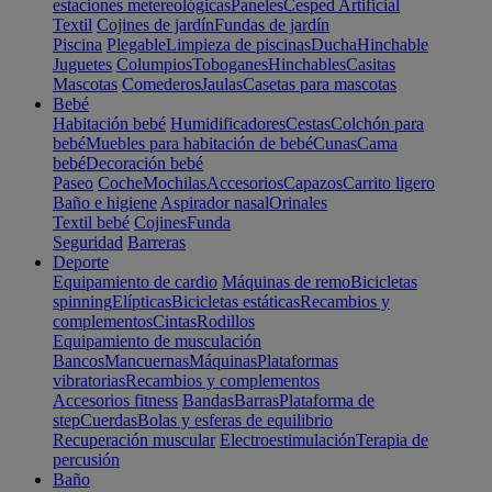
estaciones metereológicas
Paneles
Cesped Artificial
Textil
Cojines de jardín
Fundas de jardín
Piscina
Plegable
Limpieza de piscinas
Ducha
Hinchable
Juguetes
Columpios
Toboganes
Hinchables
Casitas
Mascotas
Comederos
Jaulas
Casetas para mascotas
Bebé
Habitación bebé
Humidificadores
Cestas
Colchón para
bebé
Muebles para habitación de bebé
Cunas
Cama
bebé
Decoración bebé
Paseo
Coche
Mochilas
Accesorios
Capazos
Carrito ligero
Baño e higiene
Aspirador nasal
Orinales
Textil bebé
Cojines
Funda
Seguridad
Barreras
Deporte
Equipamiento de cardio
Máquinas de remo
Bicicletas
spinning
Elípticas
Bicicletas estáticas
Recambios y
complementos
Cintas
Rodillos
Equipamiento de musculación
Bancos
Mancuernas
Máquinas
Plataformas
vibratorias
Recambios y complementos
Accesorios fitness
Bandas
Barras
Plataforma de
step
Cuerdas
Bolas y esferas de equilibrio
Recuperación muscular
Electroestimulación
Terapia de
percusión
Baño