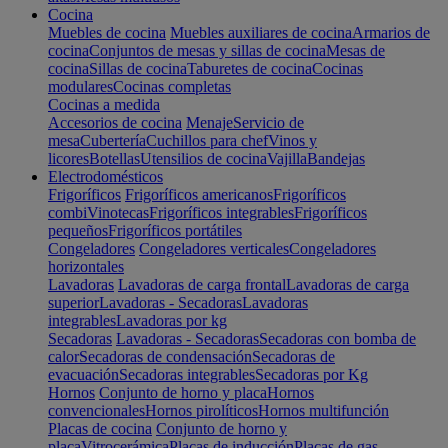
Cocina
Muebles de cocina
Muebles auxiliares de cocina
Armarios de
cocina
Conjuntos de mesas y sillas de cocina
Mesas de
cocina
Sillas de cocina
Taburetes de cocina
Cocinas
modulares
Cocinas completas
Cocinas a medida
Accesorios de cocina
Menaje
Servicio de
mesa
Cubertería
Cuchillos para chef
Vinos y
licores
Botellas
Utensilios de cocina
Vajilla
Bandejas
Electrodomésticos
Frigoríficos
Frigoríficos americanos
Frigoríficos
combi
Vinotecas
Frigoríficos integrables
Frigoríficos
pequeños
Frigoríficos portátiles
Congeladores
Congeladores verticales
Congeladores
horizontales
Lavadoras
Lavadoras de carga frontal
Lavadoras de carga
superior
Lavadoras - Secadoras
Lavadoras
integrables
Lavadoras por kg
Secadoras
Lavadoras - Secadoras
Secadoras con bomba de
calor
Secadoras de condensación
Secadoras de
evacuación
Secadoras integrables
Secadoras por Kg
Hornos
Conjunto de horno y placa
Hornos
convencionales
Hornos pirolíticos
Hornos multifunción
Placas de cocina
Conjunto de horno y
placa
Vitrocerámica
Placas de inducción
Placas de gas