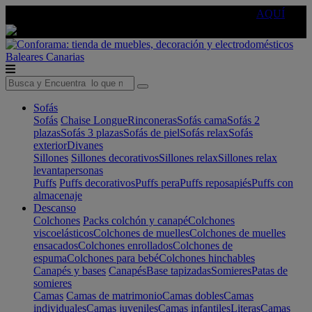
🔵Cambia tu electro con
-10% EXTRA
de descuento ☑️
AQUÍ
Baleares
Canarias
Sofás
Sofás
Chaise Longue
Rinconeras
Sofás cama
Sofás 2
plazas
Sofás 3 plazas
Sofás de piel
Sofás relax
Sofás
exterior
Divanes
Sillones
Sillones decorativos
Sillones relax
Sillones relax
levantapersonas
Puffs
Puffs decorativos
Puffs pera
Puffs reposapiés
Puffs con
almacenaje
Descanso
Colchones
Packs colchón y canapé
Colchones
viscoelásticos
Colchones de muelles
Colchones de muelles
ensacados
Colchones enrollados
Colchones de
espuma
Colchones para bebé
Colchones hinchables
Canapés y bases
Canapés
Base tapizadas
Somieres
Patas de
somieres
Camas
Camas de matrimonio
Camas dobles
Camas
individuales
Camas juveniles
Camas infantiles
Literas
Camas