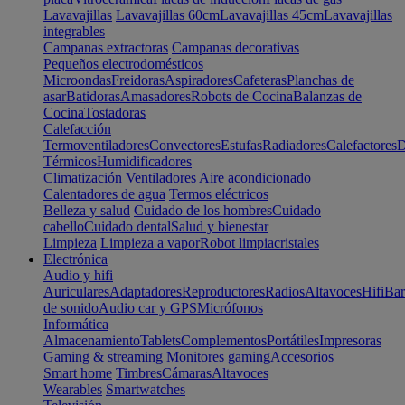
Lavavajillas
Lavavajillas 60cm
Lavavajillas 45cm
Lavavajillas
integrables
Campanas extractoras
Campanas decorativas
Pequeños electrodomésticos
Microondas
Freidoras
Aspiradores
Cafeteras
Planchas de
asar
Batidoras
Amasadores
Robots de Cocina
Balanzas de
Cocina
Tostadoras
Calefacción
Termoventiladores
Convectores
Estufas
Radiadores
Calefactores
D
Térmicos
Humidificadores
Climatización
Ventiladores
Aire acondicionado
Calentadores de agua
Termos eléctricos
Belleza y salud
Cuidado de los hombres
Cuidado
cabello
Cuidado dental
Salud y bienestar
Limpieza
Limpieza a vapor
Robot limpiacristales
Electrónica
Audio y hifi
Auriculares
Adaptadores
Reproductores
Radios
Altavoces
Hifi
Bar
de sonido
Audio car y GPS
Micrófonos
Informática
Almacenamiento
Tablets
Complementos
Portátiles
Impresoras
Gaming & streaming
Monitores gaming
Accesorios
Smart home
Timbres
Cámaras
Altavoces
Wearables
Smartwatches