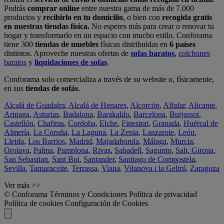
Podrás
comprar online
entre nuestra gama de más de 7.000
productos y
recibirlo en tu domicilio
, o bien con
recogida gratis
en nuestras tiendas física.
No esperes más para crear o renovar tu
hogar y transformarlo en un espacio con mucho estilo. Conforama
tiene 300
tiendas de muebles
físicas distribuidas en
6 países
distintos. Aproveche nuestras ofertas de
sofas baratos
,
colchones
baratos
y
liquidaciones de sofas
.
Conforama solo comercializa a través de su website o, físicamente,
en sus
tiendas de sofás
.
Alcalá de Guadaíra
,
Alcalá de Henares
,
Alcorcón
,
Alfafar
,
Alicante
,
Arinaga
,
Asturias
,
Badalona
,
Barakaldo
,
Barcelona
,
Burjassot
,
Castellón
,
Chafiras
,
Cordoba
,
Elche
,
Finestrat
,
Granada
,
Huércal de
Almería
,
La Coruña
,
La Laguna
,
La Zenia
,
Lanzarote
,
León
,
Lleida
,
Los Barrios
,
Madrid
,
Majadahonda
,
Málaga
,
Murcia
,
Orotava
,
Palma
,
Pamplona
,
Rivas
,
Sabadell
,
Sagunto
,
Salt, Girona
,
San Sebastian
,
Sant Boi
,
Santander
,
Santiago de Compostela
,
Sevilla
,
Tamaraceite
,
Terrassa
,
Viana
,
Vilanova i la Geltrú
,
Zaragoza
Ver más >>
© Conforama
Términos y Condiciones
Política de privacidad
Política de cookies
Configuración de Cookies