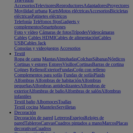
Televisión
Accesorios
Televisores
Reproductores
Adaptadores
Proyectores
Movilidad urbana
Karts
Motos eléctricas
Accesorios
Bicicletas
eléctricas
Patinetes eléctricos
Telefonía
Teléfonos fijos
Gadgets y
complementos
Smartphones
Foto y vídeo
Cámaras de fotos
Trípodes
Videocámaras
Cables
Cables HDMI
Cables de alimentación
Cables
USB
Cables Jack
Consolas y videojuegos
Accesorios
Textil
Ropa de cama
Mantas
Almohadas
Colchas
Sábanas
Nórdicos
Cortinas y estores
Estores
Visillos
Cortinas
Barras de cortina
Cojines
Relleno
Exterior
Fundas
Cojín con relleno
Complementos para sofás
Fundas de sofás
Plaids
Alfombras
Alfombras de habitación
Alfombras
pequeñas
Alfombras antideslizantes
Alfombras de
exterior
Alfombras de baño
Alfombras de salón
Alfombras
infantiles
Textil baño
Albornoces
Toallas
Textil cocina
Manteles
Servilletas
Decoración
Decoración de pared
Letreros
Espejos
Relojes de
pared
Tableros
Canvas
Cuadros pintados a mano
Marcos
Placas
decorativas
Cuadros