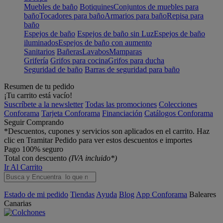
Muebles de baño
Botiquines
Conjuntos de muebles para
baño
Tocadores para baño
Armarios para baño
Repisa para
baño
Espejos de baño
Espejos de baño sin Luz
Espejos de baño
iluminados
Espejos de baño con aumento
Sanitarios
Bañeras
Lavabos
Mamparas
Grifería
Grifos para cocina
Grifos para ducha
Seguridad de baño
Barras de seguridad para baño
Resumen de tu pedido
¡Tu carrito está vacío!
Suscríbete a la newsletter
Todas las promociones
Colecciones
Conforama
Tarjeta Conforama
Financiación
Catálogos Conforama
Seguir Comprando
*Descuentos, cupones y servicios son aplicados en el carrito. Haz
clic en Tramitar Pedido para ver estos descuentos e importes
Pago 100% seguro
Total con descuento
(IVA incluido*)
Ir Al Carrito
Estado de mi pedido
Tiendas
Ayuda
Blog
App Conforama
Baleares
Canarias