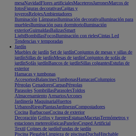
mesa
Navidad
Flores artificiales
Maceteros
Jarrones
Marcos de
fotos
Figuras decorativas
Cajitas y
joyeros
Relojes
Ambientadores
Iluminación
Lámparas
Iluminación decorativa
Iluminación para
muebles
Iluminación para dormitorio
Iluminación
exterior
Guirnaldas
Balizas
Smart
Light
Bombillas
Focos
Iluminación con rieles
Cintas Led
Tendencias y temporadas
Jardín
Muebles de jardín
Set de jardín
Conjuntos de mesas y sillas de
jardín
Sillas de jardín
Mesas de jardín
Conjuntos de sofás de
jardín
Sofás jardín
Bancos de jardín
Sillas colgantes
Estufas de
exterior
Hamacas y tumbonas
Accesorios
Balancines
Tumbonas
Hamacas
Columpios
Pérgolas
Cenadores
Carpas
Pérgolas
Parasoles
Sombrillas
Parasoles
Toldos
Almacenamiento
Armarios
Arcones
Jardinería
Maquinaria
Huertos
Urbanos
Riego
Plantas
Jardineras
Compostadores
Cocina
Barbacoas
Cocina de exterior
Decoración
Grifos y fuentes
Estatuas
Macetas
Termómetros y
estaciones metereológicas
Paneles
Cesped Artificial
Textil
Cojines de jardín
Fundas de jardín
Piscina
Plegable
Limpieza de piscinas
Ducha
Hinchable