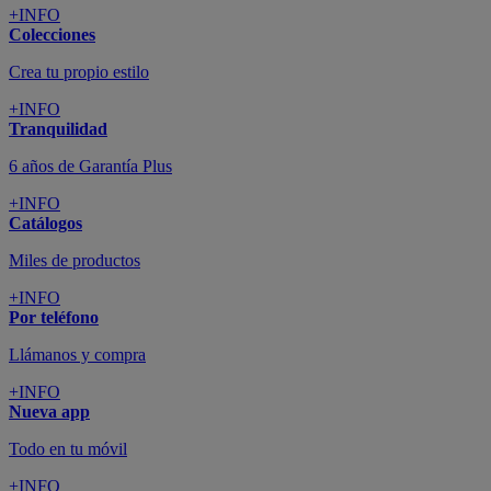
+INFO
Colecciones
Crea tu propio estilo
+INFO
Tranquilidad
6 años de Garantía Plus
+INFO
Catálogos
Miles de productos
+INFO
Por teléfono
Llámanos y compra
+INFO
Nueva app
Todo en tu móvil
+INFO