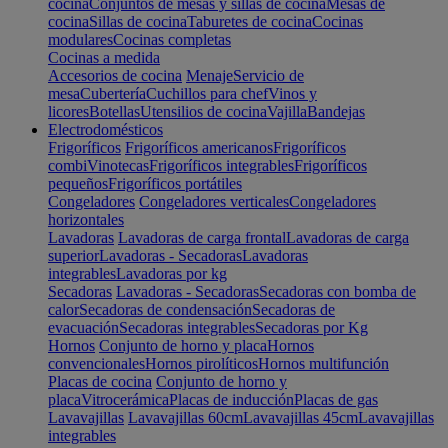
cocina
Conjuntos de mesas y sillas de cocina
Mesas de
cocina
Sillas de cocina
Taburetes de cocina
Cocinas
modulares
Cocinas completas
Cocinas a medida
Accesorios de cocina
Menaje
Servicio de
mesa
Cubertería
Cuchillos para chef
Vinos y
licores
Botellas
Utensilios de cocina
Vajilla
Bandejas
Electrodomésticos
Frigoríficos
Frigoríficos americanos
Frigoríficos
combi
Vinotecas
Frigoríficos integrables
Frigoríficos
pequeños
Frigoríficos portátiles
Congeladores
Congeladores verticales
Congeladores
horizontales
Lavadoras
Lavadoras de carga frontal
Lavadoras de carga
superior
Lavadoras - Secadoras
Lavadoras
integrables
Lavadoras por kg
Secadoras
Lavadoras - Secadoras
Secadoras con bomba de
calor
Secadoras de condensación
Secadoras de
evacuación
Secadoras integrables
Secadoras por Kg
Hornos
Conjunto de horno y placa
Hornos
convencionales
Hornos pirolíticos
Hornos multifunción
Placas de cocina
Conjunto de horno y
placa
Vitrocerámica
Placas de inducción
Placas de gas
Lavavajillas
Lavavajillas 60cm
Lavavajillas 45cm
Lavavajillas
integrables