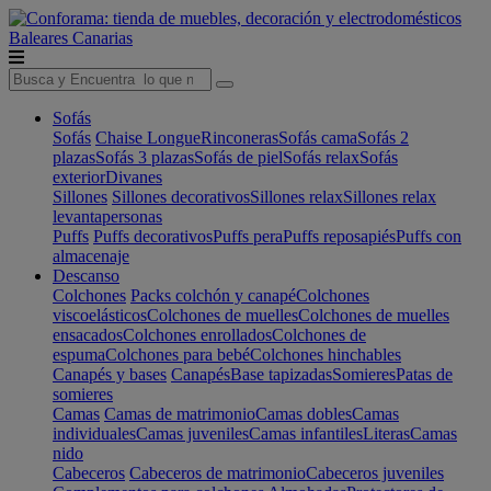
Baleares
Canarias
Sofás
Sofás
Chaise Longue
Rinconeras
Sofás cama
Sofás 2
plazas
Sofás 3 plazas
Sofás de piel
Sofás relax
Sofás
exterior
Divanes
Sillones
Sillones decorativos
Sillones relax
Sillones relax
levantapersonas
Puffs
Puffs decorativos
Puffs pera
Puffs reposapiés
Puffs con
almacenaje
Descanso
Colchones
Packs colchón y canapé
Colchones
viscoelásticos
Colchones de muelles
Colchones de muelles
ensacados
Colchones enrollados
Colchones de
espuma
Colchones para bebé
Colchones hinchables
Canapés y bases
Canapés
Base tapizadas
Somieres
Patas de
somieres
Camas
Camas de matrimonio
Camas dobles
Camas
individuales
Camas juveniles
Camas infantiles
Literas
Camas
nido
Cabeceros
Cabeceros de matrimonio
Cabeceros juveniles