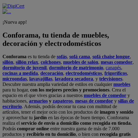
¡Nueva app!
Conforama, tu tienda de muebles,
decoración y electrodomésticos
Conforama
es tu tienda de
sofás
,
sofá cama
,
sofá chaise longue
,
sillón
,
sillón relax
,
colchones
,
muebles de salón
,
mesas comedor
,
dormitorio de juvenil
,
dormitorio de matrimonio
,
canapés
,
cocinas a medida
,
decoración
,
electrodomésticos
,
frigoríficos
,
microondas
,
lavavajillas
,
lavadora secadora
, y
televisiones
.
Descubre nuestra amplia variedad de estilos en cualquier
muebles
para tu hogar,
con los mejores precios y promociones
. Crea el
espacio en el que vives gracias a nuestros
muebles de comedor
y
habitaciones,
armarios
y
zapateros
,
mesas de comedor
y
sillas de
escritorio
. Además, podrás decorar tu casa con multitud de
artículos, tener el mejor ocio con los productos de
imagen y sonido
y aprovechar tu
jardín
en las épocas de buen tiempo. Conforama
realiza el
servicio de envío a domicilio como recogida en tienda.
Podrás
comprar online
entre nuestra gama de más de 7.000
productos y
recibirlo en tu domicilio
, o bien con
recogida gratis