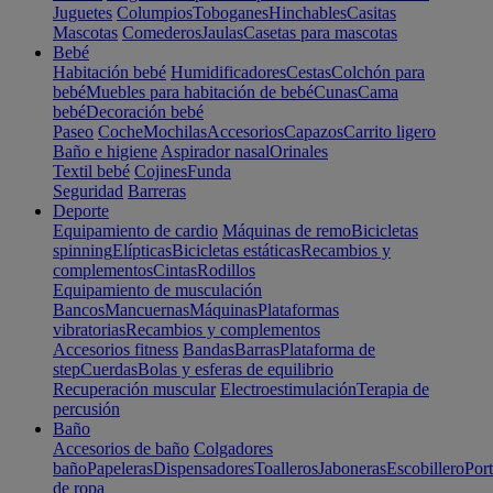
Juguetes
Columpios
Toboganes
Hinchables
Casitas
Mascotas
Comederos
Jaulas
Casetas para mascotas
Bebé
Habitación bebé
Humidificadores
Cestas
Colchón para
bebé
Muebles para habitación de bebé
Cunas
Cama
bebé
Decoración bebé
Paseo
Coche
Mochilas
Accesorios
Capazos
Carrito ligero
Baño e higiene
Aspirador nasal
Orinales
Textil bebé
Cojines
Funda
Seguridad
Barreras
Deporte
Equipamiento de cardio
Máquinas de remo
Bicicletas
spinning
Elípticas
Bicicletas estáticas
Recambios y
complementos
Cintas
Rodillos
Equipamiento de musculación
Bancos
Mancuernas
Máquinas
Plataformas
vibratorias
Recambios y complementos
Accesorios fitness
Bandas
Barras
Plataforma de
step
Cuerdas
Bolas y esferas de equilibrio
Recuperación muscular
Electroestimulación
Terapia de
percusión
Baño
Accesorios de baño
Colgadores
baño
Papeleras
Dispensadores
Toalleros
Jaboneras
Escobillero
Port
de ropa