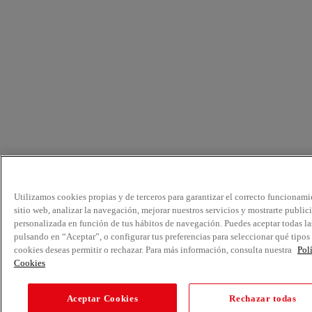
Utilizamos cookies propias y de terceros para garantizar el correcto funcionami
sitio web, analizar la navegación, mejorar nuestros servicios y mostrarte public
personalizada en función de tus hábitos de navegación. Puedes aceptar todas la
pulsando en “Aceptar”, o configurar tus preferencias para seleccionar qué tipos
cookies deseas permitir o rechazar. Para más información, consulta nuestra
Pol
Cookies
Aceptar Cookies
Rechazar todas