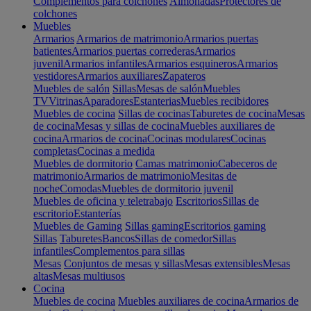
Complementos para colchones
Almohadas
Protectores de
colchones
Muebles
Armarios
Armarios de matrimonio
Armarios puertas
batientes
Armarios puertas correderas
Armarios
juvenil
Armarios infantiles
Armarios esquineros
Armarios
vestidores
Armarios auxiliares
Zapateros
Muebles de salón
Sillas
Mesas de salón
Muebles
TV
Vitrinas
Aparadores
Estanterias
Muebles recibidores
Muebles de cocina
Sillas de cocinas
Taburetes de cocina
Mesas
de cocina
Mesas y sillas de cocina
Muebles auxiliares de
cocina
Armarios de cocina
Cocinas modulares
Cocinas
completas
Cocinas a medida
Muebles de dormitorio
Camas matrimonio
Cabeceros de
matrimonio
Armarios de matrimonio
Mesitas de
noche
Comodas
Muebles de dormitorio juvenil
Muebles de oficina y teletrabajo
Escritorios
Sillas de
escritorio
Estanterías
Muebles de Gaming
Sillas gaming
Escritorios gaming
Sillas
Taburetes
Bancos
Sillas de comedor
Sillas
infantiles
Complementos para sillas
Mesas
Conjuntos de mesas y sillas
Mesas extensibles
Mesas
altas
Mesas multiusos
Cocina
Muebles de cocina
Muebles auxiliares de cocina
Armarios de