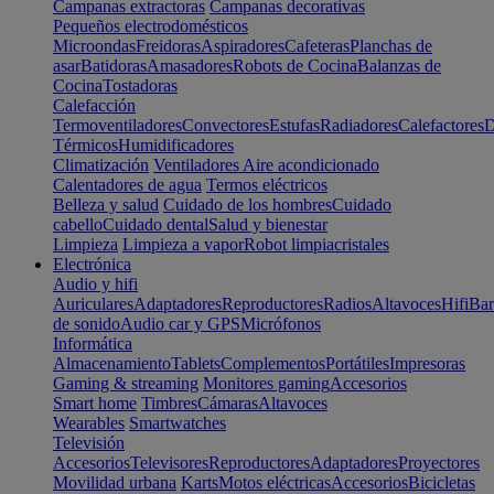
Campanas extractoras
Campanas decorativas
Pequeños electrodomésticos
Microondas
Freidoras
Aspiradores
Cafeteras
Planchas de
asar
Batidoras
Amasadores
Robots de Cocina
Balanzas de
Cocina
Tostadoras
Calefacción
Termoventiladores
Convectores
Estufas
Radiadores
Calefactores
D
Térmicos
Humidificadores
Climatización
Ventiladores
Aire acondicionado
Calentadores de agua
Termos eléctricos
Belleza y salud
Cuidado de los hombres
Cuidado
cabello
Cuidado dental
Salud y bienestar
Limpieza
Limpieza a vapor
Robot limpiacristales
Electrónica
Audio y hifi
Auriculares
Adaptadores
Reproductores
Radios
Altavoces
Hifi
Bar
de sonido
Audio car y GPS
Micrófonos
Informática
Almacenamiento
Tablets
Complementos
Portátiles
Impresoras
Gaming & streaming
Monitores gaming
Accesorios
Smart home
Timbres
Cámaras
Altavoces
Wearables
Smartwatches
Televisión
Accesorios
Televisores
Reproductores
Adaptadores
Proyectores
Movilidad urbana
Karts
Motos eléctricas
Accesorios
Bicicletas