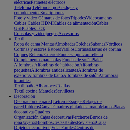
eléctricas
Patinetes eléctricos
Telefonía
Teléfonos fijos
Gadgets y
complementos
Smartphones
Foto y vídeo
Cámaras de fotos
Trípodes
Videocámaras
Cables
Cables HDMI
Cables de alimentación
Cables
USB
Cables Jack
Consolas y videojuegos
Accesorios
Textil
Ropa de cama
Mantas
Almohadas
Colchas
Sábanas
Nórdicos
Cortinas y estores
Estores
Visillos
Cortinas
Barras de cortina
Cojines
Relleno
Exterior
Fundas
Cojín con relleno
Complementos para sofás
Fundas de sofás
Plaids
Alfombras
Alfombras de habitación
Alfombras
pequeñas
Alfombras antideslizantes
Alfombras de
exterior
Alfombras de baño
Alfombras de salón
Alfombras
infantiles
Textil baño
Albornoces
Toallas
Textil cocina
Manteles
Servilletas
Decoración
Decoración de pared
Letreros
Espejos
Relojes de
pared
Tableros
Canvas
Cuadros pintados a mano
Marcos
Placas
decorativas
Cuadros
Organización
Cajas decorativas
Percheros
Burros de
ropa
Joyeros
Biombos
Cestas
Baúles
Revisteros
Cajas
Objetos decorativos
Velas
Faroles
Centros de