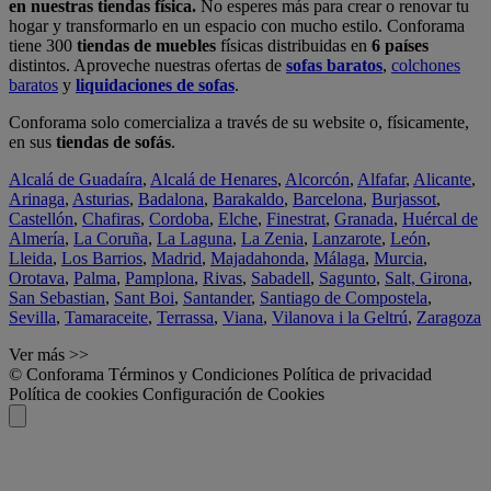
en nuestras tiendas física.
No esperes más para crear o renovar tu
hogar y transformarlo en un espacio con mucho estilo. Conforama
tiene 300
tiendas de muebles
físicas distribuidas en
6 países
distintos. Aproveche nuestras ofertas de
sofas baratos
,
colchones
baratos
y
liquidaciones de sofas
.
Conforama solo comercializa a través de su website o, físicamente,
en sus
tiendas de sofás
.
Alcalá de Guadaíra
,
Alcalá de Henares
,
Alcorcón
,
Alfafar
,
Alicante
,
Arinaga
,
Asturias
,
Badalona
,
Barakaldo
,
Barcelona
,
Burjassot
,
Castellón
,
Chafiras
,
Cordoba
,
Elche
,
Finestrat
,
Granada
,
Huércal de
Almería
,
La Coruña
,
La Laguna
,
La Zenia
,
Lanzarote
,
León
,
Lleida
,
Los Barrios
,
Madrid
,
Majadahonda
,
Málaga
,
Murcia
,
Orotava
,
Palma
,
Pamplona
,
Rivas
,
Sabadell
,
Sagunto
,
Salt, Girona
,
San Sebastian
,
Sant Boi
,
Santander
,
Santiago de Compostela
,
Sevilla
,
Tamaraceite
,
Terrassa
,
Viana
,
Vilanova i la Geltrú
,
Zaragoza
Ver más >>
© Conforama
Términos y Condiciones
Política de privacidad
Política de cookies
Configuración de Cookies