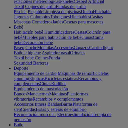
estaciones metereológicas
Paneles
Cesped Artificial
Textil
Cojines de jardín
Fundas de jardín
Piscina
Plegable
Limpieza de piscinas
Ducha
Hinchable
Juguetes
Columpios
Toboganes
Hinchables
Casitas
Mascotas
Comederos
Jaulas
Casetas para mascotas
Bebé
Habitación bebé
Humidificadores
Cestas
Colchón para
bebé
Muebles para habitación de bebé
Cunas
Cama
bebé
Decoración bebé
Paseo
Coche
Mochilas
Accesorios
Capazos
Carrito ligero
Baño e higiene
Aspirador nasal
Orinales
Textil bebé
Cojines
Funda
Seguridad
Barreras
Deporte
Equipamiento de cardio
Máquinas de remo
Bicicletas
spinning
Elípticas
Bicicletas estáticas
Recambios y
complementos
Cintas
Rodillos
Equipamiento de musculación
Bancos
Mancuernas
Máquinas
Plataformas
vibratorias
Recambios y complementos
Accesorios fitness
Bandas
Barras
Plataforma de
step
Cuerdas
Bolas y esferas de equilibrio
Recuperación muscular
Electroestimulación
Terapia de
percusión
Baño