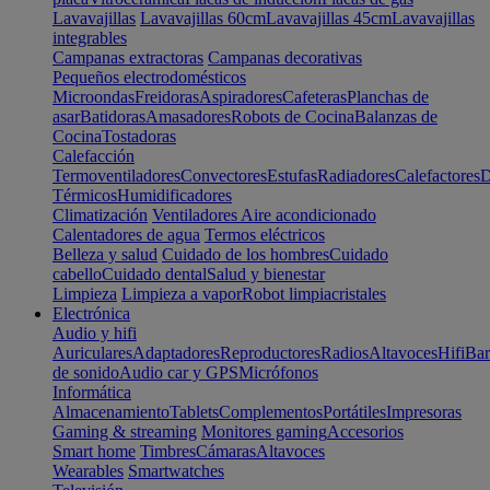
Lavavajillas
Lavavajillas 60cm
Lavavajillas 45cm
Lavavajillas
integrables
Campanas extractoras
Campanas decorativas
Pequeños electrodomésticos
Microondas
Freidoras
Aspiradores
Cafeteras
Planchas de
asar
Batidoras
Amasadores
Robots de Cocina
Balanzas de
Cocina
Tostadoras
Calefacción
Termoventiladores
Convectores
Estufas
Radiadores
Calefactores
D
Térmicos
Humidificadores
Climatización
Ventiladores
Aire acondicionado
Calentadores de agua
Termos eléctricos
Belleza y salud
Cuidado de los hombres
Cuidado
cabello
Cuidado dental
Salud y bienestar
Limpieza
Limpieza a vapor
Robot limpiacristales
Electrónica
Audio y hifi
Auriculares
Adaptadores
Reproductores
Radios
Altavoces
Hifi
Bar
de sonido
Audio car y GPS
Micrófonos
Informática
Almacenamiento
Tablets
Complementos
Portátiles
Impresoras
Gaming & streaming
Monitores gaming
Accesorios
Smart home
Timbres
Cámaras
Altavoces
Wearables
Smartwatches