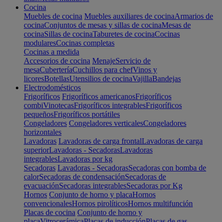
Cocina
Muebles de cocina
Muebles auxiliares de cocina
Armarios de
cocina
Conjuntos de mesas y sillas de cocina
Mesas de
cocina
Sillas de cocina
Taburetes de cocina
Cocinas
modulares
Cocinas completas
Cocinas a medida
Accesorios de cocina
Menaje
Servicio de
mesa
Cubertería
Cuchillos para chef
Vinos y
licores
Botellas
Utensilios de cocina
Vajilla
Bandejas
Electrodomésticos
Frigoríficos
Frigoríficos americanos
Frigoríficos
combi
Vinotecas
Frigoríficos integrables
Frigoríficos
pequeños
Frigoríficos portátiles
Congeladores
Congeladores verticales
Congeladores
horizontales
Lavadoras
Lavadoras de carga frontal
Lavadoras de carga
superior
Lavadoras - Secadoras
Lavadoras
integrables
Lavadoras por kg
Secadoras
Lavadoras - Secadoras
Secadoras con bomba de
calor
Secadoras de condensación
Secadoras de
evacuación
Secadoras integrables
Secadoras por Kg
Hornos
Conjunto de horno y placa
Hornos
convencionales
Hornos pirolíticos
Hornos multifunción
Placas de cocina
Conjunto de horno y
placa
Vitrocerámica
Placas de inducción
Placas de gas