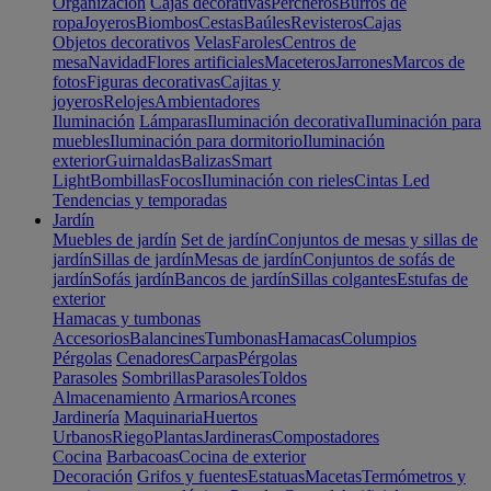
Organización
Cajas decorativas
Percheros
Burros de
ropa
Joyeros
Biombos
Cestas
Baúles
Revisteros
Cajas
Objetos decorativos
Velas
Faroles
Centros de
mesa
Navidad
Flores artificiales
Maceteros
Jarrones
Marcos de
fotos
Figuras decorativas
Cajitas y
joyeros
Relojes
Ambientadores
Iluminación
Lámparas
Iluminación decorativa
Iluminación para
muebles
Iluminación para dormitorio
Iluminación
exterior
Guirnaldas
Balizas
Smart
Light
Bombillas
Focos
Iluminación con rieles
Cintas Led
Tendencias y temporadas
Jardín
Muebles de jardín
Set de jardín
Conjuntos de mesas y sillas de
jardín
Sillas de jardín
Mesas de jardín
Conjuntos de sofás de
jardín
Sofás jardín
Bancos de jardín
Sillas colgantes
Estufas de
exterior
Hamacas y tumbonas
Accesorios
Balancines
Tumbonas
Hamacas
Columpios
Pérgolas
Cenadores
Carpas
Pérgolas
Parasoles
Sombrillas
Parasoles
Toldos
Almacenamiento
Armarios
Arcones
Jardinería
Maquinaria
Huertos
Urbanos
Riego
Plantas
Jardineras
Compostadores
Cocina
Barbacoas
Cocina de exterior
Decoración
Grifos y fuentes
Estatuas
Macetas
Termómetros y