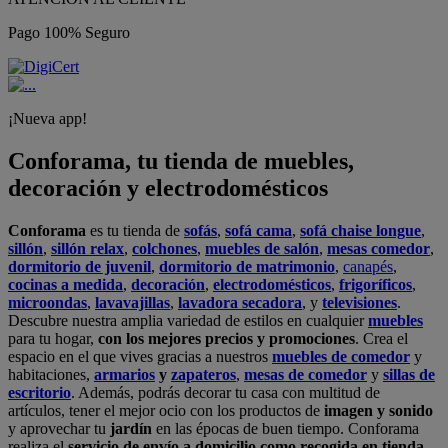
Pago 100% Seguro
¡Nueva app!
Conforama, tu tienda de muebles,
decoración y electrodomésticos
Conforama
es tu tienda de
sofás
,
sofá cama
,
sofá chaise longue
,
sillón
,
sillón relax
,
colchones
,
muebles de salón
,
mesas comedor
,
dormitorio de juvenil
,
dormitorio de matrimonio
,
canapés
,
cocinas a medida
,
decoración
,
electrodomésticos
,
frigoríficos
,
microondas
,
lavavajillas
,
lavadora secadora
, y
televisiones
.
Descubre nuestra amplia variedad de estilos en cualquier
muebles
para tu hogar,
con los mejores precios y promociones
. Crea el
espacio en el que vives gracias a nuestros
muebles de comedor
y
habitaciones,
armarios
y
zapateros
,
mesas de comedor
y
sillas de
escritorio
. Además, podrás decorar tu casa con multitud de
artículos, tener el mejor ocio con los productos de
imagen y sonido
y aprovechar tu
jardín
en las épocas de buen tiempo. Conforama
realiza el
servicio de envío a domicilio como recogida en tienda.