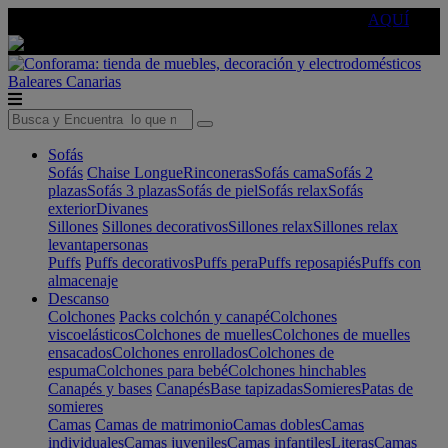
🔵Cambia tu electro con
-10% EXTRA
de descuento ☑️
AQUÍ
Baleares
Canarias
Sofás
Sofás
Chaise Longue
Rinconeras
Sofás cama
Sofás 2
plazas
Sofás 3 plazas
Sofás de piel
Sofás relax
Sofás
exterior
Divanes
Sillones
Sillones decorativos
Sillones relax
Sillones relax
levantapersonas
Puffs
Puffs decorativos
Puffs pera
Puffs reposapiés
Puffs con
almacenaje
Descanso
Colchones
Packs colchón y canapé
Colchones
viscoelásticos
Colchones de muelles
Colchones de muelles
ensacados
Colchones enrollados
Colchones de
espuma
Colchones para bebé
Colchones hinchables
Canapés y bases
Canapés
Base tapizadas
Somieres
Patas de
somieres
Camas
Camas de matrimonio
Camas dobles
Camas
individuales
Camas juveniles
Camas infantiles
Literas
Camas