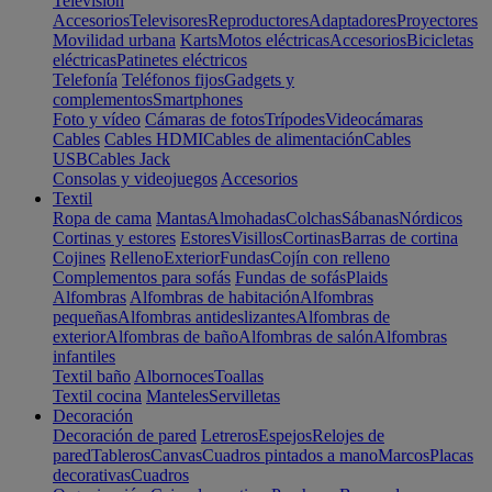
Televisión
Accesorios
Televisores
Reproductores
Adaptadores
Proyectores
Movilidad urbana
Karts
Motos eléctricas
Accesorios
Bicicletas
eléctricas
Patinetes eléctricos
Telefonía
Teléfonos fijos
Gadgets y
complementos
Smartphones
Foto y vídeo
Cámaras de fotos
Trípodes
Videocámaras
Cables
Cables HDMI
Cables de alimentación
Cables
USB
Cables Jack
Consolas y videojuegos
Accesorios
Textil
Ropa de cama
Mantas
Almohadas
Colchas
Sábanas
Nórdicos
Cortinas y estores
Estores
Visillos
Cortinas
Barras de cortina
Cojines
Relleno
Exterior
Fundas
Cojín con relleno
Complementos para sofás
Fundas de sofás
Plaids
Alfombras
Alfombras de habitación
Alfombras
pequeñas
Alfombras antideslizantes
Alfombras de
exterior
Alfombras de baño
Alfombras de salón
Alfombras
infantiles
Textil baño
Albornoces
Toallas
Textil cocina
Manteles
Servilletas
Decoración
Decoración de pared
Letreros
Espejos
Relojes de
pared
Tableros
Canvas
Cuadros pintados a mano
Marcos
Placas
decorativas
Cuadros