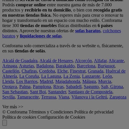
Podrás
comprar online
entre nuestra gama de más de 7.000
productos y
recibirlo en tu domicilio
, o bien con
recogida gratis
en nuestras tiendas física.
No esperes más para crear o renovar tu
hogar y transformarlo en un espacio con mucho estilo. Conforama
tiene 300
tiendas de muebles
físicas distribuidas en
6 países
distintos. Aproveche nuestras ofertas de
sofas baratos
,
colchones
baratos
y
liquidaciones de sofas
.
Conforama solo comercializa a través de su website o, físicamente,
en sus
tiendas de sofás
.
Alcalá de Guadaíra
,
Alcalá de Henares
,
Alcorcón
,
Alfafar
,
Alicante
,
Arinaga
,
Asturias
,
Badalona
,
Barakaldo
,
Barcelona
,
Burjassot
,
Castellón
,
Chafiras
,
Cordoba
,
Elche
,
Finestrat
,
Granada
,
Huércal de
Almería
,
La Coruña
,
La Laguna
,
La Zenia
,
Lanzarote
,
León
,
Lleida
,
Los Barrios
,
Madrid
,
Majadahonda
,
Málaga
,
Murcia
,
Orotava
,
Palma
,
Pamplona
,
Rivas
,
Sabadell
,
Sagunto
,
Salt, Girona
,
San Sebastian
,
Sant Boi
,
Santander
,
Santiago de Compostela
,
Sevilla
,
Tamaraceite
,
Terrassa
,
Viana
,
Vilanova i la Geltrú
,
Zaragoza
Ver más >>
© Conforama
Términos y Condiciones
Política de privacidad
Política de cookies
Configuración de Cookies