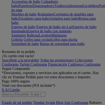
Accesorios de baño
Colgadores
baño
Papeleras
Dispensadores
Toalleros
Jaboneras
Escobillero
Port
de ropa
Muebles de baño
Botiquines
Conjuntos de muebles para
baño
Tocadores para baño
Armarios para baño
Repisa para
baño
Espejos de baño
Espejos de baño sin Luz
Espejos de baño
iluminados
Espejos de baño con aumento
Sanitarios
Bañeras
Lavabos
Mamparas
Grifería
Grifos para cocina
Grifos para ducha
Seguridad de baño
Barras de seguridad para baño
Resumen de tu pedido
¡Tu carrito está vacío!
Suscríbete a la newsletter
Todas las promociones
Colecciones
Conforama
Tarjeta Conforama
Financiación
Catálogos Conforama
Seguir Comprando
*Descuentos, cupones y servicios son aplicados en el carrito. Haz
clic en Tramitar Pedido para ver estos descuentos e importes
Pago 100% seguro
Total con descuento
(IVA incluido*)
Ir Al Carrito
Estado de mi pedido
Tiendas
Ayuda
Blog
App Conforama
Baleares