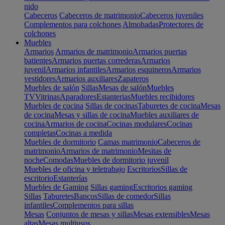
nido
Cabeceros
Cabeceros de matrimonio
Cabeceros juveniles
Complementos para colchones
Almohadas
Protectores de
colchones
Muebles
Armarios
Armarios de matrimonio
Armarios puertas
batientes
Armarios puertas correderas
Armarios
juvenil
Armarios infantiles
Armarios esquineros
Armarios
vestidores
Armarios auxiliares
Zapateros
Muebles de salón
Sillas
Mesas de salón
Muebles
TV
Vitrinas
Aparadores
Estanterias
Muebles recibidores
Muebles de cocina
Sillas de cocinas
Taburetes de cocina
Mesas
de cocina
Mesas y sillas de cocina
Muebles auxiliares de
cocina
Armarios de cocina
Cocinas modulares
Cocinas
completas
Cocinas a medida
Muebles de dormitorio
Camas matrimonio
Cabeceros de
matrimonio
Armarios de matrimonio
Mesitas de
noche
Comodas
Muebles de dormitorio juvenil
Muebles de oficina y teletrabajo
Escritorios
Sillas de
escritorio
Estanterías
Muebles de Gaming
Sillas gaming
Escritorios gaming
Sillas
Taburetes
Bancos
Sillas de comedor
Sillas
infantiles
Complementos para sillas
Mesas
Conjuntos de mesas y sillas
Mesas extensibles
Mesas
altas
Mesas multiusos