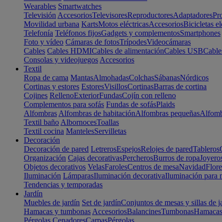
Wearables
Smartwatches
Televisión
Accesorios
Televisores
Reproductores
Adaptadores
Pr
Movilidad urbana
Karts
Motos eléctricas
Accesorios
Bicicletas el
Telefonía
Teléfonos fijos
Gadgets y complementos
Smartphones
Foto y vídeo
Cámaras de fotos
Trípodes
Videocámaras
Cables
Cables HDMI
Cables de alimentación
Cables USB
Cable
Consolas y videojuegos
Accesorios
Textil
Ropa de cama
Mantas
Almohadas
Colchas
Sábanas
Nórdicos
Cortinas y estores
Estores
Visillos
Cortinas
Barras de cortina
Cojines
Relleno
Exterior
Fundas
Cojín con relleno
Complementos para sofás
Fundas de sofás
Plaids
Alfombras
Alfombras de habitación
Alfombras pequeñas
Alfomb
Textil baño
Albornoces
Toallas
Textil cocina
Manteles
Servilletas
Decoración
Decoración de pared
Letreros
Espejos
Relojes de pared
Tableros
Organización
Cajas decorativas
Percheros
Burros de ropa
Joyero
Objetos decorativos
Velas
Faroles
Centros de mesa
Navidad
Flore
Iluminación
Lámparas
Iluminación decorativa
Iluminación para 
Tendencias y temporadas
Jardín
Muebles de jardín
Set de jardín
Conjuntos de mesas y sillas de j
Hamacas y tumbonas
Accesorios
Balancines
Tumbonas
Hamaca
Pérgolas
Cenadores
Carpas
Pérgolas