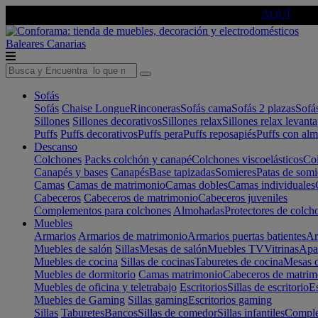
🔵Cambia tu electro con
-10% EXTRA
de descuento ☑️
AQUÍ
Baleares
Canarias
Sofás
Sofás
Chaise Longue
Rinconeras
Sofás cama
Sofás 2 plazas
Sofá
Sillones
Sillones decorativos
Sillones relax
Sillones relax levant
Puffs
Puffs decorativos
Puffs pera
Puffs reposapiés
Puffs con al
Descanso
Colchones
Packs colchón y canapé
Colchones viscoelásticos
Col
Canapés y bases
Canapés
Base tapizadas
Somieres
Patas de somi
Camas
Camas de matrimonio
Camas dobles
Camas individuales
Cabeceros
Cabeceros de matrimonio
Cabeceros juveniles
Complementos para colchones
Almohadas
Protectores de colch
Muebles
Armarios
Armarios de matrimonio
Armarios puertas batientes
Ar
Muebles de salón
Sillas
Mesas de salón
Muebles TV
Vitrinas
Apa
Muebles de cocina
Sillas de cocinas
Taburetes de cocina
Mesas d
Muebles de dormitorio
Camas matrimonio
Cabeceros de matrim
Muebles de oficina y teletrabajo
Escritorios
Sillas de escritorio
Es
Muebles de Gaming
Sillas gaming
Escritorios gaming
Sillas
Taburetes
Bancos
Sillas de comedor
Sillas infantiles
Complem