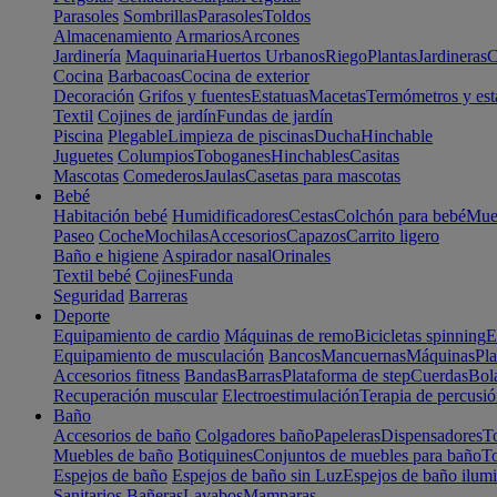
Parasoles
Sombrillas
Parasoles
Toldos
Almacenamiento
Armarios
Arcones
Jardinería
Maquinaria
Huertos Urbanos
Riego
Plantas
Jardineras
C
Cocina
Barbacoas
Cocina de exterior
Decoración
Grifos y fuentes
Estatuas
Macetas
Termómetros y est
Textil
Cojines de jardín
Fundas de jardín
Piscina
Plegable
Limpieza de piscinas
Ducha
Hinchable
Juguetes
Columpios
Toboganes
Hinchables
Casitas
Mascotas
Comederos
Jaulas
Casetas para mascotas
Bebé
Habitación bebé
Humidificadores
Cestas
Colchón para bebé
Mueb
Paseo
Coche
Mochilas
Accesorios
Capazos
Carrito ligero
Baño e higiene
Aspirador nasal
Orinales
Textil bebé
Cojines
Funda
Seguridad
Barreras
Deporte
Equipamiento de cardio
Máquinas de remo
Bicicletas spinning
E
Equipamiento de musculación
Bancos
Mancuernas
Máquinas
Pla
Accesorios fitness
Bandas
Barras
Plataforma de step
Cuerdas
Bola
Recuperación muscular
Electroestimulación
Terapia de percusi
Baño
Accesorios de baño
Colgadores baño
Papeleras
Dispensadores
To
Muebles de baño
Botiquines
Conjuntos de muebles para baño
To
Espejos de baño
Espejos de baño sin Luz
Espejos de baño ilum
Sanitarios
Bañeras
Lavabos
Mamparas