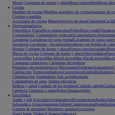
Mesas
Conjuntos de mesas y sillas
Mesas extensibles
Mesas alta
Cocina
Muebles de cocina
Muebles auxiliares de cocina
Armarios de co
Cocinas a medida
Accesorios de cocina
Menaje
Servicio de mesa
Cubertería
Cuchil
Electrodomésticos
Frigoríficos
Frigoríficos americanos
Frigoríficos combi
Vinoteca
Congeladores
Congeladores verticales
Congeladores horizontal
Lavadoras
Lavadoras de carga frontal
Lavadoras de carga super
Secadoras
Lavadoras - Secadoras
Secadoras con bomba de calo
Hornos
Conjunto de horno y placa
Hornos convencionales
Horno
Placas de cocina
Conjunto de horno y placa
Vitrocerámica
Placa
Lavavajillas
Lavavajillas 60cm
Lavavajillas 45cm
Lavavajillas i
Campanas extractoras
Campanas decorativas
Pequeños electrodomésticos
Microondas
Freidoras
Aspiradores
C
Calefacción
Termoventiladores
Convectores
Estufas
Radiadores
C
Climatización
Ventiladores
Aire acondicionado
Calentadores de agua
Termos eléctricos
Belleza y salud
Cuidado de los hombres
Cuidado cabello
Cuidad
Limpieza
Limpieza a vapor
Robot limpiacristales
Electrónica
Audio y hifi
Auriculares
Adaptadores
Reproductores
Radios
Alta
Informática
Almacenamiento
Tablets
Complementos
Portátiles
Im
Gaming & streaming
Monitores gaming
Accesorios
Smart home
Timbres
Cámaras
Altavoces