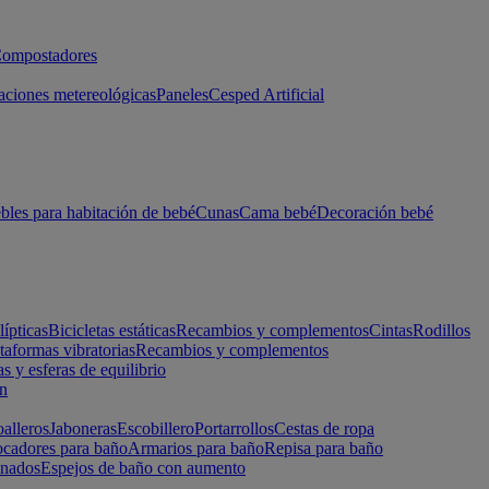
ompostadores
aciones metereológicas
Paneles
Cesped Artificial
les para habitación de bebé
Cunas
Cama bebé
Decoración bebé
lípticas
Bicicletas estáticas
Recambios y complementos
Cintas
Rodillos
taformas vibratorias
Recambios y complementos
s y esferas de equilibrio
ón
alleros
Jaboneras
Escobillero
Portarrollos
Cestas de ropa
cadores para baño
Armarios para baño
Repisa para baño
inados
Espejos de baño con aumento