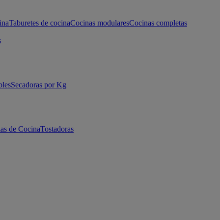
ina
Taburetes de cocina
Cocinas modulares
Cocinas completas
s
bles
Secadoras por Kg
as de Cocina
Tostadoras