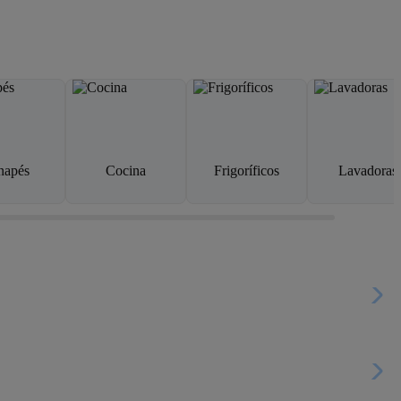
napés
Cocina
Frigoríficos
Lavadoras