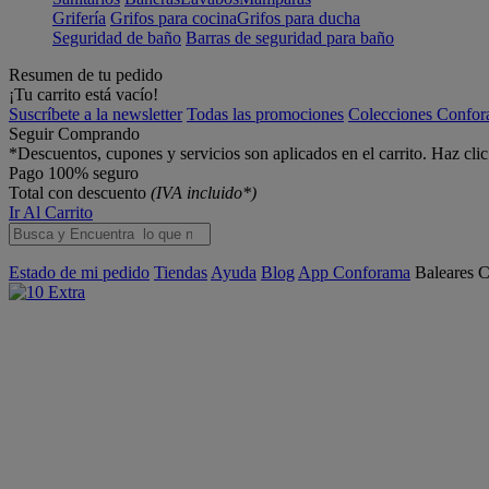
Grifería
Grifos para cocina
Grifos para ducha
Seguridad de baño
Barras de seguridad para baño
Resumen de tu pedido
¡Tu carrito está vacío!
Suscríbete a la newsletter
Todas las promociones
Colecciones Confo
Seguir Comprando
*Descuentos, cupones y servicios son aplicados en el carrito. Haz cli
Pago 100% seguro
Total con descuento
(IVA incluido*)
Ir Al Carrito
Estado de mi pedido
Tiendas
Ayuda
Blog
App Conforama
Baleares
C