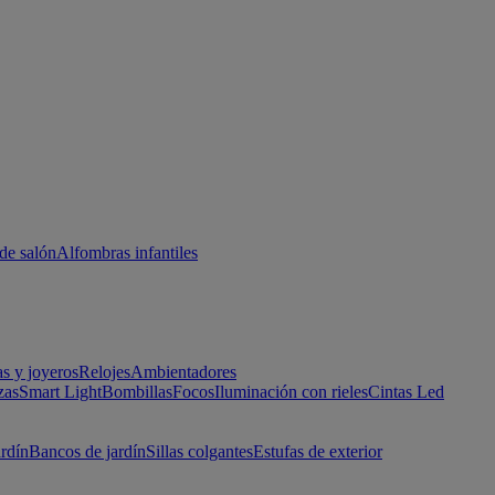
de salón
Alfombras infantiles
as y joyeros
Relojes
Ambientadores
zas
Smart Light
Bombillas
Focos
Iluminación con rieles
Cintas Led
ardín
Bancos de jardín
Sillas colgantes
Estufas de exterior