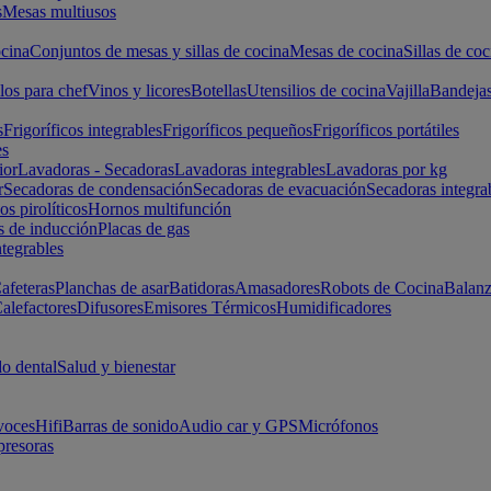
s
Mesas multiusos
cina
Conjuntos de mesas y sillas de cocina
Mesas de cocina
Sillas de coc
los para chef
Vinos y licores
Botellas
Utensilios de cocina
Vajilla
Bandeja
s
Frigoríficos integrables
Frigoríficos pequeños
Frigoríficos portátiles
es
ior
Lavadoras - Secadoras
Lavadoras integrables
Lavadoras por kg
r
Secadoras de condensación
Secadoras de evacuación
Secadoras integra
s pirolíticos
Hornos multifunción
s de inducción
Placas de gas
ntegrables
afeteras
Planchas de asar
Batidoras
Amasadores
Robots de Cocina
Balanz
alefactores
Difusores
Emisores Térmicos
Humidificadores
o dental
Salud y bienestar
voces
Hifi
Barras de sonido
Audio car y GPS
Micrófonos
presoras