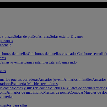
s 3 plazas
Sofás de piel
Sofás relax
Sofás exterior
Divanes
apersonas
macenaje
chones de muelles
Colchones de muelles ensacados
Colchones enrollad
eres
Camas juveniles
Camas infantiles
Literas
Camas nido
ones
marios puertas correderas
Armarios juvenil
Armarios infantiles
Armarios 
radores
Estanterias
Muebles recibidores
e cocina
Mesas y sillas de cocina
Muebles auxiliares de cocina
Armarios
onio
Armarios de matrimonio
Mesitas de noche
Comodas
Muebles de dor
tanterías
entos para sillas