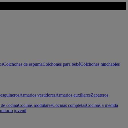
os
Colchones de espuma
Colchones para bebé
Colchones hinchables
esquineros
Armarios vestidores
Armarios auxiliares
Zapateros
 de cocina
Cocinas modulares
Cocinas completas
Cocinas a medida
mitorio juvenil