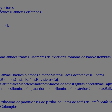
oyectores
éctricas
Patinetes eléctricos
s Jack
ras antideslizantes
Alfombras de exterior
Alfombras de baño
Alfombras 
Canvas
Cuadros pintados a mano
Marcos
Placas decorativas
Cuadros
s
Biombos
Cestas
Baúles
Revisteros
Cajas
s artificiales
Maceteros
Jarrones
Marcos de fotos
Figuras decorativas
Cajit
muebles
Iluminación para dormitorio
Iluminación exterior
Guirnaldas
Bali
ardín
Sillas de jardín
Mesas de jardín
Conjuntos de sofás de jardín
Sofás j
s
Columpios