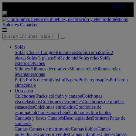
🔵Cambia tu electro con
-10% EXTRA
de descuento ☑️
AQUÍ
Baleares
Canarias
Sofás
Sofás
Chaise Longue
Rinconeras
Sofás cama
Sofás 2
plazas
Sofás 3 plazas
Sofás de piel
Sofás relax
Sofás
exterior
Divanes
Sillones
Sillones decorativos
Sillones relax
Sillones relax
levantapersonas
Puffs
Puffs decorativos
Puffs pera
Puffs reposapiés
Puffs con
almacenaje
Descanso
Colchones
Packs colchón y canapé
Colchones
viscoelásticos
Colchones de muelles
Colchones de muelles
ensacados
Colchones enrollados
Colchones de
espuma
Colchones para bebé
Colchones hinchables
Canapés y bases
Canapés
Base tapizadas
Somieres
Patas de
somieres
Camas
Camas de matrimonio
Camas dobles
Camas
individuales
Camas juveniles
Camas infantiles
Literas
Camas