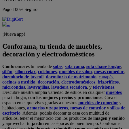
Pago 100% Seguro
¡Nueva app!
Conforama, tu tienda de muebles,
decoración y electrodomésticos
Conforama
es tu tienda de
sofás
,
sofá cama
,
sofá chaise longue
,
sillón
,
sillón relax
,
colchones
,
muebles de salón
,
mesas comedor
,
dormitorio de juvenil
,
dormitorio de matrimonio
,
canapés
,
cocinas a medida
,
decoración
,
electrodomésticos
,
frigoríficos
,
microondas
,
lavavajillas
,
lavadora secadora
, y
televisiones
.
Descubre nuestra amplia variedad de estilos en cualquier
muebles
para tu hogar,
con los mejores precios y promociones
. Crea el
espacio en el que vives gracias a nuestros
muebles de comedor
y
habitaciones,
armarios
y
zapateros
,
mesas de comedor
y
sillas de
escritorio
. Además, podrás decorar tu casa con multitud de
artículos, tener el mejor ocio con los productos de
imagen y sonido
y aprovechar tu
jardín
en las épocas de buen tiempo. Conforama
realiza el
servicio de envío a domicilio como recogida en tienda.