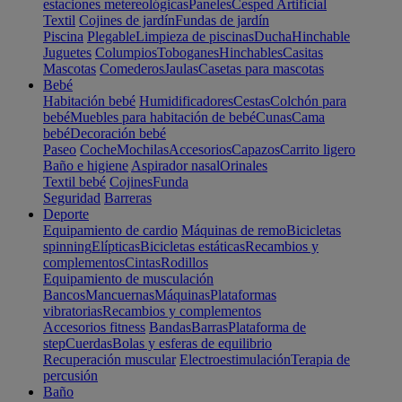
estaciones metereológicas
Paneles
Cesped Artificial
Textil
Cojines de jardín
Fundas de jardín
Piscina
Plegable
Limpieza de piscinas
Ducha
Hinchable
Juguetes
Columpios
Toboganes
Hinchables
Casitas
Mascotas
Comederos
Jaulas
Casetas para mascotas
Bebé
Habitación bebé
Humidificadores
Cestas
Colchón para
bebé
Muebles para habitación de bebé
Cunas
Cama
bebé
Decoración bebé
Paseo
Coche
Mochilas
Accesorios
Capazos
Carrito ligero
Baño e higiene
Aspirador nasal
Orinales
Textil bebé
Cojines
Funda
Seguridad
Barreras
Deporte
Equipamiento de cardio
Máquinas de remo
Bicicletas
spinning
Elípticas
Bicicletas estáticas
Recambios y
complementos
Cintas
Rodillos
Equipamiento de musculación
Bancos
Mancuernas
Máquinas
Plataformas
vibratorias
Recambios y complementos
Accesorios fitness
Bandas
Barras
Plataforma de
step
Cuerdas
Bolas y esferas de equilibrio
Recuperación muscular
Electroestimulación
Terapia de
percusión
Baño