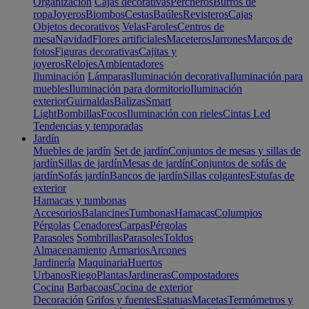
Organización
Cajas decorativas
Percheros
Burros de
ropa
Joyeros
Biombos
Cestas
Baúles
Revisteros
Cajas
Objetos decorativos
Velas
Faroles
Centros de
mesa
Navidad
Flores artificiales
Maceteros
Jarrones
Marcos de
fotos
Figuras decorativas
Cajitas y
joyeros
Relojes
Ambientadores
Iluminación
Lámparas
Iluminación decorativa
Iluminación para
muebles
Iluminación para dormitorio
Iluminación
exterior
Guirnaldas
Balizas
Smart
Light
Bombillas
Focos
Iluminación con rieles
Cintas Led
Tendencias y temporadas
Jardín
Muebles de jardín
Set de jardín
Conjuntos de mesas y sillas de
jardín
Sillas de jardín
Mesas de jardín
Conjuntos de sofás de
jardín
Sofás jardín
Bancos de jardín
Sillas colgantes
Estufas de
exterior
Hamacas y tumbonas
Accesorios
Balancines
Tumbonas
Hamacas
Columpios
Pérgolas
Cenadores
Carpas
Pérgolas
Parasoles
Sombrillas
Parasoles
Toldos
Almacenamiento
Armarios
Arcones
Jardinería
Maquinaria
Huertos
Urbanos
Riego
Plantas
Jardineras
Compostadores
Cocina
Barbacoas
Cocina de exterior
Decoración
Grifos y fuentes
Estatuas
Macetas
Termómetros y