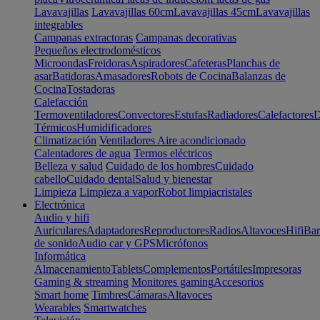
Lavavajillas
Lavavajillas 60cm
Lavavajillas 45cm
Lavavajillas
integrables
Campanas extractoras
Campanas decorativas
Pequeños electrodomésticos
Microondas
Freidoras
Aspiradores
Cafeteras
Planchas de
asar
Batidoras
Amasadores
Robots de Cocina
Balanzas de
Cocina
Tostadoras
Calefacción
Termoventiladores
Convectores
Estufas
Radiadores
Calefactores
D
Térmicos
Humidificadores
Climatización
Ventiladores
Aire acondicionado
Calentadores de agua
Termos eléctricos
Belleza y salud
Cuidado de los hombres
Cuidado
cabello
Cuidado dental
Salud y bienestar
Limpieza
Limpieza a vapor
Robot limpiacristales
Electrónica
Audio y hifi
Auriculares
Adaptadores
Reproductores
Radios
Altavoces
Hifi
Bar
de sonido
Audio car y GPS
Micrófonos
Informática
Almacenamiento
Tablets
Complementos
Portátiles
Impresoras
Gaming & streaming
Monitores gaming
Accesorios
Smart home
Timbres
Cámaras
Altavoces
Wearables
Smartwatches