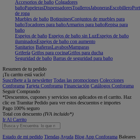
Accesorios de baño
Colgadores
baño
Papeleras
Dispensadores
Toalleros
Jaboneras
Escobillero
Port
de ropa
Muebles de baño
Botiquines
Conjuntos de muebles para
baño
Tocadores para baño
Armarios para baño
Repisa para
baño
Espejos de baño
Espejos de baño sin Luz
Espejos de baño
iluminados
Espejos de baño con aumento
Sanitarios
Bañeras
Lavabos
Mamparas
Grifería
Grifos para cocina
Grifos para ducha
Seguridad de baño
Barras de seguridad para baño
Resumen de tu pedido
¡Tu carrito está vacío!
Suscríbete a la newsletter
Todas las promociones
Colecciones
Conforama
Tarjeta Conforama
Financiación
Catálogos Conforama
Seguir Comprando
*Descuentos, cupones y servicios son aplicados en el carrito. Haz
clic en Tramitar Pedido para ver estos descuentos e importes
Pago 100% seguro
Total con descuento
(IVA incluido*)
Ir Al Carrito
Estado de mi pedido
Tiendas
Ayuda
Blog
App Conforama
Baleares