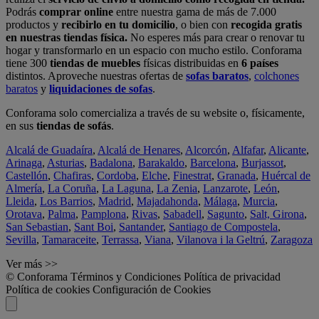
Podrás
comprar online
entre nuestra gama de más de 7.000
productos y
recibirlo en tu domicilio
, o bien con
recogida gratis
en nuestras tiendas física.
No esperes más para crear o renovar tu
hogar y transformarlo en un espacio con mucho estilo. Conforama
tiene 300
tiendas de muebles
físicas distribuidas en
6 países
distintos. Aproveche nuestras ofertas de
sofas baratos
,
colchones
baratos
y
liquidaciones de sofas
.
Conforama solo comercializa a través de su website o, físicamente,
en sus
tiendas de sofás
.
Alcalá de Guadaíra
,
Alcalá de Henares
,
Alcorcón
,
Alfafar
,
Alicante
,
Arinaga
,
Asturias
,
Badalona
,
Barakaldo
,
Barcelona
,
Burjassot
,
Castellón
,
Chafiras
,
Cordoba
,
Elche
,
Finestrat
,
Granada
,
Huércal de
Almería
,
La Coruña
,
La Laguna
,
La Zenia
,
Lanzarote
,
León
,
Lleida
,
Los Barrios
,
Madrid
,
Majadahonda
,
Málaga
,
Murcia
,
Orotava
,
Palma
,
Pamplona
,
Rivas
,
Sabadell
,
Sagunto
,
Salt, Girona
,
San Sebastian
,
Sant Boi
,
Santander
,
Santiago de Compostela
,
Sevilla
,
Tamaraceite
,
Terrassa
,
Viana
,
Vilanova i la Geltrú
,
Zaragoza
Ver más >>
© Conforama
Términos y Condiciones
Política de privacidad
Política de cookies
Configuración de Cookies