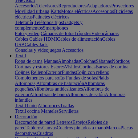
Televisión
Accesorios
Televisores
Reproductores
Adaptadores
Proyectores
Movilidad urbana
Karts
Motos eléctricas
Accesorios
Bicicletas
eléctricas
Patinetes eléctricos
Telefonía
Teléfonos fijos
Gadgets y
complementos
Smartphones
Foto y vídeo
Cámaras de fotos
Trípodes
Videocámaras
Cables
Cables HDMI
Cables de alimentación
Cables
USB
Cables Jack
Consolas y videojuegos
Accesorios
Textil
Ropa de cama
Mantas
Almohadas
Colchas
Sábanas
Nórdicos
Cortinas y estores
Estores
Visillos
Cortinas
Barras de cortina
Cojines
Relleno
Exterior
Fundas
Cojín con relleno
Complementos para sofás
Fundas de sofás
Plaids
Alfombras
Alfombras de habitación
Alfombras
pequeñas
Alfombras antideslizantes
Alfombras de
exterior
Alfombras de baño
Alfombras de salón
Alfombras
infantiles
Textil baño
Albornoces
Toallas
Textil cocina
Manteles
Servilletas
Decoración
Decoración de pared
Letreros
Espejos
Relojes de
pared
Tableros
Canvas
Cuadros pintados a mano
Marcos
Placas
decorativas
Cuadros