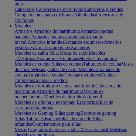
nido
Cabeceros
Cabeceros de matrimonio
Cabeceros juveniles
Complementos para colchones
Almohadas
Protectores de
colchones
Muebles
Armarios
Armarios de matrimonio
Armarios puertas
batientes
Armarios puertas correderas
Armarios
juvenil
Armarios infantiles
Armarios esquineros
Armarios
vestidores
Armarios auxiliares
Zapateros
Muebles de salón
Sillas
Mesas de salón
Muebles
TV
Vitrinas
Aparadores
Estanterias
Muebles recibidores
Muebles de cocina
Sillas de cocinas
Taburetes de cocina
Mesas
de cocina
Mesas y sillas de cocina
Muebles auxiliares de
cocina
Armarios de cocina
Cocinas modulares
Cocinas
completas
Cocinas a medida
Muebles de dormitorio
Camas matrimonio
Cabeceros de
matrimonio
Armarios de matrimonio
Mesitas de
noche
Comodas
Muebles de dormitorio juvenil
Muebles de oficina y teletrabajo
Escritorios
Sillas de
escritorio
Estanterías
Muebles de Gaming
Sillas gaming
Escritorios gaming
Sillas
Taburetes
Bancos
Sillas de comedor
Sillas
infantiles
Complementos para sillas
Mesas
Conjuntos de mesas y sillas
Mesas extensibles
Mesas
altas
Mesas multiusos