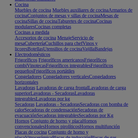
Cocina
Muebles de cocina
Muebles auxiliares de cocina
Armarios de
cocina
Conjuntos de mesas y sillas de cocina
Mesas de
cocina
Sillas de cocina
Taburetes de cocina
Cocinas
modulares
Cocinas completas
Cocinas a medida
Accesorios de cocina
Menaje
Servicio de
mesa
Cubertería
Cuchillos para chef
Vinos y
licores
Botellas
Utensilios de cocina
Vajilla
Bandejas
Electrodomésticos
Frigoríficos
Frigoríficos americanos
Frigoríficos
combi
Vinotecas
Frigoríficos integrables
Frigoríficos
pequeños
Frigoríficos portátiles
Congeladores
Congeladores verticales
Congeladores
horizontales
Lavadoras
Lavadoras de carga frontal
Lavadoras de carga
superior
Lavadoras - Secadoras
Lavadoras
integrables
Lavadoras por kg
Secadoras
Lavadoras - Secadoras
Secadoras con bomba de
calor
Secadoras de condensación
Secadoras de
evacuación
Secadoras integrables
Secadoras por Kg
Hornos
Conjunto de horno y placa
Hornos
convencionales
Hornos pirolíticos
Hornos multifunción
Placas de cocina
Conjunto de horno y
placa
Vitrocerámica
Placas de inducción
Placas de gas