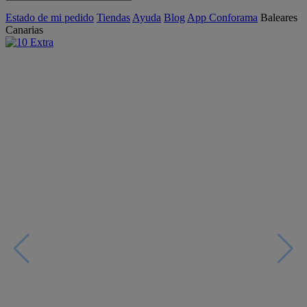
Estado de mi pedido
Tiendas
Ayuda
Blog
App Conforama
Baleares
Canarias