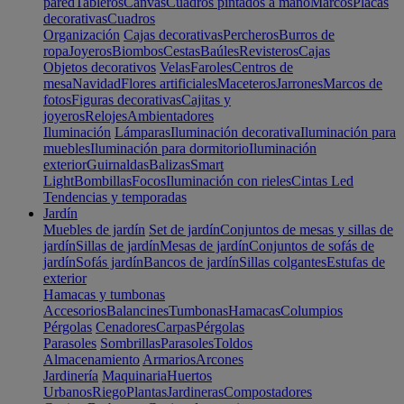
pared
Tableros
Canvas
Cuadros pintados a mano
Marcos
Placas
decorativas
Cuadros
Organización
Cajas decorativas
Percheros
Burros de
ropa
Joyeros
Biombos
Cestas
Baúles
Revisteros
Cajas
Objetos decorativos
Velas
Faroles
Centros de
mesa
Navidad
Flores artificiales
Maceteros
Jarrones
Marcos de
fotos
Figuras decorativas
Cajitas y
joyeros
Relojes
Ambientadores
Iluminación
Lámparas
Iluminación decorativa
Iluminación para
muebles
Iluminación para dormitorio
Iluminación
exterior
Guirnaldas
Balizas
Smart
Light
Bombillas
Focos
Iluminación con rieles
Cintas Led
Tendencias y temporadas
Jardín
Muebles de jardín
Set de jardín
Conjuntos de mesas y sillas de
jardín
Sillas de jardín
Mesas de jardín
Conjuntos de sofás de
jardín
Sofás jardín
Bancos de jardín
Sillas colgantes
Estufas de
exterior
Hamacas y tumbonas
Accesorios
Balancines
Tumbonas
Hamacas
Columpios
Pérgolas
Cenadores
Carpas
Pérgolas
Parasoles
Sombrillas
Parasoles
Toldos
Almacenamiento
Armarios
Arcones
Jardinería
Maquinaria
Huertos
Urbanos
Riego
Plantas
Jardineras
Compostadores