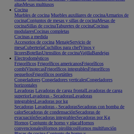
altas
Mesas multiusos
Cocina
Muebles de cocina
Muebles auxiliares de cocina
Armarios de
cocina
Conjuntos de mesas y sillas de cocina
Mesas de
cocina
Sillas de cocina
Taburetes de cocina
Cocinas
modulares
Cocinas completas
Cocinas a medida
Accesorios de cocina
Menaje
Servicio de
mesa
Cubertería
Cuchillos para chef
Vinos y
licores
Botellas
Utensilios de cocina
Vajilla
Bandejas
Electrodomésticos
Frigoríficos
Frigoríficos americanos
Frigoríficos
combi
Vinotecas
Frigoríficos integrables
Frigoríficos
pequeños
Frigoríficos portátiles
Congeladores
Congeladores verticales
Congeladores
horizontales
Lavadoras
Lavadoras de carga frontal
Lavadoras de carga
superior
Lavadoras - Secadoras
Lavadoras
integrables
Lavadoras por kg
Secadoras
Lavadoras - Secadoras
Secadoras con bomba de
calor
Secadoras de condensación
Secadoras de
evacuación
Secadoras integrables
Secadoras por Kg
Hornos
Conjunto de horno y placa
Hornos
convencionales
Hornos pirolíticos
Hornos multifunción
Placas de cocina
Conjunto de horno y