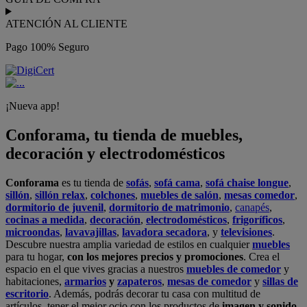
ATENCIÓN AL CLIENTE
Pago 100% Seguro
¡Nueva app!
Conforama, tu tienda de muebles,
decoración y electrodomésticos
Conforama
es tu tienda de
sofás
,
sofá cama
,
sofá chaise longue
,
sillón
,
sillón relax
,
colchones
,
muebles de salón
,
mesas comedor
,
dormitorio de juvenil
,
dormitorio de matrimonio
,
canapés
,
cocinas a medida
,
decoración
,
electrodomésticos
,
frigoríficos
,
microondas
,
lavavajillas
,
lavadora secadora
, y
televisiones
.
Descubre nuestra amplia variedad de estilos en cualquier
muebles
para tu hogar,
con los mejores precios y promociones
. Crea el
espacio en el que vives gracias a nuestros
muebles de comedor
y
habitaciones,
armarios
y
zapateros
,
mesas de comedor
y
sillas de
escritorio
. Además, podrás decorar tu casa con multitud de
artículos, tener el mejor ocio con los productos de
imagen y sonido