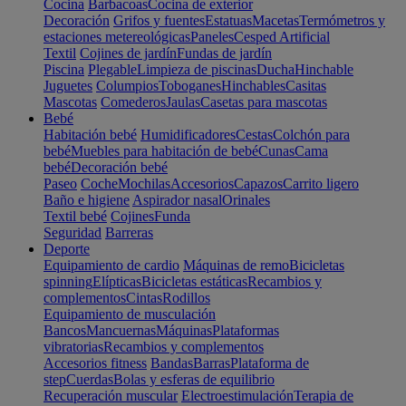
Cocina
Barbacoas
Cocina de exterior
Decoración
Grifos y fuentes
Estatuas
Macetas
Termómetros y
estaciones metereológicas
Paneles
Cesped Artificial
Textil
Cojines de jardín
Fundas de jardín
Piscina
Plegable
Limpieza de piscinas
Ducha
Hinchable
Juguetes
Columpios
Toboganes
Hinchables
Casitas
Mascotas
Comederos
Jaulas
Casetas para mascotas
Bebé
Habitación bebé
Humidificadores
Cestas
Colchón para
bebé
Muebles para habitación de bebé
Cunas
Cama
bebé
Decoración bebé
Paseo
Coche
Mochilas
Accesorios
Capazos
Carrito ligero
Baño e higiene
Aspirador nasal
Orinales
Textil bebé
Cojines
Funda
Seguridad
Barreras
Deporte
Equipamiento de cardio
Máquinas de remo
Bicicletas
spinning
Elípticas
Bicicletas estáticas
Recambios y
complementos
Cintas
Rodillos
Equipamiento de musculación
Bancos
Mancuernas
Máquinas
Plataformas
vibratorias
Recambios y complementos
Accesorios fitness
Bandas
Barras
Plataforma de
step
Cuerdas
Bolas y esferas de equilibrio
Recuperación muscular
Electroestimulación
Terapia de