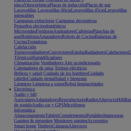
placa
Vitrocerámica
Placas de inducción
Placas de gas
Lavavajillas
Lavavajillas 60cm
Lavavajillas 45cm
Lavavajillas
integrables
Campanas extractoras
Campanas decorativas
Pequeños electrodomésticos
Microondas
Freidoras
Aspiradores
Cafeteras
Planchas de
asar
Batidoras
Amasadores
Robots de Cocina
Balanzas de
Cocina
Tostadoras
Calefacción
Termoventiladores
Convectores
Estufas
Radiadores
Calefactores
D
Térmicos
Humidificadores
Climatización
Ventiladores
Aire acondicionado
Calentadores de agua
Termos eléctricos
Belleza y salud
Cuidado de los hombres
Cuidado
cabello
Cuidado dental
Salud y bienestar
Limpieza
Limpieza a vapor
Robot limpiacristales
Electrónica
Audio y hifi
Auriculares
Adaptadores
Reproductores
Radios
Altavoces
Hifi
Bar
de sonido
Audio car y GPS
Micrófonos
Informática
Almacenamiento
Tablets
Complementos
Portátiles
Impresoras
Gaming & streaming
Monitores gaming
Accesorios
Smart home
Timbres
Cámaras
Altavoces