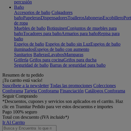
percusión
Baño
Accesorios de baño
Colgadores
baño
Papeleras
Dispensadores
Toalleros
Jaboneras
Escobillero
Port
de ropa
Muebles de baño
Botiquines
Conjuntos de muebles para
baño
Tocadores para baño
Armarios para baño
Repisa para
baño
Espejos de baño
Espejos de baño sin Luz
Espejos de baño
iluminados
Espejos de baño con aumento
Sanitarios
Bañeras
Lavabos
Mamparas
Grifería
Grifos para cocina
Grifos para ducha
Seguridad de baño
Barras de seguridad para baño
Resumen de tu pedido
¡Tu carrito está vacío!
Suscríbete a la newsletter
Todas las promociones
Colecciones
Conforama
Tarjeta Conforama
Financiación
Catálogos Conforama
Seguir Comprando
*Descuentos, cupones y servicios son aplicados en el carrito. Haz
clic en Tramitar Pedido para ver estos descuentos e importes
Pago 100% seguro
Total con descuento
(IVA incluido*)
Ir Al Carrito