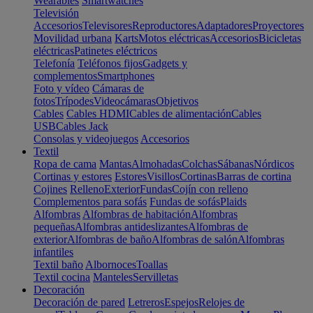
Wearables
Smartwatches
Televisión
Accesorios
Televisores
Reproductores
Adaptadores
Proyectores
Movilidad urbana
Karts
Motos eléctricas
Accesorios
Bicicletas
eléctricas
Patinetes eléctricos
Telefonía
Teléfonos fijos
Gadgets y
complementos
Smartphones
Foto y vídeo
Cámaras de
fotos
Trípodes
Videocámaras
Objetivos
Cables
Cables HDMI
Cables de alimentación
Cables
USB
Cables Jack
Consolas y videojuegos
Accesorios
Textil
Ropa de cama
Mantas
Almohadas
Colchas
Sábanas
Nórdicos
Cortinas y estores
Estores
Visillos
Cortinas
Barras de cortina
Cojines
Relleno
Exterior
Fundas
Cojín con relleno
Complementos para sofás
Fundas de sofás
Plaids
Alfombras
Alfombras de habitación
Alfombras
pequeñas
Alfombras antideslizantes
Alfombras de
exterior
Alfombras de baño
Alfombras de salón
Alfombras
infantiles
Textil baño
Albornoces
Toallas
Textil cocina
Manteles
Servilletas
Decoración
Decoración de pared
Letreros
Espejos
Relojes de