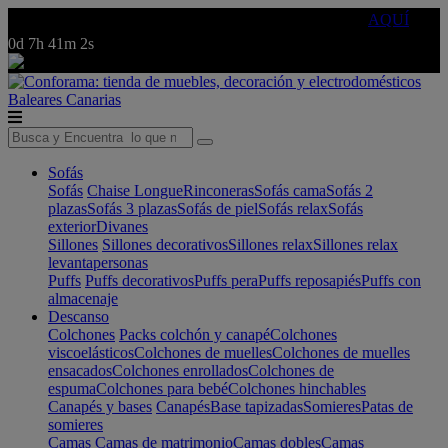
🔵Cambia tu electro con
-10% EXTRA
de descuento ☑️
AQUÍ
0d
7h
41m
2s
Baleares
Canarias
Sofás
Sofás
Chaise Longue
Rinconeras
Sofás cama
Sofás 2
plazas
Sofás 3 plazas
Sofás de piel
Sofás relax
Sofás
exterior
Divanes
Sillones
Sillones decorativos
Sillones relax
Sillones relax
levantapersonas
Puffs
Puffs decorativos
Puffs pera
Puffs reposapiés
Puffs con
almacenaje
Descanso
Colchones
Packs colchón y canapé
Colchones
viscoelásticos
Colchones de muelles
Colchones de muelles
ensacados
Colchones enrollados
Colchones de
espuma
Colchones para bebé
Colchones hinchables
Canapés y bases
Canapés
Base tapizadas
Somieres
Patas de
somieres
Camas
Camas de matrimonio
Camas dobles
Camas