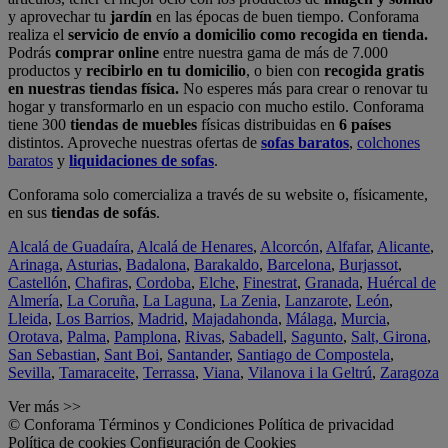
y aprovechar tu
jardín
en las épocas de buen tiempo. Conforama
realiza el
servicio de envío a domicilio como recogida en tienda.
Podrás
comprar online
entre nuestra gama de más de 7.000
productos y
recibirlo en tu domicilio
, o bien con
recogida gratis
en nuestras tiendas física.
No esperes más para crear o renovar tu
hogar y transformarlo en un espacio con mucho estilo. Conforama
tiene 300
tiendas de muebles
físicas distribuidas en
6 países
distintos. Aproveche nuestras ofertas de
sofas baratos
,
colchones
baratos
y
liquidaciones de sofas
.
Conforama solo comercializa a través de su website o, físicamente,
en sus
tiendas de sofás
.
Alcalá de Guadaíra
,
Alcalá de Henares
,
Alcorcón
,
Alfafar
,
Alicante
,
Arinaga
,
Asturias
,
Badalona
,
Barakaldo
,
Barcelona
,
Burjassot
,
Castellón
,
Chafiras
,
Cordoba
,
Elche
,
Finestrat
,
Granada
,
Huércal de
Almería
,
La Coruña
,
La Laguna
,
La Zenia
,
Lanzarote
,
León
,
Lleida
,
Los Barrios
,
Madrid
,
Majadahonda
,
Málaga
,
Murcia
,
Orotava
,
Palma
,
Pamplona
,
Rivas
,
Sabadell
,
Sagunto
,
Salt, Girona
,
San Sebastian
,
Sant Boi
,
Santander
,
Santiago de Compostela
,
Sevilla
,
Tamaraceite
,
Terrassa
,
Viana
,
Vilanova i la Geltrú
,
Zaragoza
Ver más >>
© Conforama
Términos y Condiciones
Política de privacidad
Política de cookies
Configuración de Cookies