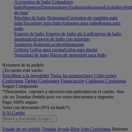
Accesorios de baño
Colgadores
baño
Papeleras
Dispensadores
Toalleros
Jaboneras
Escobillero
Port
de ropa
Muebles de baño
Botiquines
Conjuntos de muebles para
baño
Tocadores para baño
Armarios para baño
Repisa para
baño
Espejos de baño
Espejos de baño sin Luz
Espejos de baño
iluminados
Espejos de baño con aumento
Sanitarios
Bañeras
Lavabos
Mamparas
Grifería
Grifos para cocina
Grifos para ducha
Seguridad de baño
Barras de seguridad para baño
Resumen de tu pedido
¡Tu carrito está vacío!
Suscríbete a la newsletter
Todas las promociones
Colecciones
Conforama
Tarjeta Conforama
Financiación
Catálogos Conforama
Seguir Comprando
*Descuentos, cupones y servicios son aplicados en el carrito. Haz
clic en Tramitar Pedido para ver estos descuentos e importes
Pago 100% seguro
Total con descuento
(IVA incluido*)
Ir Al Carrito
Estado de mi pedido
Tiendas
Ayuda
Blog
App Conforama
Baleares