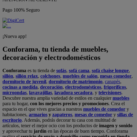
Pago 100% Seguro
¡Nueva app!
Conforama, tu tienda de muebles,
decoración y electrodomésticos
Conforama
es tu tienda de
sofás
,
sofá cama
,
sofá chaise longue
,
sillón
,
sillón relax
,
colchones
,
muebles de salón
,
mesas comedor
,
dormitorio de juvenil
,
dormitorio de matrimonio
,
canapés
,
cocinas a medida
,
decoración
,
electrodomésticos
,
frigoríficos
,
microondas
,
lavavajillas
,
lavadora secadora
, y
televisiones
.
Descubre nuestra amplia variedad de estilos en cualquier
muebles
para tu hogar,
con los mejores precios y promociones
. Crea el
espacio en el que vives gracias a nuestros
muebles de comedor
y
habitaciones,
armarios
y
zapateros
,
mesas de comedor
y
sillas de
escritorio
. Además, podrás decorar tu casa con multitud de
artículos, tener el mejor ocio con los productos de
imagen y sonido
y aprovechar tu
jardín
en las épocas de buen tiempo. Conforama
realiza el
servicio de envío a domicilio como recogida en tienda.