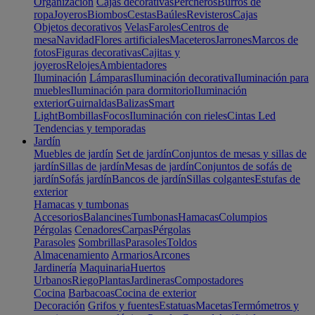
Organización
Cajas decorativas
Percheros
Burros de
ropa
Joyeros
Biombos
Cestas
Baúles
Revisteros
Cajas
Objetos decorativos
Velas
Faroles
Centros de
mesa
Navidad
Flores artificiales
Maceteros
Jarrones
Marcos de
fotos
Figuras decorativas
Cajitas y
joyeros
Relojes
Ambientadores
Iluminación
Lámparas
Iluminación decorativa
Iluminación para
muebles
Iluminación para dormitorio
Iluminación
exterior
Guirnaldas
Balizas
Smart
Light
Bombillas
Focos
Iluminación con rieles
Cintas Led
Tendencias y temporadas
Jardín
Muebles de jardín
Set de jardín
Conjuntos de mesas y sillas de
jardín
Sillas de jardín
Mesas de jardín
Conjuntos de sofás de
jardín
Sofás jardín
Bancos de jardín
Sillas colgantes
Estufas de
exterior
Hamacas y tumbonas
Accesorios
Balancines
Tumbonas
Hamacas
Columpios
Pérgolas
Cenadores
Carpas
Pérgolas
Parasoles
Sombrillas
Parasoles
Toldos
Almacenamiento
Armarios
Arcones
Jardinería
Maquinaria
Huertos
Urbanos
Riego
Plantas
Jardineras
Compostadores
Cocina
Barbacoas
Cocina de exterior
Decoración
Grifos y fuentes
Estatuas
Macetas
Termómetros y