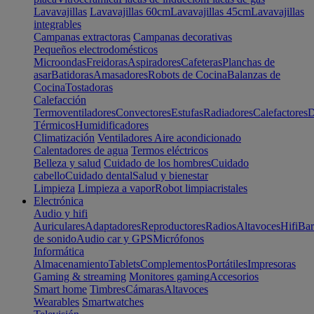
Lavavajillas
Lavavajillas 60cm
Lavavajillas 45cm
Lavavajillas
integrables
Campanas extractoras
Campanas decorativas
Pequeños electrodomésticos
Microondas
Freidoras
Aspiradores
Cafeteras
Planchas de
asar
Batidoras
Amasadores
Robots de Cocina
Balanzas de
Cocina
Tostadoras
Calefacción
Termoventiladores
Convectores
Estufas
Radiadores
Calefactores
D
Térmicos
Humidificadores
Climatización
Ventiladores
Aire acondicionado
Calentadores de agua
Termos eléctricos
Belleza y salud
Cuidado de los hombres
Cuidado
cabello
Cuidado dental
Salud y bienestar
Limpieza
Limpieza a vapor
Robot limpiacristales
Electrónica
Audio y hifi
Auriculares
Adaptadores
Reproductores
Radios
Altavoces
Hifi
Bar
de sonido
Audio car y GPS
Micrófonos
Informática
Almacenamiento
Tablets
Complementos
Portátiles
Impresoras
Gaming & streaming
Monitores gaming
Accesorios
Smart home
Timbres
Cámaras
Altavoces
Wearables
Smartwatches