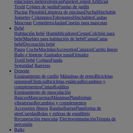
estaciones metereológicas
Paneles
Cesped Artificial
Textil
Cojines de jardín
Fundas de jardín
Piscina
Plegable
Limpieza de piscinas
Ducha
Hinchable
Juguetes
Columpios
Toboganes
Hinchables
Casitas
Mascotas
Comederos
Jaulas
Casetas para mascotas
Bebé
Habitación bebé
Humidificadores
Cestas
Colchón para
bebé
Muebles para habitación de bebé
Cunas
Cama
bebé
Decoración bebé
Paseo
Coche
Mochilas
Accesorios
Capazos
Carrito ligero
Baño e higiene
Aspirador nasal
Orinales
Textil bebé
Cojines
Funda
Seguridad
Barreras
Deporte
Equipamiento de cardio
Máquinas de remo
Bicicletas
spinning
Elípticas
Bicicletas estáticas
Recambios y
complementos
Cintas
Rodillos
Equipamiento de musculación
Bancos
Mancuernas
Máquinas
Plataformas
vibratorias
Recambios y complementos
Accesorios fitness
Bandas
Barras
Plataforma de
step
Cuerdas
Bolas y esferas de equilibrio
Recuperación muscular
Electroestimulación
Terapia de
percusión
Baño