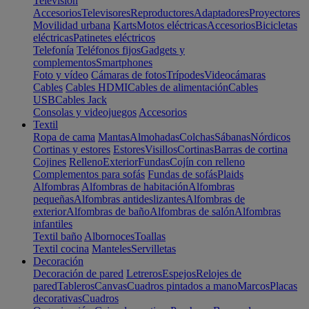
Televisión
Accesorios
Televisores
Reproductores
Adaptadores
Proyectores
Movilidad urbana
Karts
Motos eléctricas
Accesorios
Bicicletas
eléctricas
Patinetes eléctricos
Telefonía
Teléfonos fijos
Gadgets y
complementos
Smartphones
Foto y vídeo
Cámaras de fotos
Trípodes
Videocámaras
Cables
Cables HDMI
Cables de alimentación
Cables
USB
Cables Jack
Consolas y videojuegos
Accesorios
Textil
Ropa de cama
Mantas
Almohadas
Colchas
Sábanas
Nórdicos
Cortinas y estores
Estores
Visillos
Cortinas
Barras de cortina
Cojines
Relleno
Exterior
Fundas
Cojín con relleno
Complementos para sofás
Fundas de sofás
Plaids
Alfombras
Alfombras de habitación
Alfombras
pequeñas
Alfombras antideslizantes
Alfombras de
exterior
Alfombras de baño
Alfombras de salón
Alfombras
infantiles
Textil baño
Albornoces
Toallas
Textil cocina
Manteles
Servilletas
Decoración
Decoración de pared
Letreros
Espejos
Relojes de
pared
Tableros
Canvas
Cuadros pintados a mano
Marcos
Placas
decorativas
Cuadros