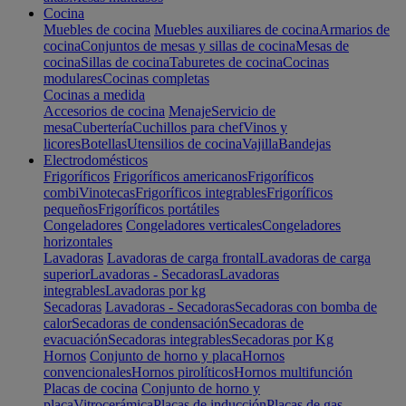
Cocina
Muebles de cocina
Muebles auxiliares de cocina
Armarios de
cocina
Conjuntos de mesas y sillas de cocina
Mesas de
cocina
Sillas de cocina
Taburetes de cocina
Cocinas
modulares
Cocinas completas
Cocinas a medida
Accesorios de cocina
Menaje
Servicio de
mesa
Cubertería
Cuchillos para chef
Vinos y
licores
Botellas
Utensilios de cocina
Vajilla
Bandejas
Electrodomésticos
Frigoríficos
Frigoríficos americanos
Frigoríficos
combi
Vinotecas
Frigoríficos integrables
Frigoríficos
pequeños
Frigoríficos portátiles
Congeladores
Congeladores verticales
Congeladores
horizontales
Lavadoras
Lavadoras de carga frontal
Lavadoras de carga
superior
Lavadoras - Secadoras
Lavadoras
integrables
Lavadoras por kg
Secadoras
Lavadoras - Secadoras
Secadoras con bomba de
calor
Secadoras de condensación
Secadoras de
evacuación
Secadoras integrables
Secadoras por Kg
Hornos
Conjunto de horno y placa
Hornos
convencionales
Hornos pirolíticos
Hornos multifunción
Placas de cocina
Conjunto de horno y
placa
Vitrocerámica
Placas de inducción
Placas de gas