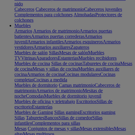
nido
Cabeceros
Cabeceros de matrimonio
Cabeceros juveniles
Complementos para colchones
Almohadas
Protectores de
colchones
Muebles
Armarios
Armarios de matrimonio
Armarios puertas
batientes
Armarios puertas correderas
Armarios
juvenil
Armarios infantiles
Armarios esquineros
Armarios
vestidores
Armarios auxiliares
Zapateros
Muebles de salón
Sillas
Mesas de salón
Muebles
TV
Vitrinas
Aparadores
Estanterias
Muebles recibidores
Muebles de cocina
Sillas de cocinas
Taburetes de cocina
Mesas
de cocina
Mesas y sillas de cocina
Muebles auxiliares de
cocina
Armarios de cocina
Cocinas modulares
Cocinas
completas
Cocinas a medida
Muebles de dormitorio
Camas matrimonio
Cabeceros de
matrimonio
Armarios de matrimonio
Mesitas de
noche
Comodas
Muebles de dormitorio juvenil
Muebles de oficina y teletrabajo
Escritorios
Sillas de
escritorio
Estanterías
Muebles de Gaming
Sillas gaming
Escritorios gaming
Sillas
Taburetes
Bancos
Sillas de comedor
Sillas
infantiles
Complementos para sillas
Mesas
Conjuntos de mesas y sillas
Mesas extensibles
Mesas
altas
Mesas multiusos