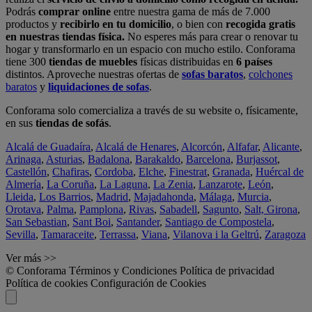
Podrás
comprar online
entre nuestra gama de más de 7.000
productos y
recibirlo en tu domicilio
, o bien con
recogida gratis
en nuestras tiendas física.
No esperes más para crear o renovar tu
hogar y transformarlo en un espacio con mucho estilo. Conforama
tiene 300
tiendas de muebles
físicas distribuidas en
6 países
distintos. Aproveche nuestras ofertas de
sofas baratos
,
colchones
baratos
y
liquidaciones de sofas
.
Conforama solo comercializa a través de su website o, físicamente,
en sus
tiendas de sofás
.
Alcalá de Guadaíra
,
Alcalá de Henares
,
Alcorcón
,
Alfafar
,
Alicante
,
Arinaga
,
Asturias
,
Badalona
,
Barakaldo
,
Barcelona
,
Burjassot
,
Castellón
,
Chafiras
,
Cordoba
,
Elche
,
Finestrat
,
Granada
,
Huércal de
Almería
,
La Coruña
,
La Laguna
,
La Zenia
,
Lanzarote
,
León
,
Lleida
,
Los Barrios
,
Madrid
,
Majadahonda
,
Málaga
,
Murcia
,
Orotava
,
Palma
,
Pamplona
,
Rivas
,
Sabadell
,
Sagunto
,
Salt, Girona
,
San Sebastian
,
Sant Boi
,
Santander
,
Santiago de Compostela
,
Sevilla
,
Tamaraceite
,
Terrassa
,
Viana
,
Vilanova i la Geltrú
,
Zaragoza
Ver más >>
© Conforama
Términos y Condiciones
Política de privacidad
Política de cookies
Configuración de Cookies