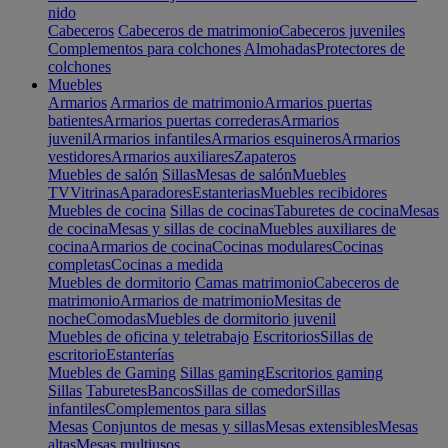
nido
Cabeceros
Cabeceros de matrimonio
Cabeceros juveniles
Complementos para colchones
Almohadas
Protectores de
colchones
Muebles
Armarios
Armarios de matrimonio
Armarios puertas
batientes
Armarios puertas correderas
Armarios
juvenil
Armarios infantiles
Armarios esquineros
Armarios
vestidores
Armarios auxiliares
Zapateros
Muebles de salón
Sillas
Mesas de salón
Muebles
TV
Vitrinas
Aparadores
Estanterias
Muebles recibidores
Muebles de cocina
Sillas de cocinas
Taburetes de cocina
Mesas
de cocina
Mesas y sillas de cocina
Muebles auxiliares de
cocina
Armarios de cocina
Cocinas modulares
Cocinas
completas
Cocinas a medida
Muebles de dormitorio
Camas matrimonio
Cabeceros de
matrimonio
Armarios de matrimonio
Mesitas de
noche
Comodas
Muebles de dormitorio juvenil
Muebles de oficina y teletrabajo
Escritorios
Sillas de
escritorio
Estanterías
Muebles de Gaming
Sillas gaming
Escritorios gaming
Sillas
Taburetes
Bancos
Sillas de comedor
Sillas
infantiles
Complementos para sillas
Mesas
Conjuntos de mesas y sillas
Mesas extensibles
Mesas
altas
Mesas multiusos