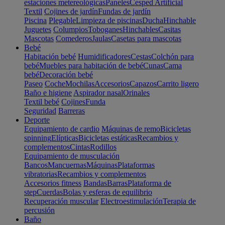
estaciones metereológicas
Paneles
Cesped Artificial
Textil
Cojines de jardín
Fundas de jardín
Piscina
Plegable
Limpieza de piscinas
Ducha
Hinchable
Juguetes
Columpios
Toboganes
Hinchables
Casitas
Mascotas
Comederos
Jaulas
Casetas para mascotas
Bebé
Habitación bebé
Humidificadores
Cestas
Colchón para
bebé
Muebles para habitación de bebé
Cunas
Cama
bebé
Decoración bebé
Paseo
Coche
Mochilas
Accesorios
Capazos
Carrito ligero
Baño e higiene
Aspirador nasal
Orinales
Textil bebé
Cojines
Funda
Seguridad
Barreras
Deporte
Equipamiento de cardio
Máquinas de remo
Bicicletas
spinning
Elípticas
Bicicletas estáticas
Recambios y
complementos
Cintas
Rodillos
Equipamiento de musculación
Bancos
Mancuernas
Máquinas
Plataformas
vibratorias
Recambios y complementos
Accesorios fitness
Bandas
Barras
Plataforma de
step
Cuerdas
Bolas y esferas de equilibrio
Recuperación muscular
Electroestimulación
Terapia de
percusión
Baño