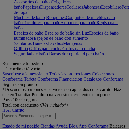
Accesorios de baño
Colgadores
baño
Papeleras
Dispensadores
Toalleros
Jaboneras
Escobillero
Port
de ropa
Muebles de baño
Botiquines
Conjuntos de muebles para
baño
Tocadores para baño
Armarios para baño
Repisa para
baño
Espejos de baño
Espejos de baño sin Luz
Espejos de baño
iluminados
Espejos de baño con aumento
Sanitarios
Bañeras
Lavabos
Mamparas
Grifería
Grifos para cocina
Grifos para ducha
Seguridad de baño
Barras de seguridad para baño
Resumen de tu pedido
¡Tu carrito está vacío!
Suscríbete a la newsletter
Todas las promociones
Colecciones
Conforama
Tarjeta Conforama
Financiación
Catálogos Conforama
Seguir Comprando
*Descuentos, cupones y servicios son aplicados en el carrito. Haz
clic en Tramitar Pedido para ver estos descuentos e importes
Pago 100% seguro
Total con descuento
(IVA incluido*)
Ir Al Carrito
Estado de mi pedido
Tiendas
Ayuda
Blog
App Conforama
Baleares