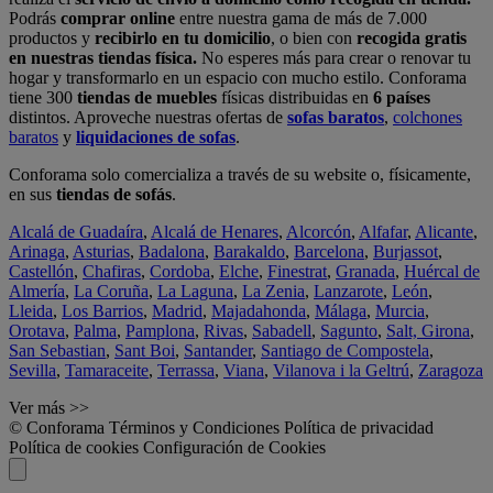
Podrás
comprar online
entre nuestra gama de más de 7.000
productos y
recibirlo en tu domicilio
, o bien con
recogida gratis
en nuestras tiendas física.
No esperes más para crear o renovar tu
hogar y transformarlo en un espacio con mucho estilo. Conforama
tiene 300
tiendas de muebles
físicas distribuidas en
6 países
distintos. Aproveche nuestras ofertas de
sofas baratos
,
colchones
baratos
y
liquidaciones de sofas
.
Conforama solo comercializa a través de su website o, físicamente,
en sus
tiendas de sofás
.
Alcalá de Guadaíra
,
Alcalá de Henares
,
Alcorcón
,
Alfafar
,
Alicante
,
Arinaga
,
Asturias
,
Badalona
,
Barakaldo
,
Barcelona
,
Burjassot
,
Castellón
,
Chafiras
,
Cordoba
,
Elche
,
Finestrat
,
Granada
,
Huércal de
Almería
,
La Coruña
,
La Laguna
,
La Zenia
,
Lanzarote
,
León
,
Lleida
,
Los Barrios
,
Madrid
,
Majadahonda
,
Málaga
,
Murcia
,
Orotava
,
Palma
,
Pamplona
,
Rivas
,
Sabadell
,
Sagunto
,
Salt, Girona
,
San Sebastian
,
Sant Boi
,
Santander
,
Santiago de Compostela
,
Sevilla
,
Tamaraceite
,
Terrassa
,
Viana
,
Vilanova i la Geltrú
,
Zaragoza
Ver más >>
© Conforama
Términos y Condiciones
Política de privacidad
Política de cookies
Configuración de Cookies