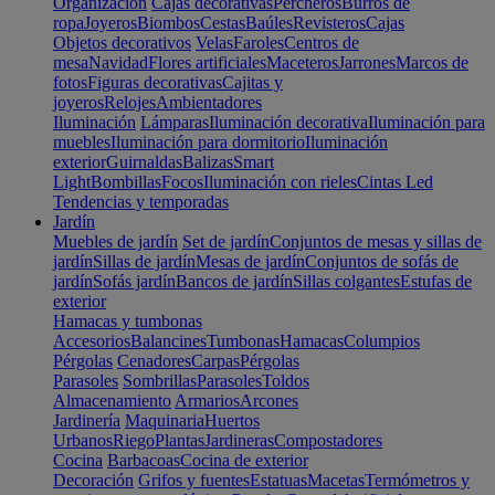
Organización
Cajas decorativas
Percheros
Burros de
ropa
Joyeros
Biombos
Cestas
Baúles
Revisteros
Cajas
Objetos decorativos
Velas
Faroles
Centros de
mesa
Navidad
Flores artificiales
Maceteros
Jarrones
Marcos de
fotos
Figuras decorativas
Cajitas y
joyeros
Relojes
Ambientadores
Iluminación
Lámparas
Iluminación decorativa
Iluminación para
muebles
Iluminación para dormitorio
Iluminación
exterior
Guirnaldas
Balizas
Smart
Light
Bombillas
Focos
Iluminación con rieles
Cintas Led
Tendencias y temporadas
Jardín
Muebles de jardín
Set de jardín
Conjuntos de mesas y sillas de
jardín
Sillas de jardín
Mesas de jardín
Conjuntos de sofás de
jardín
Sofás jardín
Bancos de jardín
Sillas colgantes
Estufas de
exterior
Hamacas y tumbonas
Accesorios
Balancines
Tumbonas
Hamacas
Columpios
Pérgolas
Cenadores
Carpas
Pérgolas
Parasoles
Sombrillas
Parasoles
Toldos
Almacenamiento
Armarios
Arcones
Jardinería
Maquinaria
Huertos
Urbanos
Riego
Plantas
Jardineras
Compostadores
Cocina
Barbacoas
Cocina de exterior
Decoración
Grifos y fuentes
Estatuas
Macetas
Termómetros y