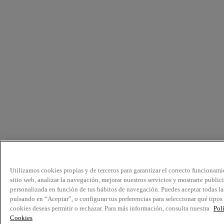
Utilizamos cookies propias y de terceros para garantizar el correcto funcionami
sitio web, analizar la navegación, mejorar nuestros servicios y mostrarte public
personalizada en función de tus hábitos de navegación. Puedes aceptar todas la
pulsando en “Aceptar”, o configurar tus preferencias para seleccionar qué tipos
cookies deseas permitir o rechazar. Para más información, consulta nuestra
Pol
Cookies