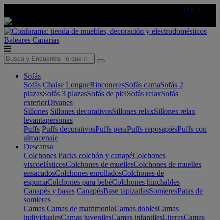
🔵Cambia tu electro con
-10% EXTRA
de descuento ☑️
AQUÍ
Baleares
Canarias
Sofás
Sofás
Chaise Longue
Rinconeras
Sofás cama
Sofás 2
plazas
Sofás 3 plazas
Sofás de piel
Sofás relax
Sofás
exterior
Divanes
Sillones
Sillones decorativos
Sillones relax
Sillones relax
levantapersonas
Puffs
Puffs decorativos
Puffs pera
Puffs reposapiés
Puffs con
almacenaje
Descanso
Colchones
Packs colchón y canapé
Colchones
viscoelásticos
Colchones de muelles
Colchones de muelles
ensacados
Colchones enrollados
Colchones de
espuma
Colchones para bebé
Colchones hinchables
Canapés y bases
Canapés
Base tapizadas
Somieres
Patas de
somieres
Camas
Camas de matrimonio
Camas dobles
Camas
individuales
Camas juveniles
Camas infantiles
Literas
Camas