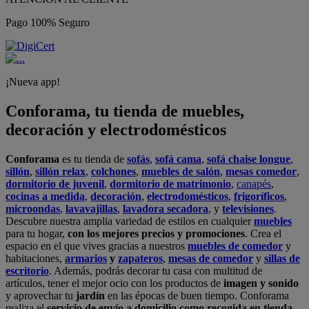
Pago 100% Seguro
¡Nueva app!
Conforama, tu tienda de muebles,
decoración y electrodomésticos
Conforama
es tu tienda de
sofás
,
sofá cama
,
sofá chaise longue
,
sillón
,
sillón relax
,
colchones
,
muebles de salón
,
mesas comedor
,
dormitorio de juvenil
,
dormitorio de matrimonio
,
canapés
,
cocinas a medida
,
decoración
,
electrodomésticos
,
frigoríficos
,
microondas
,
lavavajillas
,
lavadora secadora
, y
televisiones
.
Descubre nuestra amplia variedad de estilos en cualquier
muebles
para tu hogar,
con los mejores precios y promociones
. Crea el
espacio en el que vives gracias a nuestros
muebles de comedor
y
habitaciones,
armarios
y
zapateros
,
mesas de comedor
y
sillas de
escritorio
. Además, podrás decorar tu casa con multitud de
artículos, tener el mejor ocio con los productos de
imagen y sonido
y aprovechar tu
jardín
en las épocas de buen tiempo. Conforama
realiza el
servicio de envío a domicilio como recogida en tienda.