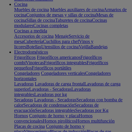
Cocina
Muebles de cocina
Muebles auxiliares de cocina
Armarios de
cocina
Conjuntos de mesas y sillas de cocina
Mesas de
cocina
Sillas de cocina
Taburetes de cocina
Cocinas
modulares
Cocinas completas
Cocinas a medida
Accesorios de cocina
Menaje
Servicio de
mesa
Cubertería
Cuchillos para chef
Vinos y
licores
Botellas
Utensilios de cocina
Vajilla
Bandejas
Electrodomésticos
Frigoríficos
Frigoríficos americanos
Frigoríficos
combi
Vinotecas
Frigoríficos integrables
Frigoríficos
pequeños
Frigoríficos portátiles
Congeladores
Congeladores verticales
Congeladores
horizontales
Lavadoras
Lavadoras de carga frontal
Lavadoras de carga
superior
Lavadoras - Secadoras
Lavadoras
integrables
Lavadoras por kg
Secadoras
Lavadoras - Secadoras
Secadoras con bomba de
calor
Secadoras de condensación
Secadoras de
evacuación
Secadoras integrables
Secadoras por Kg
Hornos
Conjunto de horno y placa
Hornos
convencionales
Hornos pirolíticos
Hornos multifunción
Placas de cocina
Conjunto de horno y
placa
Vitrocerámica
Placas de inducción
Placas de gas