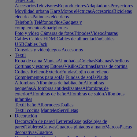
Televisión
Accesorios
Televisores
Reproductores
Adaptadores
Proyectores
Movilidad urbana
Karts
Motos eléctricas
Accesorios
Bicicletas
eléctricas
Patinetes eléctricos
Telefonía
Teléfonos fijos
Gadgets y
complementos
Smartphones
Foto y vídeo
Cámaras de fotos
Trípodes
Videocámaras
Cables
Cables HDMI
Cables de alimentación
Cables
USB
Cables Jack
Consolas y videojuegos
Accesorios
Textil
Ropa de cama
Mantas
Almohadas
Colchas
Sábanas
Nórdicos
Cortinas y estores
Estores
Visillos
Cortinas
Barras de cortina
Cojines
Relleno
Exterior
Fundas
Cojín con relleno
Complementos para sofás
Fundas de sofás
Plaids
Alfombras
Alfombras de habitación
Alfombras
pequeñas
Alfombras antideslizantes
Alfombras de
exterior
Alfombras de baño
Alfombras de salón
Alfombras
infantiles
Textil baño
Albornoces
Toallas
Textil cocina
Manteles
Servilletas
Decoración
Decoración de pared
Letreros
Espejos
Relojes de
pared
Tableros
Canvas
Cuadros pintados a mano
Marcos
Placas
decorativas
Cuadros