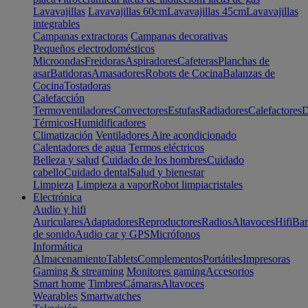
Lavavajillas
Lavavajillas 60cm
Lavavajillas 45cm
Lavavajillas
integrables
Campanas extractoras
Campanas decorativas
Pequeños electrodomésticos
Microondas
Freidoras
Aspiradores
Cafeteras
Planchas de
asar
Batidoras
Amasadores
Robots de Cocina
Balanzas de
Cocina
Tostadoras
Calefacción
Termoventiladores
Convectores
Estufas
Radiadores
Calefactores
D
Térmicos
Humidificadores
Climatización
Ventiladores
Aire acondicionado
Calentadores de agua
Termos eléctricos
Belleza y salud
Cuidado de los hombres
Cuidado
cabello
Cuidado dental
Salud y bienestar
Limpieza
Limpieza a vapor
Robot limpiacristales
Electrónica
Audio y hifi
Auriculares
Adaptadores
Reproductores
Radios
Altavoces
Hifi
Bar
de sonido
Audio car y GPS
Micrófonos
Informática
Almacenamiento
Tablets
Complementos
Portátiles
Impresoras
Gaming & streaming
Monitores gaming
Accesorios
Smart home
Timbres
Cámaras
Altavoces
Wearables
Smartwatches