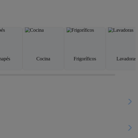
napés
Cocina
Frigoríficos
Lavadoras