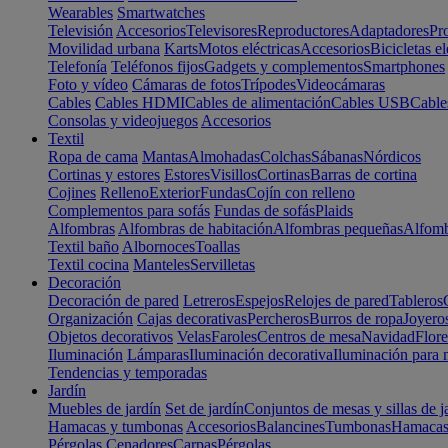
Wearables
Smartwatches
Televisión
Accesorios
Televisores
Reproductores
Adaptadores
Pr
Movilidad urbana
Karts
Motos eléctricas
Accesorios
Bicicletas el
Telefonía
Teléfonos fijos
Gadgets y complementos
Smartphones
Foto y vídeo
Cámaras de fotos
Trípodes
Videocámaras
Cables
Cables HDMI
Cables de alimentación
Cables USB
Cable
Consolas y videojuegos
Accesorios
Textil
Ropa de cama
Mantas
Almohadas
Colchas
Sábanas
Nórdicos
Cortinas y estores
Estores
Visillos
Cortinas
Barras de cortina
Cojines
Relleno
Exterior
Fundas
Cojín con relleno
Complementos para sofás
Fundas de sofás
Plaids
Alfombras
Alfombras de habitación
Alfombras pequeñas
Alfomb
Textil baño
Albornoces
Toallas
Textil cocina
Manteles
Servilletas
Decoración
Decoración de pared
Letreros
Espejos
Relojes de pared
Tableros
Organización
Cajas decorativas
Percheros
Burros de ropa
Joyero
Objetos decorativos
Velas
Faroles
Centros de mesa
Navidad
Flore
Iluminación
Lámparas
Iluminación decorativa
Iluminación para 
Tendencias y temporadas
Jardín
Muebles de jardín
Set de jardín
Conjuntos de mesas y sillas de j
Hamacas y tumbonas
Accesorios
Balancines
Tumbonas
Hamaca
Pérgolas
Cenadores
Carpas
Pérgolas