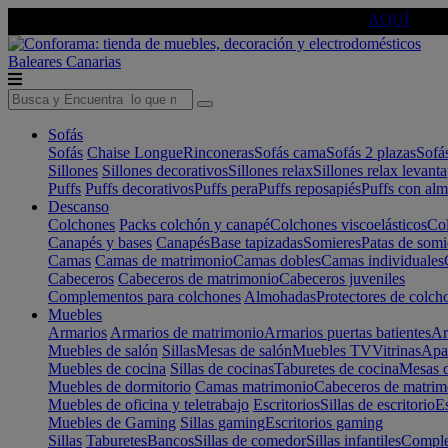
🔵Cambia tu electro con
-10% EXTRA
de descuento ☑️
AQUÍ
Baleares
Canarias
Sofás
Sofás
Chaise Longue
Rinconeras
Sofás cama
Sofás 2 plazas
Sofá
Sillones
Sillones decorativos
Sillones relax
Sillones relax levant
Puffs
Puffs decorativos
Puffs pera
Puffs reposapiés
Puffs con al
Descanso
Colchones
Packs colchón y canapé
Colchones viscoelásticos
Col
Canapés y bases
Canapés
Base tapizadas
Somieres
Patas de somi
Camas
Camas de matrimonio
Camas dobles
Camas individuales
Cabeceros
Cabeceros de matrimonio
Cabeceros juveniles
Complementos para colchones
Almohadas
Protectores de colch
Muebles
Armarios
Armarios de matrimonio
Armarios puertas batientes
Ar
Muebles de salón
Sillas
Mesas de salón
Muebles TV
Vitrinas
Apa
Muebles de cocina
Sillas de cocinas
Taburetes de cocina
Mesas d
Muebles de dormitorio
Camas matrimonio
Cabeceros de matrim
Muebles de oficina y teletrabajo
Escritorios
Sillas de escritorio
Es
Muebles de Gaming
Sillas gaming
Escritorios gaming
Sillas
Taburetes
Bancos
Sillas de comedor
Sillas infantiles
Complem