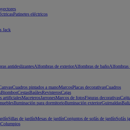
oyectores
éctricas
Patinetes eléctricos
s Jack
ras antideslizantes
Alfombras de exterior
Alfombras de baño
Alfombras 
Canvas
Cuadros pintados a mano
Marcos
Placas decorativas
Cuadros
s
Biombos
Cestas
Baúles
Revisteros
Cajas
s artificiales
Maceteros
Jarrones
Marcos de fotos
Figuras decorativas
Cajit
muebles
Iluminación para dormitorio
Iluminación exterior
Guirnaldas
Bali
ardín
Sillas de jardín
Mesas de jardín
Conjuntos de sofás de jardín
Sofás j
s
Columpios