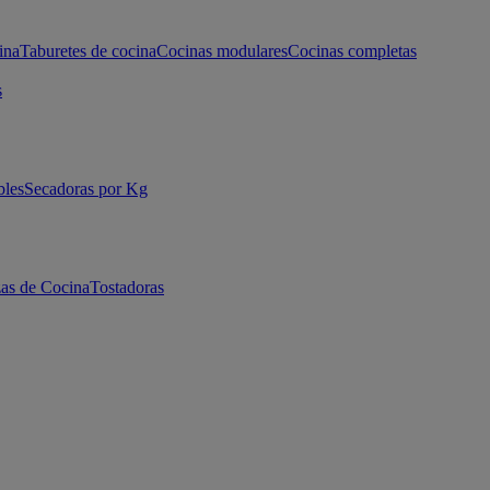
ina
Taburetes de cocina
Cocinas modulares
Cocinas completas
s
bles
Secadoras por Kg
as de Cocina
Tostadoras