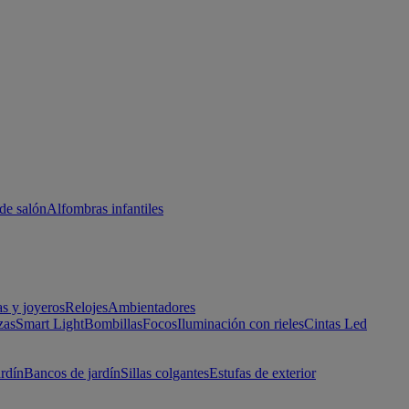
de salón
Alfombras infantiles
as y joyeros
Relojes
Ambientadores
zas
Smart Light
Bombillas
Focos
Iluminación con rieles
Cintas Led
ardín
Bancos de jardín
Sillas colgantes
Estufas de exterior