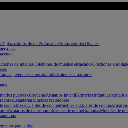
s 3 plazas
Sofás de piel
Sofás relax
Sofás exterior
Divanes
apersonas
macenaje
chones de muelles
Colchones de muelles ensacados
Colchones enrollad
eres
Camas juveniles
Camas infantiles
Literas
Camas nido
ones
marios puertas correderas
Armarios juvenil
Armarios infantiles
Armarios 
radores
Estanterias
Muebles recibidores
e cocina
Mesas y sillas de cocina
Muebles auxiliares de cocina
Armarios
onio
Armarios de matrimonio
Mesitas de noche
Comodas
Muebles de dor
tanterías
entos para sillas