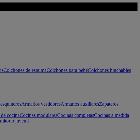
os
Colchones de espuma
Colchones para bebé
Colchones hinchables
esquineros
Armarios vestidores
Armarios auxiliares
Zapateros
 de cocina
Cocinas modulares
Cocinas completas
Cocinas a medida
mitorio juvenil