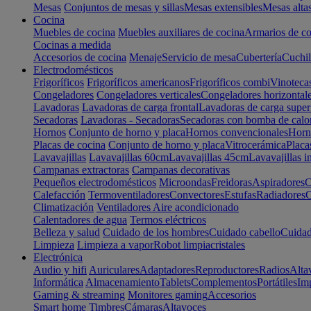
Mesas
Conjuntos de mesas y sillas
Mesas extensibles
Mesas alta
Cocina
Muebles de cocina
Muebles auxiliares de cocina
Armarios de co
Cocinas a medida
Accesorios de cocina
Menaje
Servicio de mesa
Cubertería
Cuchil
Electrodomésticos
Frigoríficos
Frigoríficos americanos
Frigoríficos combi
Vinoteca
Congeladores
Congeladores verticales
Congeladores horizontal
Lavadoras
Lavadoras de carga frontal
Lavadoras de carga super
Secadoras
Lavadoras - Secadoras
Secadoras con bomba de calo
Hornos
Conjunto de horno y placa
Hornos convencionales
Horno
Placas de cocina
Conjunto de horno y placa
Vitrocerámica
Placa
Lavavajillas
Lavavajillas 60cm
Lavavajillas 45cm
Lavavajillas i
Campanas extractoras
Campanas decorativas
Pequeños electrodomésticos
Microondas
Freidoras
Aspiradores
C
Calefacción
Termoventiladores
Convectores
Estufas
Radiadores
C
Climatización
Ventiladores
Aire acondicionado
Calentadores de agua
Termos eléctricos
Belleza y salud
Cuidado de los hombres
Cuidado cabello
Cuidad
Limpieza
Limpieza a vapor
Robot limpiacristales
Electrónica
Audio y hifi
Auriculares
Adaptadores
Reproductores
Radios
Alta
Informática
Almacenamiento
Tablets
Complementos
Portátiles
Im
Gaming & streaming
Monitores gaming
Accesorios
Smart home
Timbres
Cámaras
Altavoces