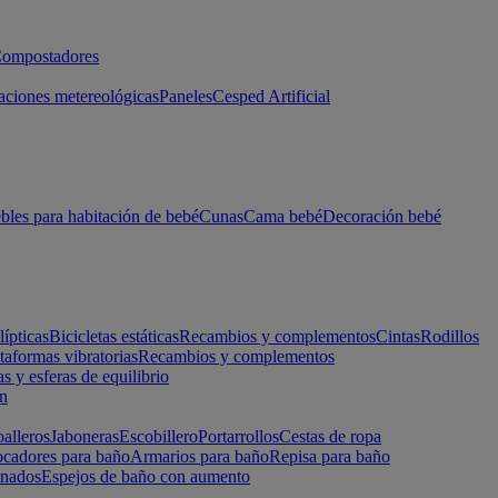
ompostadores
aciones metereológicas
Paneles
Cesped Artificial
les para habitación de bebé
Cunas
Cama bebé
Decoración bebé
lípticas
Bicicletas estáticas
Recambios y complementos
Cintas
Rodillos
taformas vibratorias
Recambios y complementos
s y esferas de equilibrio
ón
alleros
Jaboneras
Escobillero
Portarrollos
Cestas de ropa
cadores para baño
Armarios para baño
Repisa para baño
inados
Espejos de baño con aumento