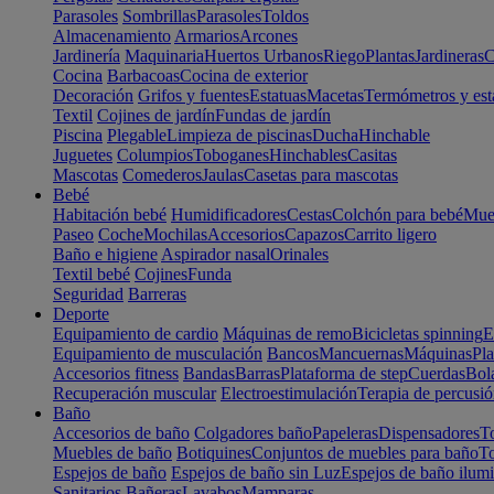
Parasoles
Sombrillas
Parasoles
Toldos
Almacenamiento
Armarios
Arcones
Jardinería
Maquinaria
Huertos Urbanos
Riego
Plantas
Jardineras
C
Cocina
Barbacoas
Cocina de exterior
Decoración
Grifos y fuentes
Estatuas
Macetas
Termómetros y est
Textil
Cojines de jardín
Fundas de jardín
Piscina
Plegable
Limpieza de piscinas
Ducha
Hinchable
Juguetes
Columpios
Toboganes
Hinchables
Casitas
Mascotas
Comederos
Jaulas
Casetas para mascotas
Bebé
Habitación bebé
Humidificadores
Cestas
Colchón para bebé
Mueb
Paseo
Coche
Mochilas
Accesorios
Capazos
Carrito ligero
Baño e higiene
Aspirador nasal
Orinales
Textil bebé
Cojines
Funda
Seguridad
Barreras
Deporte
Equipamiento de cardio
Máquinas de remo
Bicicletas spinning
E
Equipamiento de musculación
Bancos
Mancuernas
Máquinas
Pla
Accesorios fitness
Bandas
Barras
Plataforma de step
Cuerdas
Bola
Recuperación muscular
Electroestimulación
Terapia de percusi
Baño
Accesorios de baño
Colgadores baño
Papeleras
Dispensadores
To
Muebles de baño
Botiquines
Conjuntos de muebles para baño
To
Espejos de baño
Espejos de baño sin Luz
Espejos de baño ilum
Sanitarios
Bañeras
Lavabos
Mamparas