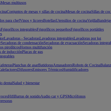
s
Mesas multiusos
cina
Conjuntos de mesas y sillas de cocina
Mesas de cocina
Sillas de coc
los para chef
Vinos y licores
Botellas
Utensilios de cocina
Vajilla
Bandeja
s
Frigoríficos integrables
Frigoríficos pequeños
Frigoríficos portátiles
es
ior
Lavadoras - Secadoras
Lavadoras integrables
Lavadoras por kg
r
Secadoras de condensación
Secadoras de evacuación
Secadoras integra
s pirolíticos
Hornos multifunción
s de inducción
Placas de gas
ntegrables
afeteras
Planchas de asar
Batidoras
Amasadores
Robots de Cocina
Balanz
alefactores
Difusores
Emisores Térmicos
Humidificadores
o dental
Salud y bienestar
voces
Hifi
Barras de sonido
Audio car y GPS
Micrófonos
presoras