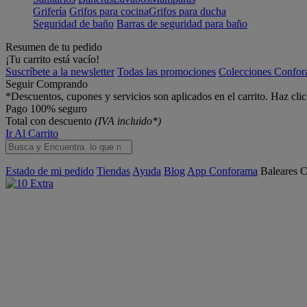
Grifería
Grifos para cocina
Grifos para ducha
Seguridad de baño
Barras de seguridad para baño
Resumen de tu pedido
¡Tu carrito está vacío!
Suscríbete a la newsletter
Todas las promociones
Colecciones Confo
Seguir Comprando
*Descuentos, cupones y servicios son aplicados en el carrito. Haz cli
Pago 100% seguro
Total con descuento
(IVA incluido*)
Ir Al Carrito
Estado de mi pedido
Tiendas
Ayuda
Blog
App Conforama
Baleares
C