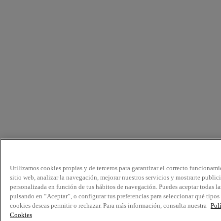
Utilizamos cookies propias y de terceros para garantizar el correcto funcionami
sitio web, analizar la navegación, mejorar nuestros servicios y mostrarte public
personalizada en función de tus hábitos de navegación. Puedes aceptar todas la
pulsando en “Aceptar”, o configurar tus preferencias para seleccionar qué tipos
cookies deseas permitir o rechazar. Para más información, consulta nuestra
Pol
Cookies