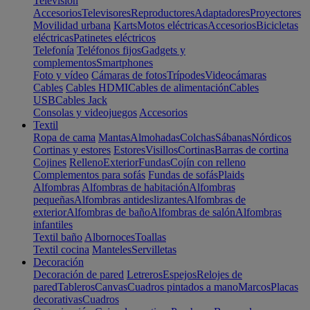
Televisión
Accesorios
Televisores
Reproductores
Adaptadores
Proyectores
Movilidad urbana
Karts
Motos eléctricas
Accesorios
Bicicletas
eléctricas
Patinetes eléctricos
Telefonía
Teléfonos fijos
Gadgets y
complementos
Smartphones
Foto y vídeo
Cámaras de fotos
Trípodes
Videocámaras
Cables
Cables HDMI
Cables de alimentación
Cables
USB
Cables Jack
Consolas y videojuegos
Accesorios
Textil
Ropa de cama
Mantas
Almohadas
Colchas
Sábanas
Nórdicos
Cortinas y estores
Estores
Visillos
Cortinas
Barras de cortina
Cojines
Relleno
Exterior
Fundas
Cojín con relleno
Complementos para sofás
Fundas de sofás
Plaids
Alfombras
Alfombras de habitación
Alfombras
pequeñas
Alfombras antideslizantes
Alfombras de
exterior
Alfombras de baño
Alfombras de salón
Alfombras
infantiles
Textil baño
Albornoces
Toallas
Textil cocina
Manteles
Servilletas
Decoración
Decoración de pared
Letreros
Espejos
Relojes de
pared
Tableros
Canvas
Cuadros pintados a mano
Marcos
Placas
decorativas
Cuadros