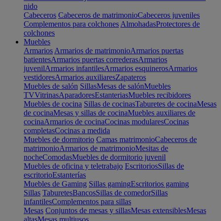
nido
Cabeceros
Cabeceros de matrimonio
Cabeceros juveniles
Complementos para colchones
Almohadas
Protectores de
colchones
Muebles
Armarios
Armarios de matrimonio
Armarios puertas
batientes
Armarios puertas correderas
Armarios
juvenil
Armarios infantiles
Armarios esquineros
Armarios
vestidores
Armarios auxiliares
Zapateros
Muebles de salón
Sillas
Mesas de salón
Muebles
TV
Vitrinas
Aparadores
Estanterias
Muebles recibidores
Muebles de cocina
Sillas de cocinas
Taburetes de cocina
Mesas
de cocina
Mesas y sillas de cocina
Muebles auxiliares de
cocina
Armarios de cocina
Cocinas modulares
Cocinas
completas
Cocinas a medida
Muebles de dormitorio
Camas matrimonio
Cabeceros de
matrimonio
Armarios de matrimonio
Mesitas de
noche
Comodas
Muebles de dormitorio juvenil
Muebles de oficina y teletrabajo
Escritorios
Sillas de
escritorio
Estanterías
Muebles de Gaming
Sillas gaming
Escritorios gaming
Sillas
Taburetes
Bancos
Sillas de comedor
Sillas
infantiles
Complementos para sillas
Mesas
Conjuntos de mesas y sillas
Mesas extensibles
Mesas
altas
Mesas multiusos