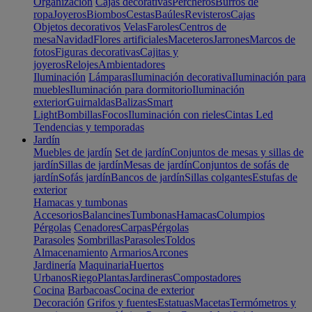
Organización
Cajas decorativas
Percheros
Burros de
ropa
Joyeros
Biombos
Cestas
Baúles
Revisteros
Cajas
Objetos decorativos
Velas
Faroles
Centros de
mesa
Navidad
Flores artificiales
Maceteros
Jarrones
Marcos de
fotos
Figuras decorativas
Cajitas y
joyeros
Relojes
Ambientadores
Iluminación
Lámparas
Iluminación decorativa
Iluminación para
muebles
Iluminación para dormitorio
Iluminación
exterior
Guirnaldas
Balizas
Smart
Light
Bombillas
Focos
Iluminación con rieles
Cintas Led
Tendencias y temporadas
Jardín
Muebles de jardín
Set de jardín
Conjuntos de mesas y sillas de
jardín
Sillas de jardín
Mesas de jardín
Conjuntos de sofás de
jardín
Sofás jardín
Bancos de jardín
Sillas colgantes
Estufas de
exterior
Hamacas y tumbonas
Accesorios
Balancines
Tumbonas
Hamacas
Columpios
Pérgolas
Cenadores
Carpas
Pérgolas
Parasoles
Sombrillas
Parasoles
Toldos
Almacenamiento
Armarios
Arcones
Jardinería
Maquinaria
Huertos
Urbanos
Riego
Plantas
Jardineras
Compostadores
Cocina
Barbacoas
Cocina de exterior
Decoración
Grifos y fuentes
Estatuas
Macetas
Termómetros y