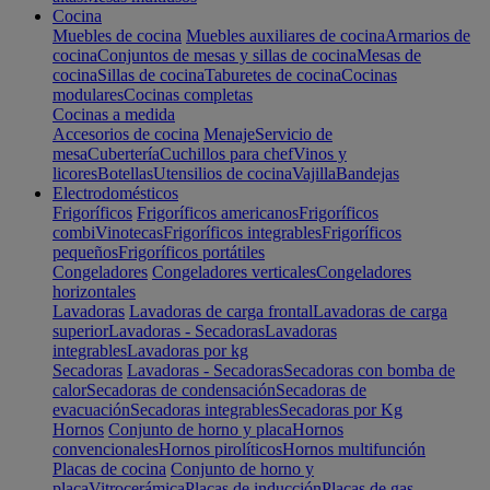
Cocina
Muebles de cocina
Muebles auxiliares de cocina
Armarios de
cocina
Conjuntos de mesas y sillas de cocina
Mesas de
cocina
Sillas de cocina
Taburetes de cocina
Cocinas
modulares
Cocinas completas
Cocinas a medida
Accesorios de cocina
Menaje
Servicio de
mesa
Cubertería
Cuchillos para chef
Vinos y
licores
Botellas
Utensilios de cocina
Vajilla
Bandejas
Electrodomésticos
Frigoríficos
Frigoríficos americanos
Frigoríficos
combi
Vinotecas
Frigoríficos integrables
Frigoríficos
pequeños
Frigoríficos portátiles
Congeladores
Congeladores verticales
Congeladores
horizontales
Lavadoras
Lavadoras de carga frontal
Lavadoras de carga
superior
Lavadoras - Secadoras
Lavadoras
integrables
Lavadoras por kg
Secadoras
Lavadoras - Secadoras
Secadoras con bomba de
calor
Secadoras de condensación
Secadoras de
evacuación
Secadoras integrables
Secadoras por Kg
Hornos
Conjunto de horno y placa
Hornos
convencionales
Hornos pirolíticos
Hornos multifunción
Placas de cocina
Conjunto de horno y
placa
Vitrocerámica
Placas de inducción
Placas de gas