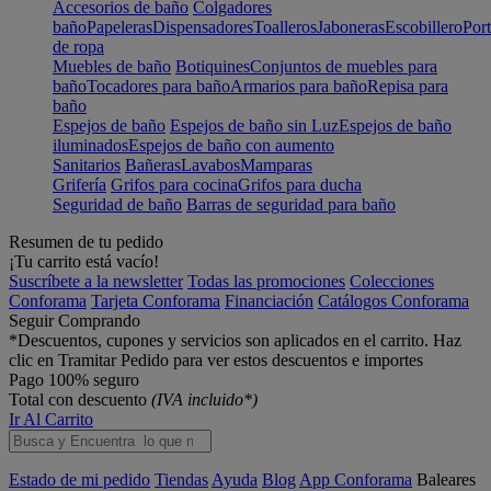
Accesorios de baño
Colgadores
baño
Papeleras
Dispensadores
Toalleros
Jaboneras
Escobillero
Port
de ropa
Muebles de baño
Botiquines
Conjuntos de muebles para
baño
Tocadores para baño
Armarios para baño
Repisa para
baño
Espejos de baño
Espejos de baño sin Luz
Espejos de baño
iluminados
Espejos de baño con aumento
Sanitarios
Bañeras
Lavabos
Mamparas
Grifería
Grifos para cocina
Grifos para ducha
Seguridad de baño
Barras de seguridad para baño
Resumen de tu pedido
¡Tu carrito está vacío!
Suscríbete a la newsletter
Todas las promociones
Colecciones
Conforama
Tarjeta Conforama
Financiación
Catálogos Conforama
Seguir Comprando
*Descuentos, cupones y servicios son aplicados en el carrito. Haz
clic en Tramitar Pedido para ver estos descuentos e importes
Pago 100% seguro
Total con descuento
(IVA incluido*)
Ir Al Carrito
Estado de mi pedido
Tiendas
Ayuda
Blog
App Conforama
Baleares