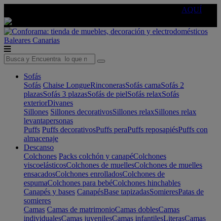
🔵Cambia tu electro con
-10% EXTRA
de descuento ☑️
AQUÍ
Baleares
Canarias
Sofás
Sofás
Chaise Longue
Rinconeras
Sofás cama
Sofás 2
plazas
Sofás 3 plazas
Sofás de piel
Sofás relax
Sofás
exterior
Divanes
Sillones
Sillones decorativos
Sillones relax
Sillones relax
levantapersonas
Puffs
Puffs decorativos
Puffs pera
Puffs reposapiés
Puffs con
almacenaje
Descanso
Colchones
Packs colchón y canapé
Colchones
viscoelásticos
Colchones de muelles
Colchones de muelles
ensacados
Colchones enrollados
Colchones de
espuma
Colchones para bebé
Colchones hinchables
Canapés y bases
Canapés
Base tapizadas
Somieres
Patas de
somieres
Camas
Camas de matrimonio
Camas dobles
Camas
individuales
Camas juveniles
Camas infantiles
Literas
Camas