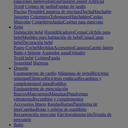
estaciones metereológicas
Paneles
Cesped Artificial
Textil
Cojines de jardín
Fundas de jardín
Piscina
Plegable
Limpieza de piscinas
Ducha
Hinchable
Juguetes
Columpios
Toboganes
Hinchables
Casitas
Mascotas
Comederos
Jaulas
Casetas para mascotas
Bebé
Habitación bebé
Humidificadores
Cestas
Colchón para
bebé
Muebles para habitación de bebé
Cunas
Cama
bebé
Decoración bebé
Paseo
Coche
Mochilas
Accesorios
Capazos
Carrito ligero
Baño e higiene
Aspirador nasal
Orinales
Textil bebé
Cojines
Funda
Seguridad
Barreras
Deporte
Equipamiento de cardio
Máquinas de remo
Bicicletas
spinning
Elípticas
Bicicletas estáticas
Recambios y
complementos
Cintas
Rodillos
Equipamiento de musculación
Bancos
Mancuernas
Máquinas
Plataformas
vibratorias
Recambios y complementos
Accesorios fitness
Bandas
Barras
Plataforma de
step
Cuerdas
Bolas y esferas de equilibrio
Recuperación muscular
Electroestimulación
Terapia de
percusión
Baño