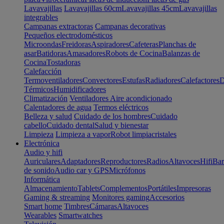
Lavavajillas
Lavavajillas 60cm
Lavavajillas 45cm
Lavavajillas
integrables
Campanas extractoras
Campanas decorativas
Pequeños electrodomésticos
Microondas
Freidoras
Aspiradores
Cafeteras
Planchas de
asar
Batidoras
Amasadores
Robots de Cocina
Balanzas de
Cocina
Tostadoras
Calefacción
Termoventiladores
Convectores
Estufas
Radiadores
Calefactores
D
Térmicos
Humidificadores
Climatización
Ventiladores
Aire acondicionado
Calentadores de agua
Termos eléctricos
Belleza y salud
Cuidado de los hombres
Cuidado
cabello
Cuidado dental
Salud y bienestar
Limpieza
Limpieza a vapor
Robot limpiacristales
Electrónica
Audio y hifi
Auriculares
Adaptadores
Reproductores
Radios
Altavoces
Hifi
Bar
de sonido
Audio car y GPS
Micrófonos
Informática
Almacenamiento
Tablets
Complementos
Portátiles
Impresoras
Gaming & streaming
Monitores gaming
Accesorios
Smart home
Timbres
Cámaras
Altavoces
Wearables
Smartwatches