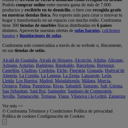
Podrás
comprar online
entre nuestra gama de más de 7.000
productos y
recibirlo en tu domicilio
, o bien con
recogida gratis
en nuestras tiendas física.
No esperes más para crear o renovar tu
hogar y transformarlo en un espacio con mucho estilo. Conforama
tiene 300
tiendas de muebles
físicas distribuidas en
6 países
distintos. Aproveche nuestras ofertas de
sofas baratos
,
colchones
baratos
y
liquidaciones de sofas
.
Conforama solo comercializa a través de su website o, físicamente,
en sus
tiendas de sofás
.
Alcalá de Guadaíra
,
Alcalá de Henares
,
Alcorcón
,
Alfafar
,
Alicante
,
Arinaga
,
Asturias
,
Badalona
,
Barakaldo
,
Barcelona
,
Burjassot
,
Castellón
,
Chafiras
,
Cordoba
,
Elche
,
Finestrat
,
Granada
,
Huércal de
Almería
,
La Coruña
,
La Laguna
,
La Zenia
,
Lanzarote
,
León
,
Lleida
,
Los Barrios
,
Madrid
,
Majadahonda
,
Málaga
,
Murcia
,
Orotava
,
Palma
,
Pamplona
,
Rivas
,
Sabadell
,
Sagunto
,
Salt, Girona
,
San Sebastian
,
Sant Boi
,
Santander
,
Santiago de Compostela
,
Sevilla
,
Tamaraceite
,
Terrassa
,
Viana
,
Vilanova i la Geltrú
,
Zaragoza
Ver más >>
© Conforama
Términos y Condiciones
Política de privacidad
Política de cookies
Configuración de Cookies