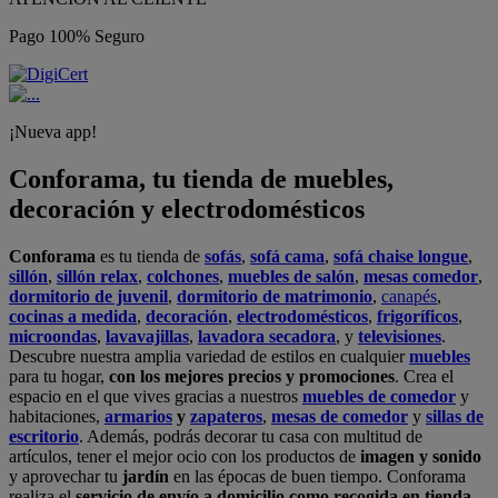
Pago 100% Seguro
¡Nueva app!
Conforama, tu tienda de muebles,
decoración y electrodomésticos
Conforama
es tu tienda de
sofás
,
sofá cama
,
sofá chaise longue
,
sillón
,
sillón relax
,
colchones
,
muebles de salón
,
mesas comedor
,
dormitorio de juvenil
,
dormitorio de matrimonio
,
canapés
,
cocinas a medida
,
decoración
,
electrodomésticos
,
frigoríficos
,
microondas
,
lavavajillas
,
lavadora secadora
, y
televisiones
.
Descubre nuestra amplia variedad de estilos en cualquier
muebles
para tu hogar,
con los mejores precios y promociones
. Crea el
espacio en el que vives gracias a nuestros
muebles de comedor
y
habitaciones,
armarios
y
zapateros
,
mesas de comedor
y
sillas de
escritorio
. Además, podrás decorar tu casa con multitud de
artículos, tener el mejor ocio con los productos de
imagen y sonido
y aprovechar tu
jardín
en las épocas de buen tiempo. Conforama
realiza el
servicio de envío a domicilio como recogida en tienda.