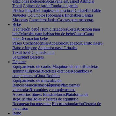
estaciones metereológicas
Paneles
Cesped Artificial
Textil
Cojines de jardín
Fundas de jardín
Piscina
Plegable
Limpieza de piscinas
Ducha
Hinchable
Juguetes
Columpios
Toboganes
Hinchables
Casitas
Mascotas
Comederos
Jaulas
Casetas para mascotas
Bebé
Habitación bebé
Humidificadores
Cestas
Colchón para
bebé
Muebles para habitación de bebé
Cunas
Cama
bebé
Decoración bebé
Paseo
Coche
Mochilas
Accesorios
Capazos
Carrito ligero
Baño e higiene
Aspirador nasal
Orinales
Textil bebé
Cojines
Funda
Seguridad
Barreras
Deporte
Equipamiento de cardio
Máquinas de remo
Bicicletas
spinning
Elípticas
Bicicletas estáticas
Recambios y
complementos
Cintas
Rodillos
Equipamiento de musculación
Bancos
Mancuernas
Máquinas
Plataformas
vibratorias
Recambios y complementos
Accesorios fitness
Bandas
Barras
Plataforma de
step
Cuerdas
Bolas y esferas de equilibrio
Recuperación muscular
Electroestimulación
Terapia de
percusión
Baño