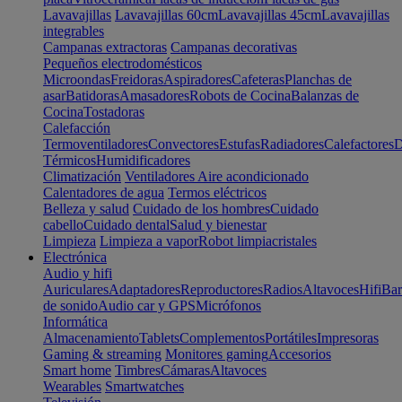
Lavavajillas
Lavavajillas 60cm
Lavavajillas 45cm
Lavavajillas
integrables
Campanas extractoras
Campanas decorativas
Pequeños electrodomésticos
Microondas
Freidoras
Aspiradores
Cafeteras
Planchas de
asar
Batidoras
Amasadores
Robots de Cocina
Balanzas de
Cocina
Tostadoras
Calefacción
Termoventiladores
Convectores
Estufas
Radiadores
Calefactores
D
Térmicos
Humidificadores
Climatización
Ventiladores
Aire acondicionado
Calentadores de agua
Termos eléctricos
Belleza y salud
Cuidado de los hombres
Cuidado
cabello
Cuidado dental
Salud y bienestar
Limpieza
Limpieza a vapor
Robot limpiacristales
Electrónica
Audio y hifi
Auriculares
Adaptadores
Reproductores
Radios
Altavoces
Hifi
Bar
de sonido
Audio car y GPS
Micrófonos
Informática
Almacenamiento
Tablets
Complementos
Portátiles
Impresoras
Gaming & streaming
Monitores gaming
Accesorios
Smart home
Timbres
Cámaras
Altavoces
Wearables
Smartwatches