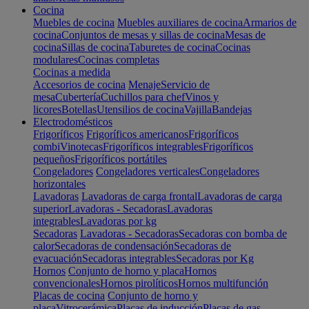
Cocina
Muebles de cocina
Muebles auxiliares de cocina
Armarios de
cocina
Conjuntos de mesas y sillas de cocina
Mesas de
cocina
Sillas de cocina
Taburetes de cocina
Cocinas
modulares
Cocinas completas
Cocinas a medida
Accesorios de cocina
Menaje
Servicio de
mesa
Cubertería
Cuchillos para chef
Vinos y
licores
Botellas
Utensilios de cocina
Vajilla
Bandejas
Electrodomésticos
Frigoríficos
Frigoríficos americanos
Frigoríficos
combi
Vinotecas
Frigoríficos integrables
Frigoríficos
pequeños
Frigoríficos portátiles
Congeladores
Congeladores verticales
Congeladores
horizontales
Lavadoras
Lavadoras de carga frontal
Lavadoras de carga
superior
Lavadoras - Secadoras
Lavadoras
integrables
Lavadoras por kg
Secadoras
Lavadoras - Secadoras
Secadoras con bomba de
calor
Secadoras de condensación
Secadoras de
evacuación
Secadoras integrables
Secadoras por Kg
Hornos
Conjunto de horno y placa
Hornos
convencionales
Hornos pirolíticos
Hornos multifunción
Placas de cocina
Conjunto de horno y
placa
Vitrocerámica
Placas de inducción
Placas de gas