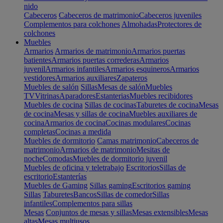
nido
Cabeceros
Cabeceros de matrimonio
Cabeceros juveniles
Complementos para colchones
Almohadas
Protectores de
colchones
Muebles
Armarios
Armarios de matrimonio
Armarios puertas
batientes
Armarios puertas correderas
Armarios
juvenil
Armarios infantiles
Armarios esquineros
Armarios
vestidores
Armarios auxiliares
Zapateros
Muebles de salón
Sillas
Mesas de salón
Muebles
TV
Vitrinas
Aparadores
Estanterias
Muebles recibidores
Muebles de cocina
Sillas de cocinas
Taburetes de cocina
Mesas
de cocina
Mesas y sillas de cocina
Muebles auxiliares de
cocina
Armarios de cocina
Cocinas modulares
Cocinas
completas
Cocinas a medida
Muebles de dormitorio
Camas matrimonio
Cabeceros de
matrimonio
Armarios de matrimonio
Mesitas de
noche
Comodas
Muebles de dormitorio juvenil
Muebles de oficina y teletrabajo
Escritorios
Sillas de
escritorio
Estanterías
Muebles de Gaming
Sillas gaming
Escritorios gaming
Sillas
Taburetes
Bancos
Sillas de comedor
Sillas
infantiles
Complementos para sillas
Mesas
Conjuntos de mesas y sillas
Mesas extensibles
Mesas
altas
Mesas multiusos