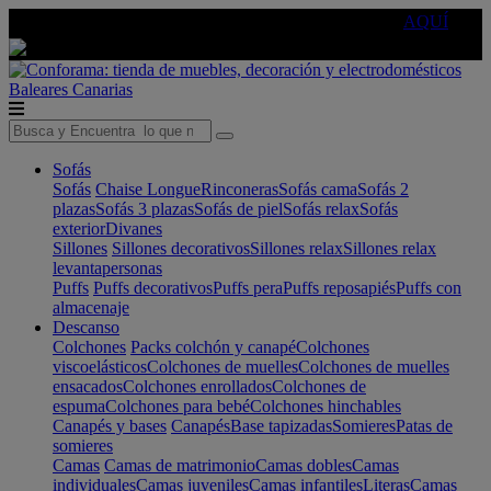
🔵Cambia tu electro con
-10% EXTRA
de descuento ☑️
AQUÍ
Baleares
Canarias
Sofás
Sofás
Chaise Longue
Rinconeras
Sofás cama
Sofás 2
plazas
Sofás 3 plazas
Sofás de piel
Sofás relax
Sofás
exterior
Divanes
Sillones
Sillones decorativos
Sillones relax
Sillones relax
levantapersonas
Puffs
Puffs decorativos
Puffs pera
Puffs reposapiés
Puffs con
almacenaje
Descanso
Colchones
Packs colchón y canapé
Colchones
viscoelásticos
Colchones de muelles
Colchones de muelles
ensacados
Colchones enrollados
Colchones de
espuma
Colchones para bebé
Colchones hinchables
Canapés y bases
Canapés
Base tapizadas
Somieres
Patas de
somieres
Camas
Camas de matrimonio
Camas dobles
Camas
individuales
Camas juveniles
Camas infantiles
Literas
Camas