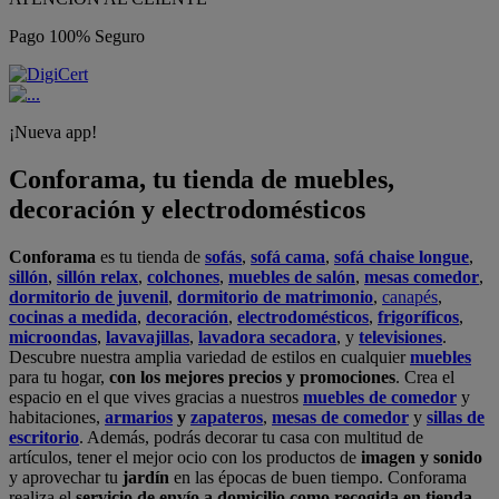
Pago 100% Seguro
¡Nueva app!
Conforama, tu tienda de muebles,
decoración y electrodomésticos
Conforama
es tu tienda de
sofás
,
sofá cama
,
sofá chaise longue
,
sillón
,
sillón relax
,
colchones
,
muebles de salón
,
mesas comedor
,
dormitorio de juvenil
,
dormitorio de matrimonio
,
canapés
,
cocinas a medida
,
decoración
,
electrodomésticos
,
frigoríficos
,
microondas
,
lavavajillas
,
lavadora secadora
, y
televisiones
.
Descubre nuestra amplia variedad de estilos en cualquier
muebles
para tu hogar,
con los mejores precios y promociones
. Crea el
espacio en el que vives gracias a nuestros
muebles de comedor
y
habitaciones,
armarios
y
zapateros
,
mesas de comedor
y
sillas de
escritorio
. Además, podrás decorar tu casa con multitud de
artículos, tener el mejor ocio con los productos de
imagen y sonido
y aprovechar tu
jardín
en las épocas de buen tiempo. Conforama
realiza el
servicio de envío a domicilio como recogida en tienda.