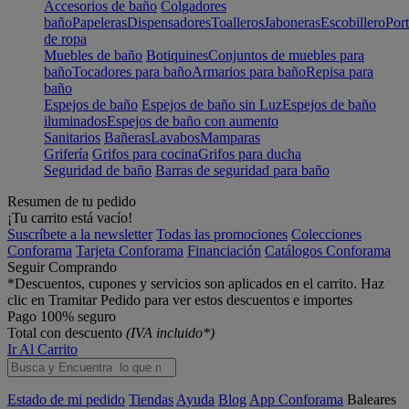
Accesorios de baño
Colgadores
baño
Papeleras
Dispensadores
Toalleros
Jaboneras
Escobillero
Port
de ropa
Muebles de baño
Botiquines
Conjuntos de muebles para
baño
Tocadores para baño
Armarios para baño
Repisa para
baño
Espejos de baño
Espejos de baño sin Luz
Espejos de baño
iluminados
Espejos de baño con aumento
Sanitarios
Bañeras
Lavabos
Mamparas
Grifería
Grifos para cocina
Grifos para ducha
Seguridad de baño
Barras de seguridad para baño
Resumen de tu pedido
¡Tu carrito está vacío!
Suscríbete a la newsletter
Todas las promociones
Colecciones
Conforama
Tarjeta Conforama
Financiación
Catálogos Conforama
Seguir Comprando
*Descuentos, cupones y servicios son aplicados en el carrito. Haz
clic en Tramitar Pedido para ver estos descuentos e importes
Pago 100% seguro
Total con descuento
(IVA incluido*)
Ir Al Carrito
Estado de mi pedido
Tiendas
Ayuda
Blog
App Conforama
Baleares