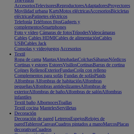
Televisión
Accesorios
Televisores
Reproductores
Adaptadores
Proyectores
Movilidad urbana
Karts
Motos eléctricas
Accesorios
Bicicletas
eléctricas
Patinetes eléctricos
Telefonía
Teléfonos fijos
Gadgets y
complementos
Smartphones
Foto y vídeo
Cámaras de fotos
Trípodes
Videocámaras
Cables
Cables HDMI
Cables de alimentación
Cables
USB
Cables Jack
Consolas y videojuegos
Accesorios
Textil
Ropa de cama
Mantas
Almohadas
Colchas
Sábanas
Nórdicos
Cortinas y estores
Estores
Visillos
Cortinas
Barras de cortina
Cojines
Relleno
Exterior
Fundas
Cojín con relleno
Complementos para sofás
Fundas de sofás
Plaids
Alfombras
Alfombras de habitación
Alfombras
pequeñas
Alfombras antideslizantes
Alfombras de
exterior
Alfombras de baño
Alfombras de salón
Alfombras
infantiles
Textil baño
Albornoces
Toallas
Textil cocina
Manteles
Servilletas
Decoración
Decoración de pared
Letreros
Espejos
Relojes de
pared
Tableros
Canvas
Cuadros pintados a mano
Marcos
Placas
decorativas
Cuadros