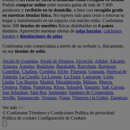
Podrás
comprar online
entre nuestra gama de más de 7.000
productos y
recibirlo en tu domicilio
, o bien con
recogida gratis
en nuestras tiendas física.
No esperes más para crear o renovar tu
hogar y transformarlo en un espacio con mucho estilo. Conforama
tiene 300
tiendas de muebles
físicas distribuidas en
6 países
distintos. Aproveche nuestras ofertas de
sofas baratos
,
colchones
baratos
y
liquidaciones de sofas
.
Conforama solo comercializa a través de su website o, físicamente,
en sus
tiendas de sofás
.
Alcalá de Guadaíra
,
Alcalá de Henares
,
Alcorcón
,
Alfafar
,
Alicante
,
Arinaga
,
Asturias
,
Badalona
,
Barakaldo
,
Barcelona
,
Burjassot
,
Castellón
,
Chafiras
,
Cordoba
,
Elche
,
Finestrat
,
Granada
,
Huércal de
Almería
,
La Coruña
,
La Laguna
,
La Zenia
,
Lanzarote
,
León
,
Lleida
,
Los Barrios
,
Madrid
,
Majadahonda
,
Málaga
,
Murcia
,
Orotava
,
Palma
,
Pamplona
,
Rivas
,
Sabadell
,
Sagunto
,
Salt, Girona
,
San Sebastian
,
Sant Boi
,
Santander
,
Santiago de Compostela
,
Sevilla
,
Tamaraceite
,
Terrassa
,
Viana
,
Vilanova i la Geltrú
,
Zaragoza
Ver más >>
© Conforama
Términos y Condiciones
Política de privacidad
Política de cookies
Configuración de Cookies