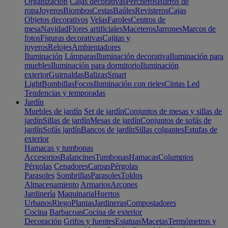
Organización
Cajas decorativas
Percheros
Burros de
ropa
Joyeros
Biombos
Cestas
Baúles
Revisteros
Cajas
Objetos decorativos
Velas
Faroles
Centros de
mesa
Navidad
Flores artificiales
Maceteros
Jarrones
Marcos de
fotos
Figuras decorativas
Cajitas y
joyeros
Relojes
Ambientadores
Iluminación
Lámparas
Iluminación decorativa
Iluminación para
muebles
Iluminación para dormitorio
Iluminación
exterior
Guirnaldas
Balizas
Smart
Light
Bombillas
Focos
Iluminación con rieles
Cintas Led
Tendencias y temporadas
Jardín
Muebles de jardín
Set de jardín
Conjuntos de mesas y sillas de
jardín
Sillas de jardín
Mesas de jardín
Conjuntos de sofás de
jardín
Sofás jardín
Bancos de jardín
Sillas colgantes
Estufas de
exterior
Hamacas y tumbonas
Accesorios
Balancines
Tumbonas
Hamacas
Columpios
Pérgolas
Cenadores
Carpas
Pérgolas
Parasoles
Sombrillas
Parasoles
Toldos
Almacenamiento
Armarios
Arcones
Jardinería
Maquinaria
Huertos
Urbanos
Riego
Plantas
Jardineras
Compostadores
Cocina
Barbacoas
Cocina de exterior
Decoración
Grifos y fuentes
Estatuas
Macetas
Termómetros y