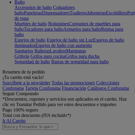
Baño
Accesorios de baño
Colgadores
baño
Papeleras
Dispensadores
Toalleros
Jaboneras
Escobillero
Port
de ropa
Muebles de baño
Botiquines
Conjuntos de muebles para
baño
Tocadores para baño
Armarios para baño
Repisa para
baño
Espejos de baño
Espejos de baño sin Luz
Espejos de baño
iluminados
Espejos de baño con aumento
Sanitarios
Bañeras
Lavabos
Mamparas
Grifería
Grifos para cocina
Grifos para ducha
Seguridad de baño
Barras de seguridad para baño
Resumen de tu pedido
¡Tu carrito está vacío!
Suscríbete a la newsletter
Todas las promociones
Colecciones
Conforama
Tarjeta Conforama
Financiación
Catálogos Conforama
Seguir Comprando
*Descuentos, cupones y servicios son aplicados en el carrito. Haz
clic en Tramitar Pedido para ver estos descuentos e importes
Pago 100% seguro
Total con descuento
(IVA incluido*)
Ir Al Carrito