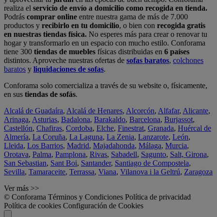
realiza el
servicio de envío a domicilio como recogida en tienda.
Podrás
comprar online
entre nuestra gama de más de 7.000
productos y
recibirlo en tu domicilio
, o bien con
recogida gratis
en nuestras tiendas física.
No esperes más para crear o renovar tu
hogar y transformarlo en un espacio con mucho estilo. Conforama
tiene 300
tiendas de muebles
físicas distribuidas en
6 países
distintos. Aproveche nuestras ofertas de
sofas baratos
,
colchones
baratos
y
liquidaciones de sofas
.
Conforama solo comercializa a través de su website o, físicamente,
en sus
tiendas de sofás
.
Alcalá de Guadaíra
,
Alcalá de Henares
,
Alcorcón
,
Alfafar
,
Alicante
,
Arinaga
,
Asturias
,
Badalona
,
Barakaldo
,
Barcelona
,
Burjassot
,
Castellón
,
Chafiras
,
Cordoba
,
Elche
,
Finestrat
,
Granada
,
Huércal de
Almería
,
La Coruña
,
La Laguna
,
La Zenia
,
Lanzarote
,
León
,
Lleida
,
Los Barrios
,
Madrid
,
Majadahonda
,
Málaga
,
Murcia
,
Orotava
,
Palma
,
Pamplona
,
Rivas
,
Sabadell
,
Sagunto
,
Salt, Girona
,
San Sebastian
,
Sant Boi
,
Santander
,
Santiago de Compostela
,
Sevilla
,
Tamaraceite
,
Terrassa
,
Viana
,
Vilanova i la Geltrú
,
Zaragoza
Ver más >>
© Conforama
Términos y Condiciones
Política de privacidad
Política de cookies
Configuración de Cookies