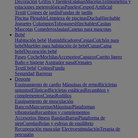
Decoración
Grifos y fuentes
Estatuas
Macetas
Termómetros y
estaciones metereológicas
Paneles
Cesped Artificial
Textil
Cojines de jardín
Fundas de jardín
Piscina
Plegable
Limpieza de piscinas
Ducha
Hinchable
Juguetes
Columpios
Toboganes
Hinchables
Casitas
Mascotas
Comederos
Jaulas
Casetas para mascotas
Bebé
Habitación bebé
Humidificadores
Cestas
Colchón para
bebé
Muebles para habitación de bebé
Cunas
Cama
bebé
Decoración bebé
Paseo
Coche
Mochilas
Accesorios
Capazos
Carrito ligero
Baño e higiene
Aspirador nasal
Orinales
Textil bebé
Cojines
Funda
Seguridad
Barreras
Deporte
Equipamiento de cardio
Máquinas de remo
Bicicletas
spinning
Elípticas
Bicicletas estáticas
Recambios y
complementos
Cintas
Rodillos
Equipamiento de musculación
Bancos
Mancuernas
Máquinas
Plataformas
vibratorias
Recambios y complementos
Accesorios fitness
Bandas
Barras
Plataforma de
step
Cuerdas
Bolas y esferas de equilibrio
Recuperación muscular
Electroestimulación
Terapia de
percusión