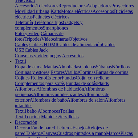
Televisión
Accesorios
Televisores
Reproductores
Adaptadores
Proyectores
Movilidad urbana
Karts
Motos eléctricas
Accesorios
Bicicletas
eléctricas
Patinetes eléctricos
Telefonía
Teléfonos fijos
Gadgets y
complementos
Smartphones
Foto y vídeo
Cámaras de
fotos
Trípodes
Videocámaras
Objetivos
Cables
Cables HDMI
Cables de alimentación
Cables
USB
Cables Jack
Consolas y videojuegos
Accesorios
Textil
Ropa de cama
Mantas
Almohadas
Colchas
Sábanas
Nórdicos
Cortinas y estores
Estores
Visillos
Cortinas
Barras de cortina
Cojines
Relleno
Exterior
Fundas
Cojín con relleno
Complementos para sofás
Fundas de sofás
Plaids
Alfombras
Alfombras de habitación
Alfombras
pequeñas
Alfombras antideslizantes
Alfombras de
exterior
Alfombras de baño
Alfombras de salón
Alfombras
infantiles
Textil baño
Albornoces
Toallas
Textil cocina
Manteles
Servilletas
Decoración
Decoración de pared
Letreros
Espejos
Relojes de
pared
Tableros
Canvas
Cuadros pintados a mano
Marcos
Placas