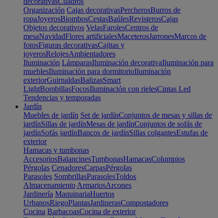
decorativas
Cuadros
Organización
Cajas decorativas
Percheros
Burros de
ropa
Joyeros
Biombos
Cestas
Baúles
Revisteros
Cajas
Objetos decorativos
Velas
Faroles
Centros de
mesa
Navidad
Flores artificiales
Maceteros
Jarrones
Marcos de
fotos
Figuras decorativas
Cajitas y
joyeros
Relojes
Ambientadores
Iluminación
Lámparas
Iluminación decorativa
Iluminación para
muebles
Iluminación para dormitorio
Iluminación
exterior
Guirnaldas
Balizas
Smart
Light
Bombillas
Focos
Iluminación con rieles
Cintas Led
Tendencias y temporadas
Jardín
Muebles de jardín
Set de jardín
Conjuntos de mesas y sillas de
jardín
Sillas de jardín
Mesas de jardín
Conjuntos de sofás de
jardín
Sofás jardín
Bancos de jardín
Sillas colgantes
Estufas de
exterior
Hamacas y tumbonas
Accesorios
Balancines
Tumbonas
Hamacas
Columpios
Pérgolas
Cenadores
Carpas
Pérgolas
Parasoles
Sombrillas
Parasoles
Toldos
Almacenamiento
Armarios
Arcones
Jardinería
Maquinaria
Huertos
Urbanos
Riego
Plantas
Jardineras
Compostadores
Cocina
Barbacoas
Cocina de exterior