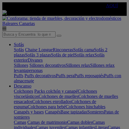
🔵Cambia tu electro con
-10% EXTRA
de descuento ☑️
AQUÍ
Baleares
Canarias
Sofás
Sofás
Chaise Longue
Rinconeras
Sofás cama
Sofás 2
plazas
Sofás 3 plazas
Sofás de piel
Sofás relax
Sofás
exterior
Divanes
Sillones
Sillones decorativos
Sillones relax
Sillones relax
levantapersonas
Puffs
Puffs decorativos
Puffs pera
Puffs reposapiés
Puffs con
almacenaje
Descanso
Colchones
Packs colchón y canapé
Colchones
viscoelásticos
Colchones de muelles
Colchones de muelles
ensacados
Colchones enrollados
Colchones de
espuma
Colchones para bebé
Colchones hinchables
Canapés y bases
Canapés
Base tapizadas
Somieres
Patas de
somieres
Camas
Camas de matrimonio
Camas dobles
Camas
individuales
Camas juveniles
Camas infantiles
Literas
Camas