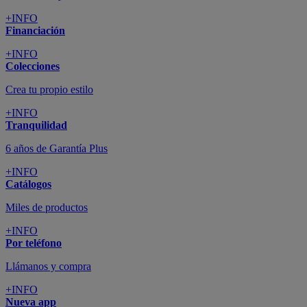
+INFO
Financiación
+INFO
Colecciones
Crea tu propio estilo
+INFO
Tranquilidad
6 años de Garantía Plus
+INFO
Catálogos
Miles de productos
+INFO
Por teléfono
Llámanos y compra
+INFO
Nueva app