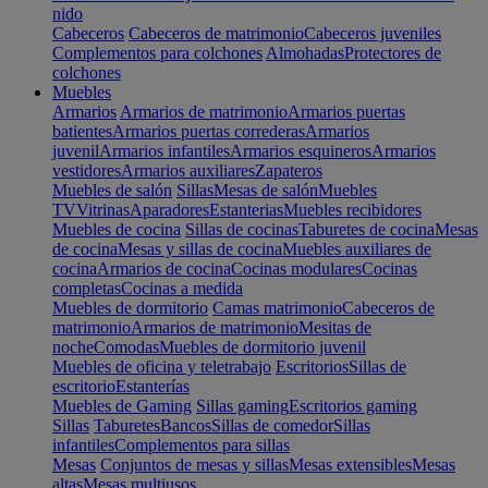
nido
Cabeceros
Cabeceros de matrimonio
Cabeceros juveniles
Complementos para colchones
Almohadas
Protectores de
colchones
Muebles
Armarios
Armarios de matrimonio
Armarios puertas
batientes
Armarios puertas correderas
Armarios
juvenil
Armarios infantiles
Armarios esquineros
Armarios
vestidores
Armarios auxiliares
Zapateros
Muebles de salón
Sillas
Mesas de salón
Muebles
TV
Vitrinas
Aparadores
Estanterias
Muebles recibidores
Muebles de cocina
Sillas de cocinas
Taburetes de cocina
Mesas
de cocina
Mesas y sillas de cocina
Muebles auxiliares de
cocina
Armarios de cocina
Cocinas modulares
Cocinas
completas
Cocinas a medida
Muebles de dormitorio
Camas matrimonio
Cabeceros de
matrimonio
Armarios de matrimonio
Mesitas de
noche
Comodas
Muebles de dormitorio juvenil
Muebles de oficina y teletrabajo
Escritorios
Sillas de
escritorio
Estanterías
Muebles de Gaming
Sillas gaming
Escritorios gaming
Sillas
Taburetes
Bancos
Sillas de comedor
Sillas
infantiles
Complementos para sillas
Mesas
Conjuntos de mesas y sillas
Mesas extensibles
Mesas
altas
Mesas multiusos