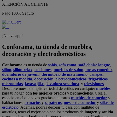
ATENCIÓN AL CLIENTE
Pago 100% Seguro
¡Nueva app!
Conforama, tu tienda de muebles,
decoración y electrodomésticos
Conforama
es tu tienda de
sofás
,
sofá cama
,
sofá chaise longue
,
sillón
,
sillón relax
,
colchones
,
muebles de salón
,
mesas comedor
,
dormitorio de juvenil
,
dormitorio de matrimonio
,
canapés
,
cocinas a medida
,
decoración
,
electrodomésticos
,
frigoríficos
,
microondas
,
lavavajillas
,
lavadora secadora
, y
televisiones
.
Descubre nuestra amplia variedad de estilos en cualquier
muebles
para tu hogar,
con los mejores precios y promociones
. Crea el
espacio en el que vives gracias a nuestros
muebles de comedor
y
habitaciones,
armarios
y
zapateros
,
mesas de comedor
y
sillas de
escritorio
. Además, podrás decorar tu casa con multitud de
artículos, tener el mejor ocio con los productos de
imagen y sonido
y aprovechar tu
jardín
en las épocas de buen tiempo. Conforama