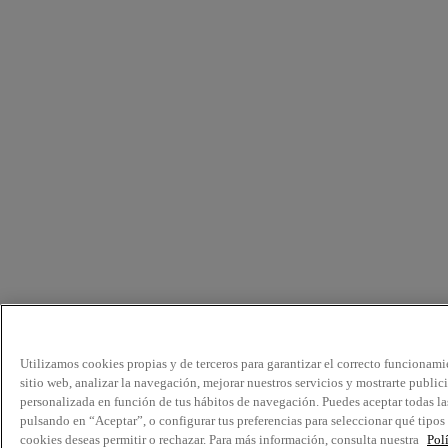
Utilizamos cookies propias y de terceros para garantizar el correcto funcionami
sitio web, analizar la navegación, mejorar nuestros servicios y mostrarte public
personalizada en función de tus hábitos de navegación. Puedes aceptar todas la
pulsando en “Aceptar”, o configurar tus preferencias para seleccionar qué tipos
cookies deseas permitir o rechazar. Para más información, consulta nuestra
Pol