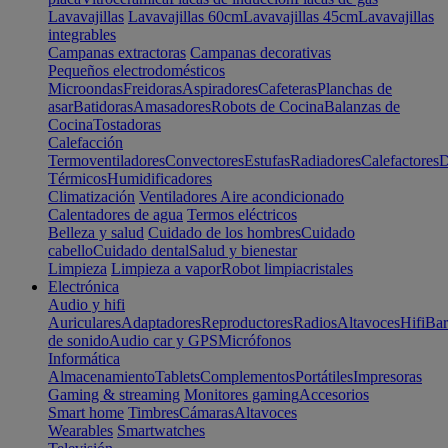
Lavavajillas
Lavavajillas 60cm
Lavavajillas 45cm
Lavavajillas
integrables
Campanas extractoras
Campanas decorativas
Pequeños electrodomésticos
Microondas
Freidoras
Aspiradores
Cafeteras
Planchas de
asar
Batidoras
Amasadores
Robots de Cocina
Balanzas de
Cocina
Tostadoras
Calefacción
Termoventiladores
Convectores
Estufas
Radiadores
Calefactores
D
Térmicos
Humidificadores
Climatización
Ventiladores
Aire acondicionado
Calentadores de agua
Termos eléctricos
Belleza y salud
Cuidado de los hombres
Cuidado
cabello
Cuidado dental
Salud y bienestar
Limpieza
Limpieza a vapor
Robot limpiacristales
Electrónica
Audio y hifi
Auriculares
Adaptadores
Reproductores
Radios
Altavoces
Hifi
Bar
de sonido
Audio car y GPS
Micrófonos
Informática
Almacenamiento
Tablets
Complementos
Portátiles
Impresoras
Gaming & streaming
Monitores gaming
Accesorios
Smart home
Timbres
Cámaras
Altavoces
Wearables
Smartwatches