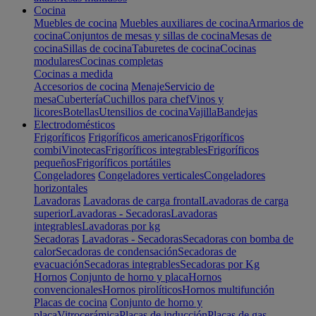
Cocina
Muebles de cocina
Muebles auxiliares de cocina
Armarios de
cocina
Conjuntos de mesas y sillas de cocina
Mesas de
cocina
Sillas de cocina
Taburetes de cocina
Cocinas
modulares
Cocinas completas
Cocinas a medida
Accesorios de cocina
Menaje
Servicio de
mesa
Cubertería
Cuchillos para chef
Vinos y
licores
Botellas
Utensilios de cocina
Vajilla
Bandejas
Electrodomésticos
Frigoríficos
Frigoríficos americanos
Frigoríficos
combi
Vinotecas
Frigoríficos integrables
Frigoríficos
pequeños
Frigoríficos portátiles
Congeladores
Congeladores verticales
Congeladores
horizontales
Lavadoras
Lavadoras de carga frontal
Lavadoras de carga
superior
Lavadoras - Secadoras
Lavadoras
integrables
Lavadoras por kg
Secadoras
Lavadoras - Secadoras
Secadoras con bomba de
calor
Secadoras de condensación
Secadoras de
evacuación
Secadoras integrables
Secadoras por Kg
Hornos
Conjunto de horno y placa
Hornos
convencionales
Hornos pirolíticos
Hornos multifunción
Placas de cocina
Conjunto de horno y
placa
Vitrocerámica
Placas de inducción
Placas de gas