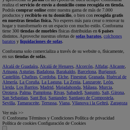
realiza el
servicio de envío a domicilio como recogida en tienda.
Podrás
comprar online
entre nuestra gama de más de 7.000
productos y
recibirlo en tu domicilio
, o bien con
recogida gratis
en nuestras tiendas física.
No esperes más para crear o renovar tu
hogar y transformarlo en un espacio con mucho estilo. Conforama
tiene 300
tiendas de muebles
físicas distribuidas en
6 países
distintos. Aproveche nuestras ofertas de
sofas baratos
,
colchones
baratos
y
liquidaciones de sofas
.
Conforama solo comercializa a través de su website o, físicamente,
en sus
tiendas de sofás
.
Alcalá de Guadaíra
,
Alcalá de Henares
,
Alcorcón
,
Alfafar
,
Alicante
,
Arinaga
,
Asturias
,
Badalona
,
Barakaldo
,
Barcelona
,
Burjassot
,
Castellón
,
Chafiras
,
Cordoba
,
Elche
,
Finestrat
,
Granada
,
Huércal de
Almería
,
La Coruña
,
La Laguna
,
La Zenia
,
Lanzarote
,
León
,
Lleida
,
Los Barrios
,
Madrid
,
Majadahonda
,
Málaga
,
Murcia
,
Orotava
,
Palma
,
Pamplona
,
Rivas
,
Sabadell
,
Sagunto
,
Salt, Girona
,
San Sebastian
,
Sant Boi
,
Santander
,
Santiago de Compostela
,
Sevilla
,
Tamaraceite
,
Terrassa
,
Viana
,
Vilanova i la Geltrú
,
Zaragoza
Ver más >>
© Conforama
Términos y Condiciones
Política de privacidad
Política de cookies
Configuración de Cookies