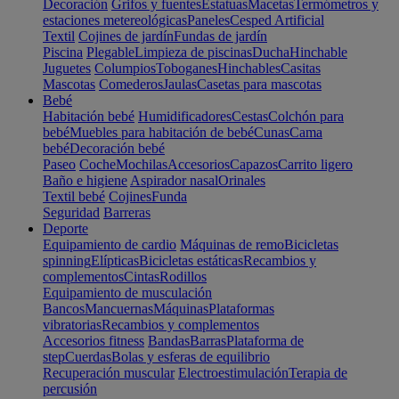
Decoración
Grifos y fuentes
Estatuas
Macetas
Termómetros y
estaciones metereológicas
Paneles
Cesped Artificial
Textil
Cojines de jardín
Fundas de jardín
Piscina
Plegable
Limpieza de piscinas
Ducha
Hinchable
Juguetes
Columpios
Toboganes
Hinchables
Casitas
Mascotas
Comederos
Jaulas
Casetas para mascotas
Bebé
Habitación bebé
Humidificadores
Cestas
Colchón para
bebé
Muebles para habitación de bebé
Cunas
Cama
bebé
Decoración bebé
Paseo
Coche
Mochilas
Accesorios
Capazos
Carrito ligero
Baño e higiene
Aspirador nasal
Orinales
Textil bebé
Cojines
Funda
Seguridad
Barreras
Deporte
Equipamiento de cardio
Máquinas de remo
Bicicletas
spinning
Elípticas
Bicicletas estáticas
Recambios y
complementos
Cintas
Rodillos
Equipamiento de musculación
Bancos
Mancuernas
Máquinas
Plataformas
vibratorias
Recambios y complementos
Accesorios fitness
Bandas
Barras
Plataforma de
step
Cuerdas
Bolas y esferas de equilibrio
Recuperación muscular
Electroestimulación
Terapia de
percusión