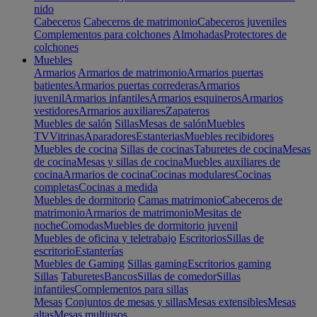
nido
Cabeceros
Cabeceros de matrimonio
Cabeceros juveniles
Complementos para colchones
Almohadas
Protectores de
colchones
Muebles
Armarios
Armarios de matrimonio
Armarios puertas
batientes
Armarios puertas correderas
Armarios
juvenil
Armarios infantiles
Armarios esquineros
Armarios
vestidores
Armarios auxiliares
Zapateros
Muebles de salón
Sillas
Mesas de salón
Muebles
TV
Vitrinas
Aparadores
Estanterias
Muebles recibidores
Muebles de cocina
Sillas de cocinas
Taburetes de cocina
Mesas
de cocina
Mesas y sillas de cocina
Muebles auxiliares de
cocina
Armarios de cocina
Cocinas modulares
Cocinas
completas
Cocinas a medida
Muebles de dormitorio
Camas matrimonio
Cabeceros de
matrimonio
Armarios de matrimonio
Mesitas de
noche
Comodas
Muebles de dormitorio juvenil
Muebles de oficina y teletrabajo
Escritorios
Sillas de
escritorio
Estanterías
Muebles de Gaming
Sillas gaming
Escritorios gaming
Sillas
Taburetes
Bancos
Sillas de comedor
Sillas
infantiles
Complementos para sillas
Mesas
Conjuntos de mesas y sillas
Mesas extensibles
Mesas
altas
Mesas multiusos