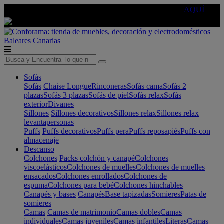
🔵Cambia tu electro con
-10% EXTRA
de descuento ☑️
AQUÍ
Baleares
Canarias
Sofás
Sofás
Chaise Longue
Rinconeras
Sofás cama
Sofás 2
plazas
Sofás 3 plazas
Sofás de piel
Sofás relax
Sofás
exterior
Divanes
Sillones
Sillones decorativos
Sillones relax
Sillones relax
levantapersonas
Puffs
Puffs decorativos
Puffs pera
Puffs reposapiés
Puffs con
almacenaje
Descanso
Colchones
Packs colchón y canapé
Colchones
viscoelásticos
Colchones de muelles
Colchones de muelles
ensacados
Colchones enrollados
Colchones de
espuma
Colchones para bebé
Colchones hinchables
Canapés y bases
Canapés
Base tapizadas
Somieres
Patas de
somieres
Camas
Camas de matrimonio
Camas dobles
Camas
individuales
Camas juveniles
Camas infantiles
Literas
Camas