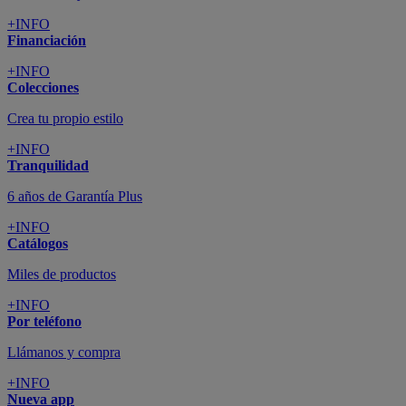
+INFO
Financiación
+INFO
Colecciones
Crea tu propio estilo
+INFO
Tranquilidad
6 años de Garantía Plus
+INFO
Catálogos
Miles de productos
+INFO
Por teléfono
Llámanos y compra
+INFO
Nueva app