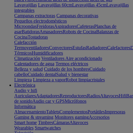
Lavavajillas
Lavavajillas 60cm
Lavavajillas 45cm
Lavavajillas
integrables
Campanas extractoras
Campanas decorativas
Pequeños electrodomésticos
Microondas
Freidoras
Aspiradores
Cafeteras
Planchas de
asar
Batidoras
Amasadores
Robots de Cocina
Balanzas de
Cocina
Tostadoras
Calefacción
Termoventiladores
Convectores
Estufas
Radiadores
Calefactores
D
Térmicos
Humidificadores
Climatización
Ventiladores
Aire acondicionado
Calentadores de agua
Termos eléctricos
Belleza y salud
Cuidado de los hombres
Cuidado
cabello
Cuidado dental
Salud y bienestar
Limpieza
Limpieza a vapor
Robot limpiacristales
Electrónica
Audio y hifi
Auriculares
Adaptadores
Reproductores
Radios
Altavoces
Hifi
Bar
de sonido
Audio car y GPS
Micrófonos
Informática
Almacenamiento
Tablets
Complementos
Portátiles
Impresoras
Gaming & streaming
Monitores gaming
Accesorios
Smart home
Timbres
Cámaras
Altavoces
Wearables
Smartwatches