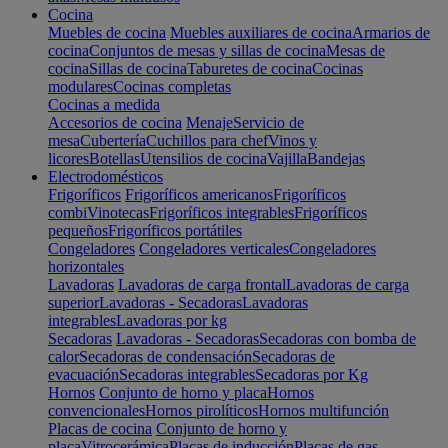
Cocina
Muebles de cocina
Muebles auxiliares de cocina
Armarios de
cocina
Conjuntos de mesas y sillas de cocina
Mesas de
cocina
Sillas de cocina
Taburetes de cocina
Cocinas
modulares
Cocinas completas
Cocinas a medida
Accesorios de cocina
Menaje
Servicio de
mesa
Cubertería
Cuchillos para chef
Vinos y
licores
Botellas
Utensilios de cocina
Vajilla
Bandejas
Electrodomésticos
Frigoríficos
Frigoríficos americanos
Frigoríficos
combi
Vinotecas
Frigoríficos integrables
Frigoríficos
pequeños
Frigoríficos portátiles
Congeladores
Congeladores verticales
Congeladores
horizontales
Lavadoras
Lavadoras de carga frontal
Lavadoras de carga
superior
Lavadoras - Secadoras
Lavadoras
integrables
Lavadoras por kg
Secadoras
Lavadoras - Secadoras
Secadoras con bomba de
calor
Secadoras de condensación
Secadoras de
evacuación
Secadoras integrables
Secadoras por Kg
Hornos
Conjunto de horno y placa
Hornos
convencionales
Hornos pirolíticos
Hornos multifunción
Placas de cocina
Conjunto de horno y
placa
Vitrocerámica
Placas de inducción
Placas de gas