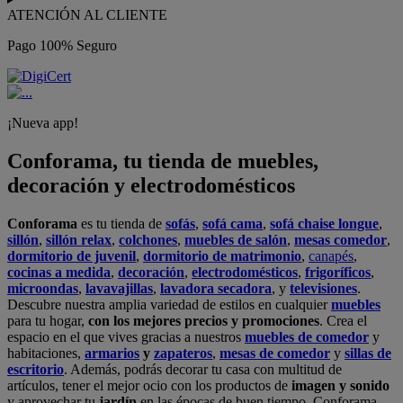
ATENCIÓN AL CLIENTE
Pago 100% Seguro
¡Nueva app!
Conforama, tu tienda de muebles,
decoración y electrodomésticos
Conforama
es tu tienda de
sofás
,
sofá cama
,
sofá chaise longue
,
sillón
,
sillón relax
,
colchones
,
muebles de salón
,
mesas comedor
,
dormitorio de juvenil
,
dormitorio de matrimonio
,
canapés
,
cocinas a medida
,
decoración
,
electrodomésticos
,
frigoríficos
,
microondas
,
lavavajillas
,
lavadora secadora
, y
televisiones
.
Descubre nuestra amplia variedad de estilos en cualquier
muebles
para tu hogar,
con los mejores precios y promociones
. Crea el
espacio en el que vives gracias a nuestros
muebles de comedor
y
habitaciones,
armarios
y
zapateros
,
mesas de comedor
y
sillas de
escritorio
. Además, podrás decorar tu casa con multitud de
artículos, tener el mejor ocio con los productos de
imagen y sonido
y aprovechar tu
jardín
en las épocas de buen tiempo. Conforama