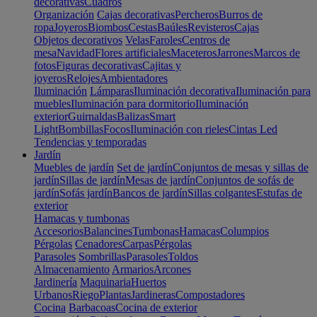
decorativas
Cuadros
Organización
Cajas decorativas
Percheros
Burros de
ropa
Joyeros
Biombos
Cestas
Baúles
Revisteros
Cajas
Objetos decorativos
Velas
Faroles
Centros de
mesa
Navidad
Flores artificiales
Maceteros
Jarrones
Marcos de
fotos
Figuras decorativas
Cajitas y
joyeros
Relojes
Ambientadores
Iluminación
Lámparas
Iluminación decorativa
Iluminación para
muebles
Iluminación para dormitorio
Iluminación
exterior
Guirnaldas
Balizas
Smart
Light
Bombillas
Focos
Iluminación con rieles
Cintas Led
Tendencias y temporadas
Jardín
Muebles de jardín
Set de jardín
Conjuntos de mesas y sillas de
jardín
Sillas de jardín
Mesas de jardín
Conjuntos de sofás de
jardín
Sofás jardín
Bancos de jardín
Sillas colgantes
Estufas de
exterior
Hamacas y tumbonas
Accesorios
Balancines
Tumbonas
Hamacas
Columpios
Pérgolas
Cenadores
Carpas
Pérgolas
Parasoles
Sombrillas
Parasoles
Toldos
Almacenamiento
Armarios
Arcones
Jardinería
Maquinaria
Huertos
Urbanos
Riego
Plantas
Jardineras
Compostadores
Cocina
Barbacoas
Cocina de exterior