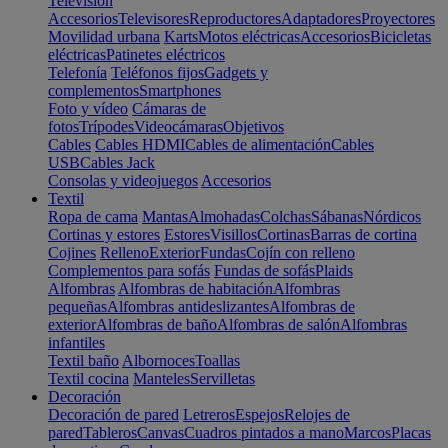
Televisión
Accesorios
Televisores
Reproductores
Adaptadores
Proyectores
Movilidad urbana
Karts
Motos eléctricas
Accesorios
Bicicletas
eléctricas
Patinetes eléctricos
Telefonía
Teléfonos fijos
Gadgets y
complementos
Smartphones
Foto y vídeo
Cámaras de
fotos
Trípodes
Videocámaras
Objetivos
Cables
Cables HDMI
Cables de alimentación
Cables
USB
Cables Jack
Consolas y videojuegos
Accesorios
Textil
Ropa de cama
Mantas
Almohadas
Colchas
Sábanas
Nórdicos
Cortinas y estores
Estores
Visillos
Cortinas
Barras de cortina
Cojines
Relleno
Exterior
Fundas
Cojín con relleno
Complementos para sofás
Fundas de sofás
Plaids
Alfombras
Alfombras de habitación
Alfombras
pequeñas
Alfombras antideslizantes
Alfombras de
exterior
Alfombras de baño
Alfombras de salón
Alfombras
infantiles
Textil baño
Albornoces
Toallas
Textil cocina
Manteles
Servilletas
Decoración
Decoración de pared
Letreros
Espejos
Relojes de
pared
Tableros
Canvas
Cuadros pintados a mano
Marcos
Placas