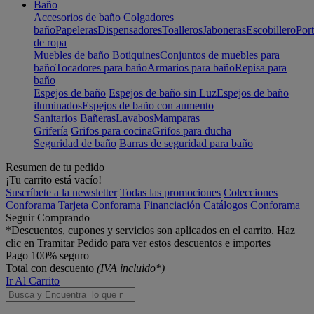
Baño
Accesorios de baño
Colgadores
baño
Papeleras
Dispensadores
Toalleros
Jaboneras
Escobillero
Port
de ropa
Muebles de baño
Botiquines
Conjuntos de muebles para
baño
Tocadores para baño
Armarios para baño
Repisa para
baño
Espejos de baño
Espejos de baño sin Luz
Espejos de baño
iluminados
Espejos de baño con aumento
Sanitarios
Bañeras
Lavabos
Mamparas
Grifería
Grifos para cocina
Grifos para ducha
Seguridad de baño
Barras de seguridad para baño
Resumen de tu pedido
¡Tu carrito está vacío!
Suscríbete a la newsletter
Todas las promociones
Colecciones
Conforama
Tarjeta Conforama
Financiación
Catálogos Conforama
Seguir Comprando
*Descuentos, cupones y servicios son aplicados en el carrito. Haz
clic en Tramitar Pedido para ver estos descuentos e importes
Pago 100% seguro
Total con descuento
(IVA incluido*)
Ir Al Carrito