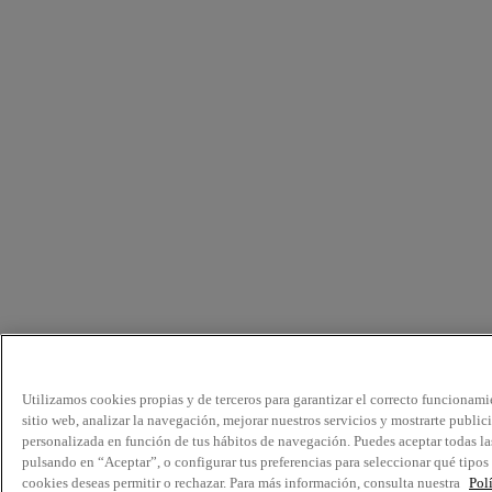
Utilizamos cookies propias y de terceros para garantizar el correcto funcionami
sitio web, analizar la navegación, mejorar nuestros servicios y mostrarte public
personalizada en función de tus hábitos de navegación. Puedes aceptar todas la
pulsando en “Aceptar”, o configurar tus preferencias para seleccionar qué tipos
cookies deseas permitir o rechazar. Para más información, consulta nuestra
Pol