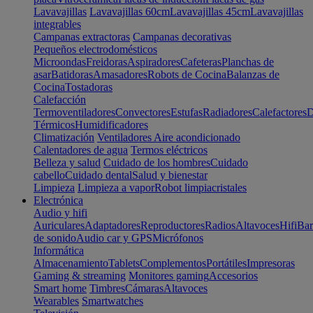
Lavavajillas
Lavavajillas 60cm
Lavavajillas 45cm
Lavavajillas
integrables
Campanas extractoras
Campanas decorativas
Pequeños electrodomésticos
Microondas
Freidoras
Aspiradores
Cafeteras
Planchas de
asar
Batidoras
Amasadores
Robots de Cocina
Balanzas de
Cocina
Tostadoras
Calefacción
Termoventiladores
Convectores
Estufas
Radiadores
Calefactores
D
Térmicos
Humidificadores
Climatización
Ventiladores
Aire acondicionado
Calentadores de agua
Termos eléctricos
Belleza y salud
Cuidado de los hombres
Cuidado
cabello
Cuidado dental
Salud y bienestar
Limpieza
Limpieza a vapor
Robot limpiacristales
Electrónica
Audio y hifi
Auriculares
Adaptadores
Reproductores
Radios
Altavoces
Hifi
Bar
de sonido
Audio car y GPS
Micrófonos
Informática
Almacenamiento
Tablets
Complementos
Portátiles
Impresoras
Gaming & streaming
Monitores gaming
Accesorios
Smart home
Timbres
Cámaras
Altavoces
Wearables
Smartwatches