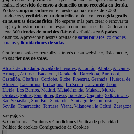
realiza el
servicio de envío a domicilio como recogida en tienda.
Podrás
comprar online
entre nuestra gama de más de 7.000
productos y
recibirlo en tu domicilio
, o bien con
recogida gratis
en nuestras tiendas física.
No esperes más para crear o renovar tu
hogar y transformarlo en un espacio con mucho estilo. Conforama
tiene 300
tiendas de muebles
físicas distribuidas en
6 países
distintos. Aproveche nuestras ofertas de
sofas baratos
,
colchones
baratos
y
liquidaciones de sofas
.
Conforama solo comercializa a través de su website o, físicamente,
en sus
tiendas de sofás
.
Alcalá de Guadaíra
,
Alcalá de Henares
,
Alcorcón
,
Alfafar
,
Alicante
,
Arinaga
,
Asturias
,
Badalona
,
Barakaldo
,
Barcelona
,
Burjassot
,
Castellón
,
Chafiras
,
Cordoba
,
Elche
,
Finestrat
,
Granada
,
Huércal de
Almería
,
La Coruña
,
La Laguna
,
La Zenia
,
Lanzarote
,
León
,
Lleida
,
Los Barrios
,
Madrid
,
Majadahonda
,
Málaga
,
Murcia
,
Orotava
,
Palma
,
Pamplona
,
Rivas
,
Sabadell
,
Sagunto
,
Salt, Girona
,
San Sebastian
,
Sant Boi
,
Santander
,
Santiago de Compostela
,
Sevilla
,
Tamaraceite
,
Terrassa
,
Viana
,
Vilanova i la Geltrú
,
Zaragoza
Ver más >>
© Conforama
Términos y Condiciones
Política de privacidad
Política de cookies
Configuración de Cookies