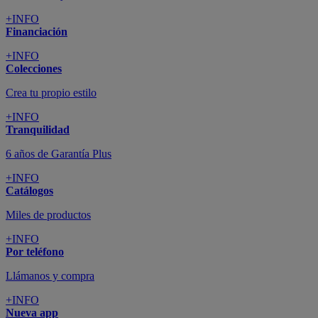
+INFO
Financiación
+INFO
Colecciones
Crea tu propio estilo
+INFO
Tranquilidad
6 años de Garantía Plus
+INFO
Catálogos
Miles de productos
+INFO
Por teléfono
Llámanos y compra
+INFO
Nueva app