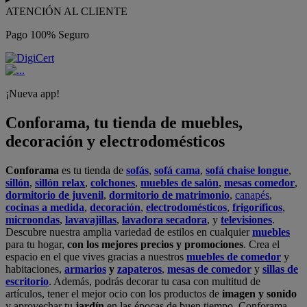
ATENCIÓN AL CLIENTE
Pago 100% Seguro
¡Nueva app!
Conforama, tu tienda de muebles,
decoración y electrodomésticos
Conforama
es tu tienda de
sofás
,
sofá cama
,
sofá chaise longue
,
sillón
,
sillón relax
,
colchones
,
muebles de salón
,
mesas comedor
,
dormitorio de juvenil
,
dormitorio de matrimonio
,
canapés
,
cocinas a medida
,
decoración
,
electrodomésticos
,
frigoríficos
,
microondas
,
lavavajillas
,
lavadora secadora
, y
televisiones
.
Descubre nuestra amplia variedad de estilos en cualquier
muebles
para tu hogar,
con los mejores precios y promociones
. Crea el
espacio en el que vives gracias a nuestros
muebles de comedor
y
habitaciones,
armarios
y
zapateros
,
mesas de comedor
y
sillas de
escritorio
. Además, podrás decorar tu casa con multitud de
artículos, tener el mejor ocio con los productos de
imagen y sonido
y aprovechar tu
jardín
en las épocas de buen tiempo. Conforama