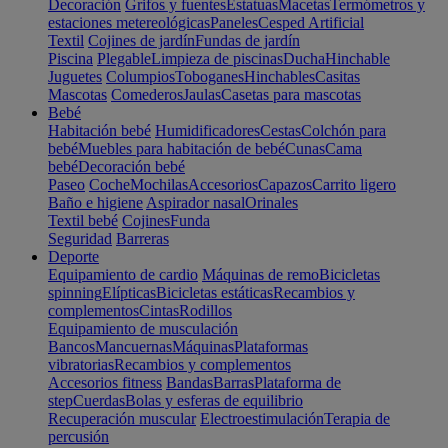
Decoración
Grifos y fuentes
Estatuas
Macetas
Termómetros y
estaciones metereológicas
Paneles
Cesped Artificial
Textil
Cojines de jardín
Fundas de jardín
Piscina
Plegable
Limpieza de piscinas
Ducha
Hinchable
Juguetes
Columpios
Toboganes
Hinchables
Casitas
Mascotas
Comederos
Jaulas
Casetas para mascotas
Bebé
Habitación bebé
Humidificadores
Cestas
Colchón para
bebé
Muebles para habitación de bebé
Cunas
Cama
bebé
Decoración bebé
Paseo
Coche
Mochilas
Accesorios
Capazos
Carrito ligero
Baño e higiene
Aspirador nasal
Orinales
Textil bebé
Cojines
Funda
Seguridad
Barreras
Deporte
Equipamiento de cardio
Máquinas de remo
Bicicletas
spinning
Elípticas
Bicicletas estáticas
Recambios y
complementos
Cintas
Rodillos
Equipamiento de musculación
Bancos
Mancuernas
Máquinas
Plataformas
vibratorias
Recambios y complementos
Accesorios fitness
Bandas
Barras
Plataforma de
step
Cuerdas
Bolas y esferas de equilibrio
Recuperación muscular
Electroestimulación
Terapia de
percusión