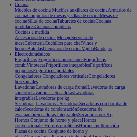
Cocina
Muebles de cocina
Muebles auxiliares de cocina
Armarios de
cocina
Conjuntos de mesas y sillas de cocina
Mesas de
cocina
Sillas de cocina
Taburetes de cocina
Cocinas
modulares
Cocinas completas
Cocinas a medida
Accesorios de cocina
Menaje
Servicio de
mesa
Cubertería
Cuchillos para chef
Vinos y
licores
Botellas
Utensilios de cocina
Vajilla
Bandejas
Electrodomésticos
Frigoríficos
Frigoríficos americanos
Frigoríficos
combi
Vinotecas
Frigoríficos integrables
Frigoríficos
pequeños
Frigoríficos portátiles
Congeladores
Congeladores verticales
Congeladores
horizontales
Lavadoras
Lavadoras de carga frontal
Lavadoras de carga
superior
Lavadoras - Secadoras
Lavadoras
integrables
Lavadoras por kg
Secadoras
Lavadoras - Secadoras
Secadoras con bomba de
calor
Secadoras de condensación
Secadoras de
evacuación
Secadoras integrables
Secadoras por Kg
Hornos
Conjunto de horno y placa
Hornos
convencionales
Hornos pirolíticos
Hornos multifunción
Placas de cocina
Conjunto de horno y
placa
Vitrocerámica
Placas de inducción
Placas de gas