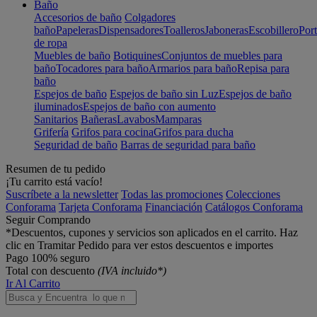
Baño
Accesorios de baño
Colgadores
baño
Papeleras
Dispensadores
Toalleros
Jaboneras
Escobillero
Port
de ropa
Muebles de baño
Botiquines
Conjuntos de muebles para
baño
Tocadores para baño
Armarios para baño
Repisa para
baño
Espejos de baño
Espejos de baño sin Luz
Espejos de baño
iluminados
Espejos de baño con aumento
Sanitarios
Bañeras
Lavabos
Mamparas
Grifería
Grifos para cocina
Grifos para ducha
Seguridad de baño
Barras de seguridad para baño
Resumen de tu pedido
¡Tu carrito está vacío!
Suscríbete a la newsletter
Todas las promociones
Colecciones
Conforama
Tarjeta Conforama
Financiación
Catálogos Conforama
Seguir Comprando
*Descuentos, cupones y servicios son aplicados en el carrito. Haz
clic en Tramitar Pedido para ver estos descuentos e importes
Pago 100% seguro
Total con descuento
(IVA incluido*)
Ir Al Carrito