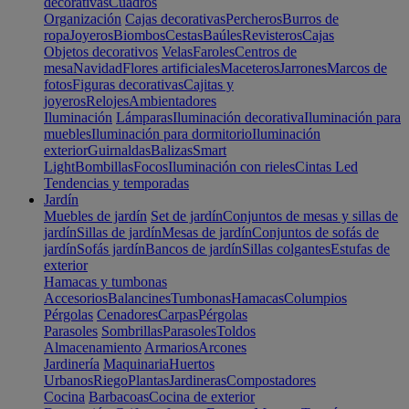
decorativas
Cuadros
Organización
Cajas decorativas
Percheros
Burros de
ropa
Joyeros
Biombos
Cestas
Baúles
Revisteros
Cajas
Objetos decorativos
Velas
Faroles
Centros de
mesa
Navidad
Flores artificiales
Maceteros
Jarrones
Marcos de
fotos
Figuras decorativas
Cajitas y
joyeros
Relojes
Ambientadores
Iluminación
Lámparas
Iluminación decorativa
Iluminación para
muebles
Iluminación para dormitorio
Iluminación
exterior
Guirnaldas
Balizas
Smart
Light
Bombillas
Focos
Iluminación con rieles
Cintas Led
Tendencias y temporadas
Jardín
Muebles de jardín
Set de jardín
Conjuntos de mesas y sillas de
jardín
Sillas de jardín
Mesas de jardín
Conjuntos de sofás de
jardín
Sofás jardín
Bancos de jardín
Sillas colgantes
Estufas de
exterior
Hamacas y tumbonas
Accesorios
Balancines
Tumbonas
Hamacas
Columpios
Pérgolas
Cenadores
Carpas
Pérgolas
Parasoles
Sombrillas
Parasoles
Toldos
Almacenamiento
Armarios
Arcones
Jardinería
Maquinaria
Huertos
Urbanos
Riego
Plantas
Jardineras
Compostadores
Cocina
Barbacoas
Cocina de exterior