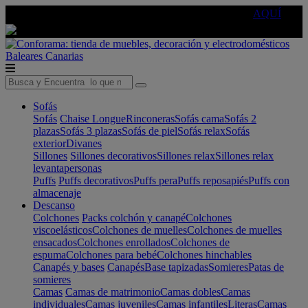
🔵Cambia tu electro con
-10% EXTRA
de descuento ☑️
AQUÍ
Baleares
Canarias
Sofás
Sofás
Chaise Longue
Rinconeras
Sofás cama
Sofás 2
plazas
Sofás 3 plazas
Sofás de piel
Sofás relax
Sofás
exterior
Divanes
Sillones
Sillones decorativos
Sillones relax
Sillones relax
levantapersonas
Puffs
Puffs decorativos
Puffs pera
Puffs reposapiés
Puffs con
almacenaje
Descanso
Colchones
Packs colchón y canapé
Colchones
viscoelásticos
Colchones de muelles
Colchones de muelles
ensacados
Colchones enrollados
Colchones de
espuma
Colchones para bebé
Colchones hinchables
Canapés y bases
Canapés
Base tapizadas
Somieres
Patas de
somieres
Camas
Camas de matrimonio
Camas dobles
Camas
individuales
Camas juveniles
Camas infantiles
Literas
Camas