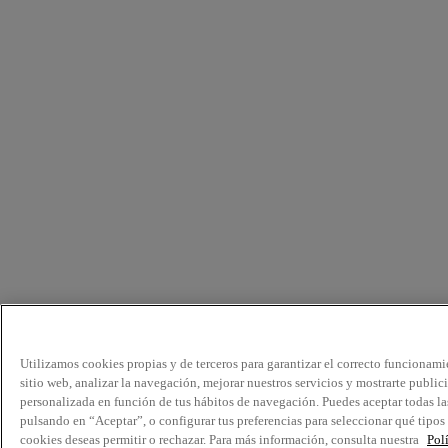
Utilizamos cookies propias y de terceros para garantizar el correcto funcionami
sitio web, analizar la navegación, mejorar nuestros servicios y mostrarte public
personalizada en función de tus hábitos de navegación. Puedes aceptar todas la
pulsando en “Aceptar”, o configurar tus preferencias para seleccionar qué tipos
cookies deseas permitir o rechazar. Para más información, consulta nuestra
Pol