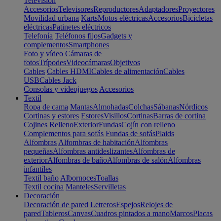
Televisión
Accesorios
Televisores
Reproductores
Adaptadores
Proyectores
Movilidad urbana
Karts
Motos eléctricas
Accesorios
Bicicletas
eléctricas
Patinetes eléctricos
Telefonía
Teléfonos fijos
Gadgets y
complementos
Smartphones
Foto y vídeo
Cámaras de
fotos
Trípodes
Videocámaras
Objetivos
Cables
Cables HDMI
Cables de alimentación
Cables
USB
Cables Jack
Consolas y videojuegos
Accesorios
Textil
Ropa de cama
Mantas
Almohadas
Colchas
Sábanas
Nórdicos
Cortinas y estores
Estores
Visillos
Cortinas
Barras de cortina
Cojines
Relleno
Exterior
Fundas
Cojín con relleno
Complementos para sofás
Fundas de sofás
Plaids
Alfombras
Alfombras de habitación
Alfombras
pequeñas
Alfombras antideslizantes
Alfombras de
exterior
Alfombras de baño
Alfombras de salón
Alfombras
infantiles
Textil baño
Albornoces
Toallas
Textil cocina
Manteles
Servilletas
Decoración
Decoración de pared
Letreros
Espejos
Relojes de
pared
Tableros
Canvas
Cuadros pintados a mano
Marcos
Placas