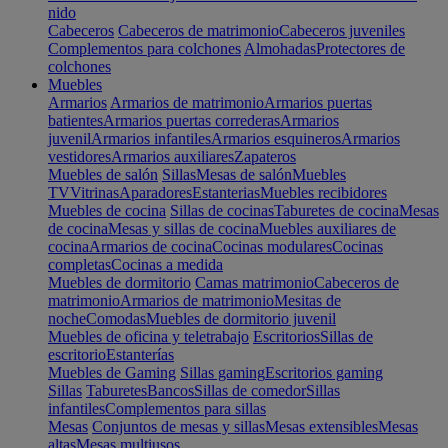
nido
Cabeceros
Cabeceros de matrimonio
Cabeceros juveniles
Complementos para colchones
Almohadas
Protectores de
colchones
Muebles
Armarios
Armarios de matrimonio
Armarios puertas
batientes
Armarios puertas correderas
Armarios
juvenil
Armarios infantiles
Armarios esquineros
Armarios
vestidores
Armarios auxiliares
Zapateros
Muebles de salón
Sillas
Mesas de salón
Muebles
TV
Vitrinas
Aparadores
Estanterias
Muebles recibidores
Muebles de cocina
Sillas de cocinas
Taburetes de cocina
Mesas
de cocina
Mesas y sillas de cocina
Muebles auxiliares de
cocina
Armarios de cocina
Cocinas modulares
Cocinas
completas
Cocinas a medida
Muebles de dormitorio
Camas matrimonio
Cabeceros de
matrimonio
Armarios de matrimonio
Mesitas de
noche
Comodas
Muebles de dormitorio juvenil
Muebles de oficina y teletrabajo
Escritorios
Sillas de
escritorio
Estanterías
Muebles de Gaming
Sillas gaming
Escritorios gaming
Sillas
Taburetes
Bancos
Sillas de comedor
Sillas
infantiles
Complementos para sillas
Mesas
Conjuntos de mesas y sillas
Mesas extensibles
Mesas
altas
Mesas multiusos