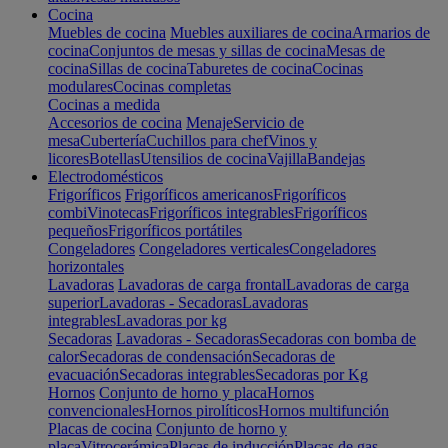
Cocina
Muebles de cocina
Muebles auxiliares de cocina
Armarios de
cocina
Conjuntos de mesas y sillas de cocina
Mesas de
cocina
Sillas de cocina
Taburetes de cocina
Cocinas
modulares
Cocinas completas
Cocinas a medida
Accesorios de cocina
Menaje
Servicio de
mesa
Cubertería
Cuchillos para chef
Vinos y
licores
Botellas
Utensilios de cocina
Vajilla
Bandejas
Electrodomésticos
Frigoríficos
Frigoríficos americanos
Frigoríficos
combi
Vinotecas
Frigoríficos integrables
Frigoríficos
pequeños
Frigoríficos portátiles
Congeladores
Congeladores verticales
Congeladores
horizontales
Lavadoras
Lavadoras de carga frontal
Lavadoras de carga
superior
Lavadoras - Secadoras
Lavadoras
integrables
Lavadoras por kg
Secadoras
Lavadoras - Secadoras
Secadoras con bomba de
calor
Secadoras de condensación
Secadoras de
evacuación
Secadoras integrables
Secadoras por Kg
Hornos
Conjunto de horno y placa
Hornos
convencionales
Hornos pirolíticos
Hornos multifunción
Placas de cocina
Conjunto de horno y
placa
Vitrocerámica
Placas de inducción
Placas de gas