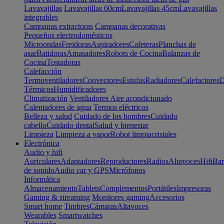
Lavavajillas
Lavavajillas 60cm
Lavavajillas 45cm
Lavavajillas
integrables
Campanas extractoras
Campanas decorativas
Pequeños electrodomésticos
Microondas
Freidoras
Aspiradores
Cafeteras
Planchas de
asar
Batidoras
Amasadores
Robots de Cocina
Balanzas de
Cocina
Tostadoras
Calefacción
Termoventiladores
Convectores
Estufas
Radiadores
Calefactores
D
Térmicos
Humidificadores
Climatización
Ventiladores
Aire acondicionado
Calentadores de agua
Termos eléctricos
Belleza y salud
Cuidado de los hombres
Cuidado
cabello
Cuidado dental
Salud y bienestar
Limpieza
Limpieza a vapor
Robot limpiacristales
Electrónica
Audio y hifi
Auriculares
Adaptadores
Reproductores
Radios
Altavoces
Hifi
Bar
de sonido
Audio car y GPS
Micrófonos
Informática
Almacenamiento
Tablets
Complementos
Portátiles
Impresoras
Gaming & streaming
Monitores gaming
Accesorios
Smart home
Timbres
Cámaras
Altavoces
Wearables
Smartwatches