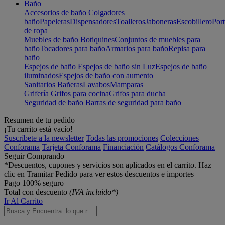
Baño
Accesorios de baño
Colgadores
baño
Papeleras
Dispensadores
Toalleros
Jaboneras
Escobillero
Port
de ropa
Muebles de baño
Botiquines
Conjuntos de muebles para
baño
Tocadores para baño
Armarios para baño
Repisa para
baño
Espejos de baño
Espejos de baño sin Luz
Espejos de baño
iluminados
Espejos de baño con aumento
Sanitarios
Bañeras
Lavabos
Mamparas
Grifería
Grifos para cocina
Grifos para ducha
Seguridad de baño
Barras de seguridad para baño
Resumen de tu pedido
¡Tu carrito está vacío!
Suscríbete a la newsletter
Todas las promociones
Colecciones
Conforama
Tarjeta Conforama
Financiación
Catálogos Conforama
Seguir Comprando
*Descuentos, cupones y servicios son aplicados en el carrito. Haz
clic en Tramitar Pedido para ver estos descuentos e importes
Pago 100% seguro
Total con descuento
(IVA incluido*)
Ir Al Carrito