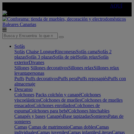
🔵Cambia tu electro con
-10% EXTRA
de descuento ☑️
AQUÍ
Baleares
Canarias
Sofás
Sofás
Chaise Longue
Rinconeras
Sofás cama
Sofás 2
plazas
Sofás 3 plazas
Sofás de piel
Sofás relax
Sofás
exterior
Divanes
Sillones
Sillones decorativos
Sillones relax
Sillones relax
levantapersonas
Puffs
Puffs decorativos
Puffs pera
Puffs reposapiés
Puffs con
almacenaje
Descanso
Colchones
Packs colchón y canapé
Colchones
viscoelásticos
Colchones de muelles
Colchones de muelles
ensacados
Colchones enrollados
Colchones de
espuma
Colchones para bebé
Colchones hinchables
Canapés y bases
Canapés
Base tapizadas
Somieres
Patas de
somieres
Camas
Camas de matrimonio
Camas dobles
Camas
individuales
Camas juveniles
Camas infantiles
Literas
Camas