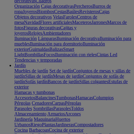
decorativas
Cuadros
Organización
Cajas decorativas
Percheros
Burros de
ropa
Joyeros
Biombos
Cestas
Baúles
Revisteros
Cajas
Objetos decorativos
Velas
Faroles
Centros de
mesa
Navidad
Flores artificiales
Maceteros
Jarrones
Marcos de
fotos
Figuras decorativas
Cajitas y
joyeros
Relojes
Ambientadores
Iluminación
Lámparas
Iluminación decorativa
Iluminación para
muebles
Iluminación para dormitorio
Iluminación
exterior
Guirnaldas
Balizas
Smart
Light
Bombillas
Focos
Iluminación con rieles
Cintas Led
Tendencias y temporadas
Jardín
Muebles de jardín
Set de jardín
Conjuntos de mesas y sillas de
jardín
Sillas de jardín
Mesas de jardín
Conjuntos de sofás de
jardín
Sofás jardín
Bancos de jardín
Sillas colgantes
Estufas de
exterior
Hamacas y tumbonas
Accesorios
Balancines
Tumbonas
Hamacas
Columpios
Pérgolas
Cenadores
Carpas
Pérgolas
Parasoles
Sombrillas
Parasoles
Toldos
Almacenamiento
Armarios
Arcones
Jardinería
Maquinaria
Huertos
Urbanos
Riego
Plantas
Jardineras
Compostadores
Cocina
Barbacoas
Cocina de exterior