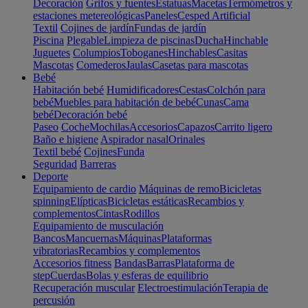
Decoración
Grifos y fuentes
Estatuas
Macetas
Termómetros y
estaciones metereológicas
Paneles
Cesped Artificial
Textil
Cojines de jardín
Fundas de jardín
Piscina
Plegable
Limpieza de piscinas
Ducha
Hinchable
Juguetes
Columpios
Toboganes
Hinchables
Casitas
Mascotas
Comederos
Jaulas
Casetas para mascotas
Bebé
Habitación bebé
Humidificadores
Cestas
Colchón para
bebé
Muebles para habitación de bebé
Cunas
Cama
bebé
Decoración bebé
Paseo
Coche
Mochilas
Accesorios
Capazos
Carrito ligero
Baño e higiene
Aspirador nasal
Orinales
Textil bebé
Cojines
Funda
Seguridad
Barreras
Deporte
Equipamiento de cardio
Máquinas de remo
Bicicletas
spinning
Elípticas
Bicicletas estáticas
Recambios y
complementos
Cintas
Rodillos
Equipamiento de musculación
Bancos
Mancuernas
Máquinas
Plataformas
vibratorias
Recambios y complementos
Accesorios fitness
Bandas
Barras
Plataforma de
step
Cuerdas
Bolas y esferas de equilibrio
Recuperación muscular
Electroestimulación
Terapia de
percusión