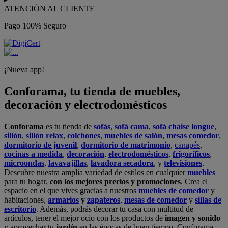
ATENCIÓN AL CLIENTE
Pago 100% Seguro
¡Nueva app!
Conforama, tu tienda de muebles,
decoración y electrodomésticos
Conforama
es tu tienda de
sofás
,
sofá cama
,
sofá chaise longue
,
sillón
,
sillón relax
,
colchones
,
muebles de salón
,
mesas comedor
,
dormitorio de juvenil
,
dormitorio de matrimonio
,
canapés
,
cocinas a medida
,
decoración
,
electrodomésticos
,
frigoríficos
,
microondas
,
lavavajillas
,
lavadora secadora
, y
televisiones
.
Descubre nuestra amplia variedad de estilos en cualquier
muebles
para tu hogar,
con los mejores precios y promociones
. Crea el
espacio en el que vives gracias a nuestros
muebles de comedor
y
habitaciones,
armarios
y
zapateros
,
mesas de comedor
y
sillas de
escritorio
. Además, podrás decorar tu casa con multitud de
artículos, tener el mejor ocio con los productos de
imagen y sonido
y aprovechar tu
jardín
en las épocas de buen tiempo. Conforama