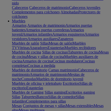
nido
Cabeceros
Cabeceros de matrimonio
Cabeceros juveniles
Complementos para colchones
Almohadas
Protectores de
colchones
Muebles
Armarios
Armarios de matrimonio
Armarios puertas
batientes
Armarios puertas correderas
Armarios
juvenil
Armarios infantiles
Armarios esquineros
Armarios
vestidores
Armarios auxiliares
Zapateros
Muebles de salón
Sillas
Mesas de salón
Muebles
TV
Vitrinas
Aparadores
Estanterias
Muebles recibidores
Muebles de cocina
Sillas de cocinas
Taburetes de cocina
Mesas
de cocina
Mesas y sillas de cocina
Muebles auxiliares de
cocina
Armarios de cocina
Cocinas modulares
Cocinas
completas
Cocinas a medida
Muebles de dormitorio
Camas matrimonio
Cabeceros de
matrimonio
Armarios de matrimonio
Mesitas de
noche
Comodas
Muebles de dormitorio juvenil
Muebles de oficina y teletrabajo
Escritorios
Sillas de
escritorio
Estanterías
Muebles de Gaming
Sillas gaming
Escritorios gaming
Sillas
Taburetes
Bancos
Sillas de comedor
Sillas
infantiles
Complementos para sillas
Mesas
Conjuntos de mesas y sillas
Mesas extensibles
Mesas
altas
Mesas multiusos