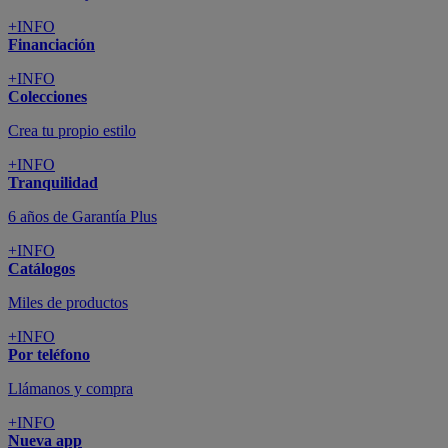
+INFO
Financiación
+INFO
Colecciones
Crea tu propio estilo
+INFO
Tranquilidad
6 años de Garantía Plus
+INFO
Catálogos
Miles de productos
+INFO
Por teléfono
Llámanos y compra
+INFO
Nueva app