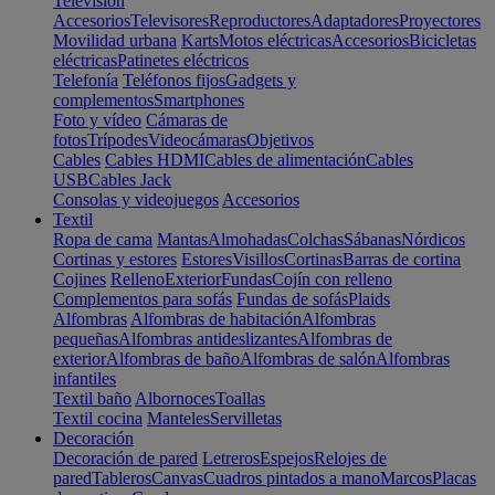
Televisión
Accesorios
Televisores
Reproductores
Adaptadores
Proyectores
Movilidad urbana
Karts
Motos eléctricas
Accesorios
Bicicletas
eléctricas
Patinetes eléctricos
Telefonía
Teléfonos fijos
Gadgets y
complementos
Smartphones
Foto y vídeo
Cámaras de
fotos
Trípodes
Videocámaras
Objetivos
Cables
Cables HDMI
Cables de alimentación
Cables
USB
Cables Jack
Consolas y videojuegos
Accesorios
Textil
Ropa de cama
Mantas
Almohadas
Colchas
Sábanas
Nórdicos
Cortinas y estores
Estores
Visillos
Cortinas
Barras de cortina
Cojines
Relleno
Exterior
Fundas
Cojín con relleno
Complementos para sofás
Fundas de sofás
Plaids
Alfombras
Alfombras de habitación
Alfombras
pequeñas
Alfombras antideslizantes
Alfombras de
exterior
Alfombras de baño
Alfombras de salón
Alfombras
infantiles
Textil baño
Albornoces
Toallas
Textil cocina
Manteles
Servilletas
Decoración
Decoración de pared
Letreros
Espejos
Relojes de
pared
Tableros
Canvas
Cuadros pintados a mano
Marcos
Placas