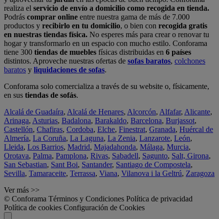
realiza el
servicio de envío a domicilio como recogida en tienda.
Podrás
comprar online
entre nuestra gama de más de 7.000
productos y
recibirlo en tu domicilio
, o bien con
recogida gratis
en nuestras tiendas física.
No esperes más para crear o renovar tu
hogar y transformarlo en un espacio con mucho estilo. Conforama
tiene 300
tiendas de muebles
físicas distribuidas en
6 países
distintos. Aproveche nuestras ofertas de
sofas baratos
,
colchones
baratos
y
liquidaciones de sofas
.
Conforama solo comercializa a través de su website o, físicamente,
en sus
tiendas de sofás
.
Alcalá de Guadaíra
,
Alcalá de Henares
,
Alcorcón
,
Alfafar
,
Alicante
,
Arinaga
,
Asturias
,
Badalona
,
Barakaldo
,
Barcelona
,
Burjassot
,
Castellón
,
Chafiras
,
Cordoba
,
Elche
,
Finestrat
,
Granada
,
Huércal de
Almería
,
La Coruña
,
La Laguna
,
La Zenia
,
Lanzarote
,
León
,
Lleida
,
Los Barrios
,
Madrid
,
Majadahonda
,
Málaga
,
Murcia
,
Orotava
,
Palma
,
Pamplona
,
Rivas
,
Sabadell
,
Sagunto
,
Salt, Girona
,
San Sebastian
,
Sant Boi
,
Santander
,
Santiago de Compostela
,
Sevilla
,
Tamaraceite
,
Terrassa
,
Viana
,
Vilanova i la Geltrú
,
Zaragoza
Ver más >>
© Conforama
Términos y Condiciones
Política de privacidad
Política de cookies
Configuración de Cookies