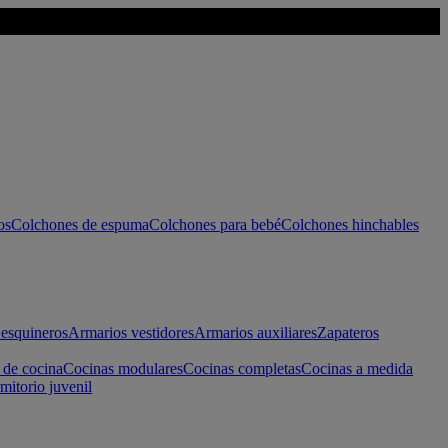
os
Colchones de espuma
Colchones para bebé
Colchones hinchables
esquineros
Armarios vestidores
Armarios auxiliares
Zapateros
 de cocina
Cocinas modulares
Cocinas completas
Cocinas a medida
mitorio juvenil