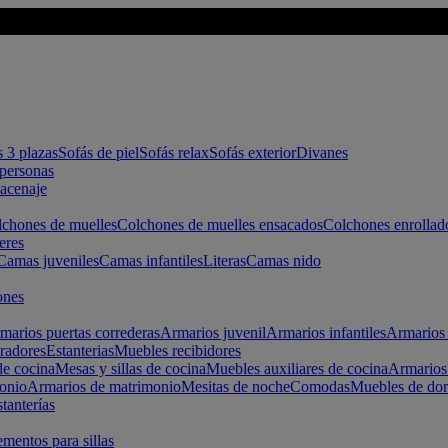
s 3 plazas
Sofás de piel
Sofás relax
Sofás exterior
Divanes
apersonas
macenaje
chones de muelles
Colchones de muelles ensacados
Colchones enrollad
eres
Camas juveniles
Camas infantiles
Literas
Camas nido
ones
marios puertas correderas
Armarios juvenil
Armarios infantiles
Armarios 
radores
Estanterias
Muebles recibidores
e cocina
Mesas y sillas de cocina
Muebles auxiliares de cocina
Armarios
onio
Armarios de matrimonio
Mesitas de noche
Comodas
Muebles de dor
tanterías
entos para sillas