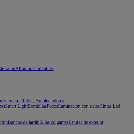
de salón
Alfombras infantiles
as y joyeros
Relojes
Ambientadores
zas
Smart Light
Bombillas
Focos
Iluminación con rieles
Cintas Led
ardín
Bancos de jardín
Sillas colgantes
Estufas de exterior