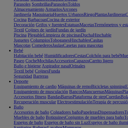
Parasoles
Sombrillas
Parasoles
Toldos
Almacenamiento
Armarios
Arcones
Jardinería
Maquinaria
Huertos Urbanos
Riego
Plantas
Jardineras
C
Cocina
Barbacoas
Cocina de exterior
Decoración
Grifos y fuentes
Estatuas
Macetas
Termómetros y est
Textil
Cojines de jardín
Fundas de jardín
Piscina
Plegable
Limpieza de piscinas
Ducha
Hinchable
Juguetes
Columpios
Toboganes
Hinchables
Casitas
Mascotas
Comederos
Jaulas
Casetas para mascotas
Bebé
Habitación bebé
Humidificadores
Cestas
Colchón para bebé
Mueb
Paseo
Coche
Mochilas
Accesorios
Capazos
Carrito ligero
Baño e higiene
Aspirador nasal
Orinales
Textil bebé
Cojines
Funda
Seguridad
Barreras
Deporte
Equipamiento de cardio
Máquinas de remo
Bicicletas spinning
E
Equipamiento de musculación
Bancos
Mancuernas
Máquinas
Pla
Accesorios fitness
Bandas
Barras
Plataforma de step
Cuerdas
Bola
Recuperación muscular
Electroestimulación
Terapia de percusi
Baño
Accesorios de baño
Colgadores baño
Papeleras
Dispensadores
To
Muebles de baño
Botiquines
Conjuntos de muebles para baño
To
Espejos de baño
Espejos de baño sin Luz
Espejos de baño ilum
Sanitarios
Bañeras
Lavabos
Mamparas