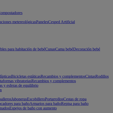
ompostadores
aciones metereológicas
Paneles
Cesped Artificial
les para habitación de bebé
Cunas
Cama bebé
Decoración bebé
lípticas
Bicicletas estáticas
Recambios y complementos
Cintas
Rodillos
taformas vibratorias
Recambios y complementos
s y esferas de equilibrio
ón
alleros
Jaboneras
Escobillero
Portarrollos
Cestas de ropa
cadores para baño
Armarios para baño
Repisa para baño
inados
Espejos de baño con aumento