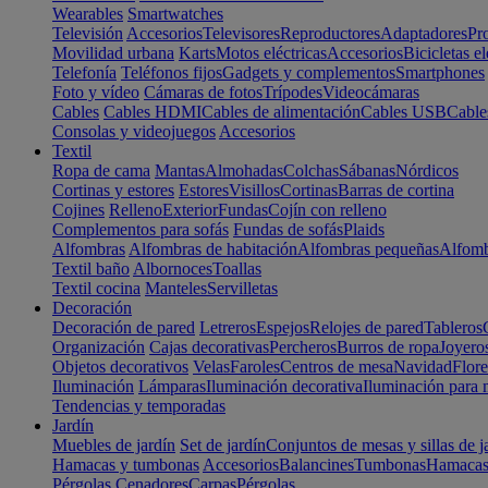
Wearables
Smartwatches
Televisión
Accesorios
Televisores
Reproductores
Adaptadores
Pr
Movilidad urbana
Karts
Motos eléctricas
Accesorios
Bicicletas el
Telefonía
Teléfonos fijos
Gadgets y complementos
Smartphones
Foto y vídeo
Cámaras de fotos
Trípodes
Videocámaras
Cables
Cables HDMI
Cables de alimentación
Cables USB
Cable
Consolas y videojuegos
Accesorios
Textil
Ropa de cama
Mantas
Almohadas
Colchas
Sábanas
Nórdicos
Cortinas y estores
Estores
Visillos
Cortinas
Barras de cortina
Cojines
Relleno
Exterior
Fundas
Cojín con relleno
Complementos para sofás
Fundas de sofás
Plaids
Alfombras
Alfombras de habitación
Alfombras pequeñas
Alfomb
Textil baño
Albornoces
Toallas
Textil cocina
Manteles
Servilletas
Decoración
Decoración de pared
Letreros
Espejos
Relojes de pared
Tableros
Organización
Cajas decorativas
Percheros
Burros de ropa
Joyero
Objetos decorativos
Velas
Faroles
Centros de mesa
Navidad
Flore
Iluminación
Lámparas
Iluminación decorativa
Iluminación para 
Tendencias y temporadas
Jardín
Muebles de jardín
Set de jardín
Conjuntos de mesas y sillas de j
Hamacas y tumbonas
Accesorios
Balancines
Tumbonas
Hamaca
Pérgolas
Cenadores
Carpas
Pérgolas