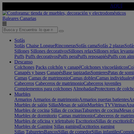
🔵Cambia tu electro con
-10% EXTRA
de descuento ☑️
AQUÍ
Baleares
Canarias
Sofás
Sofás
Chaise Longue
Rinconeras
Sofás cama
Sofás 2 plazas
Sofá
Sillones
Sillones decorativos
Sillones relax
Sillones relax levant
Puffs
Puffs decorativos
Puffs pera
Puffs reposapiés
Puffs con al
Descanso
Colchones
Packs colchón y canapé
Colchones viscoelásticos
Col
Canapés y bases
Canapés
Base tapizadas
Somieres
Patas de somi
Camas
Camas de matrimonio
Camas dobles
Camas individuales
Cabeceros
Cabeceros de matrimonio
Cabeceros juveniles
Complementos para colchones
Almohadas
Protectores de colch
Muebles
Armarios
Armarios de matrimonio
Armarios puertas batientes
Ar
Muebles de salón
Sillas
Mesas de salón
Muebles TV
Vitrinas
Apa
Muebles de cocina
Sillas de cocinas
Taburetes de cocina
Mesas d
Muebles de dormitorio
Camas matrimonio
Cabeceros de matrim
Muebles de oficina y teletrabajo
Escritorios
Sillas de escritorio
Es
Muebles de Gaming
Sillas gaming
Escritorios gaming
Sillas
Taburetes
Bancos
Sillas de comedor
Sillas infantiles
Complem