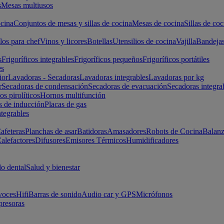
s
Mesas multiusos
cina
Conjuntos de mesas y sillas de cocina
Mesas de cocina
Sillas de coc
los para chef
Vinos y licores
Botellas
Utensilios de cocina
Vajilla
Bandeja
s
Frigoríficos integrables
Frigoríficos pequeños
Frigoríficos portátiles
es
ior
Lavadoras - Secadoras
Lavadoras integrables
Lavadoras por kg
r
Secadoras de condensación
Secadoras de evacuación
Secadoras integra
s pirolíticos
Hornos multifunción
s de inducción
Placas de gas
ntegrables
afeteras
Planchas de asar
Batidoras
Amasadores
Robots de Cocina
Balanz
alefactores
Difusores
Emisores Térmicos
Humidificadores
o dental
Salud y bienestar
voces
Hifi
Barras de sonido
Audio car y GPS
Micrófonos
presoras