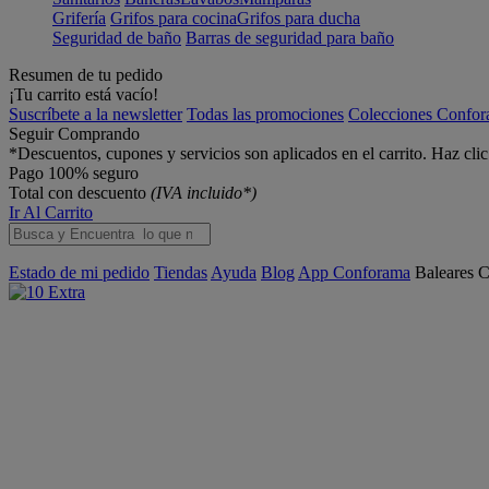
Grifería
Grifos para cocina
Grifos para ducha
Seguridad de baño
Barras de seguridad para baño
Resumen de tu pedido
¡Tu carrito está vacío!
Suscríbete a la newsletter
Todas las promociones
Colecciones Confo
Seguir Comprando
*Descuentos, cupones y servicios son aplicados en el carrito. Haz cli
Pago 100% seguro
Total con descuento
(IVA incluido*)
Ir Al Carrito
Estado de mi pedido
Tiendas
Ayuda
Blog
App Conforama
Baleares
C