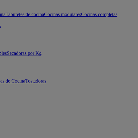
ina
Taburetes de cocina
Cocinas modulares
Cocinas completas
s
bles
Secadoras por Kg
as de Cocina
Tostadoras