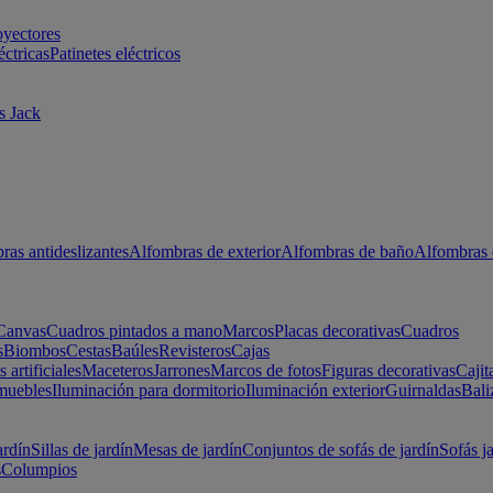
oyectores
éctricas
Patinetes eléctricos
s Jack
ras antideslizantes
Alfombras de exterior
Alfombras de baño
Alfombras 
Canvas
Cuadros pintados a mano
Marcos
Placas decorativas
Cuadros
s
Biombos
Cestas
Baúles
Revisteros
Cajas
s artificiales
Maceteros
Jarrones
Marcos de fotos
Figuras decorativas
Cajit
muebles
Iluminación para dormitorio
Iluminación exterior
Guirnaldas
Bali
ardín
Sillas de jardín
Mesas de jardín
Conjuntos de sofás de jardín
Sofás j
s
Columpios