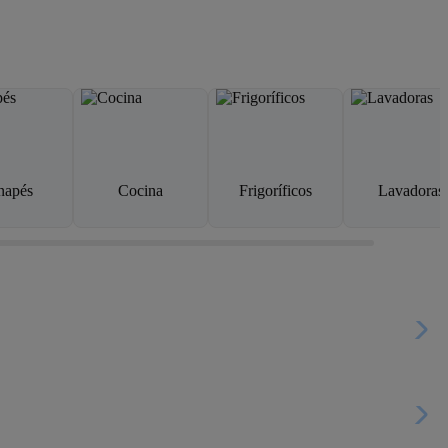
napés
Cocina
Frigoríficos
Lavadoras