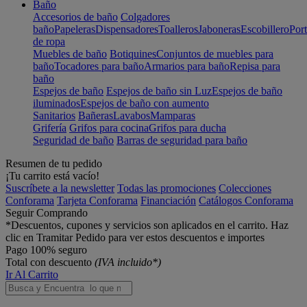
Baño
Accesorios de baño
Colgadores
baño
Papeleras
Dispensadores
Toalleros
Jaboneras
Escobillero
Port
de ropa
Muebles de baño
Botiquines
Conjuntos de muebles para
baño
Tocadores para baño
Armarios para baño
Repisa para
baño
Espejos de baño
Espejos de baño sin Luz
Espejos de baño
iluminados
Espejos de baño con aumento
Sanitarios
Bañeras
Lavabos
Mamparas
Grifería
Grifos para cocina
Grifos para ducha
Seguridad de baño
Barras de seguridad para baño
Resumen de tu pedido
¡Tu carrito está vacío!
Suscríbete a la newsletter
Todas las promociones
Colecciones
Conforama
Tarjeta Conforama
Financiación
Catálogos Conforama
Seguir Comprando
*Descuentos, cupones y servicios son aplicados en el carrito. Haz
clic en Tramitar Pedido para ver estos descuentos e importes
Pago 100% seguro
Total con descuento
(IVA incluido*)
Ir Al Carrito