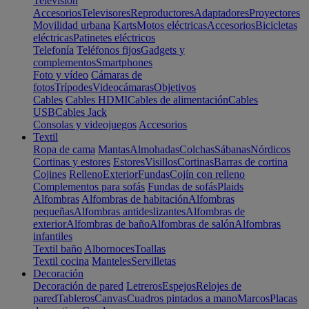
Televisión
Accesorios
Televisores
Reproductores
Adaptadores
Proyectores
Movilidad urbana
Karts
Motos eléctricas
Accesorios
Bicicletas
eléctricas
Patinetes eléctricos
Telefonía
Teléfonos fijos
Gadgets y
complementos
Smartphones
Foto y vídeo
Cámaras de
fotos
Trípodes
Videocámaras
Objetivos
Cables
Cables HDMI
Cables de alimentación
Cables
USB
Cables Jack
Consolas y videojuegos
Accesorios
Textil
Ropa de cama
Mantas
Almohadas
Colchas
Sábanas
Nórdicos
Cortinas y estores
Estores
Visillos
Cortinas
Barras de cortina
Cojines
Relleno
Exterior
Fundas
Cojín con relleno
Complementos para sofás
Fundas de sofás
Plaids
Alfombras
Alfombras de habitación
Alfombras
pequeñas
Alfombras antideslizantes
Alfombras de
exterior
Alfombras de baño
Alfombras de salón
Alfombras
infantiles
Textil baño
Albornoces
Toallas
Textil cocina
Manteles
Servilletas
Decoración
Decoración de pared
Letreros
Espejos
Relojes de
pared
Tableros
Canvas
Cuadros pintados a mano
Marcos
Placas