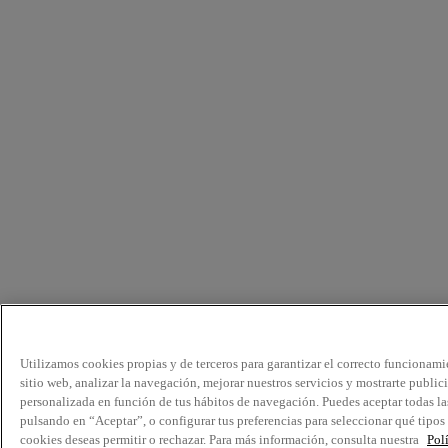
Utilizamos cookies propias y de terceros para garantizar el correcto funcionami
sitio web, analizar la navegación, mejorar nuestros servicios y mostrarte public
personalizada en función de tus hábitos de navegación. Puedes aceptar todas la
pulsando en “Aceptar”, o configurar tus preferencias para seleccionar qué tipos
cookies deseas permitir o rechazar. Para más información, consulta nuestra
Pol