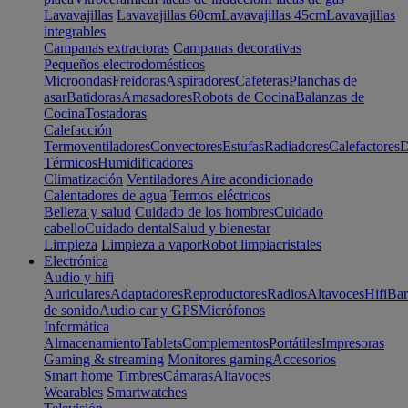
Lavavajillas
Lavavajillas 60cm
Lavavajillas 45cm
Lavavajillas
integrables
Campanas extractoras
Campanas decorativas
Pequeños electrodomésticos
Microondas
Freidoras
Aspiradores
Cafeteras
Planchas de
asar
Batidoras
Amasadores
Robots de Cocina
Balanzas de
Cocina
Tostadoras
Calefacción
Termoventiladores
Convectores
Estufas
Radiadores
Calefactores
D
Térmicos
Humidificadores
Climatización
Ventiladores
Aire acondicionado
Calentadores de agua
Termos eléctricos
Belleza y salud
Cuidado de los hombres
Cuidado
cabello
Cuidado dental
Salud y bienestar
Limpieza
Limpieza a vapor
Robot limpiacristales
Electrónica
Audio y hifi
Auriculares
Adaptadores
Reproductores
Radios
Altavoces
Hifi
Bar
de sonido
Audio car y GPS
Micrófonos
Informática
Almacenamiento
Tablets
Complementos
Portátiles
Impresoras
Gaming & streaming
Monitores gaming
Accesorios
Smart home
Timbres
Cámaras
Altavoces
Wearables
Smartwatches