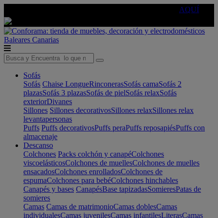
🔵Cambia tu electro con
-10% EXTRA
de descuento ☑️
AQUÍ
Baleares
Canarias
Sofás
Sofás
Chaise Longue
Rinconeras
Sofás cama
Sofás 2
plazas
Sofás 3 plazas
Sofás de piel
Sofás relax
Sofás
exterior
Divanes
Sillones
Sillones decorativos
Sillones relax
Sillones relax
levantapersonas
Puffs
Puffs decorativos
Puffs pera
Puffs reposapiés
Puffs con
almacenaje
Descanso
Colchones
Packs colchón y canapé
Colchones
viscoelásticos
Colchones de muelles
Colchones de muelles
ensacados
Colchones enrollados
Colchones de
espuma
Colchones para bebé
Colchones hinchables
Canapés y bases
Canapés
Base tapizadas
Somieres
Patas de
somieres
Camas
Camas de matrimonio
Camas dobles
Camas
individuales
Camas juveniles
Camas infantiles
Literas
Camas