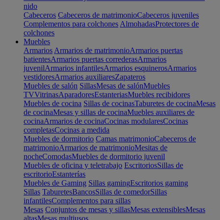
nido
Cabeceros
Cabeceros de matrimonio
Cabeceros juveniles
Complementos para colchones
Almohadas
Protectores de
colchones
Muebles
Armarios
Armarios de matrimonio
Armarios puertas
batientes
Armarios puertas correderas
Armarios
juvenil
Armarios infantiles
Armarios esquineros
Armarios
vestidores
Armarios auxiliares
Zapateros
Muebles de salón
Sillas
Mesas de salón
Muebles
TV
Vitrinas
Aparadores
Estanterias
Muebles recibidores
Muebles de cocina
Sillas de cocinas
Taburetes de cocina
Mesas
de cocina
Mesas y sillas de cocina
Muebles auxiliares de
cocina
Armarios de cocina
Cocinas modulares
Cocinas
completas
Cocinas a medida
Muebles de dormitorio
Camas matrimonio
Cabeceros de
matrimonio
Armarios de matrimonio
Mesitas de
noche
Comodas
Muebles de dormitorio juvenil
Muebles de oficina y teletrabajo
Escritorios
Sillas de
escritorio
Estanterías
Muebles de Gaming
Sillas gaming
Escritorios gaming
Sillas
Taburetes
Bancos
Sillas de comedor
Sillas
infantiles
Complementos para sillas
Mesas
Conjuntos de mesas y sillas
Mesas extensibles
Mesas
altas
Mesas multiusos