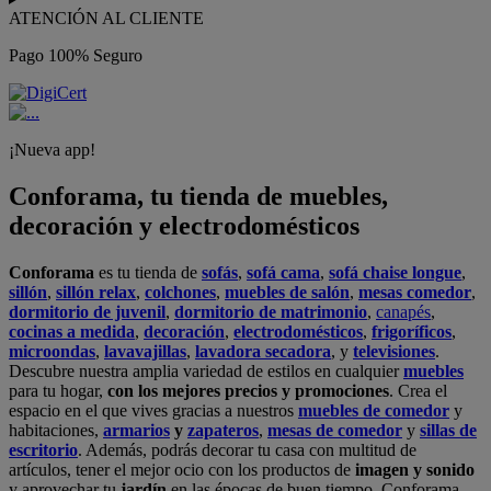
ATENCIÓN AL CLIENTE
Pago 100% Seguro
¡Nueva app!
Conforama, tu tienda de muebles,
decoración y electrodomésticos
Conforama
es tu tienda de
sofás
,
sofá cama
,
sofá chaise longue
,
sillón
,
sillón relax
,
colchones
,
muebles de salón
,
mesas comedor
,
dormitorio de juvenil
,
dormitorio de matrimonio
,
canapés
,
cocinas a medida
,
decoración
,
electrodomésticos
,
frigoríficos
,
microondas
,
lavavajillas
,
lavadora secadora
, y
televisiones
.
Descubre nuestra amplia variedad de estilos en cualquier
muebles
para tu hogar,
con los mejores precios y promociones
. Crea el
espacio en el que vives gracias a nuestros
muebles de comedor
y
habitaciones,
armarios
y
zapateros
,
mesas de comedor
y
sillas de
escritorio
. Además, podrás decorar tu casa con multitud de
artículos, tener el mejor ocio con los productos de
imagen y sonido
y aprovechar tu
jardín
en las épocas de buen tiempo. Conforama