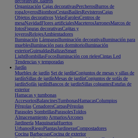
decorativas
Cuadros
Organización
Cajas decorativas
Percheros
Burros de
ropa
Joyeros
Biombos
Cestas
Baúles
Revisteros
Cajas
Objetos decorativos
Velas
Faroles
Centros de
mesa
Navidad
Flores artificiales
Maceteros
Jarrones
Marcos de
fotos
Figuras decorativas
Cajitas y
joyeros
Relojes
Ambientadores
Iluminación
Lámparas
Iluminación decorativa
Iluminación para
muebles
Iluminación para dormitorio
Iluminación
exterior
Guirnaldas
Balizas
Smart
Light
Bombillas
Focos
Iluminación con rieles
Cintas Led
Tendencias y temporadas
Jardín
Muebles de jardín
Set de jardín
Conjuntos de mesas y sillas de
jardín
Sillas de jardín
Mesas de jardín
Conjuntos de sofás de
jardín
Sofás jardín
Bancos de jardín
Sillas colgantes
Estufas de
exterior
Hamacas y tumbonas
Accesorios
Balancines
Tumbonas
Hamacas
Columpios
Pérgolas
Cenadores
Carpas
Pérgolas
Parasoles
Sombrillas
Parasoles
Toldos
Almacenamiento
Armarios
Arcones
Jardinería
Maquinaria
Huertos
Urbanos
Riego
Plantas
Jardineras
Compostadores
Cocina
Barbacoas
Cocina de exterior