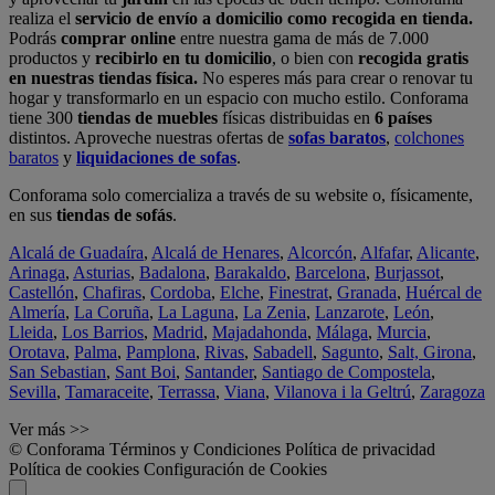
realiza el
servicio de envío a domicilio como recogida en tienda.
Podrás
comprar online
entre nuestra gama de más de 7.000
productos y
recibirlo en tu domicilio
, o bien con
recogida gratis
en nuestras tiendas física.
No esperes más para crear o renovar tu
hogar y transformarlo en un espacio con mucho estilo. Conforama
tiene 300
tiendas de muebles
físicas distribuidas en
6 países
distintos. Aproveche nuestras ofertas de
sofas baratos
,
colchones
baratos
y
liquidaciones de sofas
.
Conforama solo comercializa a través de su website o, físicamente,
en sus
tiendas de sofás
.
Alcalá de Guadaíra
,
Alcalá de Henares
,
Alcorcón
,
Alfafar
,
Alicante
,
Arinaga
,
Asturias
,
Badalona
,
Barakaldo
,
Barcelona
,
Burjassot
,
Castellón
,
Chafiras
,
Cordoba
,
Elche
,
Finestrat
,
Granada
,
Huércal de
Almería
,
La Coruña
,
La Laguna
,
La Zenia
,
Lanzarote
,
León
,
Lleida
,
Los Barrios
,
Madrid
,
Majadahonda
,
Málaga
,
Murcia
,
Orotava
,
Palma
,
Pamplona
,
Rivas
,
Sabadell
,
Sagunto
,
Salt, Girona
,
San Sebastian
,
Sant Boi
,
Santander
,
Santiago de Compostela
,
Sevilla
,
Tamaraceite
,
Terrassa
,
Viana
,
Vilanova i la Geltrú
,
Zaragoza
Ver más >>
© Conforama
Términos y Condiciones
Política de privacidad
Política de cookies
Configuración de Cookies