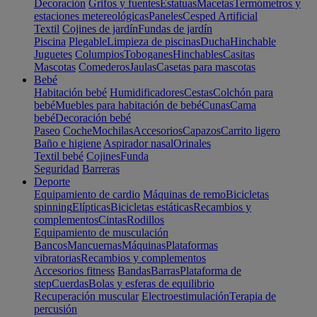
Decoración
Grifos y fuentes
Estatuas
Macetas
Termómetros y
estaciones metereológicas
Paneles
Cesped Artificial
Textil
Cojines de jardín
Fundas de jardín
Piscina
Plegable
Limpieza de piscinas
Ducha
Hinchable
Juguetes
Columpios
Toboganes
Hinchables
Casitas
Mascotas
Comederos
Jaulas
Casetas para mascotas
Bebé
Habitación bebé
Humidificadores
Cestas
Colchón para
bebé
Muebles para habitación de bebé
Cunas
Cama
bebé
Decoración bebé
Paseo
Coche
Mochilas
Accesorios
Capazos
Carrito ligero
Baño e higiene
Aspirador nasal
Orinales
Textil bebé
Cojines
Funda
Seguridad
Barreras
Deporte
Equipamiento de cardio
Máquinas de remo
Bicicletas
spinning
Elípticas
Bicicletas estáticas
Recambios y
complementos
Cintas
Rodillos
Equipamiento de musculación
Bancos
Mancuernas
Máquinas
Plataformas
vibratorias
Recambios y complementos
Accesorios fitness
Bandas
Barras
Plataforma de
step
Cuerdas
Bolas y esferas de equilibrio
Recuperación muscular
Electroestimulación
Terapia de
percusión