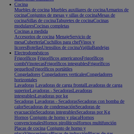
Cocina
Muebles de cocina
Muebles auxiliares de cocina
Armarios de
cocina
Conjuntos de mesas y sillas de cocina
Mesas de
cocina
Sillas de cocina
Taburetes de cocina
Cocinas
modulares
Cocinas completas
Cocinas a medida
Accesorios de cocina
Menaje
Servicio de
mesa
Cubertería
Cuchillos para chef
Vinos y
licores
Botellas
Utensilios de cocina
Vajilla
Bandejas
Electrodomésticos
Frigoríficos
Frigoríficos americanos
Frigoríficos
combi
Vinotecas
Frigoríficos integrables
Frigoríficos
pequeños
Frigoríficos portátiles
Congeladores
Congeladores verticales
Congeladores
horizontales
Lavadoras
Lavadoras de carga frontal
Lavadoras de carga
superior
Lavadoras - Secadoras
Lavadoras
integrables
Lavadoras por kg
Secadoras
Lavadoras - Secadoras
Secadoras con bomba de
calor
Secadoras de condensación
Secadoras de
evacuación
Secadoras integrables
Secadoras por Kg
Hornos
Conjunto de horno y placa
Hornos
convencionales
Hornos pirolíticos
Hornos multifunción
Placas de cocina
Conjunto de horno y
placa
Vitrocerámica
Placas de inducción
Placas de gas