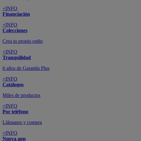
+INFO
Financiación
+INFO
Colecciones
Crea tu propio estilo
+INFO
Tranquilidad
6 años de Garantía Plus
+INFO
Catálogos
Miles de productos
+INFO
Por teléfono
Llámanos y compra
+INFO
Nueva app