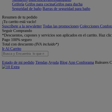
Grifería
Grifos para cocina
Grifos para ducha
Seguridad de baño
Barras de seguridad para baño
Resumen de tu pedido
¡Tu carrito está vacío!
Suscríbete a la newsletter
Todas las promociones
Colecciones Confo
Seguir Comprando
*Descuentos, cupones y servicios son aplicados en el carrito. Haz cli
Pago 100% seguro
Total con descuento
(IVA incluido*)
Ir Al Carrito
Estado de mi pedido
Tiendas
Ayuda
Blog
App Conforama
Baleares
C