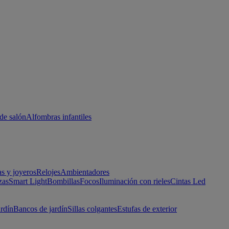
de salón
Alfombras infantiles
as y joyeros
Relojes
Ambientadores
zas
Smart Light
Bombillas
Focos
Iluminación con rieles
Cintas Led
ardín
Bancos de jardín
Sillas colgantes
Estufas de exterior