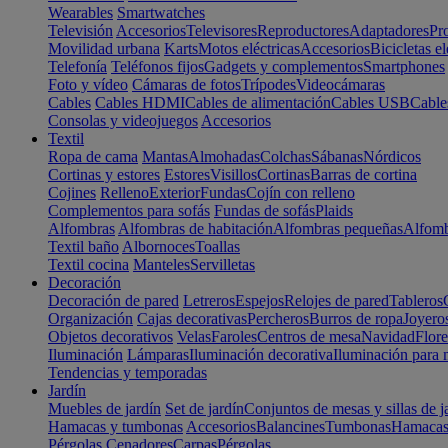
Wearables
Smartwatches
Televisión
Accesorios
Televisores
Reproductores
Adaptadores
Pr
Movilidad urbana
Karts
Motos eléctricas
Accesorios
Bicicletas el
Telefonía
Teléfonos fijos
Gadgets y complementos
Smartphones
Foto y vídeo
Cámaras de fotos
Trípodes
Videocámaras
Cables
Cables HDMI
Cables de alimentación
Cables USB
Cable
Consolas y videojuegos
Accesorios
Textil
Ropa de cama
Mantas
Almohadas
Colchas
Sábanas
Nórdicos
Cortinas y estores
Estores
Visillos
Cortinas
Barras de cortina
Cojines
Relleno
Exterior
Fundas
Cojín con relleno
Complementos para sofás
Fundas de sofás
Plaids
Alfombras
Alfombras de habitación
Alfombras pequeñas
Alfomb
Textil baño
Albornoces
Toallas
Textil cocina
Manteles
Servilletas
Decoración
Decoración de pared
Letreros
Espejos
Relojes de pared
Tableros
Organización
Cajas decorativas
Percheros
Burros de ropa
Joyero
Objetos decorativos
Velas
Faroles
Centros de mesa
Navidad
Flore
Iluminación
Lámparas
Iluminación decorativa
Iluminación para 
Tendencias y temporadas
Jardín
Muebles de jardín
Set de jardín
Conjuntos de mesas y sillas de j
Hamacas y tumbonas
Accesorios
Balancines
Tumbonas
Hamaca
Pérgolas
Cenadores
Carpas
Pérgolas