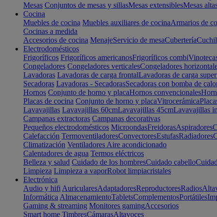
Mesas
Conjuntos de mesas y sillas
Mesas extensibles
Mesas alta
Cocina
Muebles de cocina
Muebles auxiliares de cocina
Armarios de co
Cocinas a medida
Accesorios de cocina
Menaje
Servicio de mesa
Cubertería
Cuchil
Electrodomésticos
Frigoríficos
Frigoríficos americanos
Frigoríficos combi
Vinoteca
Congeladores
Congeladores verticales
Congeladores horizontal
Lavadoras
Lavadoras de carga frontal
Lavadoras de carga super
Secadoras
Lavadoras - Secadoras
Secadoras con bomba de calo
Hornos
Conjunto de horno y placa
Hornos convencionales
Horno
Placas de cocina
Conjunto de horno y placa
Vitrocerámica
Placa
Lavavajillas
Lavavajillas 60cm
Lavavajillas 45cm
Lavavajillas i
Campanas extractoras
Campanas decorativas
Pequeños electrodomésticos
Microondas
Freidoras
Aspiradores
C
Calefacción
Termoventiladores
Convectores
Estufas
Radiadores
C
Climatización
Ventiladores
Aire acondicionado
Calentadores de agua
Termos eléctricos
Belleza y salud
Cuidado de los hombres
Cuidado cabello
Cuidad
Limpieza
Limpieza a vapor
Robot limpiacristales
Electrónica
Audio y hifi
Auriculares
Adaptadores
Reproductores
Radios
Alta
Informática
Almacenamiento
Tablets
Complementos
Portátiles
Im
Gaming & streaming
Monitores gaming
Accesorios
Smart home
Timbres
Cámaras
Altavoces