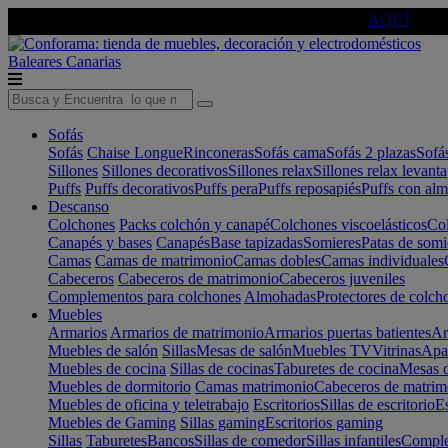
🔵Cambia tu electro con
-10% EXTRA
de descuento ☑️
AQUÍ
Baleares
Canarias
Sofás
Sofás
Chaise Longue
Rinconeras
Sofás cama
Sofás 2 plazas
Sofá
Sillones
Sillones decorativos
Sillones relax
Sillones relax levant
Puffs
Puffs decorativos
Puffs pera
Puffs reposapiés
Puffs con al
Descanso
Colchones
Packs colchón y canapé
Colchones viscoelásticos
Col
Canapés y bases
Canapés
Base tapizadas
Somieres
Patas de somi
Camas
Camas de matrimonio
Camas dobles
Camas individuales
Cabeceros
Cabeceros de matrimonio
Cabeceros juveniles
Complementos para colchones
Almohadas
Protectores de colch
Muebles
Armarios
Armarios de matrimonio
Armarios puertas batientes
Ar
Muebles de salón
Sillas
Mesas de salón
Muebles TV
Vitrinas
Apa
Muebles de cocina
Sillas de cocinas
Taburetes de cocina
Mesas d
Muebles de dormitorio
Camas matrimonio
Cabeceros de matrim
Muebles de oficina y teletrabajo
Escritorios
Sillas de escritorio
Es
Muebles de Gaming
Sillas gaming
Escritorios gaming
Sillas
Taburetes
Bancos
Sillas de comedor
Sillas infantiles
Complem