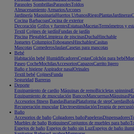
Parasoles
Sombrillas
Parasoles
Toldos
Almacenamiento
Armarios
Arcones
Jardinería
Maquinaria
Huertos Urbanos
Riego
Plantas
Jardineras
C
Cocina
Barbacoas
Cocina de exterior
Decoración
Grifos y fuentes
Estatuas
Macetas
Termómetros y est
Textil
Cojines de jardín
Fundas de jardín
Piscina
Plegable
Limpieza de piscinas
Ducha
Hinchable
Juguetes
Columpios
Toboganes
Hinchables
Casitas
Mascotas
Comederos
Jaulas
Casetas para mascotas
Bebé
Habitación bebé
Humidificadores
Cestas
Colchón para bebé
Mueb
Paseo
Coche
Mochilas
Accesorios
Capazos
Carrito ligero
Baño e higiene
Aspirador nasal
Orinales
Textil bebé
Cojines
Funda
Seguridad
Barreras
Deporte
Equipamiento de cardio
Máquinas de remo
Bicicletas spinning
E
Equipamiento de musculación
Bancos
Mancuernas
Máquinas
Pla
Accesorios fitness
Bandas
Barras
Plataforma de step
Cuerdas
Bola
Recuperación muscular
Electroestimulación
Terapia de percusi
Baño
Accesorios de baño
Colgadores baño
Papeleras
Dispensadores
To
Muebles de baño
Botiquines
Conjuntos de muebles para baño
To
Espejos de baño
Espejos de baño sin Luz
Espejos de baño ilum
Sanitarios
Bañeras
Lavabos
Mamparas