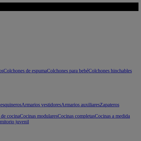
os
Colchones de espuma
Colchones para bebé
Colchones hinchables
esquineros
Armarios vestidores
Armarios auxiliares
Zapateros
 de cocina
Cocinas modulares
Cocinas completas
Cocinas a medida
mitorio juvenil