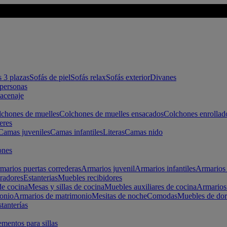
s 3 plazas
Sofás de piel
Sofás relax
Sofás exterior
Divanes
apersonas
macenaje
chones de muelles
Colchones de muelles ensacados
Colchones enrollad
eres
Camas juveniles
Camas infantiles
Literas
Camas nido
ones
marios puertas correderas
Armarios juvenil
Armarios infantiles
Armarios 
radores
Estanterias
Muebles recibidores
e cocina
Mesas y sillas de cocina
Muebles auxiliares de cocina
Armarios
onio
Armarios de matrimonio
Mesitas de noche
Comodas
Muebles de dor
tanterías
entos para sillas