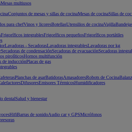
s
Mesas multiusos
cina
Conjuntos de mesas y sillas de cocina
Mesas de cocina
Sillas de coc
los para chef
Vinos y licores
Botellas
Utensilios de cocina
Vajilla
Bandeja
s
Frigoríficos integrables
Frigoríficos pequeños
Frigoríficos portátiles
es
ior
Lavadoras - Secadoras
Lavadoras integrables
Lavadoras por kg
r
Secadoras de condensación
Secadoras de evacuación
Secadoras integra
s pirolíticos
Hornos multifunción
s de inducción
Placas de gas
ntegrables
afeteras
Planchas de asar
Batidoras
Amasadores
Robots de Cocina
Balanz
alefactores
Difusores
Emisores Térmicos
Humidificadores
o dental
Salud y bienestar
voces
Hifi
Barras de sonido
Audio car y GPS
Micrófonos
presoras