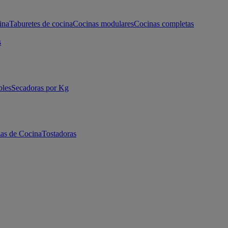
ina
Taburetes de cocina
Cocinas modulares
Cocinas completas
s
bles
Secadoras por Kg
as de Cocina
Tostadoras