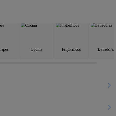
napés
Cocina
Frigoríficos
Lavadoras