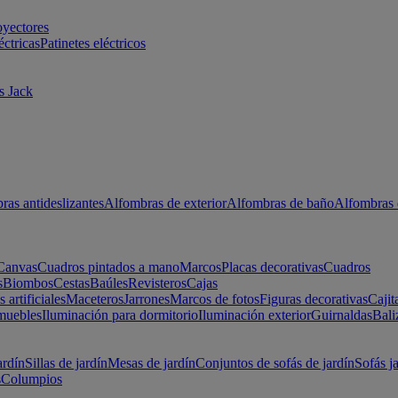
oyectores
éctricas
Patinetes eléctricos
s Jack
ras antideslizantes
Alfombras de exterior
Alfombras de baño
Alfombras 
Canvas
Cuadros pintados a mano
Marcos
Placas decorativas
Cuadros
s
Biombos
Cestas
Baúles
Revisteros
Cajas
s artificiales
Maceteros
Jarrones
Marcos de fotos
Figuras decorativas
Cajit
muebles
Iluminación para dormitorio
Iluminación exterior
Guirnaldas
Bali
ardín
Sillas de jardín
Mesas de jardín
Conjuntos de sofás de jardín
Sofás j
s
Columpios