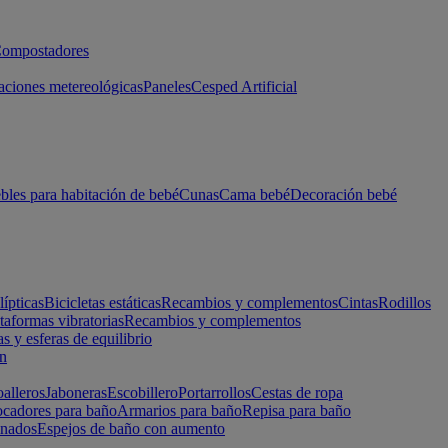
ompostadores
aciones metereológicas
Paneles
Cesped Artificial
les para habitación de bebé
Cunas
Cama bebé
Decoración bebé
lípticas
Bicicletas estáticas
Recambios y complementos
Cintas
Rodillos
taformas vibratorias
Recambios y complementos
s y esferas de equilibrio
ón
alleros
Jaboneras
Escobillero
Portarrollos
Cestas de ropa
cadores para baño
Armarios para baño
Repisa para baño
inados
Espejos de baño con aumento