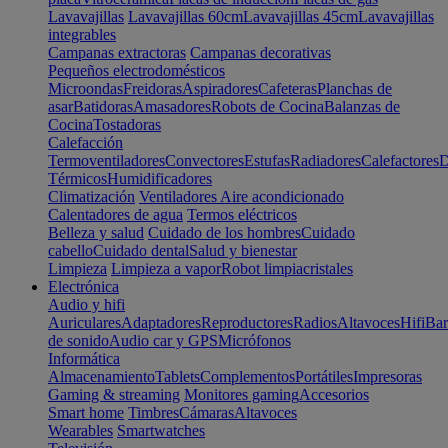
Lavavajillas
Lavavajillas 60cm
Lavavajillas 45cm
Lavavajillas
integrables
Campanas extractoras
Campanas decorativas
Pequeños electrodomésticos
Microondas
Freidoras
Aspiradores
Cafeteras
Planchas de
asar
Batidoras
Amasadores
Robots de Cocina
Balanzas de
Cocina
Tostadoras
Calefacción
Termoventiladores
Convectores
Estufas
Radiadores
Calefactores
D
Térmicos
Humidificadores
Climatización
Ventiladores
Aire acondicionado
Calentadores de agua
Termos eléctricos
Belleza y salud
Cuidado de los hombres
Cuidado
cabello
Cuidado dental
Salud y bienestar
Limpieza
Limpieza a vapor
Robot limpiacristales
Electrónica
Audio y hifi
Auriculares
Adaptadores
Reproductores
Radios
Altavoces
Hifi
Bar
de sonido
Audio car y GPS
Micrófonos
Informática
Almacenamiento
Tablets
Complementos
Portátiles
Impresoras
Gaming & streaming
Monitores gaming
Accesorios
Smart home
Timbres
Cámaras
Altavoces
Wearables
Smartwatches