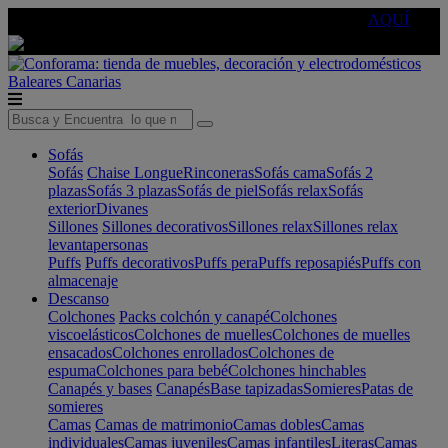
🔵Cambia tu electro con
-10% EXTRA
de descuento ☑️
AQUÍ
Baleares
Canarias
Sofás
Sofás
Chaise Longue
Rinconeras
Sofás cama
Sofás 2
plazas
Sofás 3 plazas
Sofás de piel
Sofás relax
Sofás
exterior
Divanes
Sillones
Sillones decorativos
Sillones relax
Sillones relax
levantapersonas
Puffs
Puffs decorativos
Puffs pera
Puffs reposapiés
Puffs con
almacenaje
Descanso
Colchones
Packs colchón y canapé
Colchones
viscoelásticos
Colchones de muelles
Colchones de muelles
ensacados
Colchones enrollados
Colchones de
espuma
Colchones para bebé
Colchones hinchables
Canapés y bases
Canapés
Base tapizadas
Somieres
Patas de
somieres
Camas
Camas de matrimonio
Camas dobles
Camas
individuales
Camas juveniles
Camas infantiles
Literas
Camas