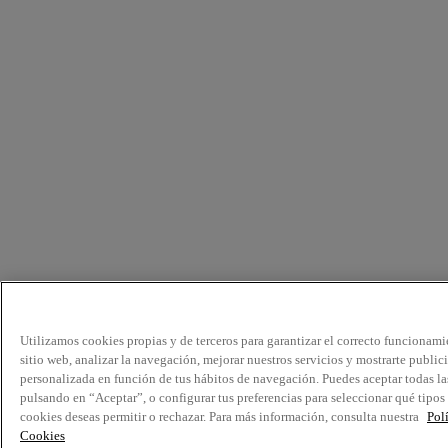
Utilizamos cookies propias y de terceros para garantizar el correcto funcionami
sitio web, analizar la navegación, mejorar nuestros servicios y mostrarte public
personalizada en función de tus hábitos de navegación. Puedes aceptar todas la
pulsando en “Aceptar”, o configurar tus preferencias para seleccionar qué tipos
cookies deseas permitir o rechazar. Para más información, consulta nuestra
Pol
Cookies