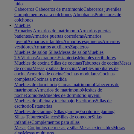
nido
Cabeceros
Cabeceros de matrimonio
Cabeceros juveniles
Complementos para colchones
Almohadas
Protectores de
colchones
Muebles
Armarios
Armarios de matrimonio
Armarios puertas
batientes
Armarios puertas correderas
Armarios
juvenil
Armarios infantiles
Armarios esquineros
Armarios
vestidores
Armarios auxiliares
Zapateros
Muebles de salón
Sillas
Mesas de salón
Muebles
TV
Vitrinas
Aparadores
Estanterias
Muebles recibidores
Muebles de cocina
Sillas de cocinas
Taburetes de cocina
Mesas
de cocina
Mesas y sillas de cocina
Muebles auxiliares de
cocina
Armarios de cocina
Cocinas modulares
Cocinas
completas
Cocinas a medida
Muebles de dormitorio
Camas matrimonio
Cabeceros de
matrimonio
Armarios de matrimonio
Mesitas de
noche
Comodas
Muebles de dormitorio juvenil
Muebles de oficina y teletrabajo
Escritorios
Sillas de
escritorio
Estanterías
Muebles de Gaming
Sillas gaming
Escritorios gaming
Sillas
Taburetes
Bancos
Sillas de comedor
Sillas
infantiles
Complementos para sillas
Mesas
Conjuntos de mesas y sillas
Mesas extensibles
Mesas
altas
Mesas multiusos