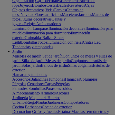
Organización
Cajas decorativas
Percheros
Burros de
ropa
Joyeros
Biombos
Cestas
Baúles
Revisteros
Cajas
Objetos decorativos
Velas
Faroles
Centros de
mesa
Navidad
Flores artificiales
Maceteros
Jarrones
Marcos de
fotos
Figuras decorativas
Cajitas y
joyeros
Relojes
Ambientadores
Iluminación
Lámparas
Iluminación decorativa
Iluminación para
muebles
Iluminación para dormitorio
Iluminación
exterior
Guirnaldas
Balizas
Smart
Light
Bombillas
Focos
Iluminación con rieles
Cintas Led
Tendencias y temporadas
Jardín
Muebles de jardín
Set de jardín
Conjuntos de mesas y sillas de
jardín
Sillas de jardín
Mesas de jardín
Conjuntos de sofás de
jardín
Sofás jardín
Bancos de jardín
Sillas colgantes
Estufas de
exterior
Hamacas y tumbonas
Accesorios
Balancines
Tumbonas
Hamacas
Columpios
Pérgolas
Cenadores
Carpas
Pérgolas
Parasoles
Sombrillas
Parasoles
Toldos
Almacenamiento
Armarios
Arcones
Jardinería
Maquinaria
Huertos
Urbanos
Riego
Plantas
Jardineras
Compostadores
Cocina
Barbacoas
Cocina de exterior
Decoración
Grifos y fuentes
Estatuas
Macetas
Termómetros y