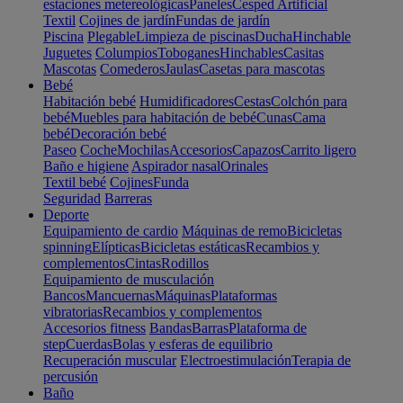
estaciones metereológicas
Paneles
Cesped Artificial
Textil
Cojines de jardín
Fundas de jardín
Piscina
Plegable
Limpieza de piscinas
Ducha
Hinchable
Juguetes
Columpios
Toboganes
Hinchables
Casitas
Mascotas
Comederos
Jaulas
Casetas para mascotas
Bebé
Habitación bebé
Humidificadores
Cestas
Colchón para
bebé
Muebles para habitación de bebé
Cunas
Cama
bebé
Decoración bebé
Paseo
Coche
Mochilas
Accesorios
Capazos
Carrito ligero
Baño e higiene
Aspirador nasal
Orinales
Textil bebé
Cojines
Funda
Seguridad
Barreras
Deporte
Equipamiento de cardio
Máquinas de remo
Bicicletas
spinning
Elípticas
Bicicletas estáticas
Recambios y
complementos
Cintas
Rodillos
Equipamiento de musculación
Bancos
Mancuernas
Máquinas
Plataformas
vibratorias
Recambios y complementos
Accesorios fitness
Bandas
Barras
Plataforma de
step
Cuerdas
Bolas y esferas de equilibrio
Recuperación muscular
Electroestimulación
Terapia de
percusión
Baño