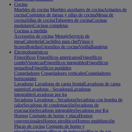
Cocina
Muebles de cocina
Muebles auxiliares de cocina
Armarios de
cocina
Conjuntos de mesas y sillas de cocina
Mesas de
cocina
Sillas de cocina
Taburetes de cocina
Cocinas
modulares
Cocinas completas
Cocinas a medida
Accesorios de cocina
Menaje
Servicio de
mesa
Cubertería
Cuchillos para chef
Vinos y
licores
Botellas
Utensilios de cocina
Vajilla
Bandejas
Electrodomésticos
Frigoríficos
Frigoríficos americanos
Frigoríficos
combi
Vinotecas
Frigoríficos integrables
Frigoríficos
pequeños
Frigoríficos portátiles
Congeladores
Congeladores verticales
Congeladores
horizontales
Lavadoras
Lavadoras de carga frontal
Lavadoras de carga
superior
Lavadoras - Secadoras
Lavadoras
integrables
Lavadoras por kg
Secadoras
Lavadoras - Secadoras
Secadoras con bomba de
calor
Secadoras de condensación
Secadoras de
evacuación
Secadoras integrables
Secadoras por Kg
Hornos
Conjunto de horno y placa
Hornos
convencionales
Hornos pirolíticos
Hornos multifunción
Placas de cocina
Conjunto de horno y
placa
Vitrocerámica
Placas de inducción
Placas de gas