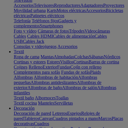
Televisión
Accesorios
Televisores
Reproductores
Adaptadores
Proyectores
Movilidad urbana
Karts
Motos eléctricas
Accesorios
Bicicletas
eléctricas
Patinetes eléctricos
Telefonía
Teléfonos fijos
Gadgets y
complementos
Smartphones
Foto y vídeo
Cámaras de fotos
Trípodes
Videocámaras
Cables
Cables HDMI
Cables de alimentación
Cables
USB
Cables Jack
Consolas y videojuegos
Accesorios
Textil
Ropa de cama
Mantas
Almohadas
Colchas
Sábanas
Nórdicos
Cortinas y estores
Estores
Visillos
Cortinas
Barras de cortina
Cojines
Relleno
Exterior
Fundas
Cojín con relleno
Complementos para sofás
Fundas de sofás
Plaids
Alfombras
Alfombras de habitación
Alfombras
pequeñas
Alfombras antideslizantes
Alfombras de
exterior
Alfombras de baño
Alfombras de salón
Alfombras
infantiles
Textil baño
Albornoces
Toallas
Textil cocina
Manteles
Servilletas
Decoración
Decoración de pared
Letreros
Espejos
Relojes de
pared
Tableros
Canvas
Cuadros pintados a mano
Marcos
Placas
decorativas
Cuadros