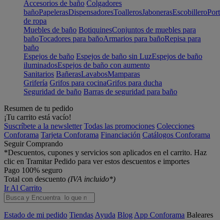
Accesorios de baño
Colgadores
baño
Papeleras
Dispensadores
Toalleros
Jaboneras
Escobillero
Port
de ropa
Muebles de baño
Botiquines
Conjuntos de muebles para
baño
Tocadores para baño
Armarios para baño
Repisa para
baño
Espejos de baño
Espejos de baño sin Luz
Espejos de baño
iluminados
Espejos de baño con aumento
Sanitarios
Bañeras
Lavabos
Mamparas
Grifería
Grifos para cocina
Grifos para ducha
Seguridad de baño
Barras de seguridad para baño
Resumen de tu pedido
¡Tu carrito está vacío!
Suscríbete a la newsletter
Todas las promociones
Colecciones
Conforama
Tarjeta Conforama
Financiación
Catálogos Conforama
Seguir Comprando
*Descuentos, cupones y servicios son aplicados en el carrito. Haz
clic en Tramitar Pedido para ver estos descuentos e importes
Pago 100% seguro
Total con descuento
(IVA incluido*)
Ir Al Carrito
Estado de mi pedido
Tiendas
Ayuda
Blog
App Conforama
Baleares