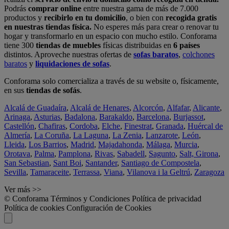
Podrás
comprar online
entre nuestra gama de más de 7.000
productos y
recibirlo en tu domicilio
, o bien con
recogida gratis
en nuestras tiendas física.
No esperes más para crear o renovar tu
hogar y transformarlo en un espacio con mucho estilo. Conforama
tiene 300
tiendas de muebles
físicas distribuidas en
6 países
distintos. Aproveche nuestras ofertas de
sofas baratos
,
colchones
baratos
y
liquidaciones de sofas
.
Conforama solo comercializa a través de su website o, físicamente,
en sus
tiendas de sofás
.
Alcalá de Guadaíra
,
Alcalá de Henares
,
Alcorcón
,
Alfafar
,
Alicante
,
Arinaga
,
Asturias
,
Badalona
,
Barakaldo
,
Barcelona
,
Burjassot
,
Castellón
,
Chafiras
,
Cordoba
,
Elche
,
Finestrat
,
Granada
,
Huércal de
Almería
,
La Coruña
,
La Laguna
,
La Zenia
,
Lanzarote
,
León
,
Lleida
,
Los Barrios
,
Madrid
,
Majadahonda
,
Málaga
,
Murcia
,
Orotava
,
Palma
,
Pamplona
,
Rivas
,
Sabadell
,
Sagunto
,
Salt, Girona
,
San Sebastian
,
Sant Boi
,
Santander
,
Santiago de Compostela
,
Sevilla
,
Tamaraceite
,
Terrassa
,
Viana
,
Vilanova i la Geltrú
,
Zaragoza
Ver más >>
© Conforama
Términos y Condiciones
Política de privacidad
Política de cookies
Configuración de Cookies