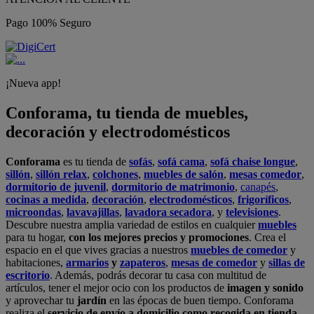
Pago 100% Seguro
¡Nueva app!
Conforama, tu tienda de muebles,
decoración y electrodomésticos
Conforama
es tu tienda de
sofás
,
sofá cama
,
sofá chaise longue
,
sillón
,
sillón relax
,
colchones
,
muebles de salón
,
mesas comedor
,
dormitorio de juvenil
,
dormitorio de matrimonio
,
canapés
,
cocinas a medida
,
decoración
,
electrodomésticos
,
frigoríficos
,
microondas
,
lavavajillas
,
lavadora secadora
, y
televisiones
.
Descubre nuestra amplia variedad de estilos en cualquier
muebles
para tu hogar,
con los mejores precios y promociones
. Crea el
espacio en el que vives gracias a nuestros
muebles de comedor
y
habitaciones,
armarios
y
zapateros
,
mesas de comedor
y
sillas de
escritorio
. Además, podrás decorar tu casa con multitud de
artículos, tener el mejor ocio con los productos de
imagen y sonido
y aprovechar tu
jardín
en las épocas de buen tiempo. Conforama
realiza el
servicio de envío a domicilio como recogida en tienda.