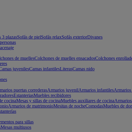
s 3 plazas
Sofás de piel
Sofás relax
Sofás exterior
Divanes
apersonas
macenaje
chones de muelles
Colchones de muelles ensacados
Colchones enrollad
eres
Camas juveniles
Camas infantiles
Literas
Camas nido
ones
marios puertas correderas
Armarios juvenil
Armarios infantiles
Armarios 
radores
Estanterias
Muebles recibidores
e cocina
Mesas y sillas de cocina
Muebles auxiliares de cocina
Armarios
onio
Armarios de matrimonio
Mesitas de noche
Comodas
Muebles de dor
tanterías
entos para sillas
s
Mesas multiusos