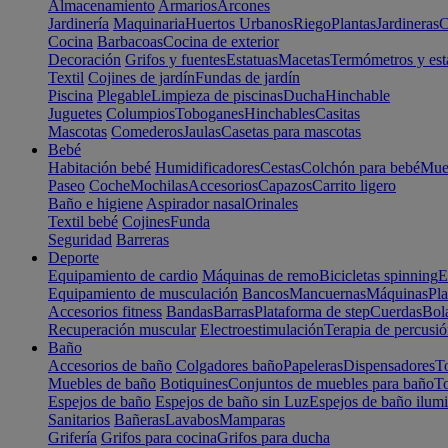
Almacenamiento
Armarios
Arcones
Jardinería
Maquinaria
Huertos Urbanos
Riego
Plantas
Jardineras
C
Cocina
Barbacoas
Cocina de exterior
Decoración
Grifos y fuentes
Estatuas
Macetas
Termómetros y est
Textil
Cojines de jardín
Fundas de jardín
Piscina
Plegable
Limpieza de piscinas
Ducha
Hinchable
Juguetes
Columpios
Toboganes
Hinchables
Casitas
Mascotas
Comederos
Jaulas
Casetas para mascotas
Bebé
Habitación bebé
Humidificadores
Cestas
Colchón para bebé
Mueb
Paseo
Coche
Mochilas
Accesorios
Capazos
Carrito ligero
Baño e higiene
Aspirador nasal
Orinales
Textil bebé
Cojines
Funda
Seguridad
Barreras
Deporte
Equipamiento de cardio
Máquinas de remo
Bicicletas spinning
E
Equipamiento de musculación
Bancos
Mancuernas
Máquinas
Pla
Accesorios fitness
Bandas
Barras
Plataforma de step
Cuerdas
Bola
Recuperación muscular
Electroestimulación
Terapia de percusi
Baño
Accesorios de baño
Colgadores baño
Papeleras
Dispensadores
To
Muebles de baño
Botiquines
Conjuntos de muebles para baño
To
Espejos de baño
Espejos de baño sin Luz
Espejos de baño ilum
Sanitarios
Bañeras
Lavabos
Mamparas
Grifería
Grifos para cocina
Grifos para ducha