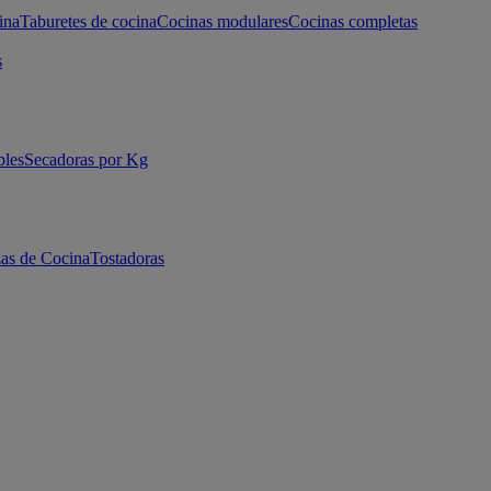
ina
Taburetes de cocina
Cocinas modulares
Cocinas completas
s
bles
Secadoras por Kg
as de Cocina
Tostadoras