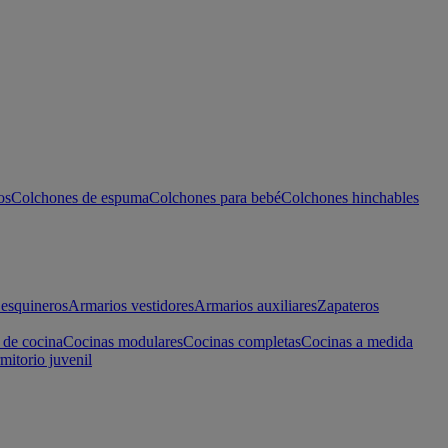
os
Colchones de espuma
Colchones para bebé
Colchones hinchables
esquineros
Armarios vestidores
Armarios auxiliares
Zapateros
 de cocina
Cocinas modulares
Cocinas completas
Cocinas a medida
mitorio juvenil