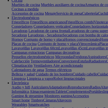
Cocina
Muebles de cocina
Muebles auxiliares de cocina
Armarios de co
Cocinas a medida
Accesorios de cocina
Menaje
Servicio de mesa
Cubertería
Cuchil
Electrodomésticos
Frigoríficos
Frigoríficos americanos
Frigoríficos combi
Vinoteca
Congeladores
Congeladores verticales
Congeladores horizontal
Lavadoras
Lavadoras de carga frontal
Lavadoras de carga super
Secadoras
Lavadoras - Secadoras
Secadoras con bomba de calo
Hornos
Conjunto de horno y placa
Hornos convencionales
Horno
Placas de cocina
Conjunto de horno y placa
Vitrocerámica
Placa
Lavavajillas
Lavavajillas 60cm
Lavavajillas 45cm
Lavavajillas i
Campanas extractoras
Campanas decorativas
Pequeños electrodomésticos
Microondas
Freidoras
Aspiradores
C
Calefacción
Termoventiladores
Convectores
Estufas
Radiadores
C
Climatización
Ventiladores
Aire acondicionado
Calentadores de agua
Termos eléctricos
Belleza y salud
Cuidado de los hombres
Cuidado cabello
Cuidad
Limpieza
Limpieza a vapor
Robot limpiacristales
Electrónica
Audio y hifi
Auriculares
Adaptadores
Reproductores
Radios
Alta
Informática
Almacenamiento
Tablets
Complementos
Portátiles
Im
Gaming & streaming
Monitores gaming
Accesorios
Smart home
Timbres
Cámaras
Altavoces
Wearables
Smartwatches