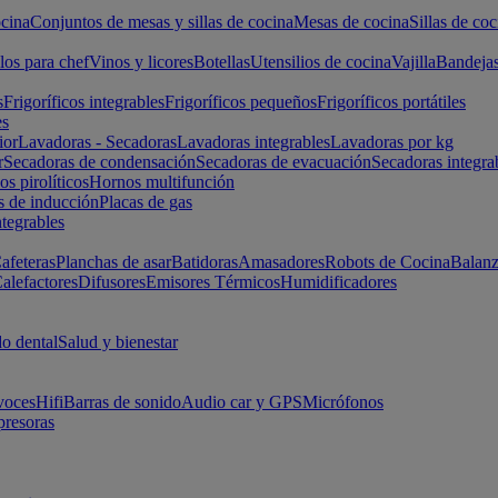
cina
Conjuntos de mesas y sillas de cocina
Mesas de cocina
Sillas de coc
los para chef
Vinos y licores
Botellas
Utensilios de cocina
Vajilla
Bandeja
s
Frigoríficos integrables
Frigoríficos pequeños
Frigoríficos portátiles
es
ior
Lavadoras - Secadoras
Lavadoras integrables
Lavadoras por kg
r
Secadoras de condensación
Secadoras de evacuación
Secadoras integra
s pirolíticos
Hornos multifunción
s de inducción
Placas de gas
ntegrables
afeteras
Planchas de asar
Batidoras
Amasadores
Robots de Cocina
Balanz
alefactores
Difusores
Emisores Térmicos
Humidificadores
o dental
Salud y bienestar
voces
Hifi
Barras de sonido
Audio car y GPS
Micrófonos
presoras