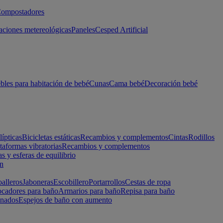
ompostadores
aciones metereológicas
Paneles
Cesped Artificial
les para habitación de bebé
Cunas
Cama bebé
Decoración bebé
lípticas
Bicicletas estáticas
Recambios y complementos
Cintas
Rodillos
taformas vibratorias
Recambios y complementos
s y esferas de equilibrio
ón
alleros
Jaboneras
Escobillero
Portarrollos
Cestas de ropa
cadores para baño
Armarios para baño
Repisa para baño
inados
Espejos de baño con aumento