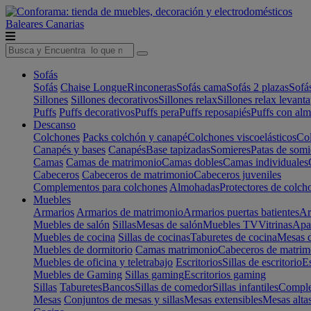
Baleares
Canarias
Sofás
Sofás
Chaise Longue
Rinconeras
Sofás cama
Sofás 2 plazas
Sofá
Sillones
Sillones decorativos
Sillones relax
Sillones relax levant
Puffs
Puffs decorativos
Puffs pera
Puffs reposapiés
Puffs con al
Descanso
Colchones
Packs colchón y canapé
Colchones viscoelásticos
Col
Canapés y bases
Canapés
Base tapizadas
Somieres
Patas de somi
Camas
Camas de matrimonio
Camas dobles
Camas individuales
Cabeceros
Cabeceros de matrimonio
Cabeceros juveniles
Complementos para colchones
Almohadas
Protectores de colch
Muebles
Armarios
Armarios de matrimonio
Armarios puertas batientes
Ar
Muebles de salón
Sillas
Mesas de salón
Muebles TV
Vitrinas
Apa
Muebles de cocina
Sillas de cocinas
Taburetes de cocina
Mesas d
Muebles de dormitorio
Camas matrimonio
Cabeceros de matrim
Muebles de oficina y teletrabajo
Escritorios
Sillas de escritorio
Es
Muebles de Gaming
Sillas gaming
Escritorios gaming
Sillas
Taburetes
Bancos
Sillas de comedor
Sillas infantiles
Complem
Mesas
Conjuntos de mesas y sillas
Mesas extensibles
Mesas alta