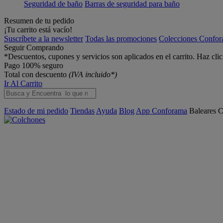
Seguridad de baño
Barras de seguridad para baño
Resumen de tu pedido
¡Tu carrito está vacío!
Suscríbete a la newsletter
Todas las promociones
Colecciones Confo
Seguir Comprando
*Descuentos, cupones y servicios son aplicados en el carrito. Haz cli
Pago 100% seguro
Total con descuento
(IVA incluido*)
Ir Al Carrito
Estado de mi pedido
Tiendas
Ayuda
Blog
App Conforama
Baleares
C