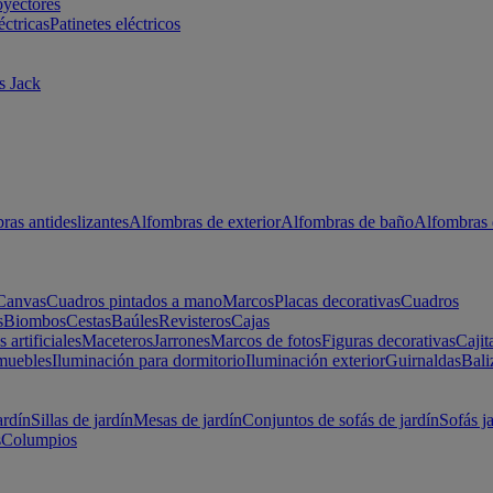
oyectores
éctricas
Patinetes eléctricos
s Jack
ras antideslizantes
Alfombras de exterior
Alfombras de baño
Alfombras 
Canvas
Cuadros pintados a mano
Marcos
Placas decorativas
Cuadros
s
Biombos
Cestas
Baúles
Revisteros
Cajas
s artificiales
Maceteros
Jarrones
Marcos de fotos
Figuras decorativas
Cajit
muebles
Iluminación para dormitorio
Iluminación exterior
Guirnaldas
Bali
ardín
Sillas de jardín
Mesas de jardín
Conjuntos de sofás de jardín
Sofás j
s
Columpios