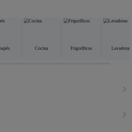
napés
Cocina
Frigoríficos
Lavadoras