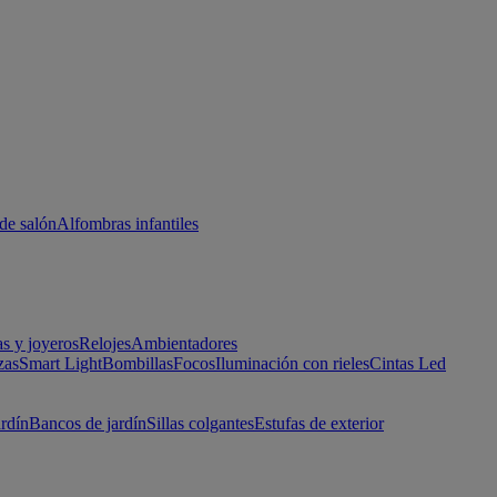
de salón
Alfombras infantiles
as y joyeros
Relojes
Ambientadores
zas
Smart Light
Bombillas
Focos
Iluminación con rieles
Cintas Led
ardín
Bancos de jardín
Sillas colgantes
Estufas de exterior