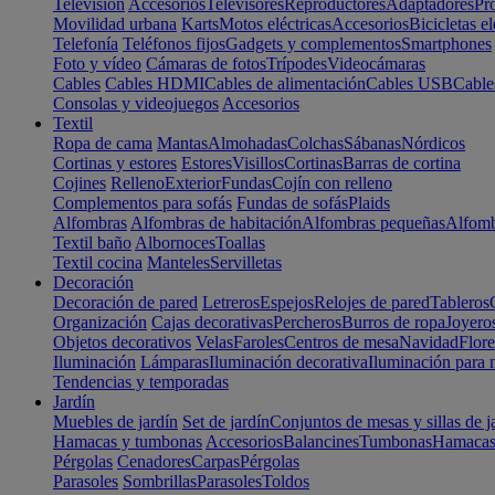
Televisión
Accesorios
Televisores
Reproductores
Adaptadores
Pr
Movilidad urbana
Karts
Motos eléctricas
Accesorios
Bicicletas el
Telefonía
Teléfonos fijos
Gadgets y complementos
Smartphones
Foto y vídeo
Cámaras de fotos
Trípodes
Videocámaras
Cables
Cables HDMI
Cables de alimentación
Cables USB
Cable
Consolas y videojuegos
Accesorios
Textil
Ropa de cama
Mantas
Almohadas
Colchas
Sábanas
Nórdicos
Cortinas y estores
Estores
Visillos
Cortinas
Barras de cortina
Cojines
Relleno
Exterior
Fundas
Cojín con relleno
Complementos para sofás
Fundas de sofás
Plaids
Alfombras
Alfombras de habitación
Alfombras pequeñas
Alfomb
Textil baño
Albornoces
Toallas
Textil cocina
Manteles
Servilletas
Decoración
Decoración de pared
Letreros
Espejos
Relojes de pared
Tableros
Organización
Cajas decorativas
Percheros
Burros de ropa
Joyero
Objetos decorativos
Velas
Faroles
Centros de mesa
Navidad
Flore
Iluminación
Lámparas
Iluminación decorativa
Iluminación para 
Tendencias y temporadas
Jardín
Muebles de jardín
Set de jardín
Conjuntos de mesas y sillas de j
Hamacas y tumbonas
Accesorios
Balancines
Tumbonas
Hamaca
Pérgolas
Cenadores
Carpas
Pérgolas
Parasoles
Sombrillas
Parasoles
Toldos