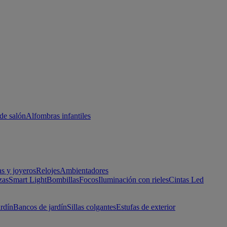
de salón
Alfombras infantiles
as y joyeros
Relojes
Ambientadores
zas
Smart Light
Bombillas
Focos
Iluminación con rieles
Cintas Led
ardín
Bancos de jardín
Sillas colgantes
Estufas de exterior