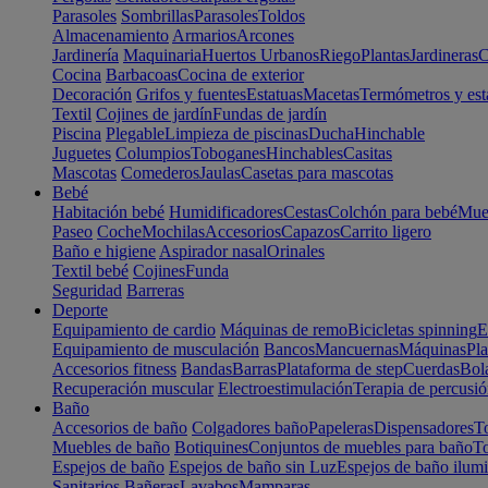
Parasoles
Sombrillas
Parasoles
Toldos
Almacenamiento
Armarios
Arcones
Jardinería
Maquinaria
Huertos Urbanos
Riego
Plantas
Jardineras
C
Cocina
Barbacoas
Cocina de exterior
Decoración
Grifos y fuentes
Estatuas
Macetas
Termómetros y est
Textil
Cojines de jardín
Fundas de jardín
Piscina
Plegable
Limpieza de piscinas
Ducha
Hinchable
Juguetes
Columpios
Toboganes
Hinchables
Casitas
Mascotas
Comederos
Jaulas
Casetas para mascotas
Bebé
Habitación bebé
Humidificadores
Cestas
Colchón para bebé
Mueb
Paseo
Coche
Mochilas
Accesorios
Capazos
Carrito ligero
Baño e higiene
Aspirador nasal
Orinales
Textil bebé
Cojines
Funda
Seguridad
Barreras
Deporte
Equipamiento de cardio
Máquinas de remo
Bicicletas spinning
E
Equipamiento de musculación
Bancos
Mancuernas
Máquinas
Pla
Accesorios fitness
Bandas
Barras
Plataforma de step
Cuerdas
Bola
Recuperación muscular
Electroestimulación
Terapia de percusi
Baño
Accesorios de baño
Colgadores baño
Papeleras
Dispensadores
To
Muebles de baño
Botiquines
Conjuntos de muebles para baño
To
Espejos de baño
Espejos de baño sin Luz
Espejos de baño ilum
Sanitarios
Bañeras
Lavabos
Mamparas