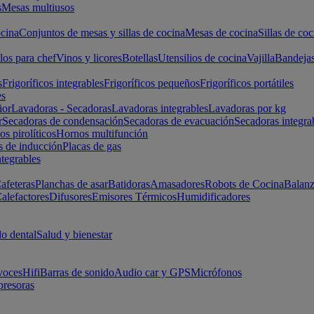
s
Mesas multiusos
cina
Conjuntos de mesas y sillas de cocina
Mesas de cocina
Sillas de coc
los para chef
Vinos y licores
Botellas
Utensilios de cocina
Vajilla
Bandeja
s
Frigoríficos integrables
Frigoríficos pequeños
Frigoríficos portátiles
es
ior
Lavadoras - Secadoras
Lavadoras integrables
Lavadoras por kg
r
Secadoras de condensación
Secadoras de evacuación
Secadoras integra
s pirolíticos
Hornos multifunción
s de inducción
Placas de gas
ntegrables
afeteras
Planchas de asar
Batidoras
Amasadores
Robots de Cocina
Balanz
alefactores
Difusores
Emisores Térmicos
Humidificadores
o dental
Salud y bienestar
voces
Hifi
Barras de sonido
Audio car y GPS
Micrófonos
presoras