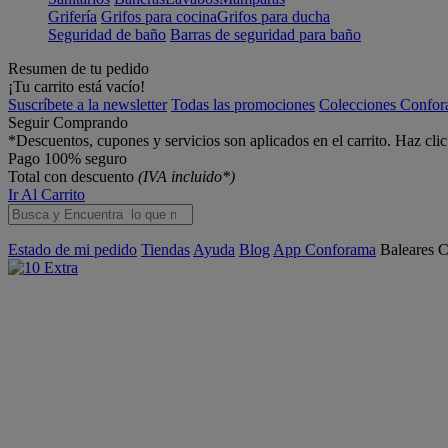
Grifería
Grifos para cocina
Grifos para ducha
Seguridad de baño
Barras de seguridad para baño
Resumen de tu pedido
¡Tu carrito está vacío!
Suscríbete a la newsletter
Todas las promociones
Colecciones Confo
Seguir Comprando
*Descuentos, cupones y servicios son aplicados en el carrito. Haz cli
Pago 100% seguro
Total con descuento
(IVA incluido*)
Ir Al Carrito
Estado de mi pedido
Tiendas
Ayuda
Blog
App Conforama
Baleares
C