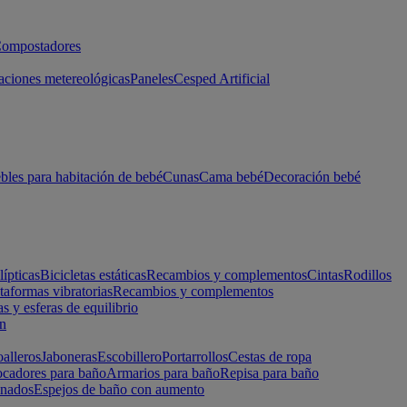
ompostadores
aciones metereológicas
Paneles
Cesped Artificial
les para habitación de bebé
Cunas
Cama bebé
Decoración bebé
lípticas
Bicicletas estáticas
Recambios y complementos
Cintas
Rodillos
taformas vibratorias
Recambios y complementos
s y esferas de equilibrio
ón
alleros
Jaboneras
Escobillero
Portarrollos
Cestas de ropa
cadores para baño
Armarios para baño
Repisa para baño
inados
Espejos de baño con aumento