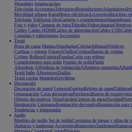
Wearables
Smartwatches
Televisión
Accesorios
Televisores
Reproductores
Adaptadores
Pr
Movilidad urbana
Karts
Motos eléctricas
Accesorios
Bicicletas el
Telefonía
Teléfonos fijos
Gadgets y complementos
Smartphones
Foto y vídeo
Cámaras de fotos
Trípodes
Videocámaras
Objetivos
Cables
Cables HDMI
Cables de alimentación
Cables USB
Cable
Consolas y videojuegos
Accesorios
Textil
Ropa de cama
Mantas
Almohadas
Colchas
Sábanas
Nórdicos
Cortinas y estores
Estores
Visillos
Cortinas
Barras de cortina
Cojines
Relleno
Exterior
Fundas
Cojín con relleno
Complementos para sofás
Fundas de sofás
Plaids
Alfombras
Alfombras de habitación
Alfombras pequeñas
Alfomb
Textil baño
Albornoces
Toallas
Textil cocina
Manteles
Servilletas
Decoración
Decoración de pared
Letreros
Espejos
Relojes de pared
Tableros
Organización
Cajas decorativas
Percheros
Burros de ropa
Joyero
Objetos decorativos
Velas
Faroles
Centros de mesa
Navidad
Flore
Iluminación
Lámparas
Iluminación decorativa
Iluminación para 
Tendencias y temporadas
Jardín
Muebles de jardín
Set de jardín
Conjuntos de mesas y sillas de j
Hamacas y tumbonas
Accesorios
Balancines
Tumbonas
Hamaca
Pérgolas
Cenadores
Carpas
Pérgolas