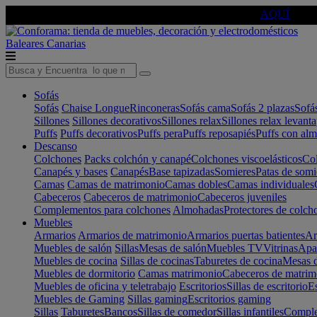
🔵Cambia tu electro con
-10% EXTRA
de descuento ☑️
AQUÍ
Baleares
Canarias
Sofás
Sofás
Chaise Longue
Rinconeras
Sofás cama
Sofás 2 plazas
Sofá
Sillones
Sillones decorativos
Sillones relax
Sillones relax levant
Puffs
Puffs decorativos
Puffs pera
Puffs reposapiés
Puffs con al
Descanso
Colchones
Packs colchón y canapé
Colchones viscoelásticos
Col
Canapés y bases
Canapés
Base tapizadas
Somieres
Patas de somi
Camas
Camas de matrimonio
Camas dobles
Camas individuales
Cabeceros
Cabeceros de matrimonio
Cabeceros juveniles
Complementos para colchones
Almohadas
Protectores de colch
Muebles
Armarios
Armarios de matrimonio
Armarios puertas batientes
Ar
Muebles de salón
Sillas
Mesas de salón
Muebles TV
Vitrinas
Apa
Muebles de cocina
Sillas de cocinas
Taburetes de cocina
Mesas d
Muebles de dormitorio
Camas matrimonio
Cabeceros de matrim
Muebles de oficina y teletrabajo
Escritorios
Sillas de escritorio
Es
Muebles de Gaming
Sillas gaming
Escritorios gaming
Sillas
Taburetes
Bancos
Sillas de comedor
Sillas infantiles
Complem