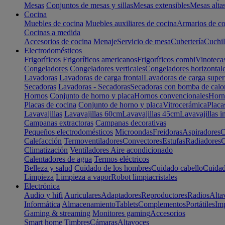
Mesas
Conjuntos de mesas y sillas
Mesas extensibles
Mesas alta
Cocina
Muebles de cocina
Muebles auxiliares de cocina
Armarios de co
Cocinas a medida
Accesorios de cocina
Menaje
Servicio de mesa
Cubertería
Cuchil
Electrodomésticos
Frigoríficos
Frigoríficos americanos
Frigoríficos combi
Vinoteca
Congeladores
Congeladores verticales
Congeladores horizontal
Lavadoras
Lavadoras de carga frontal
Lavadoras de carga super
Secadoras
Lavadoras - Secadoras
Secadoras con bomba de calo
Hornos
Conjunto de horno y placa
Hornos convencionales
Horno
Placas de cocina
Conjunto de horno y placa
Vitrocerámica
Placa
Lavavajillas
Lavavajillas 60cm
Lavavajillas 45cm
Lavavajillas i
Campanas extractoras
Campanas decorativas
Pequeños electrodomésticos
Microondas
Freidoras
Aspiradores
C
Calefacción
Termoventiladores
Convectores
Estufas
Radiadores
C
Climatización
Ventiladores
Aire acondicionado
Calentadores de agua
Termos eléctricos
Belleza y salud
Cuidado de los hombres
Cuidado cabello
Cuidad
Limpieza
Limpieza a vapor
Robot limpiacristales
Electrónica
Audio y hifi
Auriculares
Adaptadores
Reproductores
Radios
Alta
Informática
Almacenamiento
Tablets
Complementos
Portátiles
Im
Gaming & streaming
Monitores gaming
Accesorios
Smart home
Timbres
Cámaras
Altavoces