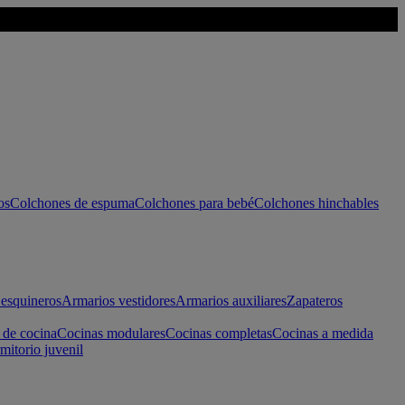
os
Colchones de espuma
Colchones para bebé
Colchones hinchables
esquineros
Armarios vestidores
Armarios auxiliares
Zapateros
 de cocina
Cocinas modulares
Cocinas completas
Cocinas a medida
mitorio juvenil