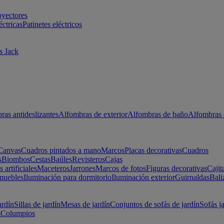
oyectores
éctricas
Patinetes eléctricos
s Jack
ras antideslizantes
Alfombras de exterior
Alfombras de baño
Alfombras 
Canvas
Cuadros pintados a mano
Marcos
Placas decorativas
Cuadros
s
Biombos
Cestas
Baúles
Revisteros
Cajas
s artificiales
Maceteros
Jarrones
Marcos de fotos
Figuras decorativas
Cajit
muebles
Iluminación para dormitorio
Iluminación exterior
Guirnaldas
Bali
ardín
Sillas de jardín
Mesas de jardín
Conjuntos de sofás de jardín
Sofás j
s
Columpios