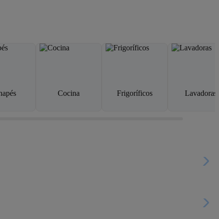
napés
Cocina
Frigoríficos
Lavadoras