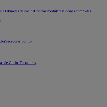
ina
Taburetes de cocina
Cocinas modulares
Cocinas completas
s
bles
Secadoras por Kg
as de Cocina
Tostadoras