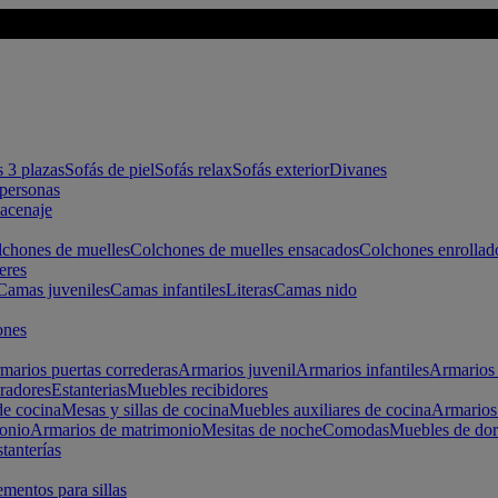
s 3 plazas
Sofás de piel
Sofás relax
Sofás exterior
Divanes
apersonas
macenaje
chones de muelles
Colchones de muelles ensacados
Colchones enrollad
eres
Camas juveniles
Camas infantiles
Literas
Camas nido
ones
marios puertas correderas
Armarios juvenil
Armarios infantiles
Armarios 
radores
Estanterias
Muebles recibidores
e cocina
Mesas y sillas de cocina
Muebles auxiliares de cocina
Armarios
onio
Armarios de matrimonio
Mesitas de noche
Comodas
Muebles de dor
tanterías
entos para sillas