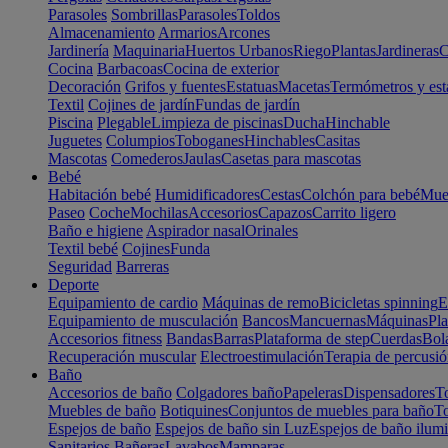
Parasoles
Sombrillas
Parasoles
Toldos
Almacenamiento
Armarios
Arcones
Jardinería
Maquinaria
Huertos Urbanos
Riego
Plantas
Jardineras
C
Cocina
Barbacoas
Cocina de exterior
Decoración
Grifos y fuentes
Estatuas
Macetas
Termómetros y est
Textil
Cojines de jardín
Fundas de jardín
Piscina
Plegable
Limpieza de piscinas
Ducha
Hinchable
Juguetes
Columpios
Toboganes
Hinchables
Casitas
Mascotas
Comederos
Jaulas
Casetas para mascotas
Bebé
Habitación bebé
Humidificadores
Cestas
Colchón para bebé
Mueb
Paseo
Coche
Mochilas
Accesorios
Capazos
Carrito ligero
Baño e higiene
Aspirador nasal
Orinales
Textil bebé
Cojines
Funda
Seguridad
Barreras
Deporte
Equipamiento de cardio
Máquinas de remo
Bicicletas spinning
E
Equipamiento de musculación
Bancos
Mancuernas
Máquinas
Pla
Accesorios fitness
Bandas
Barras
Plataforma de step
Cuerdas
Bola
Recuperación muscular
Electroestimulación
Terapia de percusi
Baño
Accesorios de baño
Colgadores baño
Papeleras
Dispensadores
To
Muebles de baño
Botiquines
Conjuntos de muebles para baño
To
Espejos de baño
Espejos de baño sin Luz
Espejos de baño ilum
Sanitarios
Bañeras
Lavabos
Mamparas