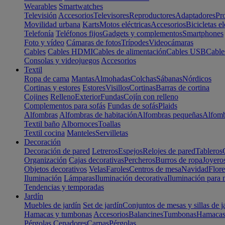
Wearables
Smartwatches
Televisión
Accesorios
Televisores
Reproductores
Adaptadores
Pr
Movilidad urbana
Karts
Motos eléctricas
Accesorios
Bicicletas el
Telefonía
Teléfonos fijos
Gadgets y complementos
Smartphones
Foto y vídeo
Cámaras de fotos
Trípodes
Videocámaras
Cables
Cables HDMI
Cables de alimentación
Cables USB
Cable
Consolas y videojuegos
Accesorios
Textil
Ropa de cama
Mantas
Almohadas
Colchas
Sábanas
Nórdicos
Cortinas y estores
Estores
Visillos
Cortinas
Barras de cortina
Cojines
Relleno
Exterior
Fundas
Cojín con relleno
Complementos para sofás
Fundas de sofás
Plaids
Alfombras
Alfombras de habitación
Alfombras pequeñas
Alfomb
Textil baño
Albornoces
Toallas
Textil cocina
Manteles
Servilletas
Decoración
Decoración de pared
Letreros
Espejos
Relojes de pared
Tableros
Organización
Cajas decorativas
Percheros
Burros de ropa
Joyero
Objetos decorativos
Velas
Faroles
Centros de mesa
Navidad
Flore
Iluminación
Lámparas
Iluminación decorativa
Iluminación para 
Tendencias y temporadas
Jardín
Muebles de jardín
Set de jardín
Conjuntos de mesas y sillas de j
Hamacas y tumbonas
Accesorios
Balancines
Tumbonas
Hamaca
Pérgolas
Cenadores
Carpas
Pérgolas