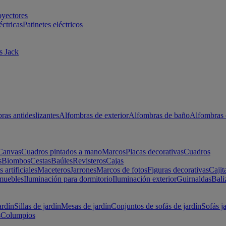
oyectores
éctricas
Patinetes eléctricos
s Jack
ras antideslizantes
Alfombras de exterior
Alfombras de baño
Alfombras 
Canvas
Cuadros pintados a mano
Marcos
Placas decorativas
Cuadros
s
Biombos
Cestas
Baúles
Revisteros
Cajas
s artificiales
Maceteros
Jarrones
Marcos de fotos
Figuras decorativas
Cajit
muebles
Iluminación para dormitorio
Iluminación exterior
Guirnaldas
Bali
ardín
Sillas de jardín
Mesas de jardín
Conjuntos de sofás de jardín
Sofás j
s
Columpios