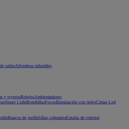
de salón
Alfombras infantiles
as y joyeros
Relojes
Ambientadores
zas
Smart Light
Bombillas
Focos
Iluminación con rieles
Cintas Led
ardín
Bancos de jardín
Sillas colgantes
Estufas de exterior