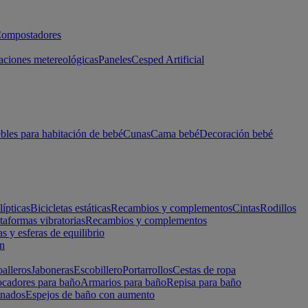
ompostadores
aciones metereológicas
Paneles
Cesped Artificial
les para habitación de bebé
Cunas
Cama bebé
Decoración bebé
lípticas
Bicicletas estáticas
Recambios y complementos
Cintas
Rodillos
taformas vibratorias
Recambios y complementos
s y esferas de equilibrio
ón
alleros
Jaboneras
Escobillero
Portarrollos
Cestas de ropa
cadores para baño
Armarios para baño
Repisa para baño
inados
Espejos de baño con aumento