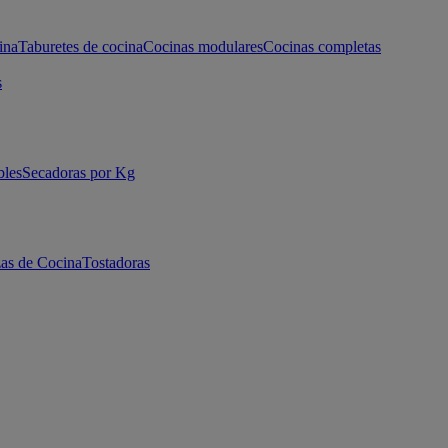
ina
Taburetes de cocina
Cocinas modulares
Cocinas completas
s
bles
Secadoras por Kg
as de Cocina
Tostadoras