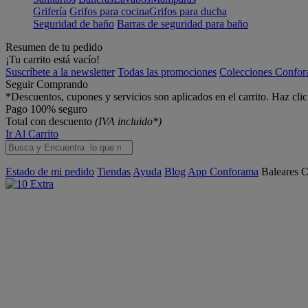
Grifería
Grifos para cocina
Grifos para ducha
Seguridad de baño
Barras de seguridad para baño
Resumen de tu pedido
¡Tu carrito está vacío!
Suscríbete a la newsletter
Todas las promociones
Colecciones Confo
Seguir Comprando
*Descuentos, cupones y servicios son aplicados en el carrito. Haz cli
Pago 100% seguro
Total con descuento
(IVA incluido*)
Ir Al Carrito
Estado de mi pedido
Tiendas
Ayuda
Blog
App Conforama
Baleares
C