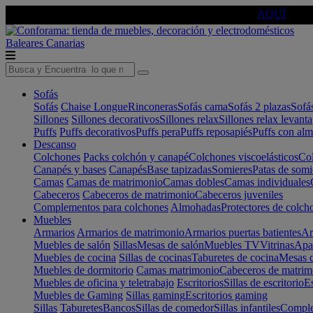
🔵Cambia tu electro con
-10% EXTRA
de descuento ☑️
AQUÍ
Baleares
Canarias
Sofás
Sofás
Chaise Longue
Rinconeras
Sofás cama
Sofás 2 plazas
Sofá
Sillones
Sillones decorativos
Sillones relax
Sillones relax levant
Puffs
Puffs decorativos
Puffs pera
Puffs reposapiés
Puffs con al
Descanso
Colchones
Packs colchón y canapé
Colchones viscoelásticos
Col
Canapés y bases
Canapés
Base tapizadas
Somieres
Patas de somi
Camas
Camas de matrimonio
Camas dobles
Camas individuales
Cabeceros
Cabeceros de matrimonio
Cabeceros juveniles
Complementos para colchones
Almohadas
Protectores de colch
Muebles
Armarios
Armarios de matrimonio
Armarios puertas batientes
Ar
Muebles de salón
Sillas
Mesas de salón
Muebles TV
Vitrinas
Apa
Muebles de cocina
Sillas de cocinas
Taburetes de cocina
Mesas d
Muebles de dormitorio
Camas matrimonio
Cabeceros de matrim
Muebles de oficina y teletrabajo
Escritorios
Sillas de escritorio
Es
Muebles de Gaming
Sillas gaming
Escritorios gaming
Sillas
Taburetes
Bancos
Sillas de comedor
Sillas infantiles
Complem