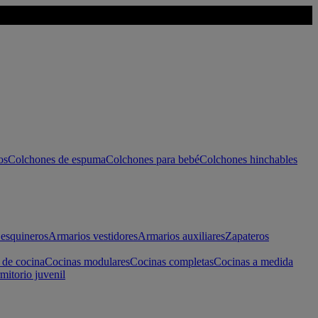
os
Colchones de espuma
Colchones para bebé
Colchones hinchables
esquineros
Armarios vestidores
Armarios auxiliares
Zapateros
 de cocina
Cocinas modulares
Cocinas completas
Cocinas a medida
mitorio juvenil