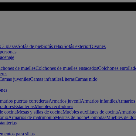
s 3 plazas
Sofás de piel
Sofás relax
Sofás exterior
Divanes
apersonas
macenaje
chones de muelles
Colchones de muelles ensacados
Colchones enrollad
eres
Camas juveniles
Camas infantiles
Literas
Camas nido
ones
marios puertas correderas
Armarios juvenil
Armarios infantiles
Armarios 
radores
Estanterias
Muebles recibidores
e cocina
Mesas y sillas de cocina
Muebles auxiliares de cocina
Armarios
onio
Armarios de matrimonio
Mesitas de noche
Comodas
Muebles de dor
tanterías
entos para sillas