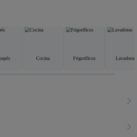
napés
Cocina
Frigoríficos
Lavadoras