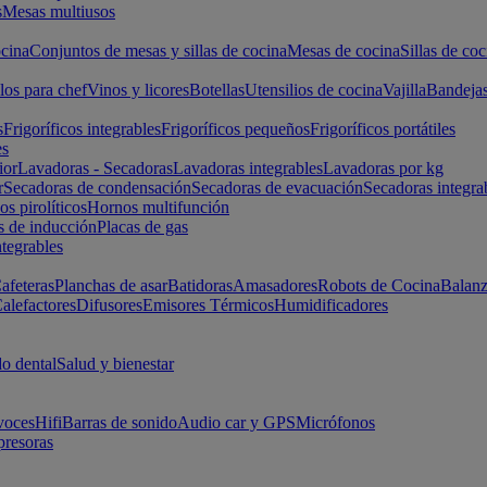
s
Mesas multiusos
cina
Conjuntos de mesas y sillas de cocina
Mesas de cocina
Sillas de coc
los para chef
Vinos y licores
Botellas
Utensilios de cocina
Vajilla
Bandeja
s
Frigoríficos integrables
Frigoríficos pequeños
Frigoríficos portátiles
es
ior
Lavadoras - Secadoras
Lavadoras integrables
Lavadoras por kg
r
Secadoras de condensación
Secadoras de evacuación
Secadoras integra
s pirolíticos
Hornos multifunción
s de inducción
Placas de gas
ntegrables
afeteras
Planchas de asar
Batidoras
Amasadores
Robots de Cocina
Balanz
alefactores
Difusores
Emisores Térmicos
Humidificadores
o dental
Salud y bienestar
voces
Hifi
Barras de sonido
Audio car y GPS
Micrófonos
presoras