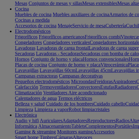
Mesas
Conjuntos de mesas y sillas
Mesas extensibles
Mesas alta
Cocina
Muebles de cocina
Muebles auxiliares de cocina
Armarios de co
Cocinas a medida
Accesorios de cocina
Menaje
Servicio de mesa
Cubertería
Cuchil
Electrodomésticos
Frigoríficos
Frigoríficos americanos
Frigoríficos combi
Vinoteca
Congeladores
Congeladores verticales
Congeladores horizontal
Lavadoras
Lavadoras de carga frontal
Lavadoras de carga super
Secadoras
Lavadoras - Secadoras
Secadoras con bomba de calo
Hornos
Conjunto de horno y placa
Hornos convencionales
Horno
Placas de cocina
Conjunto de horno y placa
Vitrocerámica
Placa
Lavavajillas
Lavavajillas 60cm
Lavavajillas 45cm
Lavavajillas i
Campanas extractoras
Campanas decorativas
Pequeños electrodomésticos
Microondas
Freidoras
Aspiradores
C
Calefacción
Termoventiladores
Convectores
Estufas
Radiadores
C
Climatización
Ventiladores
Aire acondicionado
Calentadores de agua
Termos eléctricos
Belleza y salud
Cuidado de los hombres
Cuidado cabello
Cuidad
Limpieza
Limpieza a vapor
Robot limpiacristales
Electrónica
Audio y hifi
Auriculares
Adaptadores
Reproductores
Radios
Alta
Informática
Almacenamiento
Tablets
Complementos
Portátiles
Im
Gaming & streaming
Monitores gaming
Accesorios
Smart home
Timbres
Cámaras
Altavoces