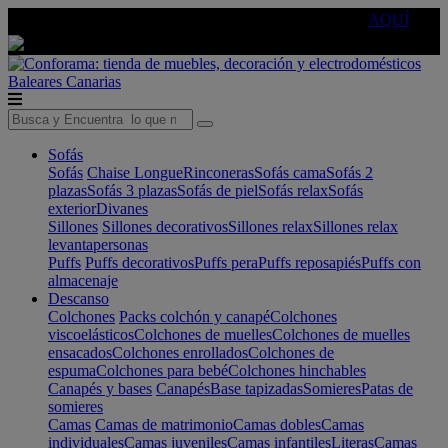
🔵Cambia tu electro con
-10% EXTRA
de descuento ☑️
AQUÍ
Baleares
Canarias
Sofás
Sofás
Chaise Longue
Rinconeras
Sofás cama
Sofás 2
plazas
Sofás 3 plazas
Sofás de piel
Sofás relax
Sofás
exterior
Divanes
Sillones
Sillones decorativos
Sillones relax
Sillones relax
levantapersonas
Puffs
Puffs decorativos
Puffs pera
Puffs reposapiés
Puffs con
almacenaje
Descanso
Colchones
Packs colchón y canapé
Colchones
viscoelásticos
Colchones de muelles
Colchones de muelles
ensacados
Colchones enrollados
Colchones de
espuma
Colchones para bebé
Colchones hinchables
Canapés y bases
Canapés
Base tapizadas
Somieres
Patas de
somieres
Camas
Camas de matrimonio
Camas dobles
Camas
individuales
Camas juveniles
Camas infantiles
Literas
Camas