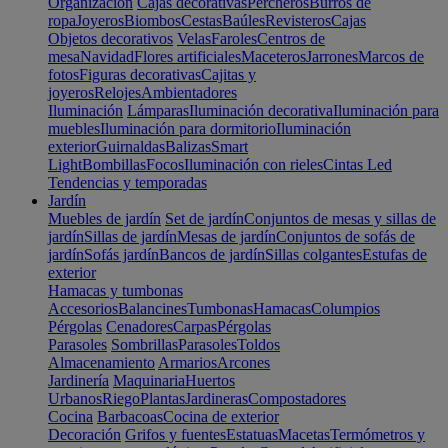
Organización
Cajas decorativas
Percheros
Burros de
ropa
Joyeros
Biombos
Cestas
Baúles
Revisteros
Cajas
Objetos decorativos
Velas
Faroles
Centros de
mesa
Navidad
Flores artificiales
Maceteros
Jarrones
Marcos de
fotos
Figuras decorativas
Cajitas y
joyeros
Relojes
Ambientadores
Iluminación
Lámparas
Iluminación decorativa
Iluminación para
muebles
Iluminación para dormitorio
Iluminación
exterior
Guirnaldas
Balizas
Smart
Light
Bombillas
Focos
Iluminación con rieles
Cintas Led
Tendencias y temporadas
Jardín
Muebles de jardín
Set de jardín
Conjuntos de mesas y sillas de
jardín
Sillas de jardín
Mesas de jardín
Conjuntos de sofás de
jardín
Sofás jardín
Bancos de jardín
Sillas colgantes
Estufas de
exterior
Hamacas y tumbonas
Accesorios
Balancines
Tumbonas
Hamacas
Columpios
Pérgolas
Cenadores
Carpas
Pérgolas
Parasoles
Sombrillas
Parasoles
Toldos
Almacenamiento
Armarios
Arcones
Jardinería
Maquinaria
Huertos
Urbanos
Riego
Plantas
Jardineras
Compostadores
Cocina
Barbacoas
Cocina de exterior
Decoración
Grifos y fuentes
Estatuas
Macetas
Termómetros y