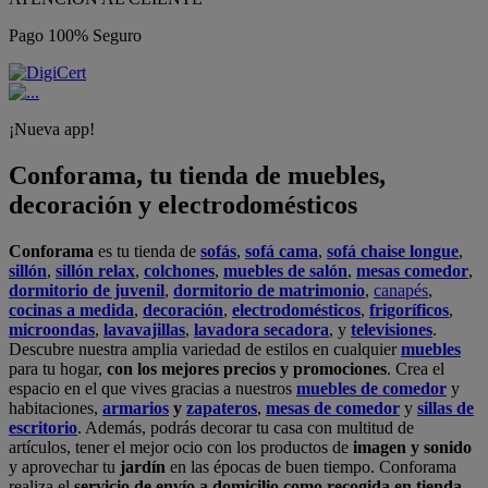
Pago 100% Seguro
¡Nueva app!
Conforama, tu tienda de muebles,
decoración y electrodomésticos
Conforama
es tu tienda de
sofás
,
sofá cama
,
sofá chaise longue
,
sillón
,
sillón relax
,
colchones
,
muebles de salón
,
mesas comedor
,
dormitorio de juvenil
,
dormitorio de matrimonio
,
canapés
,
cocinas a medida
,
decoración
,
electrodomésticos
,
frigoríficos
,
microondas
,
lavavajillas
,
lavadora secadora
, y
televisiones
.
Descubre nuestra amplia variedad de estilos en cualquier
muebles
para tu hogar,
con los mejores precios y promociones
. Crea el
espacio en el que vives gracias a nuestros
muebles de comedor
y
habitaciones,
armarios
y
zapateros
,
mesas de comedor
y
sillas de
escritorio
. Además, podrás decorar tu casa con multitud de
artículos, tener el mejor ocio con los productos de
imagen y sonido
y aprovechar tu
jardín
en las épocas de buen tiempo. Conforama
realiza el
servicio de envío a domicilio como recogida en tienda.