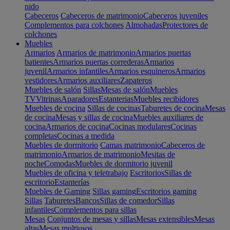
nido
Cabeceros
Cabeceros de matrimonio
Cabeceros juveniles
Complementos para colchones
Almohadas
Protectores de
colchones
Muebles
Armarios
Armarios de matrimonio
Armarios puertas
batientes
Armarios puertas correderas
Armarios
juvenil
Armarios infantiles
Armarios esquineros
Armarios
vestidores
Armarios auxiliares
Zapateros
Muebles de salón
Sillas
Mesas de salón
Muebles
TV
Vitrinas
Aparadores
Estanterias
Muebles recibidores
Muebles de cocina
Sillas de cocinas
Taburetes de cocina
Mesas
de cocina
Mesas y sillas de cocina
Muebles auxiliares de
cocina
Armarios de cocina
Cocinas modulares
Cocinas
completas
Cocinas a medida
Muebles de dormitorio
Camas matrimonio
Cabeceros de
matrimonio
Armarios de matrimonio
Mesitas de
noche
Comodas
Muebles de dormitorio juvenil
Muebles de oficina y teletrabajo
Escritorios
Sillas de
escritorio
Estanterías
Muebles de Gaming
Sillas gaming
Escritorios gaming
Sillas
Taburetes
Bancos
Sillas de comedor
Sillas
infantiles
Complementos para sillas
Mesas
Conjuntos de mesas y sillas
Mesas extensibles
Mesas
altas
Mesas multiusos