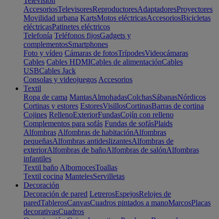
Televisión
Accesorios
Televisores
Reproductores
Adaptadores
Proyectores
Movilidad urbana
Karts
Motos eléctricas
Accesorios
Bicicletas
eléctricas
Patinetes eléctricos
Telefonía
Teléfonos fijos
Gadgets y
complementos
Smartphones
Foto y vídeo
Cámaras de fotos
Trípodes
Videocámaras
Cables
Cables HDMI
Cables de alimentación
Cables
USB
Cables Jack
Consolas y videojuegos
Accesorios
Textil
Ropa de cama
Mantas
Almohadas
Colchas
Sábanas
Nórdicos
Cortinas y estores
Estores
Visillos
Cortinas
Barras de cortina
Cojines
Relleno
Exterior
Fundas
Cojín con relleno
Complementos para sofás
Fundas de sofás
Plaids
Alfombras
Alfombras de habitación
Alfombras
pequeñas
Alfombras antideslizantes
Alfombras de
exterior
Alfombras de baño
Alfombras de salón
Alfombras
infantiles
Textil baño
Albornoces
Toallas
Textil cocina
Manteles
Servilletas
Decoración
Decoración de pared
Letreros
Espejos
Relojes de
pared
Tableros
Canvas
Cuadros pintados a mano
Marcos
Placas
decorativas
Cuadros