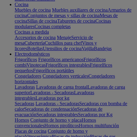
Cocina
Muebles de cocina
Muebles auxiliares de cocina
Armarios de
cocina
Conjuntos de mesas y sillas de cocina
Mesas de
cocina
Sillas de cocina
Taburetes de cocina
Cocinas
modulares
Cocinas completas
Cocinas a medida
Accesorios de cocina
Menaje
Servicio de
mesa
Cubertería
Cuchillos para chef
Vinos y
licores
Botellas
Utensilios de cocina
Vajilla
Bandejas
Electrodomésticos
Frigoríficos
Frigoríficos americanos
Frigoríficos
combi
Vinotecas
Frigoríficos integrables
Frigoríficos
pequeños
Frigoríficos portátiles
Congeladores
Congeladores verticales
Congeladores
horizontales
Lavadoras
Lavadoras de carga frontal
Lavadoras de carga
superior
Lavadoras - Secadoras
Lavadoras
integrables
Lavadoras por kg
Secadoras
Lavadoras - Secadoras
Secadoras con bomba de
calor
Secadoras de condensación
Secadoras de
evacuación
Secadoras integrables
Secadoras por Kg
Hornos
Conjunto de horno y placa
Hornos
convencionales
Hornos pirolíticos
Hornos multifunción
Placas de cocina
Conjunto de horno y
placa
Vitrocerámica
Placas de inducción
Placas de gas