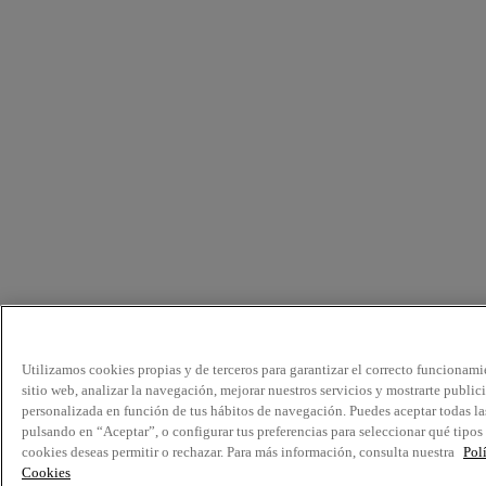
Utilizamos cookies propias y de terceros para garantizar el correcto funcionami
sitio web, analizar la navegación, mejorar nuestros servicios y mostrarte public
personalizada en función de tus hábitos de navegación. Puedes aceptar todas la
pulsando en “Aceptar”, o configurar tus preferencias para seleccionar qué tipos
cookies deseas permitir o rechazar. Para más información, consulta nuestra
Pol
Cookies