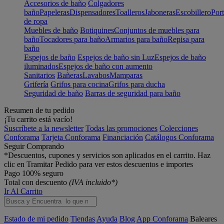
Accesorios de baño
Colgadores
baño
Papeleras
Dispensadores
Toalleros
Jaboneras
Escobillero
Port
de ropa
Muebles de baño
Botiquines
Conjuntos de muebles para
baño
Tocadores para baño
Armarios para baño
Repisa para
baño
Espejos de baño
Espejos de baño sin Luz
Espejos de baño
iluminados
Espejos de baño con aumento
Sanitarios
Bañeras
Lavabos
Mamparas
Grifería
Grifos para cocina
Grifos para ducha
Seguridad de baño
Barras de seguridad para baño
Resumen de tu pedido
¡Tu carrito está vacío!
Suscríbete a la newsletter
Todas las promociones
Colecciones
Conforama
Tarjeta Conforama
Financiación
Catálogos Conforama
Seguir Comprando
*Descuentos, cupones y servicios son aplicados en el carrito. Haz
clic en Tramitar Pedido para ver estos descuentos e importes
Pago 100% seguro
Total con descuento
(IVA incluido*)
Ir Al Carrito
Estado de mi pedido
Tiendas
Ayuda
Blog
App Conforama
Baleares