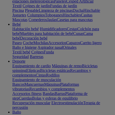
estaciones metereológicas
Paneles
Cesped Artificial
Textil
Cojines de jardín
Fundas de jardín
Piscina
Plegable
Limpieza de piscinas
Ducha
Hinchable
Juguetes
Columpios
Toboganes
Hinchables
Casitas
Mascotas
Comederos
Jaulas
Casetas para mascotas
Bebé
Habitación bebé
Humidificadores
Cestas
Colchón para
bebé
Muebles para habitación de bebé
Cunas
Cama
bebé
Decoración bebé
Paseo
Coche
Mochilas
Accesorios
Capazos
Carrito ligero
Baño e higiene
Aspirador nasal
Orinales
Textil bebé
Cojines
Funda
Seguridad
Barreras
Deporte
Equipamiento de cardio
Máquinas de remo
Bicicletas
spinning
Elípticas
Bicicletas estáticas
Recambios y
complementos
Cintas
Rodillos
Equipamiento de musculación
Bancos
Mancuernas
Máquinas
Plataformas
vibratorias
Recambios y complementos
Accesorios fitness
Bandas
Barras
Plataforma de
step
Cuerdas
Bolas y esferas de equilibrio
Recuperación muscular
Electroestimulación
Terapia de
percusión
Baño