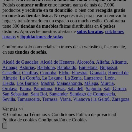
Podrás
comprar online
entre nuestra gama de más de 7.000
productos y
recibirlo en tu domicilio
, o bien con
recogida gratis
en nuestras tiendas física.
No esperes más para crear o renovar tu
hogar y transformarlo en un espacio con mucho estilo. Conforama
tiene 300
tiendas de muebles
físicas distribuidas en
6 países
distintos. Aproveche nuestras ofertas de
sofas baratos
,
colchones
baratos
y
liquidaciones de sofas
.
Conforama solo comercializa a través de su website o, físicamente,
en sus
tiendas de sofás
.
Alcalá de Guadaíra
,
Alcalá de Henares
,
Alcorcón
,
Alfafar
,
Alicante
,
Arinaga
,
Asturias
,
Badalona
,
Barakaldo
,
Barcelona
,
Burjassot
,
Castellón
,
Chafiras
,
Cordoba
,
Elche
,
Finestrat
,
Granada
,
Huércal de
Almería
,
La Coruña
,
La Laguna
,
La Zenia
,
Lanzarote
,
León
,
Lleida
,
Los Barrios
,
Madrid
,
Majadahonda
,
Málaga
,
Murcia
,
Orotava
,
Palma
,
Pamplona
,
Rivas
,
Sabadell
,
Sagunto
,
Salt, Girona
,
San Sebastian
,
Sant Boi
,
Santander
,
Santiago de Compostela
,
Sevilla
,
Tamaraceite
,
Terrassa
,
Viana
,
Vilanova i la Geltrú
,
Zaragoza
Ver más >>
© Conforama
Términos y Condiciones
Política de privacidad
Política de cookies
Configuración de Cookies