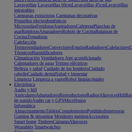
Lavavajillas
Lavavajillas 60cm
Lavavajillas 45cm
Lavavajillas
integrables
Campanas extractoras
Campanas decorativas
Pequeños electrodomésticos
Microondas
Freidoras
Aspiradores
Cafeteras
Planchas de
asar
Batidoras
Amasadores
Robots de Cocina
Balanzas de
Cocina
Tostadoras
Calefacción
Termoventiladores
Convectores
Estufas
Radiadores
Calefactores
D
Térmicos
Humidificadores
Climatización
Ventiladores
Aire acondicionado
Calentadores de agua
Termos eléctricos
Belleza y salud
Cuidado de los hombres
Cuidado
cabello
Cuidado dental
Salud y bienestar
Limpieza
Limpieza a vapor
Robot limpiacristales
Electrónica
Audio y hifi
Auriculares
Adaptadores
Reproductores
Radios
Altavoces
Hifi
Bar
de sonido
Audio car y GPS
Micrófonos
Informática
Almacenamiento
Tablets
Complementos
Portátiles
Impresoras
Gaming & streaming
Monitores gaming
Accesorios
Smart home
Timbres
Cámaras
Altavoces
Wearables
Smartwatches