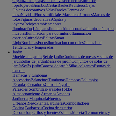
Organización
Cajas decorativas
Percheros
Burros de
ropa
Joyeros
Biombos
Cestas
Baúles
Revisteros
Cajas
Objetos decorativos
Velas
Faroles
Centros de
mesa
Navidad
Flores artificiales
Maceteros
Jarrones
Marcos de
fotos
Figuras decorativas
Cajitas y
joyeros
Relojes
Ambientadores
Iluminación
Lámparas
Iluminación decorativa
Iluminación para
muebles
Iluminación para dormitorio
Iluminación
exterior
Guirnaldas
Balizas
Smart
Light
Bombillas
Focos
Iluminación con rieles
Cintas Led
Tendencias y temporadas
Jardín
Muebles de jardín
Set de jardín
Conjuntos de mesas y sillas de
jardín
Sillas de jardín
Mesas de jardín
Conjuntos de sofás de
jardín
Sofás jardín
Bancos de jardín
Sillas colgantes
Estufas de
exterior
Hamacas y tumbonas
Accesorios
Balancines
Tumbonas
Hamacas
Columpios
Pérgolas
Cenadores
Carpas
Pérgolas
Parasoles
Sombrillas
Parasoles
Toldos
Almacenamiento
Armarios
Arcones
Jardinería
Maquinaria
Huertos
Urbanos
Riego
Plantas
Jardineras
Compostadores
Cocina
Barbacoas
Cocina de exterior
Decoración
Grifos y fuentes
Estatuas
Macetas
Termómetros y