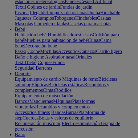
estaciones metereológicas
Paneles
Cesped Artificial
Textil
Cojines de jardín
Fundas de jardín
Piscina
Plegable
Limpieza de piscinas
Ducha
Hinchable
Juguetes
Columpios
Toboganes
Hinchables
Casitas
Mascotas
Comederos
Jaulas
Casetas para mascotas
Bebé
Habitación bebé
Humidificadores
Cestas
Colchón para
bebé
Muebles para habitación de bebé
Cunas
Cama
bebé
Decoración bebé
Paseo
Coche
Mochilas
Accesorios
Capazos
Carrito ligero
Baño e higiene
Aspirador nasal
Orinales
Textil bebé
Cojines
Funda
Seguridad
Barreras
Deporte
Equipamiento de cardio
Máquinas de remo
Bicicletas
spinning
Elípticas
Bicicletas estáticas
Recambios y
complementos
Cintas
Rodillos
Equipamiento de musculación
Bancos
Mancuernas
Máquinas
Plataformas
vibratorias
Recambios y complementos
Accesorios fitness
Bandas
Barras
Plataforma de
step
Cuerdas
Bolas y esferas de equilibrio
Recuperación muscular
Electroestimulación
Terapia de
percusión
Baño