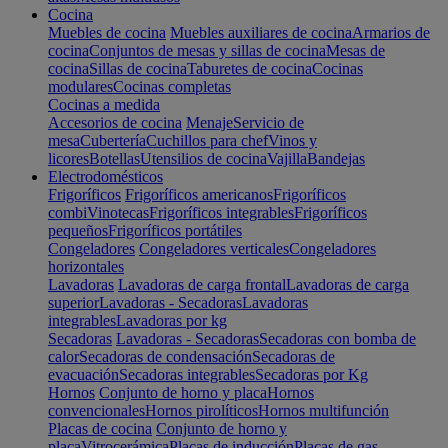
Cocina
Muebles de cocina
Muebles auxiliares de cocina
Armarios de
cocina
Conjuntos de mesas y sillas de cocina
Mesas de
cocina
Sillas de cocina
Taburetes de cocina
Cocinas
modulares
Cocinas completas
Cocinas a medida
Accesorios de cocina
Menaje
Servicio de
mesa
Cubertería
Cuchillos para chef
Vinos y
licores
Botellas
Utensilios de cocina
Vajilla
Bandejas
Electrodomésticos
Frigoríficos
Frigoríficos americanos
Frigoríficos
combi
Vinotecas
Frigoríficos integrables
Frigoríficos
pequeños
Frigoríficos portátiles
Congeladores
Congeladores verticales
Congeladores
horizontales
Lavadoras
Lavadoras de carga frontal
Lavadoras de carga
superior
Lavadoras - Secadoras
Lavadoras
integrables
Lavadoras por kg
Secadoras
Lavadoras - Secadoras
Secadoras con bomba de
calor
Secadoras de condensación
Secadoras de
evacuación
Secadoras integrables
Secadoras por Kg
Hornos
Conjunto de horno y placa
Hornos
convencionales
Hornos pirolíticos
Hornos multifunción
Placas de cocina
Conjunto de horno y
placa
Vitrocerámica
Placas de inducción
Placas de gas