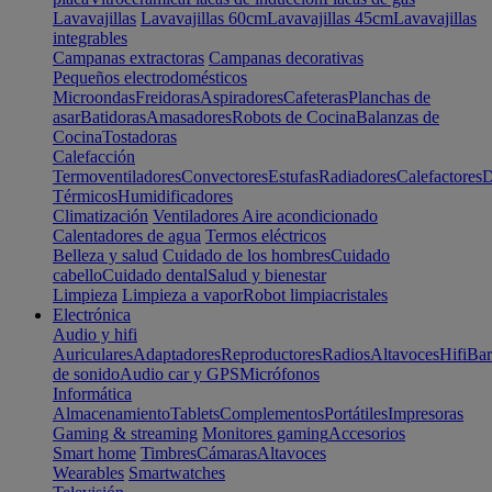
Lavavajillas
Lavavajillas 60cm
Lavavajillas 45cm
Lavavajillas
integrables
Campanas extractoras
Campanas decorativas
Pequeños electrodomésticos
Microondas
Freidoras
Aspiradores
Cafeteras
Planchas de
asar
Batidoras
Amasadores
Robots de Cocina
Balanzas de
Cocina
Tostadoras
Calefacción
Termoventiladores
Convectores
Estufas
Radiadores
Calefactores
D
Térmicos
Humidificadores
Climatización
Ventiladores
Aire acondicionado
Calentadores de agua
Termos eléctricos
Belleza y salud
Cuidado de los hombres
Cuidado
cabello
Cuidado dental
Salud y bienestar
Limpieza
Limpieza a vapor
Robot limpiacristales
Electrónica
Audio y hifi
Auriculares
Adaptadores
Reproductores
Radios
Altavoces
Hifi
Bar
de sonido
Audio car y GPS
Micrófonos
Informática
Almacenamiento
Tablets
Complementos
Portátiles
Impresoras
Gaming & streaming
Monitores gaming
Accesorios
Smart home
Timbres
Cámaras
Altavoces
Wearables
Smartwatches