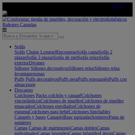
🔵Cambia tu electro con
-10% EXTRA
de descuento ☑️
AQUÍ
Baleares
Canarias
Sofás
Sofás
Chaise Longue
Rinconeras
Sofás cama
Sofás 2
plazas
Sofás 3 plazas
Sofás de piel
Sofás relax
Sofás
exterior
Divanes
Sillones
Sillones decorativos
Sillones relax
Sillones relax
levantapersonas
Puffs
Puffs decorativos
Puffs pera
Puffs reposapiés
Puffs con
almacenaje
Descanso
Colchones
Packs colchón y canapé
Colchones
viscoelásticos
Colchones de muelles
Colchones de muelles
ensacados
Colchones enrollados
Colchones de
espuma
Colchones para bebé
Colchones hinchables
Canapés y bases
Canapés
Base tapizadas
Somieres
Patas de
somieres
Camas
Camas de matrimonio
Camas dobles
Camas
individuales
Camas juveniles
Camas infantiles
Literas
Camas