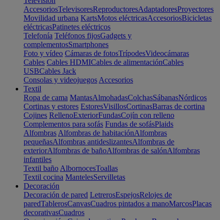
Televisión
Accesorios
Televisores
Reproductores
Adaptadores
Proyectores
Movilidad urbana
Karts
Motos eléctricas
Accesorios
Bicicletas
eléctricas
Patinetes eléctricos
Telefonía
Teléfonos fijos
Gadgets y
complementos
Smartphones
Foto y vídeo
Cámaras de fotos
Trípodes
Videocámaras
Cables
Cables HDMI
Cables de alimentación
Cables
USB
Cables Jack
Consolas y videojuegos
Accesorios
Textil
Ropa de cama
Mantas
Almohadas
Colchas
Sábanas
Nórdicos
Cortinas y estores
Estores
Visillos
Cortinas
Barras de cortina
Cojines
Relleno
Exterior
Fundas
Cojín con relleno
Complementos para sofás
Fundas de sofás
Plaids
Alfombras
Alfombras de habitación
Alfombras
pequeñas
Alfombras antideslizantes
Alfombras de
exterior
Alfombras de baño
Alfombras de salón
Alfombras
infantiles
Textil baño
Albornoces
Toallas
Textil cocina
Manteles
Servilletas
Decoración
Decoración de pared
Letreros
Espejos
Relojes de
pared
Tableros
Canvas
Cuadros pintados a mano
Marcos
Placas
decorativas
Cuadros