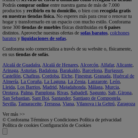
Podrás
comprar online
entre nuestra gama de más de 7.000
productos y
recibirlo en tu domicilio
, o bien con
recogida gratis
en nuestras tiendas física.
No esperes más para crear o renovar tu
hogar y transformarlo en un espacio con mucho estilo. Conforama
tiene 300
tiendas de muebles
físicas distribuidas en
6 países
distintos. Aproveche nuestras ofertas de
sofas baratos
,
colchones
baratos
y
liquidaciones de sofas
.
Conforama solo comercializa a través de su website o, físicamente,
en sus
tiendas de sofás
.
Alcalá de Guadaíra
,
Alcalá de Henares
,
Alcorcón
,
Alfafar
,
Alicante
,
Arinaga
,
Asturias
,
Badalona
,
Barakaldo
,
Barcelona
,
Burjassot
,
Castellón
,
Chafiras
,
Cordoba
,
Elche
,
Finestrat
,
Granada
,
Huércal de
Almería
,
La Coruña
,
La Laguna
,
La Zenia
,
Lanzarote
,
León
,
Lleida
,
Los Barrios
,
Madrid
,
Majadahonda
,
Málaga
,
Murcia
,
Orotava
,
Palma
,
Pamplona
,
Rivas
,
Sabadell
,
Sagunto
,
Salt, Girona
,
San Sebastian
,
Sant Boi
,
Santander
,
Santiago de Compostela
,
Sevilla
,
Tamaraceite
,
Terrassa
,
Viana
,
Vilanova i la Geltrú
,
Zaragoza
Ver más >>
© Conforama
Términos y Condiciones
Política de privacidad
Política de cookies
Configuración de Cookies