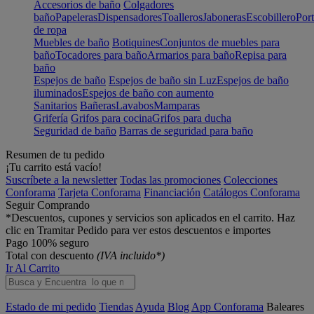
Accesorios de baño
Colgadores
baño
Papeleras
Dispensadores
Toalleros
Jaboneras
Escobillero
Port
de ropa
Muebles de baño
Botiquines
Conjuntos de muebles para
baño
Tocadores para baño
Armarios para baño
Repisa para
baño
Espejos de baño
Espejos de baño sin Luz
Espejos de baño
iluminados
Espejos de baño con aumento
Sanitarios
Bañeras
Lavabos
Mamparas
Grifería
Grifos para cocina
Grifos para ducha
Seguridad de baño
Barras de seguridad para baño
Resumen de tu pedido
¡Tu carrito está vacío!
Suscríbete a la newsletter
Todas las promociones
Colecciones
Conforama
Tarjeta Conforama
Financiación
Catálogos Conforama
Seguir Comprando
*Descuentos, cupones y servicios son aplicados en el carrito. Haz
clic en Tramitar Pedido para ver estos descuentos e importes
Pago 100% seguro
Total con descuento
(IVA incluido*)
Ir Al Carrito
Estado de mi pedido
Tiendas
Ayuda
Blog
App Conforama
Baleares