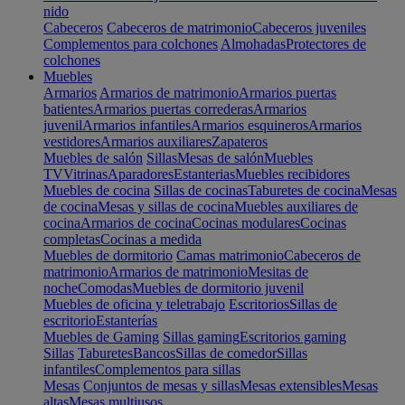
nido
Cabeceros
Cabeceros de matrimonio
Cabeceros juveniles
Complementos para colchones
Almohadas
Protectores de
colchones
Muebles
Armarios
Armarios de matrimonio
Armarios puertas
batientes
Armarios puertas correderas
Armarios
juvenil
Armarios infantiles
Armarios esquineros
Armarios
vestidores
Armarios auxiliares
Zapateros
Muebles de salón
Sillas
Mesas de salón
Muebles
TV
Vitrinas
Aparadores
Estanterias
Muebles recibidores
Muebles de cocina
Sillas de cocinas
Taburetes de cocina
Mesas
de cocina
Mesas y sillas de cocina
Muebles auxiliares de
cocina
Armarios de cocina
Cocinas modulares
Cocinas
completas
Cocinas a medida
Muebles de dormitorio
Camas matrimonio
Cabeceros de
matrimonio
Armarios de matrimonio
Mesitas de
noche
Comodas
Muebles de dormitorio juvenil
Muebles de oficina y teletrabajo
Escritorios
Sillas de
escritorio
Estanterías
Muebles de Gaming
Sillas gaming
Escritorios gaming
Sillas
Taburetes
Bancos
Sillas de comedor
Sillas
infantiles
Complementos para sillas
Mesas
Conjuntos de mesas y sillas
Mesas extensibles
Mesas
altas
Mesas multiusos