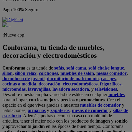
Pago 100% Seguro
¡Nueva app!
Conforama, tu tienda de muebles,
decoración y electrodomésticos
Conforama
es tu tienda de
sofás
,
sofá cama
,
sofá chaise longue
,
sillón
,
sillón relax
,
colchones
,
muebles de salón
,
mesas comedor
,
dormitorio de juvenil
,
dormitorio de matrimonio
,
canapés
,
cocinas a medida
,
decoración
,
electrodomésticos
,
frigoríficos
,
microondas
,
lavavajillas
,
lavadora secadora
, y
televisiones
.
Descubre nuestra amplia variedad de estilos en cualquier
muebles
para tu hogar,
con los mejores precios y promociones
. Crea el
espacio en el que vives gracias a nuestros
muebles de comedor
y
habitaciones,
armarios
y
zapateros
,
mesas de comedor
y
sillas de
escritorio
. Además, podrás decorar tu casa con multitud de
artículos, tener el mejor ocio con los productos de
imagen y sonido
y aprovechar tu
jardín
en las épocas de buen tiempo. Conforama
realiza el
servicio de envío a domicilio como recogida en tienda.