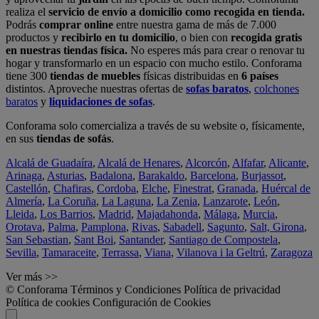
realiza el
servicio de envío a domicilio como recogida en tienda.
Podrás
comprar online
entre nuestra gama de más de 7.000
productos y
recibirlo en tu domicilio
, o bien con
recogida gratis
en nuestras tiendas física.
No esperes más para crear o renovar tu
hogar y transformarlo en un espacio con mucho estilo. Conforama
tiene 300
tiendas de muebles
físicas distribuidas en
6 países
distintos. Aproveche nuestras ofertas de
sofas baratos
,
colchones
baratos
y
liquidaciones de sofas
.
Conforama solo comercializa a través de su website o, físicamente,
en sus
tiendas de sofás
.
Alcalá de Guadaíra
,
Alcalá de Henares
,
Alcorcón
,
Alfafar
,
Alicante
,
Arinaga
,
Asturias
,
Badalona
,
Barakaldo
,
Barcelona
,
Burjassot
,
Castellón
,
Chafiras
,
Cordoba
,
Elche
,
Finestrat
,
Granada
,
Huércal de
Almería
,
La Coruña
,
La Laguna
,
La Zenia
,
Lanzarote
,
León
,
Lleida
,
Los Barrios
,
Madrid
,
Majadahonda
,
Málaga
,
Murcia
,
Orotava
,
Palma
,
Pamplona
,
Rivas
,
Sabadell
,
Sagunto
,
Salt, Girona
,
San Sebastian
,
Sant Boi
,
Santander
,
Santiago de Compostela
,
Sevilla
,
Tamaraceite
,
Terrassa
,
Viana
,
Vilanova i la Geltrú
,
Zaragoza
Ver más >>
© Conforama
Términos y Condiciones
Política de privacidad
Política de cookies
Configuración de Cookies