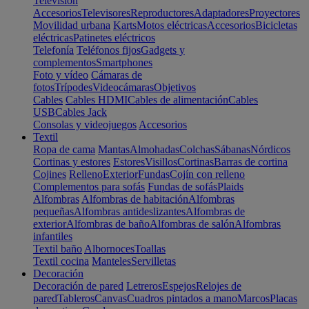
Televisión
Accesorios
Televisores
Reproductores
Adaptadores
Proyectores
Movilidad urbana
Karts
Motos eléctricas
Accesorios
Bicicletas
eléctricas
Patinetes eléctricos
Telefonía
Teléfonos fijos
Gadgets y
complementos
Smartphones
Foto y vídeo
Cámaras de
fotos
Trípodes
Videocámaras
Objetivos
Cables
Cables HDMI
Cables de alimentación
Cables
USB
Cables Jack
Consolas y videojuegos
Accesorios
Textil
Ropa de cama
Mantas
Almohadas
Colchas
Sábanas
Nórdicos
Cortinas y estores
Estores
Visillos
Cortinas
Barras de cortina
Cojines
Relleno
Exterior
Fundas
Cojín con relleno
Complementos para sofás
Fundas de sofás
Plaids
Alfombras
Alfombras de habitación
Alfombras
pequeñas
Alfombras antideslizantes
Alfombras de
exterior
Alfombras de baño
Alfombras de salón
Alfombras
infantiles
Textil baño
Albornoces
Toallas
Textil cocina
Manteles
Servilletas
Decoración
Decoración de pared
Letreros
Espejos
Relojes de
pared
Tableros
Canvas
Cuadros pintados a mano
Marcos
Placas