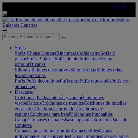
🔵Cambia tu electro con
-10% EXTRA
de descuento ☑️
AQUÍ
Baleares
Canarias
Sofás
Sofás
Chaise Longue
Rinconeras
Sofás cama
Sofás 2
plazas
Sofás 3 plazas
Sofás de piel
Sofás relax
Sofás
exterior
Divanes
Sillones
Sillones decorativos
Sillones relax
Sillones relax
levantapersonas
Puffs
Puffs decorativos
Puffs pera
Puffs reposapiés
Puffs con
almacenaje
Descanso
Colchones
Packs colchón y canapé
Colchones
viscoelásticos
Colchones de muelles
Colchones de muelles
ensacados
Colchones enrollados
Colchones de
espuma
Colchones para bebé
Colchones hinchables
Canapés y bases
Canapés
Base tapizadas
Somieres
Patas de
somieres
Camas
Camas de matrimonio
Camas dobles
Camas
individuales
Camas juveniles
Camas infantiles
Literas
Camas