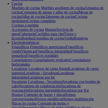
Cocina
Muebles de cocina
Muebles auxiliares de cocina
Armarios de
cocina
Conjuntos de mesas y sillas de cocina
Mesas de
cocina
Sillas de cocina
Taburetes de cocina
Cocinas
modulares
Cocinas completas
Cocinas a medida
Accesorios de cocina
Menaje
Servicio de
mesa
Cubertería
Cuchillos para chef
Vinos y
licores
Botellas
Utensilios de cocina
Vajilla
Bandejas
Electrodomésticos
Frigoríficos
Frigoríficos americanos
Frigoríficos
combi
Vinotecas
Frigoríficos integrables
Frigoríficos
pequeños
Frigoríficos portátiles
Congeladores
Congeladores verticales
Congeladores
horizontales
Lavadoras
Lavadoras de carga frontal
Lavadoras de carga
superior
Lavadoras - Secadoras
Lavadoras
integrables
Lavadoras por kg
Secadoras
Lavadoras - Secadoras
Secadoras con bomba de
calor
Secadoras de condensación
Secadoras de
evacuación
Secadoras integrables
Secadoras por Kg
Hornos
Conjunto de horno y placa
Hornos
convencionales
Hornos pirolíticos
Hornos multifunción
Placas de cocina
Conjunto de horno y
placa
Vitrocerámica
Placas de inducción
Placas de gas