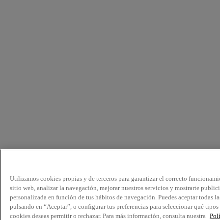
Utilizamos cookies propias y de terceros para garantizar el correcto funcionami
sitio web, analizar la navegación, mejorar nuestros servicios y mostrarte public
personalizada en función de tus hábitos de navegación. Puedes aceptar todas la
pulsando en “Aceptar”, o configurar tus preferencias para seleccionar qué tipos
cookies deseas permitir o rechazar. Para más información, consulta nuestra
Pol