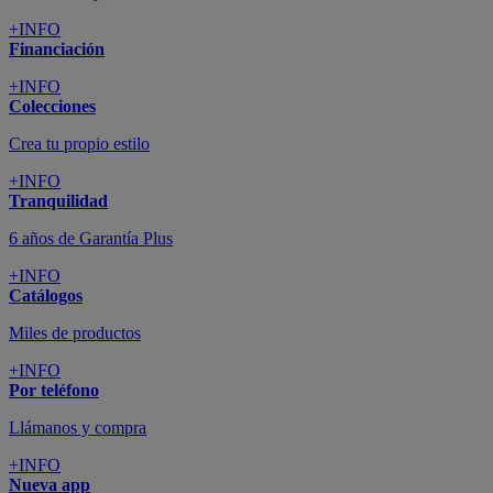
+INFO
Financiación
+INFO
Colecciones
Crea tu propio estilo
+INFO
Tranquilidad
6 años de Garantía Plus
+INFO
Catálogos
Miles de productos
+INFO
Por teléfono
Llámanos y compra
+INFO
Nueva app