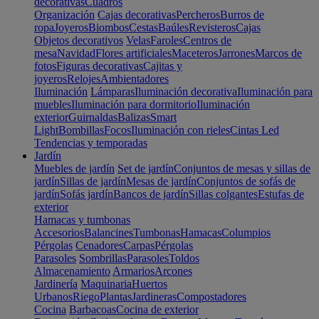
decorativas
Cuadros
Organización
Cajas decorativas
Percheros
Burros de
ropa
Joyeros
Biombos
Cestas
Baúles
Revisteros
Cajas
Objetos decorativos
Velas
Faroles
Centros de
mesa
Navidad
Flores artificiales
Maceteros
Jarrones
Marcos de
fotos
Figuras decorativas
Cajitas y
joyeros
Relojes
Ambientadores
Iluminación
Lámparas
Iluminación decorativa
Iluminación para
muebles
Iluminación para dormitorio
Iluminación
exterior
Guirnaldas
Balizas
Smart
Light
Bombillas
Focos
Iluminación con rieles
Cintas Led
Tendencias y temporadas
Jardín
Muebles de jardín
Set de jardín
Conjuntos de mesas y sillas de
jardín
Sillas de jardín
Mesas de jardín
Conjuntos de sofás de
jardín
Sofás jardín
Bancos de jardín
Sillas colgantes
Estufas de
exterior
Hamacas y tumbonas
Accesorios
Balancines
Tumbonas
Hamacas
Columpios
Pérgolas
Cenadores
Carpas
Pérgolas
Parasoles
Sombrillas
Parasoles
Toldos
Almacenamiento
Armarios
Arcones
Jardinería
Maquinaria
Huertos
Urbanos
Riego
Plantas
Jardineras
Compostadores
Cocina
Barbacoas
Cocina de exterior