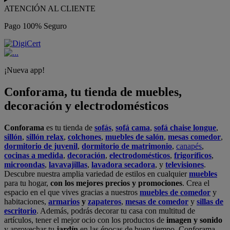
ATENCIÓN AL CLIENTE
Pago 100% Seguro
¡Nueva app!
Conforama, tu tienda de muebles,
decoración y electrodomésticos
Conforama
es tu tienda de
sofás
,
sofá cama
,
sofá chaise longue
,
sillón
,
sillón relax
,
colchones
,
muebles de salón
,
mesas comedor
,
dormitorio de juvenil
,
dormitorio de matrimonio
,
canapés
,
cocinas a medida
,
decoración
,
electrodomésticos
,
frigoríficos
,
microondas
,
lavavajillas
,
lavadora secadora
, y
televisiones
.
Descubre nuestra amplia variedad de estilos en cualquier
muebles
para tu hogar,
con los mejores precios y promociones
. Crea el
espacio en el que vives gracias a nuestros
muebles de comedor
y
habitaciones,
armarios
y
zapateros
,
mesas de comedor
y
sillas de
escritorio
. Además, podrás decorar tu casa con multitud de
artículos, tener el mejor ocio con los productos de
imagen y sonido
y aprovechar tu
jardín
en las épocas de buen tiempo. Conforama