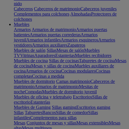
nido
Cabeceros
Cabeceros de matrimonio
Cabeceros juveniles
Complementos para colchones
Almohadas
Protectores de
colchones
Muebles
Armarios
Armarios de matrimonio
Armarios puertas
batientes
Armarios puertas correderas
Armarios
juvenil
Armarios infantiles
Armarios esquineros
Armarios
vestidores
Armarios auxiliares
Zapateros
Muebles de salón
Sillas
Mesas de salón
Muebles
TV
Vitrinas
Aparadores
Estanterias
Muebles recibidores
Muebles de cocina
Sillas de cocinas
Taburetes de cocina
Mesas
de cocina
Mesas y sillas de cocina
Muebles auxiliares de
cocina
Armarios de cocina
Cocinas modulares
Cocinas
completas
Cocinas a medida
Muebles de dormitorio
Camas matrimonio
Cabeceros de
matrimonio
Armarios de matrimonio
Mesitas de
noche
Comodas
Muebles de dormitorio juvenil
Muebles de oficina y teletrabajo
Escritorios
Sillas de
escritorio
Estanterías
Muebles de Gaming
Sillas gaming
Escritorios gaming
Sillas
Taburetes
Bancos
Sillas de comedor
Sillas
infantiles
Complementos para sillas
Mesas
Conjuntos de mesas y sillas
Mesas extensibles
Mesas
altas
Mesas multiusos