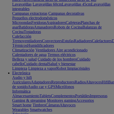
Lavavajillas
Lavavajillas 60cm
Lavavajillas 45cm
Lavavajillas
integrables
Campanas extractoras
Campanas decorativas
Pequeños electrodomésticos
Microondas
Freidoras
Aspiradores
Cafeteras
Planchas de
asar
Batidoras
Amasadores
Robots de Cocina
Balanzas de
Cocina
Tostadoras
Calefacción
Termoventiladores
Convectores
Estufas
Radiadores
Calefactores
D
Térmicos
Humidificadores
Climatización
Ventiladores
Aire acondicionado
Calentadores de agua
Termos eléctricos
Belleza y salud
Cuidado de los hombres
Cuidado
cabello
Cuidado dental
Salud y bienestar
Limpieza
Limpieza a vapor
Robot limpiacristales
Electrónica
Audio y hifi
Auriculares
Adaptadores
Reproductores
Radios
Altavoces
Hifi
Bar
de sonido
Audio car y GPS
Micrófonos
Informática
Almacenamiento
Tablets
Complementos
Portátiles
Impresoras
Gaming & streaming
Monitores gaming
Accesorios
Smart home
Timbres
Cámaras
Altavoces
Wearables
Smartwatches