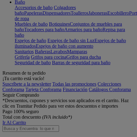
Baño
Accesorios de baño
Colgadores
baño
Papeleras
Dispensadores
Toalleros
Jaboneras
Escobillero
Port
de ropa
Muebles de baño
Botiquines
Conjuntos de muebles para
baño
Tocadores para baño
Armarios para baño
Repisa para
baño
Espejos de baño
Espejos de baño sin Luz
Espejos de baño
iluminados
Espejos de baño con aumento
Sanitarios
Bañeras
Lavabos
Mamparas
Grifería
Grifos para cocina
Grifos para ducha
Seguridad de baño
Barras de seguridad para baño
Resumen de tu pedido
¡Tu carrito está vacío!
Suscríbete a la newsletter
Todas las promociones
Colecciones
Conforama
Tarjeta Conforama
Financiación
Catálogos Conforama
Seguir Comprando
*Descuentos, cupones y servicios son aplicados en el carrito. Haz
clic en Tramitar Pedido para ver estos descuentos e importes
Pago 100% seguro
Total con descuento
(IVA incluido*)
Ir Al Carrito