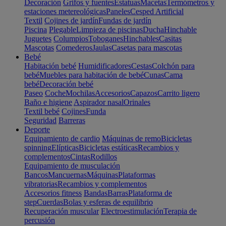
Decoración
Grifos y fuentes
Estatuas
Macetas
Termómetros y
estaciones metereológicas
Paneles
Cesped Artificial
Textil
Cojines de jardín
Fundas de jardín
Piscina
Plegable
Limpieza de piscinas
Ducha
Hinchable
Juguetes
Columpios
Toboganes
Hinchables
Casitas
Mascotas
Comederos
Jaulas
Casetas para mascotas
Bebé
Habitación bebé
Humidificadores
Cestas
Colchón para
bebé
Muebles para habitación de bebé
Cunas
Cama
bebé
Decoración bebé
Paseo
Coche
Mochilas
Accesorios
Capazos
Carrito ligero
Baño e higiene
Aspirador nasal
Orinales
Textil bebé
Cojines
Funda
Seguridad
Barreras
Deporte
Equipamiento de cardio
Máquinas de remo
Bicicletas
spinning
Elípticas
Bicicletas estáticas
Recambios y
complementos
Cintas
Rodillos
Equipamiento de musculación
Bancos
Mancuernas
Máquinas
Plataformas
vibratorias
Recambios y complementos
Accesorios fitness
Bandas
Barras
Plataforma de
step
Cuerdas
Bolas y esferas de equilibrio
Recuperación muscular
Electroestimulación
Terapia de
percusión