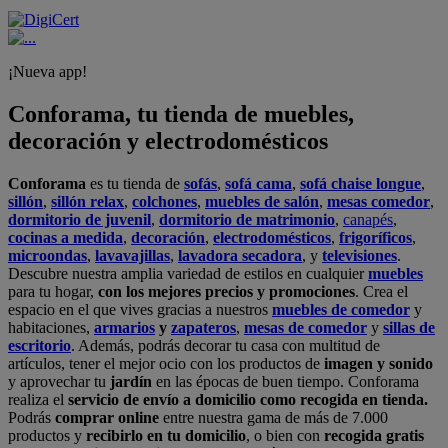
¡Nueva app!
Conforama, tu tienda de muebles,
decoración y electrodomésticos
Conforama
es tu tienda de
sofás
,
sofá cama
,
sofá chaise longue
,
sillón
,
sillón relax
,
colchones
,
muebles de salón
,
mesas comedor
,
dormitorio de juvenil
,
dormitorio de matrimonio
,
canapés
,
cocinas a medida
,
decoración
,
electrodomésticos
,
frigoríficos
,
microondas
,
lavavajillas
,
lavadora secadora
, y
televisiones
.
Descubre nuestra amplia variedad de estilos en cualquier
muebles
para tu hogar,
con los mejores precios y promociones
. Crea el
espacio en el que vives gracias a nuestros
muebles de comedor
y
habitaciones,
armarios
y
zapateros
,
mesas de comedor
y
sillas de
escritorio
. Además, podrás decorar tu casa con multitud de
artículos, tener el mejor ocio con los productos de
imagen y sonido
y aprovechar tu
jardín
en las épocas de buen tiempo. Conforama
realiza el
servicio de envío a domicilio como recogida en tienda.
Podrás
comprar online
entre nuestra gama de más de 7.000
productos y
recibirlo en tu domicilio
, o bien con
recogida gratis