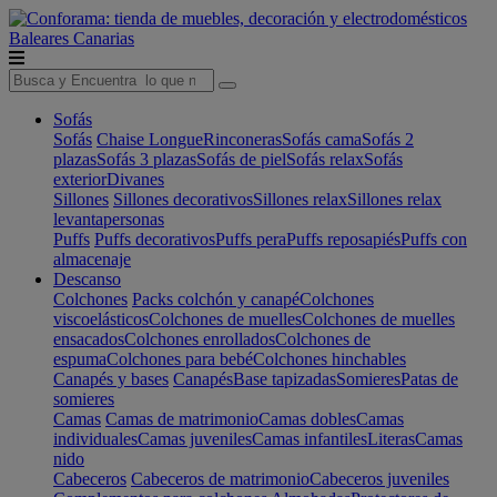
Baleares
Canarias
Sofás
Sofás
Chaise Longue
Rinconeras
Sofás cama
Sofás 2
plazas
Sofás 3 plazas
Sofás de piel
Sofás relax
Sofás
exterior
Divanes
Sillones
Sillones decorativos
Sillones relax
Sillones relax
levantapersonas
Puffs
Puffs decorativos
Puffs pera
Puffs reposapiés
Puffs con
almacenaje
Descanso
Colchones
Packs colchón y canapé
Colchones
viscoelásticos
Colchones de muelles
Colchones de muelles
ensacados
Colchones enrollados
Colchones de
espuma
Colchones para bebé
Colchones hinchables
Canapés y bases
Canapés
Base tapizadas
Somieres
Patas de
somieres
Camas
Camas de matrimonio
Camas dobles
Camas
individuales
Camas juveniles
Camas infantiles
Literas
Camas
nido
Cabeceros
Cabeceros de matrimonio
Cabeceros juveniles