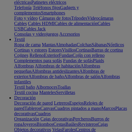
eléctricas
Patinetes eléctricos
Telefonía
Teléfonos fijos
Gadgets y
complementos
Smartphones
Foto y vídeo
Cámaras de fotos
Trípodes
Videocámaras
Cables
Cables HDMI
Cables de alimentación
Cables
USB
Cables Jack
Consolas y videojuegos
Accesorios
Textil
Ropa de cama
Mantas
Almohadas
Colchas
Sábanas
Nórdicos
Cortinas y estores
Estores
Visillos
Cortinas
Barras de cortina
Cojines
Relleno
Exterior
Fundas
Cojín con relleno
Complementos para sofás
Fundas de sofás
Plaids
Alfombras
Alfombras de habitación
Alfombras
pequeñas
Alfombras antideslizantes
Alfombras de
exterior
Alfombras de baño
Alfombras de salón
Alfombras
infantiles
Textil baño
Albornoces
Toallas
Textil cocina
Manteles
Servilletas
Decoración
Decoración de pared
Letreros
Espejos
Relojes de
pared
Tableros
Canvas
Cuadros pintados a mano
Marcos
Placas
decorativas
Cuadros
Organización
Cajas decorativas
Percheros
Burros de
ropa
Joyeros
Biombos
Cestas
Baúles
Revisteros
Cajas
Objetos decorativos
Velas
Faroles
Centros de