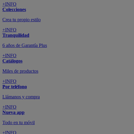
+INFO
Colecciones
Crea tu propio estilo
+INFO
Tranquilidad
6 años de Garantía Plus
+INFO
Catálogos
Miles de productos
+INFO
Por teléfono
Llámanos y compra
+INFO
Nueva app
Todo en tu móvil
+INFO