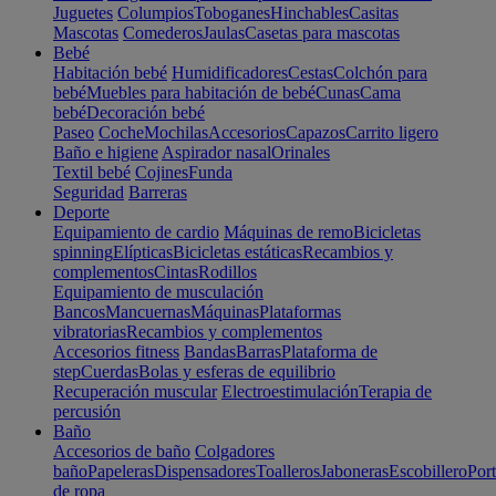
Juguetes
Columpios
Toboganes
Hinchables
Casitas
Mascotas
Comederos
Jaulas
Casetas para mascotas
Bebé
Habitación bebé
Humidificadores
Cestas
Colchón para
bebé
Muebles para habitación de bebé
Cunas
Cama
bebé
Decoración bebé
Paseo
Coche
Mochilas
Accesorios
Capazos
Carrito ligero
Baño e higiene
Aspirador nasal
Orinales
Textil bebé
Cojines
Funda
Seguridad
Barreras
Deporte
Equipamiento de cardio
Máquinas de remo
Bicicletas
spinning
Elípticas
Bicicletas estáticas
Recambios y
complementos
Cintas
Rodillos
Equipamiento de musculación
Bancos
Mancuernas
Máquinas
Plataformas
vibratorias
Recambios y complementos
Accesorios fitness
Bandas
Barras
Plataforma de
step
Cuerdas
Bolas y esferas de equilibrio
Recuperación muscular
Electroestimulación
Terapia de
percusión
Baño
Accesorios de baño
Colgadores
baño
Papeleras
Dispensadores
Toalleros
Jaboneras
Escobillero
Port
de ropa