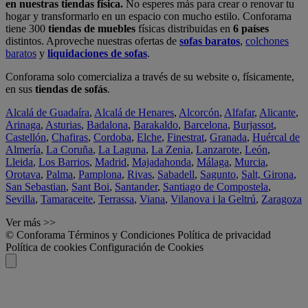
en nuestras tiendas física.
No esperes más para crear o renovar tu
hogar y transformarlo en un espacio con mucho estilo. Conforama
tiene 300
tiendas de muebles
físicas distribuidas en
6 países
distintos. Aproveche nuestras ofertas de
sofas baratos
,
colchones
baratos
y
liquidaciones de sofas
.
Conforama solo comercializa a través de su website o, físicamente,
en sus
tiendas de sofás
.
Alcalá de Guadaíra
,
Alcalá de Henares
,
Alcorcón
,
Alfafar
,
Alicante
,
Arinaga
,
Asturias
,
Badalona
,
Barakaldo
,
Barcelona
,
Burjassot
,
Castellón
,
Chafiras
,
Cordoba
,
Elche
,
Finestrat
,
Granada
,
Huércal de
Almería
,
La Coruña
,
La Laguna
,
La Zenia
,
Lanzarote
,
León
,
Lleida
,
Los Barrios
,
Madrid
,
Majadahonda
,
Málaga
,
Murcia
,
Orotava
,
Palma
,
Pamplona
,
Rivas
,
Sabadell
,
Sagunto
,
Salt, Girona
,
San Sebastian
,
Sant Boi
,
Santander
,
Santiago de Compostela
,
Sevilla
,
Tamaraceite
,
Terrassa
,
Viana
,
Vilanova i la Geltrú
,
Zaragoza
Ver más >>
© Conforama
Términos y Condiciones
Política de privacidad
Política de cookies
Configuración de Cookies