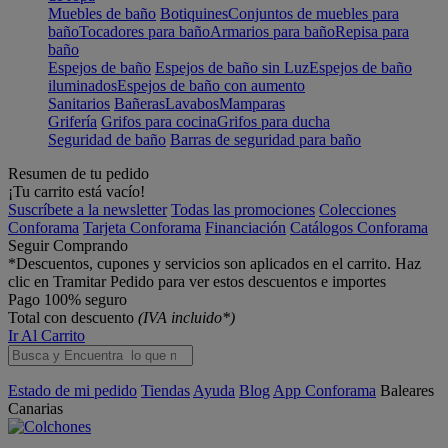
Muebles de baño
Botiquines
Conjuntos de muebles para
baño
Tocadores para baño
Armarios para baño
Repisa para
baño
Espejos de baño
Espejos de baño sin Luz
Espejos de baño
iluminados
Espejos de baño con aumento
Sanitarios
Bañeras
Lavabos
Mamparas
Grifería
Grifos para cocina
Grifos para ducha
Seguridad de baño
Barras de seguridad para baño
Resumen de tu pedido
¡Tu carrito está vacío!
Suscríbete a la newsletter
Todas las promociones
Colecciones
Conforama
Tarjeta Conforama
Financiación
Catálogos Conforama
Seguir Comprando
*Descuentos, cupones y servicios son aplicados en el carrito. Haz
clic en Tramitar Pedido para ver estos descuentos e importes
Pago 100% seguro
Total con descuento
(IVA incluido*)
Ir Al Carrito
Estado de mi pedido
Tiendas
Ayuda
Blog
App Conforama
Baleares
Canarias