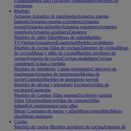
Complementos para colchones
Almohadas
Protectores de
colchones
Muebles
Armarios
Armarios de matrimonio
Armarios puertas
batientes
Armarios puertas correderas
Armarios
juvenil
Armarios infantiles
Armarios esquineros
Armarios
vestidores
Armarios auxiliares
Zapateros
Muebles de salón
Sillas
Mesas de salón
Muebles
TV
Vitrinas
Aparadores
Estanterias
Muebles recibidores
Muebles de cocina
Sillas de cocinas
Taburetes de cocina
Mesas
de cocina
Mesas y sillas de cocina
Muebles auxiliares de
cocina
Armarios de cocina
Cocinas modulares
Cocinas
completas
Cocinas a medida
Muebles de dormitorio
Camas matrimonio
Cabeceros de
matrimonio
Armarios de matrimonio
Mesitas de
noche
Comodas
Muebles de dormitorio juvenil
Muebles de oficina y teletrabajo
Escritorios
Sillas de
escritorio
Estanterías
Muebles de Gaming
Sillas gaming
Escritorios gaming
Sillas
Taburetes
Bancos
Sillas de comedor
Sillas
infantiles
Complementos para sillas
Mesas
Conjuntos de mesas y sillas
Mesas extensibles
Mesas
altas
Mesas multiusos
Cocina
Muebles de cocina
Muebles auxiliares de cocina
Armarios de