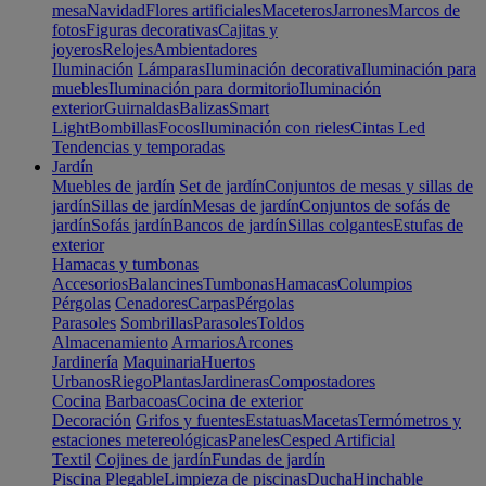
mesa
Navidad
Flores artificiales
Maceteros
Jarrones
Marcos de
fotos
Figuras decorativas
Cajitas y
joyeros
Relojes
Ambientadores
Iluminación
Lámparas
Iluminación decorativa
Iluminación para
muebles
Iluminación para dormitorio
Iluminación
exterior
Guirnaldas
Balizas
Smart
Light
Bombillas
Focos
Iluminación con rieles
Cintas Led
Tendencias y temporadas
Jardín
Muebles de jardín
Set de jardín
Conjuntos de mesas y sillas de
jardín
Sillas de jardín
Mesas de jardín
Conjuntos de sofás de
jardín
Sofás jardín
Bancos de jardín
Sillas colgantes
Estufas de
exterior
Hamacas y tumbonas
Accesorios
Balancines
Tumbonas
Hamacas
Columpios
Pérgolas
Cenadores
Carpas
Pérgolas
Parasoles
Sombrillas
Parasoles
Toldos
Almacenamiento
Armarios
Arcones
Jardinería
Maquinaria
Huertos
Urbanos
Riego
Plantas
Jardineras
Compostadores
Cocina
Barbacoas
Cocina de exterior
Decoración
Grifos y fuentes
Estatuas
Macetas
Termómetros y
estaciones metereológicas
Paneles
Cesped Artificial
Textil
Cojines de jardín
Fundas de jardín
Piscina
Plegable
Limpieza de piscinas
Ducha
Hinchable