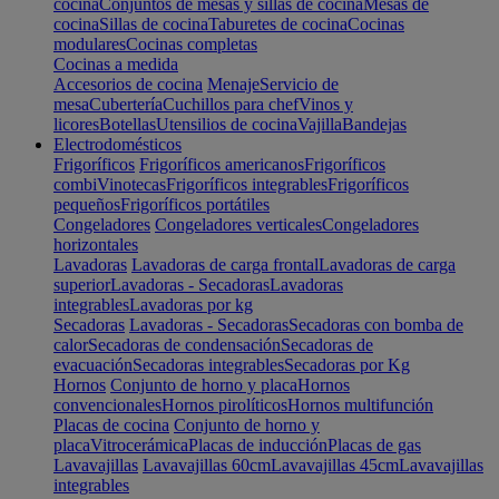
cocina
Conjuntos de mesas y sillas de cocina
Mesas de
cocina
Sillas de cocina
Taburetes de cocina
Cocinas
modulares
Cocinas completas
Cocinas a medida
Accesorios de cocina
Menaje
Servicio de
mesa
Cubertería
Cuchillos para chef
Vinos y
licores
Botellas
Utensilios de cocina
Vajilla
Bandejas
Electrodomésticos
Frigoríficos
Frigoríficos americanos
Frigoríficos
combi
Vinotecas
Frigoríficos integrables
Frigoríficos
pequeños
Frigoríficos portátiles
Congeladores
Congeladores verticales
Congeladores
horizontales
Lavadoras
Lavadoras de carga frontal
Lavadoras de carga
superior
Lavadoras - Secadoras
Lavadoras
integrables
Lavadoras por kg
Secadoras
Lavadoras - Secadoras
Secadoras con bomba de
calor
Secadoras de condensación
Secadoras de
evacuación
Secadoras integrables
Secadoras por Kg
Hornos
Conjunto de horno y placa
Hornos
convencionales
Hornos pirolíticos
Hornos multifunción
Placas de cocina
Conjunto de horno y
placa
Vitrocerámica
Placas de inducción
Placas de gas
Lavavajillas
Lavavajillas 60cm
Lavavajillas 45cm
Lavavajillas
integrables