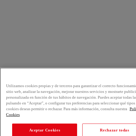
Utilizamos cookies propias y de terceros para garantizar el correcto funcionami
sitio web, analizar la navegación, mejorar nuestros servicios y mostrarte public
personalizada en función de tus hábitos de navegación. Puedes aceptar todas la
pulsando en “Aceptar”, o configurar tus preferencias para seleccionar qué tipos
cookies deseas permitir o rechazar. Para más información, consulta nuestra
Pol
Cookies
Aceptar Cookies
Rechazar todas