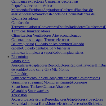
Campanas extractoras
Campanas decorativas
Pequeños electrodomésticos
Microondas
Freidoras
Aspiradores
Cafeteras
Planchas de
asar
Batidoras
Amasadores
Robots de Cocina
Balanzas de
Cocina
Tostadoras
Calefacción
Termoventiladores
Convectores
Estufas
Radiadores
Calefactores
D
Térmicos
Humidificadores
Climatización
Ventiladores
Aire acondicionado
Calentadores de agua
Termos eléctricos
Belleza y salud
Cuidado de los hombres
Cuidado
cabello
Cuidado dental
Salud y bienestar
Limpieza
Limpieza a vapor
Robot limpiacristales
Electrónica
Audio y hifi
Auriculares
Adaptadores
Reproductores
Radios
Altavoces
Hifi
Bar
de sonido
Audio car y GPS
Micrófonos
Informática
Almacenamiento
Tablets
Complementos
Portátiles
Impresoras
Gaming & streaming
Monitores gaming
Accesorios
Smart home
Timbres
Cámaras
Altavoces
Wearables
Smartwatches
Televisión
Accesorios
Televisores
Reproductores
Adaptadores
Proyectores
Movilidad urbana
Karts
Motos eléctricas
Accesorios
Bicicletas