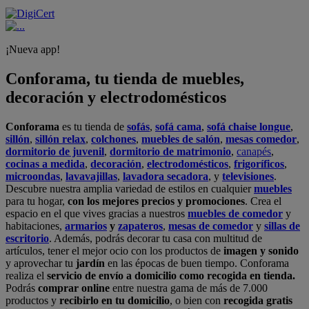
¡Nueva app!
Conforama, tu tienda de muebles,
decoración y electrodomésticos
Conforama
es tu tienda de
sofás
,
sofá cama
,
sofá chaise longue
,
sillón
,
sillón relax
,
colchones
,
muebles de salón
,
mesas comedor
,
dormitorio de juvenil
,
dormitorio de matrimonio
,
canapés
,
cocinas a medida
,
decoración
,
electrodomésticos
,
frigoríficos
,
microondas
,
lavavajillas
,
lavadora secadora
, y
televisiones
.
Descubre nuestra amplia variedad de estilos en cualquier
muebles
para tu hogar,
con los mejores precios y promociones
. Crea el
espacio en el que vives gracias a nuestros
muebles de comedor
y
habitaciones,
armarios
y
zapateros
,
mesas de comedor
y
sillas de
escritorio
. Además, podrás decorar tu casa con multitud de
artículos, tener el mejor ocio con los productos de
imagen y sonido
y aprovechar tu
jardín
en las épocas de buen tiempo. Conforama
realiza el
servicio de envío a domicilio como recogida en tienda.
Podrás
comprar online
entre nuestra gama de más de 7.000
productos y
recibirlo en tu domicilio
, o bien con
recogida gratis