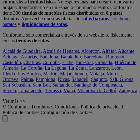
en nuestras tiendas física.
No esperes más para crear o renovar tu
hogar y transformarlo en un espacio con mucho estilo. Conforama
tiene 300
tiendas de muebles
físicas distribuidas en
6 países
distintos. Aproveche nuestras ofertas de
sofas baratos
,
colchones
baratos
y
liquidaciones de sofas
.
Conforama solo comercializa a través de su website o, físicamente,
en sus
tiendas de sofás
.
Alcalá de Guadaíra
,
Alcalá de Henares
,
Alcorcón
,
Alfafar
,
Alicante
,
Arinaga
,
Asturias
,
Badalona
,
Barakaldo
,
Barcelona
,
Burjassot
,
Castellón
,
Chafiras
,
Cordoba
,
Elche
,
Finestrat
,
Granada
,
Huércal de
Almería
,
La Coruña
,
La Laguna
,
La Zenia
,
Lanzarote
,
León
,
Lleida
,
Los Barrios
,
Madrid
,
Majadahonda
,
Málaga
,
Murcia
,
Orotava
,
Palma
,
Pamplona
,
Rivas
,
Sabadell
,
Sagunto
,
Salt, Girona
,
San Sebastian
,
Sant Boi
,
Santander
,
Santiago de Compostela
,
Sevilla
,
Tamaraceite
,
Terrassa
,
Viana
,
Vilanova i la Geltrú
,
Zaragoza
Ver más >>
© Conforama
Términos y Condiciones
Política de privacidad
Política de cookies
Configuración de Cookies