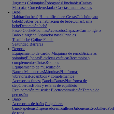
Juguetes
Columpios
Toboganes
Hinchables
Casitas
Mascotas
Comederos
Jaulas
Casetas para mascotas
Bebé
Habitación bebé
Humidificadores
Cestas
Colchón para
bebé
Muebles para habitación de bebé
Cunas
Cama
bebé
Decoración bebé
Paseo
Coche
Mochilas
Accesorios
Capazos
Carrito ligero
Baño e higiene
Aspirador nasal
Orinales
Textil bebé
Cojines
Funda
Seguridad
Barreras
Deporte
Equipamiento de cardio
Máquinas de remo
Bicicletas
spinning
Elípticas
Bicicletas estáticas
Recambios y
complementos
Cintas
Rodillos
Equipamiento de musculación
Bancos
Mancuernas
Máquinas
Plataformas
vibratorias
Recambios y complementos
Accesorios fitness
Bandas
Barras
Plataforma de
step
Cuerdas
Bolas y esferas de equilibrio
Recuperación muscular
Electroestimulación
Terapia de
percusión
Baño
Accesorios de baño
Colgadores
baño
Papeleras
Dispensadores
Toalleros
Jaboneras
Escobillero
Port
de ropa