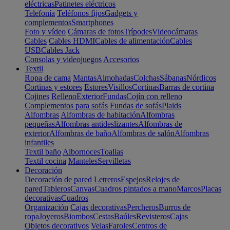
eléctricas
Patinetes eléctricos
Telefonía
Teléfonos fijos
Gadgets y
complementos
Smartphones
Foto y vídeo
Cámaras de fotos
Trípodes
Videocámaras
Cables
Cables HDMI
Cables de alimentación
Cables
USB
Cables Jack
Consolas y videojuegos
Accesorios
Textil
Ropa de cama
Mantas
Almohadas
Colchas
Sábanas
Nórdicos
Cortinas y estores
Estores
Visillos
Cortinas
Barras de cortina
Cojines
Relleno
Exterior
Fundas
Cojín con relleno
Complementos para sofás
Fundas de sofás
Plaids
Alfombras
Alfombras de habitación
Alfombras
pequeñas
Alfombras antideslizantes
Alfombras de
exterior
Alfombras de baño
Alfombras de salón
Alfombras
infantiles
Textil baño
Albornoces
Toallas
Textil cocina
Manteles
Servilletas
Decoración
Decoración de pared
Letreros
Espejos
Relojes de
pared
Tableros
Canvas
Cuadros pintados a mano
Marcos
Placas
decorativas
Cuadros
Organización
Cajas decorativas
Percheros
Burros de
ropa
Joyeros
Biombos
Cestas
Baúles
Revisteros
Cajas
Objetos decorativos
Velas
Faroles
Centros de