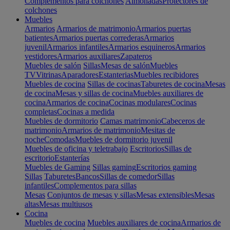
Complementos para colchones
Almohadas
Protectores de
colchones
Muebles
Armarios
Armarios de matrimonio
Armarios puertas
batientes
Armarios puertas correderas
Armarios
juvenil
Armarios infantiles
Armarios esquineros
Armarios
vestidores
Armarios auxiliares
Zapateros
Muebles de salón
Sillas
Mesas de salón
Muebles
TV
Vitrinas
Aparadores
Estanterias
Muebles recibidores
Muebles de cocina
Sillas de cocinas
Taburetes de cocina
Mesas
de cocina
Mesas y sillas de cocina
Muebles auxiliares de
cocina
Armarios de cocina
Cocinas modulares
Cocinas
completas
Cocinas a medida
Muebles de dormitorio
Camas matrimonio
Cabeceros de
matrimonio
Armarios de matrimonio
Mesitas de
noche
Comodas
Muebles de dormitorio juvenil
Muebles de oficina y teletrabajo
Escritorios
Sillas de
escritorio
Estanterías
Muebles de Gaming
Sillas gaming
Escritorios gaming
Sillas
Taburetes
Bancos
Sillas de comedor
Sillas
infantiles
Complementos para sillas
Mesas
Conjuntos de mesas y sillas
Mesas extensibles
Mesas
altas
Mesas multiusos
Cocina
Muebles de cocina
Muebles auxiliares de cocina
Armarios de