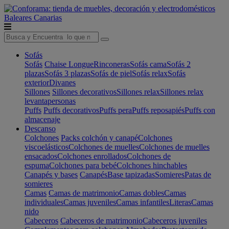
Baleares
Canarias
Sofás
Sofás
Chaise Longue
Rinconeras
Sofás cama
Sofás 2
plazas
Sofás 3 plazas
Sofás de piel
Sofás relax
Sofás
exterior
Divanes
Sillones
Sillones decorativos
Sillones relax
Sillones relax
levantapersonas
Puffs
Puffs decorativos
Puffs pera
Puffs reposapiés
Puffs con
almacenaje
Descanso
Colchones
Packs colchón y canapé
Colchones
viscoelásticos
Colchones de muelles
Colchones de muelles
ensacados
Colchones enrollados
Colchones de
espuma
Colchones para bebé
Colchones hinchables
Canapés y bases
Canapés
Base tapizadas
Somieres
Patas de
somieres
Camas
Camas de matrimonio
Camas dobles
Camas
individuales
Camas juveniles
Camas infantiles
Literas
Camas
nido
Cabeceros
Cabeceros de matrimonio
Cabeceros juveniles