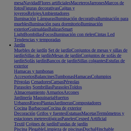
mesa
Navidad
Flores artificiales
Maceteros
Jarrones
Marcos de
fotos
Figuras decorativas
Cajitas y
joyeros
Relojes
Ambientadores
Iluminación
Lámparas
Iluminación decorativa
Iluminación para
muebles
Iluminación para dormitorio
Iluminación
exterior
Guirnaldas
Balizas
Smart
Light
Bombillas
Focos
Iluminación con rieles
Cintas Led
Tendencias y temporadas
Jardín
Muebles de jardín
Set de jardín
Conjuntos de mesas y sillas de
jardín
Sillas de jardín
Mesas de jardín
Conjuntos de sofás de
jardín
Sofás jardín
Bancos de jardín
Sillas colgantes
Estufas de
exterior
Hamacas y tumbonas
Accesorios
Balancines
Tumbonas
Hamacas
Columpios
Pérgolas
Cenadores
Carpas
Pérgolas
Parasoles
Sombrillas
Parasoles
Toldos
Almacenamiento
Armarios
Arcones
Jardinería
Maquinaria
Huertos
Urbanos
Riego
Plantas
Jardineras
Compostadores
Cocina
Barbacoas
Cocina de exterior
Decoración
Grifos y fuentes
Estatuas
Macetas
Termómetros y
estaciones metereológicas
Paneles
Cesped Artificial
Textil
Cojines de jardín
Fundas de jardín
Piscina
Plegable
Limpieza de piscinas
Ducha
Hinchable