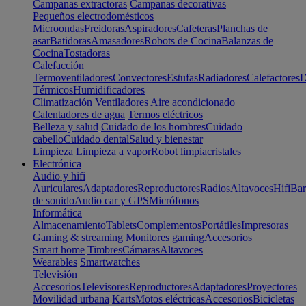
Campanas extractoras
Campanas decorativas
Pequeños electrodomésticos
Microondas
Freidoras
Aspiradores
Cafeteras
Planchas de
asar
Batidoras
Amasadores
Robots de Cocina
Balanzas de
Cocina
Tostadoras
Calefacción
Termoventiladores
Convectores
Estufas
Radiadores
Calefactores
D
Térmicos
Humidificadores
Climatización
Ventiladores
Aire acondicionado
Calentadores de agua
Termos eléctricos
Belleza y salud
Cuidado de los hombres
Cuidado
cabello
Cuidado dental
Salud y bienestar
Limpieza
Limpieza a vapor
Robot limpiacristales
Electrónica
Audio y hifi
Auriculares
Adaptadores
Reproductores
Radios
Altavoces
Hifi
Bar
de sonido
Audio car y GPS
Micrófonos
Informática
Almacenamiento
Tablets
Complementos
Portátiles
Impresoras
Gaming & streaming
Monitores gaming
Accesorios
Smart home
Timbres
Cámaras
Altavoces
Wearables
Smartwatches
Televisión
Accesorios
Televisores
Reproductores
Adaptadores
Proyectores
Movilidad urbana
Karts
Motos eléctricas
Accesorios
Bicicletas