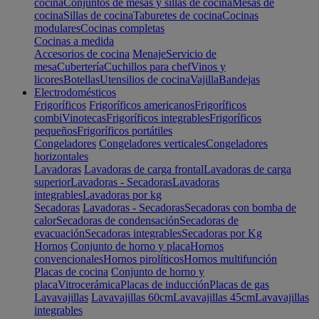
cocina
Conjuntos de mesas y sillas de cocina
Mesas de
cocina
Sillas de cocina
Taburetes de cocina
Cocinas
modulares
Cocinas completas
Cocinas a medida
Accesorios de cocina
Menaje
Servicio de
mesa
Cubertería
Cuchillos para chef
Vinos y
licores
Botellas
Utensilios de cocina
Vajilla
Bandejas
Electrodomésticos
Frigoríficos
Frigoríficos americanos
Frigoríficos
combi
Vinotecas
Frigoríficos integrables
Frigoríficos
pequeños
Frigoríficos portátiles
Congeladores
Congeladores verticales
Congeladores
horizontales
Lavadoras
Lavadoras de carga frontal
Lavadoras de carga
superior
Lavadoras - Secadoras
Lavadoras
integrables
Lavadoras por kg
Secadoras
Lavadoras - Secadoras
Secadoras con bomba de
calor
Secadoras de condensación
Secadoras de
evacuación
Secadoras integrables
Secadoras por Kg
Hornos
Conjunto de horno y placa
Hornos
convencionales
Hornos pirolíticos
Hornos multifunción
Placas de cocina
Conjunto de horno y
placa
Vitrocerámica
Placas de inducción
Placas de gas
Lavavajillas
Lavavajillas 60cm
Lavavajillas 45cm
Lavavajillas
integrables