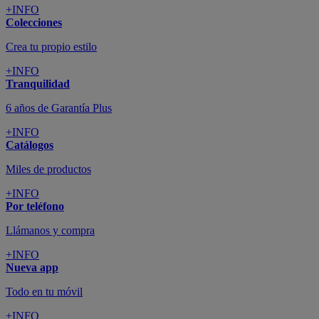
+INFO
Colecciones
Crea tu propio estilo
+INFO
Tranquilidad
6 años de Garantía Plus
+INFO
Catálogos
Miles de productos
+INFO
Por teléfono
Llámanos y compra
+INFO
Nueva app
Todo en tu móvil
+INFO