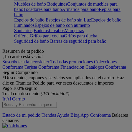
Muebles de baño
Botiquines
Conjuntos de muebles para
baño
Tocadores para baño
Armarios para baño
Repisa para
baño
Espejos de baño
Espejos de baño sin Luz
Espejos de baño
iluminados
Espejos de baño con aumento
Sanitarios
Bañeras
Lavabos
Mamparas
Grifería
Grifos para cocina
Grifos para ducha
Seguridad de baño
Barras de seguridad para baño
Resumen de tu pedido
¡Tu carrito está vacío!
Suscríbete a la newsletter
Todas las promociones
Colecciones
Conforama
Tarjeta Conforama
Financiación
Catálogos Conforama
Seguir Comprando
*Descuentos, cupones y servicios son aplicados en el carrito. Haz
clic en Tramitar Pedido para ver estos descuentos e importes
Pago 100% seguro
Total con descuento
(IVA incluido*)
Ir Al Carrito
Estado de mi pedido
Tiendas
Ayuda
Blog
App Conforama
Baleares
Canarias