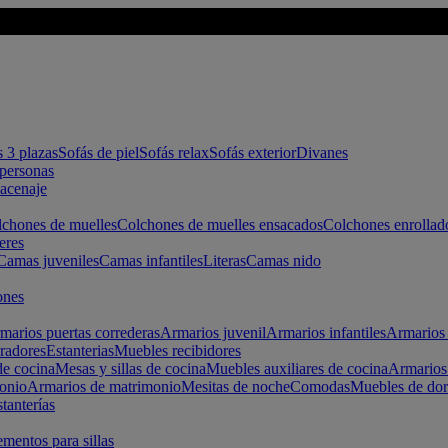
s 3 plazas
Sofás de piel
Sofás relax
Sofás exterior
Divanes
apersonas
macenaje
chones de muelles
Colchones de muelles ensacados
Colchones enrollad
eres
Camas juveniles
Camas infantiles
Literas
Camas nido
ones
marios puertas correderas
Armarios juvenil
Armarios infantiles
Armarios 
radores
Estanterias
Muebles recibidores
e cocina
Mesas y sillas de cocina
Muebles auxiliares de cocina
Armarios
onio
Armarios de matrimonio
Mesitas de noche
Comodas
Muebles de dor
tanterías
entos para sillas