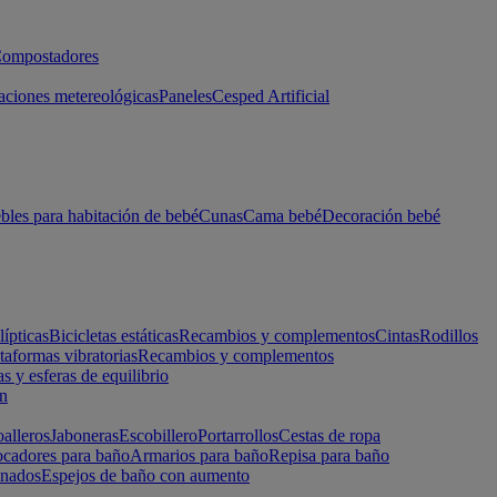
ompostadores
aciones metereológicas
Paneles
Cesped Artificial
les para habitación de bebé
Cunas
Cama bebé
Decoración bebé
lípticas
Bicicletas estáticas
Recambios y complementos
Cintas
Rodillos
taformas vibratorias
Recambios y complementos
s y esferas de equilibrio
ón
alleros
Jaboneras
Escobillero
Portarrollos
Cestas de ropa
cadores para baño
Armarios para baño
Repisa para baño
inados
Espejos de baño con aumento