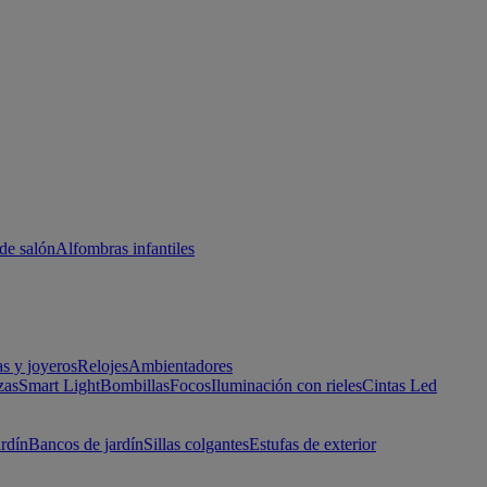
de salón
Alfombras infantiles
as y joyeros
Relojes
Ambientadores
zas
Smart Light
Bombillas
Focos
Iluminación con rieles
Cintas Led
ardín
Bancos de jardín
Sillas colgantes
Estufas de exterior