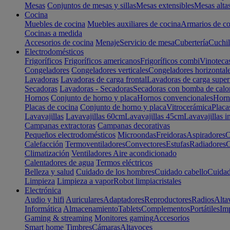
Mesas
Conjuntos de mesas y sillas
Mesas extensibles
Mesas alta
Cocina
Muebles de cocina
Muebles auxiliares de cocina
Armarios de co
Cocinas a medida
Accesorios de cocina
Menaje
Servicio de mesa
Cubertería
Cuchil
Electrodomésticos
Frigoríficos
Frigoríficos americanos
Frigoríficos combi
Vinoteca
Congeladores
Congeladores verticales
Congeladores horizontal
Lavadoras
Lavadoras de carga frontal
Lavadoras de carga super
Secadoras
Lavadoras - Secadoras
Secadoras con bomba de calo
Hornos
Conjunto de horno y placa
Hornos convencionales
Horno
Placas de cocina
Conjunto de horno y placa
Vitrocerámica
Placa
Lavavajillas
Lavavajillas 60cm
Lavavajillas 45cm
Lavavajillas i
Campanas extractoras
Campanas decorativas
Pequeños electrodomésticos
Microondas
Freidoras
Aspiradores
C
Calefacción
Termoventiladores
Convectores
Estufas
Radiadores
C
Climatización
Ventiladores
Aire acondicionado
Calentadores de agua
Termos eléctricos
Belleza y salud
Cuidado de los hombres
Cuidado cabello
Cuidad
Limpieza
Limpieza a vapor
Robot limpiacristales
Electrónica
Audio y hifi
Auriculares
Adaptadores
Reproductores
Radios
Alta
Informática
Almacenamiento
Tablets
Complementos
Portátiles
Im
Gaming & streaming
Monitores gaming
Accesorios
Smart home
Timbres
Cámaras
Altavoces