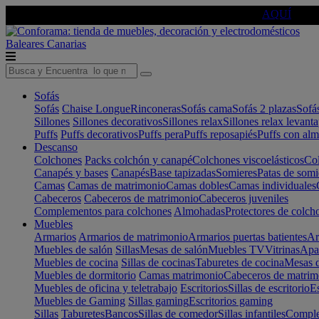
🔵Cambia tu electro con
-10% EXTRA
de descuento ☑️
AQUÍ
Baleares
Canarias
Sofás
Sofás
Chaise Longue
Rinconeras
Sofás cama
Sofás 2 plazas
Sofá
Sillones
Sillones decorativos
Sillones relax
Sillones relax levant
Puffs
Puffs decorativos
Puffs pera
Puffs reposapiés
Puffs con al
Descanso
Colchones
Packs colchón y canapé
Colchones viscoelásticos
Col
Canapés y bases
Canapés
Base tapizadas
Somieres
Patas de somi
Camas
Camas de matrimonio
Camas dobles
Camas individuales
Cabeceros
Cabeceros de matrimonio
Cabeceros juveniles
Complementos para colchones
Almohadas
Protectores de colch
Muebles
Armarios
Armarios de matrimonio
Armarios puertas batientes
Ar
Muebles de salón
Sillas
Mesas de salón
Muebles TV
Vitrinas
Apa
Muebles de cocina
Sillas de cocinas
Taburetes de cocina
Mesas d
Muebles de dormitorio
Camas matrimonio
Cabeceros de matrim
Muebles de oficina y teletrabajo
Escritorios
Sillas de escritorio
Es
Muebles de Gaming
Sillas gaming
Escritorios gaming
Sillas
Taburetes
Bancos
Sillas de comedor
Sillas infantiles
Complem