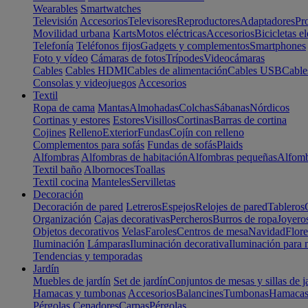
Wearables
Smartwatches
Televisión
Accesorios
Televisores
Reproductores
Adaptadores
Pr
Movilidad urbana
Karts
Motos eléctricas
Accesorios
Bicicletas el
Telefonía
Teléfonos fijos
Gadgets y complementos
Smartphones
Foto y vídeo
Cámaras de fotos
Trípodes
Videocámaras
Cables
Cables HDMI
Cables de alimentación
Cables USB
Cable
Consolas y videojuegos
Accesorios
Textil
Ropa de cama
Mantas
Almohadas
Colchas
Sábanas
Nórdicos
Cortinas y estores
Estores
Visillos
Cortinas
Barras de cortina
Cojines
Relleno
Exterior
Fundas
Cojín con relleno
Complementos para sofás
Fundas de sofás
Plaids
Alfombras
Alfombras de habitación
Alfombras pequeñas
Alfomb
Textil baño
Albornoces
Toallas
Textil cocina
Manteles
Servilletas
Decoración
Decoración de pared
Letreros
Espejos
Relojes de pared
Tableros
Organización
Cajas decorativas
Percheros
Burros de ropa
Joyero
Objetos decorativos
Velas
Faroles
Centros de mesa
Navidad
Flore
Iluminación
Lámparas
Iluminación decorativa
Iluminación para 
Tendencias y temporadas
Jardín
Muebles de jardín
Set de jardín
Conjuntos de mesas y sillas de j
Hamacas y tumbonas
Accesorios
Balancines
Tumbonas
Hamaca
Pérgolas
Cenadores
Carpas
Pérgolas