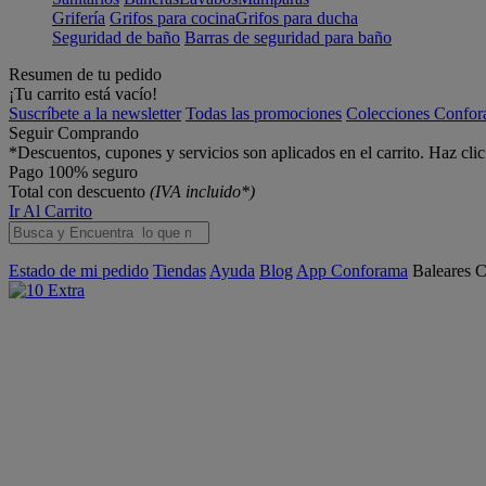
Grifería
Grifos para cocina
Grifos para ducha
Seguridad de baño
Barras de seguridad para baño
Resumen de tu pedido
¡Tu carrito está vacío!
Suscríbete a la newsletter
Todas las promociones
Colecciones Confo
Seguir Comprando
*Descuentos, cupones y servicios son aplicados en el carrito. Haz cli
Pago 100% seguro
Total con descuento
(IVA incluido*)
Ir Al Carrito
Estado de mi pedido
Tiendas
Ayuda
Blog
App Conforama
Baleares
C