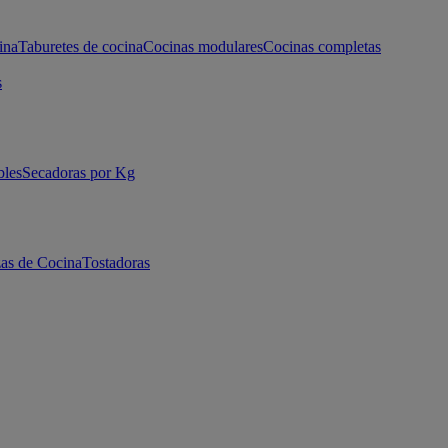
ina
Taburetes de cocina
Cocinas modulares
Cocinas completas
s
bles
Secadoras por Kg
as de Cocina
Tostadoras