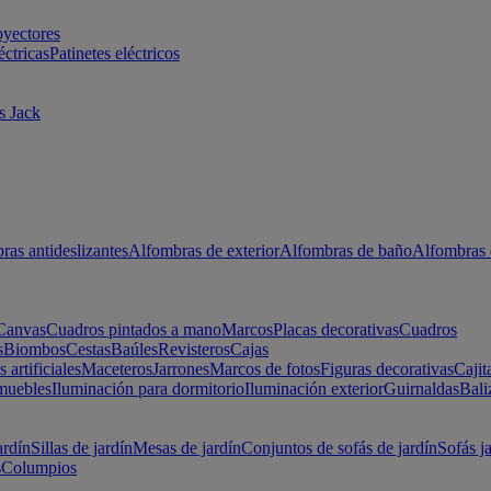
oyectores
éctricas
Patinetes eléctricos
s Jack
ras antideslizantes
Alfombras de exterior
Alfombras de baño
Alfombras 
Canvas
Cuadros pintados a mano
Marcos
Placas decorativas
Cuadros
s
Biombos
Cestas
Baúles
Revisteros
Cajas
s artificiales
Maceteros
Jarrones
Marcos de fotos
Figuras decorativas
Cajit
muebles
Iluminación para dormitorio
Iluminación exterior
Guirnaldas
Bali
ardín
Sillas de jardín
Mesas de jardín
Conjuntos de sofás de jardín
Sofás j
s
Columpios