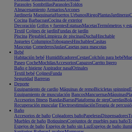
Parasoles
Sombrillas
Parasoles
Toldos
Almacenamiento
Armarios
Arcones
Jardinería
Maquinaria
Huertos Urbanos
Riego
Plantas
Jardineras
C
Cocina
Barbacoas
Cocina de exterior
Decoración
Grifos y fuentes
Estatuas
Macetas
Termómetros y est
Textil
Cojines de jardín
Fundas de jardín
Piscina
Plegable
Limpieza de piscinas
Ducha
Hinchable
Juguetes
Columpios
Toboganes
Hinchables
Casitas
Mascotas
Comederos
Jaulas
Casetas para mascotas
Bebé
Habitación bebé
Humidificadores
Cestas
Colchón para bebé
Mueb
Paseo
Coche
Mochilas
Accesorios
Capazos
Carrito ligero
Baño e higiene
Aspirador nasal
Orinales
Textil bebé
Cojines
Funda
Seguridad
Barreras
Deporte
Equipamiento de cardio
Máquinas de remo
Bicicletas spinning
E
Equipamiento de musculación
Bancos
Mancuernas
Máquinas
Pla
Accesorios fitness
Bandas
Barras
Plataforma de step
Cuerdas
Bola
Recuperación muscular
Electroestimulación
Terapia de percusi
Baño
Accesorios de baño
Colgadores baño
Papeleras
Dispensadores
To
Muebles de baño
Botiquines
Conjuntos de muebles para baño
To
Espejos de baño
Espejos de baño sin Luz
Espejos de baño ilum
Sanitarios
Bañeras
Lavabos
Mamparas