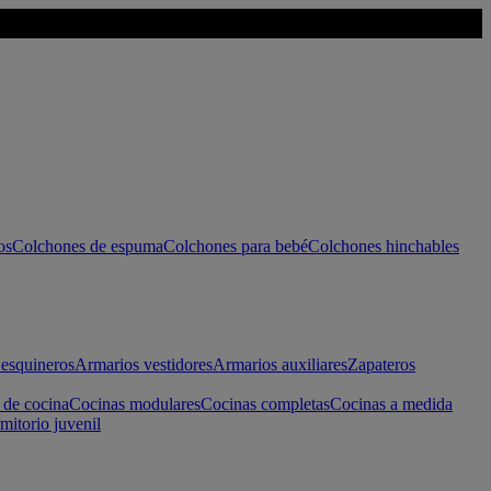
os
Colchones de espuma
Colchones para bebé
Colchones hinchables
esquineros
Armarios vestidores
Armarios auxiliares
Zapateros
 de cocina
Cocinas modulares
Cocinas completas
Cocinas a medida
mitorio juvenil