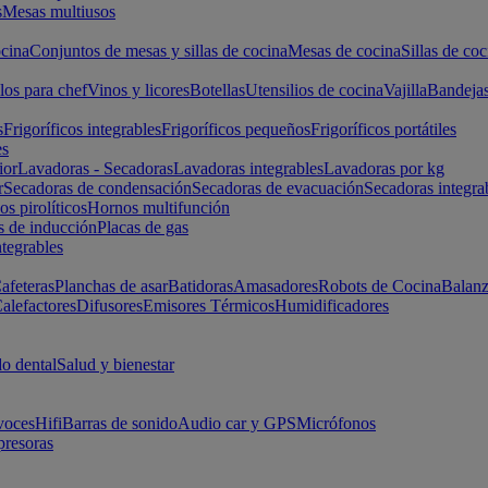
s
Mesas multiusos
cina
Conjuntos de mesas y sillas de cocina
Mesas de cocina
Sillas de coc
los para chef
Vinos y licores
Botellas
Utensilios de cocina
Vajilla
Bandeja
s
Frigoríficos integrables
Frigoríficos pequeños
Frigoríficos portátiles
es
ior
Lavadoras - Secadoras
Lavadoras integrables
Lavadoras por kg
r
Secadoras de condensación
Secadoras de evacuación
Secadoras integra
s pirolíticos
Hornos multifunción
s de inducción
Placas de gas
ntegrables
afeteras
Planchas de asar
Batidoras
Amasadores
Robots de Cocina
Balanz
alefactores
Difusores
Emisores Térmicos
Humidificadores
o dental
Salud y bienestar
voces
Hifi
Barras de sonido
Audio car y GPS
Micrófonos
presoras