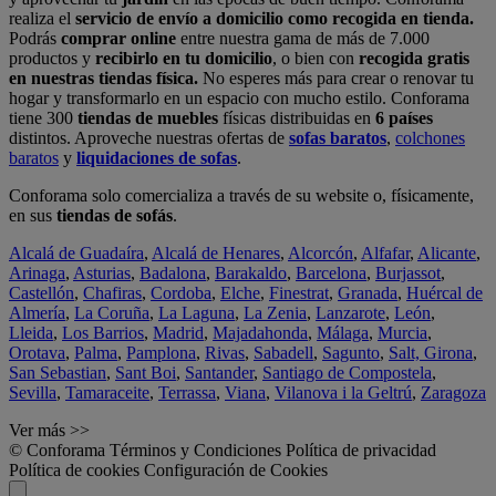
realiza el
servicio de envío a domicilio como recogida en tienda.
Podrás
comprar online
entre nuestra gama de más de 7.000
productos y
recibirlo en tu domicilio
, o bien con
recogida gratis
en nuestras tiendas física.
No esperes más para crear o renovar tu
hogar y transformarlo en un espacio con mucho estilo. Conforama
tiene 300
tiendas de muebles
físicas distribuidas en
6 países
distintos. Aproveche nuestras ofertas de
sofas baratos
,
colchones
baratos
y
liquidaciones de sofas
.
Conforama solo comercializa a través de su website o, físicamente,
en sus
tiendas de sofás
.
Alcalá de Guadaíra
,
Alcalá de Henares
,
Alcorcón
,
Alfafar
,
Alicante
,
Arinaga
,
Asturias
,
Badalona
,
Barakaldo
,
Barcelona
,
Burjassot
,
Castellón
,
Chafiras
,
Cordoba
,
Elche
,
Finestrat
,
Granada
,
Huércal de
Almería
,
La Coruña
,
La Laguna
,
La Zenia
,
Lanzarote
,
León
,
Lleida
,
Los Barrios
,
Madrid
,
Majadahonda
,
Málaga
,
Murcia
,
Orotava
,
Palma
,
Pamplona
,
Rivas
,
Sabadell
,
Sagunto
,
Salt, Girona
,
San Sebastian
,
Sant Boi
,
Santander
,
Santiago de Compostela
,
Sevilla
,
Tamaraceite
,
Terrassa
,
Viana
,
Vilanova i la Geltrú
,
Zaragoza
Ver más >>
© Conforama
Términos y Condiciones
Política de privacidad
Política de cookies
Configuración de Cookies