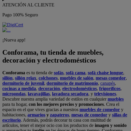
ATENCIÓN AL CLIENTE
Pago 100% Seguro
¡Nueva app!
Conforama, tu tienda de muebles,
decoración y electrodomésticos
Conforama
es tu tienda de
sofás
,
sofá cama
,
sofá chaise longue
,
sillón
,
sillón relax
,
colchones
,
muebles de salón
,
mesas comedor
,
dormitorio de juvenil
,
dormitorio de matrimonio
,
canapés
,
cocinas a medida
,
decoración
,
electrodomésticos
,
frigoríficos
,
microondas
,
lavavajillas
,
lavadora secadora
, y
televisiones
.
Descubre nuestra amplia variedad de estilos en cualquier
muebles
para tu hogar,
con los mejores precios y promociones
. Crea el
espacio en el que vives gracias a nuestros
muebles de comedor
y
habitaciones,
armarios
y
zapateros
,
mesas de comedor
y
sillas de
escritorio
. Además, podrás decorar tu casa con multitud de
artículos, tener el mejor ocio con los productos de
imagen y sonido
y aprovechar tu
jardín
en las épocas de buen tiempo. Conforama