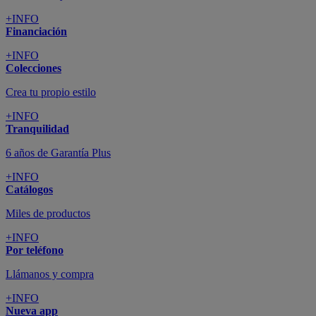
+INFO
Financiación
+INFO
Colecciones
Crea tu propio estilo
+INFO
Tranquilidad
6 años de Garantía Plus
+INFO
Catálogos
Miles de productos
+INFO
Por teléfono
Llámanos y compra
+INFO
Nueva app