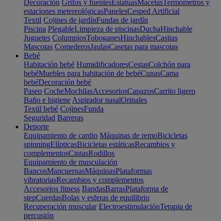
Decoración
Grifos y fuentes
Estatuas
Macetas
Termómetros y
estaciones metereológicas
Paneles
Cesped Artificial
Textil
Cojines de jardín
Fundas de jardín
Piscina
Plegable
Limpieza de piscinas
Ducha
Hinchable
Juguetes
Columpios
Toboganes
Hinchables
Casitas
Mascotas
Comederos
Jaulas
Casetas para mascotas
Bebé
Habitación bebé
Humidificadores
Cestas
Colchón para
bebé
Muebles para habitación de bebé
Cunas
Cama
bebé
Decoración bebé
Paseo
Coche
Mochilas
Accesorios
Capazos
Carrito ligero
Baño e higiene
Aspirador nasal
Orinales
Textil bebé
Cojines
Funda
Seguridad
Barreras
Deporte
Equipamiento de cardio
Máquinas de remo
Bicicletas
spinning
Elípticas
Bicicletas estáticas
Recambios y
complementos
Cintas
Rodillos
Equipamiento de musculación
Bancos
Mancuernas
Máquinas
Plataformas
vibratorias
Recambios y complementos
Accesorios fitness
Bandas
Barras
Plataforma de
step
Cuerdas
Bolas y esferas de equilibrio
Recuperación muscular
Electroestimulación
Terapia de
percusión