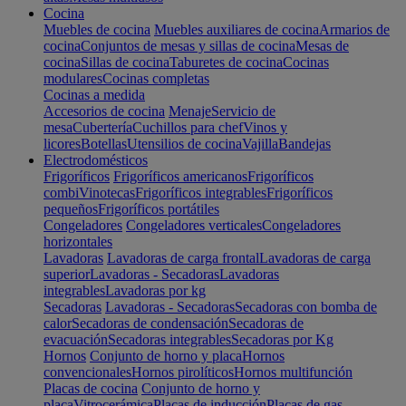
Cocina
Muebles de cocina
Muebles auxiliares de cocina
Armarios de
cocina
Conjuntos de mesas y sillas de cocina
Mesas de
cocina
Sillas de cocina
Taburetes de cocina
Cocinas
modulares
Cocinas completas
Cocinas a medida
Accesorios de cocina
Menaje
Servicio de
mesa
Cubertería
Cuchillos para chef
Vinos y
licores
Botellas
Utensilios de cocina
Vajilla
Bandejas
Electrodomésticos
Frigoríficos
Frigoríficos americanos
Frigoríficos
combi
Vinotecas
Frigoríficos integrables
Frigoríficos
pequeños
Frigoríficos portátiles
Congeladores
Congeladores verticales
Congeladores
horizontales
Lavadoras
Lavadoras de carga frontal
Lavadoras de carga
superior
Lavadoras - Secadoras
Lavadoras
integrables
Lavadoras por kg
Secadoras
Lavadoras - Secadoras
Secadoras con bomba de
calor
Secadoras de condensación
Secadoras de
evacuación
Secadoras integrables
Secadoras por Kg
Hornos
Conjunto de horno y placa
Hornos
convencionales
Hornos pirolíticos
Hornos multifunción
Placas de cocina
Conjunto de horno y
placa
Vitrocerámica
Placas de inducción
Placas de gas