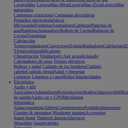
Lavavajillas
Lavavajillas 60cm
Lavavajillas 45cm
Lavavajillas
integrables
Campanas extractoras
Campanas decorativas
Pequeños electrodomésticos
Microondas
Freidoras
Aspiradores
Cafeteras
Planchas de
asar
Batidoras
Amasadores
Robots de Cocina
Balanzas de
Cocina
Tostadoras
Calefacción
Termoventiladores
Convectores
Estufas
Radiadores
Calefactores
D
Térmicos
Humidificadores
Climatización
Ventiladores
Aire acondicionado
Calentadores de agua
Termos eléctricos
Belleza y salud
Cuidado de los hombres
Cuidado
cabello
Cuidado dental
Salud y bienestar
Limpieza
Limpieza a vapor
Robot limpiacristales
Electrónica
Audio y hifi
Auriculares
Adaptadores
Reproductores
Radios
Altavoces
Hifi
Bar
de sonido
Audio car y GPS
Micrófonos
Informática
Almacenamiento
Tablets
Complementos
Portátiles
Impresoras
Gaming & streaming
Monitores gaming
Accesorios
Smart home
Timbres
Cámaras
Altavoces
Wearables
Smartwatches