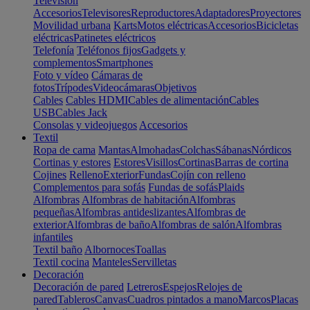
Televisión
Accesorios
Televisores
Reproductores
Adaptadores
Proyectores
Movilidad urbana
Karts
Motos eléctricas
Accesorios
Bicicletas
eléctricas
Patinetes eléctricos
Telefonía
Teléfonos fijos
Gadgets y
complementos
Smartphones
Foto y vídeo
Cámaras de
fotos
Trípodes
Videocámaras
Objetivos
Cables
Cables HDMI
Cables de alimentación
Cables
USB
Cables Jack
Consolas y videojuegos
Accesorios
Textil
Ropa de cama
Mantas
Almohadas
Colchas
Sábanas
Nórdicos
Cortinas y estores
Estores
Visillos
Cortinas
Barras de cortina
Cojines
Relleno
Exterior
Fundas
Cojín con relleno
Complementos para sofás
Fundas de sofás
Plaids
Alfombras
Alfombras de habitación
Alfombras
pequeñas
Alfombras antideslizantes
Alfombras de
exterior
Alfombras de baño
Alfombras de salón
Alfombras
infantiles
Textil baño
Albornoces
Toallas
Textil cocina
Manteles
Servilletas
Decoración
Decoración de pared
Letreros
Espejos
Relojes de
pared
Tableros
Canvas
Cuadros pintados a mano
Marcos
Placas