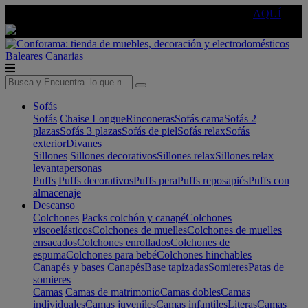
🔵Cambia tu electro con
-10% EXTRA
de descuento ☑️
AQUÍ
Baleares
Canarias
Sofás
Sofás
Chaise Longue
Rinconeras
Sofás cama
Sofás 2
plazas
Sofás 3 plazas
Sofás de piel
Sofás relax
Sofás
exterior
Divanes
Sillones
Sillones decorativos
Sillones relax
Sillones relax
levantapersonas
Puffs
Puffs decorativos
Puffs pera
Puffs reposapiés
Puffs con
almacenaje
Descanso
Colchones
Packs colchón y canapé
Colchones
viscoelásticos
Colchones de muelles
Colchones de muelles
ensacados
Colchones enrollados
Colchones de
espuma
Colchones para bebé
Colchones hinchables
Canapés y bases
Canapés
Base tapizadas
Somieres
Patas de
somieres
Camas
Camas de matrimonio
Camas dobles
Camas
individuales
Camas juveniles
Camas infantiles
Literas
Camas