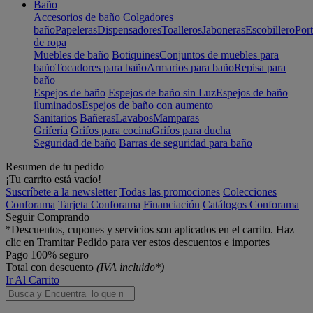
Baño
Accesorios de baño
Colgadores
baño
Papeleras
Dispensadores
Toalleros
Jaboneras
Escobillero
Port
de ropa
Muebles de baño
Botiquines
Conjuntos de muebles para
baño
Tocadores para baño
Armarios para baño
Repisa para
baño
Espejos de baño
Espejos de baño sin Luz
Espejos de baño
iluminados
Espejos de baño con aumento
Sanitarios
Bañeras
Lavabos
Mamparas
Grifería
Grifos para cocina
Grifos para ducha
Seguridad de baño
Barras de seguridad para baño
Resumen de tu pedido
¡Tu carrito está vacío!
Suscríbete a la newsletter
Todas las promociones
Colecciones
Conforama
Tarjeta Conforama
Financiación
Catálogos Conforama
Seguir Comprando
*Descuentos, cupones y servicios son aplicados en el carrito. Haz
clic en Tramitar Pedido para ver estos descuentos e importes
Pago 100% seguro
Total con descuento
(IVA incluido*)
Ir Al Carrito