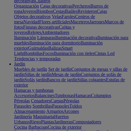
decorativas
Cuadros
Organización
Cajas decorativas
Percheros
Burros de
ropa
Joyeros
Biombos
Cestas
Baúles
Revisteros
Cajas
Objetos decorativos
Velas
Faroles
Centros de
mesa
Navidad
Flores artificiales
Maceteros
Jarrones
Marcos de
fotos
Figuras decorativas
Cajitas y
joyeros
Relojes
Ambientadores
Iluminación
Lámparas
Iluminación decorativa
Iluminación para
muebles
Iluminación para dormitorio
Iluminación
exterior
Guirnaldas
Balizas
Smart
Light
Bombillas
Focos
Iluminación con rieles
Cintas Led
Tendencias y temporadas
Jardín
Muebles de jardín
Set de jardín
Conjuntos de mesas y sillas de
jardín
Sillas de jardín
Mesas de jardín
Conjuntos de sofás de
jardín
Sofás jardín
Bancos de jardín
Sillas colgantes
Estufas de
exterior
Hamacas y tumbonas
Accesorios
Balancines
Tumbonas
Hamacas
Columpios
Pérgolas
Cenadores
Carpas
Pérgolas
Parasoles
Sombrillas
Parasoles
Toldos
Almacenamiento
Armarios
Arcones
Jardinería
Maquinaria
Huertos
Urbanos
Riego
Plantas
Jardineras
Compostadores
Cocina
Barbacoas
Cocina de exterior