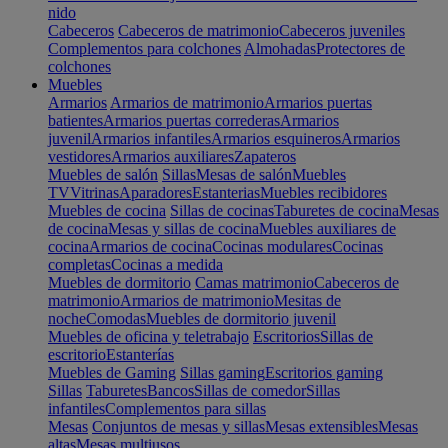
nido
Cabeceros
Cabeceros de matrimonio
Cabeceros juveniles
Complementos para colchones
Almohadas
Protectores de
colchones
Muebles
Armarios
Armarios de matrimonio
Armarios puertas
batientes
Armarios puertas correderas
Armarios
juvenil
Armarios infantiles
Armarios esquineros
Armarios
vestidores
Armarios auxiliares
Zapateros
Muebles de salón
Sillas
Mesas de salón
Muebles
TV
Vitrinas
Aparadores
Estanterias
Muebles recibidores
Muebles de cocina
Sillas de cocinas
Taburetes de cocina
Mesas
de cocina
Mesas y sillas de cocina
Muebles auxiliares de
cocina
Armarios de cocina
Cocinas modulares
Cocinas
completas
Cocinas a medida
Muebles de dormitorio
Camas matrimonio
Cabeceros de
matrimonio
Armarios de matrimonio
Mesitas de
noche
Comodas
Muebles de dormitorio juvenil
Muebles de oficina y teletrabajo
Escritorios
Sillas de
escritorio
Estanterías
Muebles de Gaming
Sillas gaming
Escritorios gaming
Sillas
Taburetes
Bancos
Sillas de comedor
Sillas
infantiles
Complementos para sillas
Mesas
Conjuntos de mesas y sillas
Mesas extensibles
Mesas
altas
Mesas multiusos