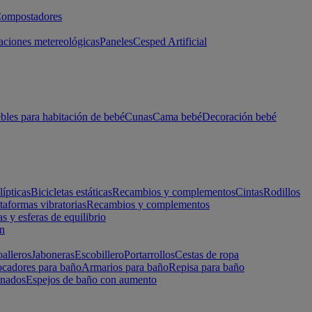
ompostadores
aciones metereológicas
Paneles
Cesped Artificial
les para habitación de bebé
Cunas
Cama bebé
Decoración bebé
lípticas
Bicicletas estáticas
Recambios y complementos
Cintas
Rodillos
taformas vibratorias
Recambios y complementos
s y esferas de equilibrio
ón
alleros
Jaboneras
Escobillero
Portarrollos
Cestas de ropa
cadores para baño
Armarios para baño
Repisa para baño
inados
Espejos de baño con aumento