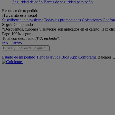
Seguridad de baño
Barras de seguridad para baño
Resumen de tu pedido
¡Tu carrito está vacío!
Suscríbete a la newsletter
Todas las promociones
Colecciones Confo
Seguir Comprando
*Descuentos, cupones y servicios son aplicados en el carrito. Haz cli
Pago 100% seguro
Total con descuento
(IVA incluido*)
Ir Al Carrito
Estado de mi pedido
Tiendas
Ayuda
Blog
App Conforama
Baleares
C