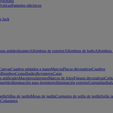
oyectores
éctricas
Patinetes eléctricos
s Jack
ras antideslizantes
Alfombras de exterior
Alfombras de baño
Alfombras 
Canvas
Cuadros pintados a mano
Marcos
Placas decorativas
Cuadros
s
Biombos
Cestas
Baúles
Revisteros
Cajas
s artificiales
Maceteros
Jarrones
Marcos de fotos
Figuras decorativas
Cajit
muebles
Iluminación para dormitorio
Iluminación exterior
Guirnaldas
Bali
ardín
Sillas de jardín
Mesas de jardín
Conjuntos de sofás de jardín
Sofás j
s
Columpios