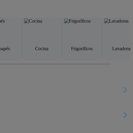
napés
Cocina
Frigoríficos
Lavadoras