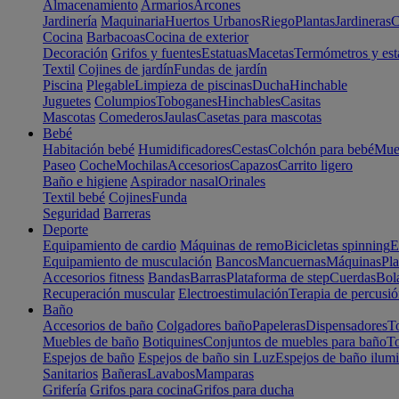
Almacenamiento
Armarios
Arcones
Jardinería
Maquinaria
Huertos Urbanos
Riego
Plantas
Jardineras
C
Cocina
Barbacoas
Cocina de exterior
Decoración
Grifos y fuentes
Estatuas
Macetas
Termómetros y est
Textil
Cojines de jardín
Fundas de jardín
Piscina
Plegable
Limpieza de piscinas
Ducha
Hinchable
Juguetes
Columpios
Toboganes
Hinchables
Casitas
Mascotas
Comederos
Jaulas
Casetas para mascotas
Bebé
Habitación bebé
Humidificadores
Cestas
Colchón para bebé
Mueb
Paseo
Coche
Mochilas
Accesorios
Capazos
Carrito ligero
Baño e higiene
Aspirador nasal
Orinales
Textil bebé
Cojines
Funda
Seguridad
Barreras
Deporte
Equipamiento de cardio
Máquinas de remo
Bicicletas spinning
E
Equipamiento de musculación
Bancos
Mancuernas
Máquinas
Pla
Accesorios fitness
Bandas
Barras
Plataforma de step
Cuerdas
Bola
Recuperación muscular
Electroestimulación
Terapia de percusi
Baño
Accesorios de baño
Colgadores baño
Papeleras
Dispensadores
To
Muebles de baño
Botiquines
Conjuntos de muebles para baño
To
Espejos de baño
Espejos de baño sin Luz
Espejos de baño ilum
Sanitarios
Bañeras
Lavabos
Mamparas
Grifería
Grifos para cocina
Grifos para ducha