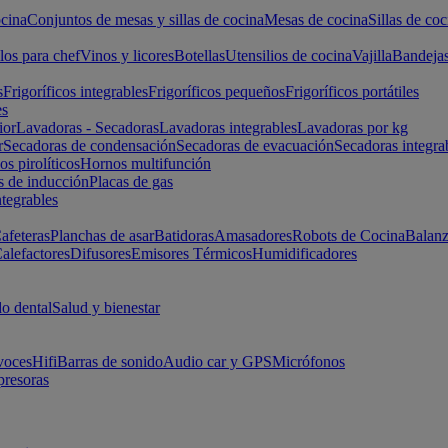
cina
Conjuntos de mesas y sillas de cocina
Mesas de cocina
Sillas de coc
los para chef
Vinos y licores
Botellas
Utensilios de cocina
Vajilla
Bandeja
s
Frigoríficos integrables
Frigoríficos pequeños
Frigoríficos portátiles
es
ior
Lavadoras - Secadoras
Lavadoras integrables
Lavadoras por kg
r
Secadoras de condensación
Secadoras de evacuación
Secadoras integra
s pirolíticos
Hornos multifunción
s de inducción
Placas de gas
ntegrables
afeteras
Planchas de asar
Batidoras
Amasadores
Robots de Cocina
Balanz
alefactores
Difusores
Emisores Térmicos
Humidificadores
o dental
Salud y bienestar
voces
Hifi
Barras de sonido
Audio car y GPS
Micrófonos
presoras