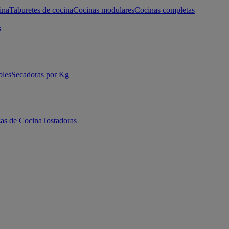
ina
Taburetes de cocina
Cocinas modulares
Cocinas completas
s
bles
Secadoras por Kg
as de Cocina
Tostadoras