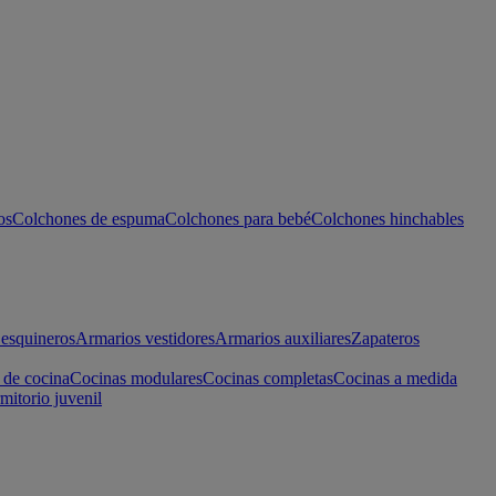
os
Colchones de espuma
Colchones para bebé
Colchones hinchables
esquineros
Armarios vestidores
Armarios auxiliares
Zapateros
 de cocina
Cocinas modulares
Cocinas completas
Cocinas a medida
mitorio juvenil