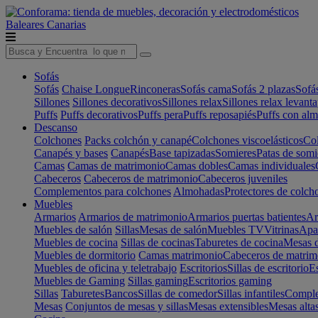
Baleares
Canarias
Sofás
Sofás
Chaise Longue
Rinconeras
Sofás cama
Sofás 2 plazas
Sofá
Sillones
Sillones decorativos
Sillones relax
Sillones relax levant
Puffs
Puffs decorativos
Puffs pera
Puffs reposapiés
Puffs con al
Descanso
Colchones
Packs colchón y canapé
Colchones viscoelásticos
Col
Canapés y bases
Canapés
Base tapizadas
Somieres
Patas de somi
Camas
Camas de matrimonio
Camas dobles
Camas individuales
Cabeceros
Cabeceros de matrimonio
Cabeceros juveniles
Complementos para colchones
Almohadas
Protectores de colch
Muebles
Armarios
Armarios de matrimonio
Armarios puertas batientes
Ar
Muebles de salón
Sillas
Mesas de salón
Muebles TV
Vitrinas
Apa
Muebles de cocina
Sillas de cocinas
Taburetes de cocina
Mesas d
Muebles de dormitorio
Camas matrimonio
Cabeceros de matrim
Muebles de oficina y teletrabajo
Escritorios
Sillas de escritorio
Es
Muebles de Gaming
Sillas gaming
Escritorios gaming
Sillas
Taburetes
Bancos
Sillas de comedor
Sillas infantiles
Complem
Mesas
Conjuntos de mesas y sillas
Mesas extensibles
Mesas alta