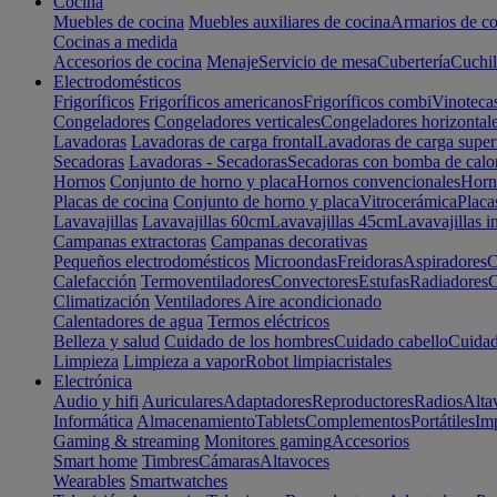
Cocina
Muebles de cocina
Muebles auxiliares de cocina
Armarios de co
Cocinas a medida
Accesorios de cocina
Menaje
Servicio de mesa
Cubertería
Cuchil
Electrodomésticos
Frigoríficos
Frigoríficos americanos
Frigoríficos combi
Vinoteca
Congeladores
Congeladores verticales
Congeladores horizontal
Lavadoras
Lavadoras de carga frontal
Lavadoras de carga super
Secadoras
Lavadoras - Secadoras
Secadoras con bomba de calo
Hornos
Conjunto de horno y placa
Hornos convencionales
Horno
Placas de cocina
Conjunto de horno y placa
Vitrocerámica
Placa
Lavavajillas
Lavavajillas 60cm
Lavavajillas 45cm
Lavavajillas i
Campanas extractoras
Campanas decorativas
Pequeños electrodomésticos
Microondas
Freidoras
Aspiradores
C
Calefacción
Termoventiladores
Convectores
Estufas
Radiadores
C
Climatización
Ventiladores
Aire acondicionado
Calentadores de agua
Termos eléctricos
Belleza y salud
Cuidado de los hombres
Cuidado cabello
Cuidad
Limpieza
Limpieza a vapor
Robot limpiacristales
Electrónica
Audio y hifi
Auriculares
Adaptadores
Reproductores
Radios
Alta
Informática
Almacenamiento
Tablets
Complementos
Portátiles
Im
Gaming & streaming
Monitores gaming
Accesorios
Smart home
Timbres
Cámaras
Altavoces
Wearables
Smartwatches