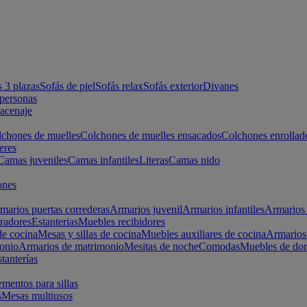
s 3 plazas
Sofás de piel
Sofás relax
Sofás exterior
Divanes
apersonas
macenaje
chones de muelles
Colchones de muelles ensacados
Colchones enrollad
eres
Camas juveniles
Camas infantiles
Literas
Camas nido
ones
marios puertas correderas
Armarios juvenil
Armarios infantiles
Armarios 
radores
Estanterias
Muebles recibidores
e cocina
Mesas y sillas de cocina
Muebles auxiliares de cocina
Armarios
onio
Armarios de matrimonio
Mesitas de noche
Comodas
Muebles de dor
tanterías
entos para sillas
s
Mesas multiusos