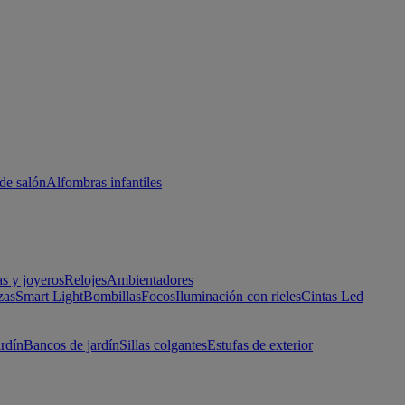
de salón
Alfombras infantiles
as y joyeros
Relojes
Ambientadores
zas
Smart Light
Bombillas
Focos
Iluminación con rieles
Cintas Led
ardín
Bancos de jardín
Sillas colgantes
Estufas de exterior