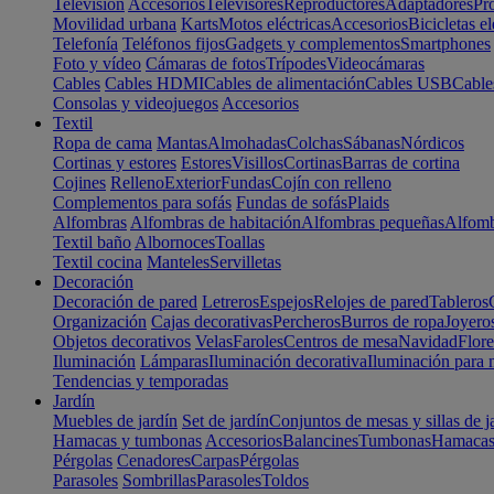
Televisión
Accesorios
Televisores
Reproductores
Adaptadores
Pr
Movilidad urbana
Karts
Motos eléctricas
Accesorios
Bicicletas el
Telefonía
Teléfonos fijos
Gadgets y complementos
Smartphones
Foto y vídeo
Cámaras de fotos
Trípodes
Videocámaras
Cables
Cables HDMI
Cables de alimentación
Cables USB
Cable
Consolas y videojuegos
Accesorios
Textil
Ropa de cama
Mantas
Almohadas
Colchas
Sábanas
Nórdicos
Cortinas y estores
Estores
Visillos
Cortinas
Barras de cortina
Cojines
Relleno
Exterior
Fundas
Cojín con relleno
Complementos para sofás
Fundas de sofás
Plaids
Alfombras
Alfombras de habitación
Alfombras pequeñas
Alfomb
Textil baño
Albornoces
Toallas
Textil cocina
Manteles
Servilletas
Decoración
Decoración de pared
Letreros
Espejos
Relojes de pared
Tableros
Organización
Cajas decorativas
Percheros
Burros de ropa
Joyero
Objetos decorativos
Velas
Faroles
Centros de mesa
Navidad
Flore
Iluminación
Lámparas
Iluminación decorativa
Iluminación para 
Tendencias y temporadas
Jardín
Muebles de jardín
Set de jardín
Conjuntos de mesas y sillas de j
Hamacas y tumbonas
Accesorios
Balancines
Tumbonas
Hamaca
Pérgolas
Cenadores
Carpas
Pérgolas
Parasoles
Sombrillas
Parasoles
Toldos