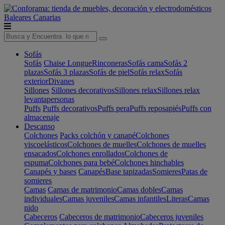
Baleares
Canarias
Sofás
Sofás
Chaise Longue
Rinconeras
Sofás cama
Sofás 2
plazas
Sofás 3 plazas
Sofás de piel
Sofás relax
Sofás
exterior
Divanes
Sillones
Sillones decorativos
Sillones relax
Sillones relax
levantapersonas
Puffs
Puffs decorativos
Puffs pera
Puffs reposapiés
Puffs con
almacenaje
Descanso
Colchones
Packs colchón y canapé
Colchones
viscoelásticos
Colchones de muelles
Colchones de muelles
ensacados
Colchones enrollados
Colchones de
espuma
Colchones para bebé
Colchones hinchables
Canapés y bases
Canapés
Base tapizadas
Somieres
Patas de
somieres
Camas
Camas de matrimonio
Camas dobles
Camas
individuales
Camas juveniles
Camas infantiles
Literas
Camas
nido
Cabeceros
Cabeceros de matrimonio
Cabeceros juveniles