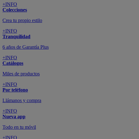
+INFO
Colecciones
Crea tu propio estilo
+INFO
Tranquilidad
6 años de Garantía Plus
+INFO
Catálogos
Miles de productos
+INFO
Por teléfono
Llámanos y compra
+INFO
Nueva app
Todo en tu móvil
+INFO