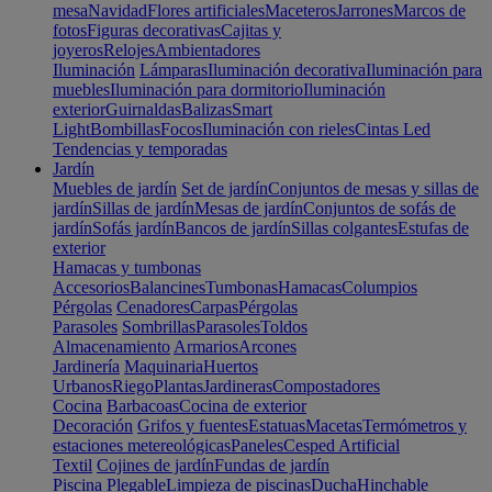
mesa
Navidad
Flores artificiales
Maceteros
Jarrones
Marcos de
fotos
Figuras decorativas
Cajitas y
joyeros
Relojes
Ambientadores
Iluminación
Lámparas
Iluminación decorativa
Iluminación para
muebles
Iluminación para dormitorio
Iluminación
exterior
Guirnaldas
Balizas
Smart
Light
Bombillas
Focos
Iluminación con rieles
Cintas Led
Tendencias y temporadas
Jardín
Muebles de jardín
Set de jardín
Conjuntos de mesas y sillas de
jardín
Sillas de jardín
Mesas de jardín
Conjuntos de sofás de
jardín
Sofás jardín
Bancos de jardín
Sillas colgantes
Estufas de
exterior
Hamacas y tumbonas
Accesorios
Balancines
Tumbonas
Hamacas
Columpios
Pérgolas
Cenadores
Carpas
Pérgolas
Parasoles
Sombrillas
Parasoles
Toldos
Almacenamiento
Armarios
Arcones
Jardinería
Maquinaria
Huertos
Urbanos
Riego
Plantas
Jardineras
Compostadores
Cocina
Barbacoas
Cocina de exterior
Decoración
Grifos y fuentes
Estatuas
Macetas
Termómetros y
estaciones metereológicas
Paneles
Cesped Artificial
Textil
Cojines de jardín
Fundas de jardín
Piscina
Plegable
Limpieza de piscinas
Ducha
Hinchable