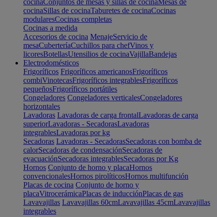
cocina
Conjuntos de mesas y sillas de cocina
Mesas de
cocina
Sillas de cocina
Taburetes de cocina
Cocinas
modulares
Cocinas completas
Cocinas a medida
Accesorios de cocina
Menaje
Servicio de
mesa
Cubertería
Cuchillos para chef
Vinos y
licores
Botellas
Utensilios de cocina
Vajilla
Bandejas
Electrodomésticos
Frigoríficos
Frigoríficos americanos
Frigoríficos
combi
Vinotecas
Frigoríficos integrables
Frigoríficos
pequeños
Frigoríficos portátiles
Congeladores
Congeladores verticales
Congeladores
horizontales
Lavadoras
Lavadoras de carga frontal
Lavadoras de carga
superior
Lavadoras - Secadoras
Lavadoras
integrables
Lavadoras por kg
Secadoras
Lavadoras - Secadoras
Secadoras con bomba de
calor
Secadoras de condensación
Secadoras de
evacuación
Secadoras integrables
Secadoras por Kg
Hornos
Conjunto de horno y placa
Hornos
convencionales
Hornos pirolíticos
Hornos multifunción
Placas de cocina
Conjunto de horno y
placa
Vitrocerámica
Placas de inducción
Placas de gas
Lavavajillas
Lavavajillas 60cm
Lavavajillas 45cm
Lavavajillas
integrables