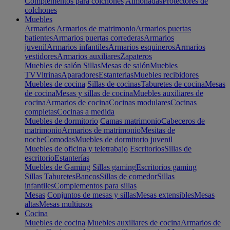
Complementos para colchones
Almohadas
Protectores de
colchones
Muebles
Armarios
Armarios de matrimonio
Armarios puertas
batientes
Armarios puertas correderas
Armarios
juvenil
Armarios infantiles
Armarios esquineros
Armarios
vestidores
Armarios auxiliares
Zapateros
Muebles de salón
Sillas
Mesas de salón
Muebles
TV
Vitrinas
Aparadores
Estanterias
Muebles recibidores
Muebles de cocina
Sillas de cocinas
Taburetes de cocina
Mesas
de cocina
Mesas y sillas de cocina
Muebles auxiliares de
cocina
Armarios de cocina
Cocinas modulares
Cocinas
completas
Cocinas a medida
Muebles de dormitorio
Camas matrimonio
Cabeceros de
matrimonio
Armarios de matrimonio
Mesitas de
noche
Comodas
Muebles de dormitorio juvenil
Muebles de oficina y teletrabajo
Escritorios
Sillas de
escritorio
Estanterías
Muebles de Gaming
Sillas gaming
Escritorios gaming
Sillas
Taburetes
Bancos
Sillas de comedor
Sillas
infantiles
Complementos para sillas
Mesas
Conjuntos de mesas y sillas
Mesas extensibles
Mesas
altas
Mesas multiusos
Cocina
Muebles de cocina
Muebles auxiliares de cocina
Armarios de