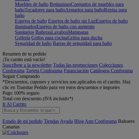
Muebles de baño
Botiquines
Conjuntos de muebles para
baño
Tocadores para baño
Armarios para baño
Repisa para
baño
Espejos de baño
Espejos de baño sin Luz
Espejos de baño
iluminados
Espejos de baño con aumento
Sanitarios
Bañeras
Lavabos
Mamparas
Grifería
Grifos para cocina
Grifos para ducha
Seguridad de baño
Barras de seguridad para baño
Resumen de tu pedido
¡Tu carrito está vacío!
Suscríbete a la newsletter
Todas las promociones
Colecciones
Conforama
Tarjeta Conforama
Financiación
Catálogos Conforama
Seguir Comprando
*Descuentos, cupones y servicios son aplicados en el carrito. Haz
clic en Tramitar Pedido para ver estos descuentos e importes
Pago 100% seguro
Total con descuento
(IVA incluido*)
Ir Al Carrito
Estado de mi pedido
Tiendas
Ayuda
Blog
App Conforama
Baleares
Canarias