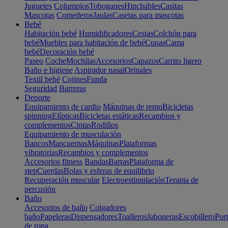
Juguetes
Columpios
Toboganes
Hinchables
Casitas
Mascotas
Comederos
Jaulas
Casetas para mascotas
Bebé
Habitación bebé
Humidificadores
Cestas
Colchón para
bebé
Muebles para habitación de bebé
Cunas
Cama
bebé
Decoración bebé
Paseo
Coche
Mochilas
Accesorios
Capazos
Carrito ligero
Baño e higiene
Aspirador nasal
Orinales
Textil bebé
Cojines
Funda
Seguridad
Barreras
Deporte
Equipamiento de cardio
Máquinas de remo
Bicicletas
spinning
Elípticas
Bicicletas estáticas
Recambios y
complementos
Cintas
Rodillos
Equipamiento de musculación
Bancos
Mancuernas
Máquinas
Plataformas
vibratorias
Recambios y complementos
Accesorios fitness
Bandas
Barras
Plataforma de
step
Cuerdas
Bolas y esferas de equilibrio
Recuperación muscular
Electroestimulación
Terapia de
percusión
Baño
Accesorios de baño
Colgadores
baño
Papeleras
Dispensadores
Toalleros
Jaboneras
Escobillero
Port
de ropa