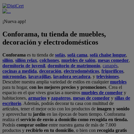
¡Nueva app!
Conforama, tu tienda de muebles,
decoración y electrodomésticos
Conforama
es tu tienda de
sofás
,
sofá cama
,
sofá chaise longue
,
sillón
,
sillón relax
,
colchones
,
muebles de salón
,
mesas comedor
,
dormitorio de juvenil
,
dormitorio de matrimonio
,
canapés
,
cocinas a medida
,
decoración
,
electrodomésticos
,
frigoríficos
,
microondas
,
lavavajillas
,
lavadora secadora
, y
televisiones
.
Descubre nuestra amplia variedad de estilos en cualquier
muebles
para tu hogar,
con los mejores precios y promociones
. Crea el
espacio en el que vives gracias a nuestros
muebles de comedor
y
habitaciones,
armarios
y
zapateros
,
mesas de comedor
y
sillas de
escritorio
. Además, podrás decorar tu casa con multitud de
artículos, tener el mejor ocio con los productos de
imagen y sonido
y aprovechar tu
jardín
en las épocas de buen tiempo. Conforama
realiza el
servicio de envío a domicilio como recogida en tienda.
Podrás
comprar online
entre nuestra gama de más de 7.000
productos y
recibirlo en tu domicilio
, o bien con
recogida gratis