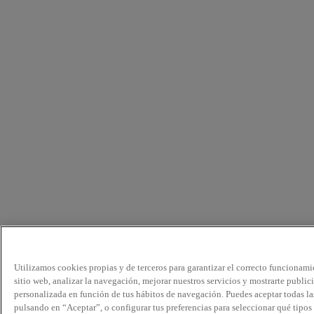
Utilizamos cookies propias y de terceros para garantizar el correcto funcionami
sitio web, analizar la navegación, mejorar nuestros servicios y mostrarte public
personalizada en función de tus hábitos de navegación. Puedes aceptar todas la
pulsando en “Aceptar”, o configurar tus preferencias para seleccionar qué tipos