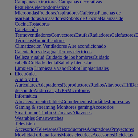
Campanas extractoras
Campanas decorativas
Pequeños electrodomésticos
Microondas
Freidoras
Aspiradores
Cafeteras
Planchas de
asar
Batidoras
Amasadores
Robots de Cocina
Balanzas de
Cocina
Tostadoras
Calefacción
Termoventiladores
Convectores
Estufas
Radiadores
Calefactores
D
Térmicos
Humidificadores
Climatización
Ventiladores
Aire acondicionado
Calentadores de agua
Termos eléctricos
Belleza y salud
Cuidado de los hombres
Cuidado
cabello
Cuidado dental
Salud y bienestar
Limpieza
Limpieza a vapor
Robot limpiacristales
Electrónica
Audio y hifi
Auriculares
Adaptadores
Reproductores
Radios
Altavoces
Hifi
Bar
de sonido
Audio car y GPS
Micrófonos
Informática
Almacenamiento
Tablets
Complementos
Portátiles
Impresoras
Gaming & streaming
Monitores gaming
Accesorios
Smart home
Timbres
Cámaras
Altavoces
Wearables
Smartwatches
Televisión
Accesorios
Televisores
Reproductores
Adaptadores
Proyectores
Movilidad urbana
Karts
Motos eléctricas
Accesorios
Bicicletas