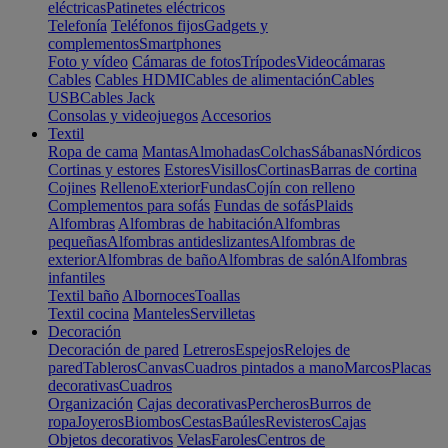
eléctricas
Patinetes eléctricos
Telefonía
Teléfonos fijos
Gadgets y
complementos
Smartphones
Foto y vídeo
Cámaras de fotos
Trípodes
Videocámaras
Cables
Cables HDMI
Cables de alimentación
Cables
USB
Cables Jack
Consolas y videojuegos
Accesorios
Textil
Ropa de cama
Mantas
Almohadas
Colchas
Sábanas
Nórdicos
Cortinas y estores
Estores
Visillos
Cortinas
Barras de cortina
Cojines
Relleno
Exterior
Fundas
Cojín con relleno
Complementos para sofás
Fundas de sofás
Plaids
Alfombras
Alfombras de habitación
Alfombras
pequeñas
Alfombras antideslizantes
Alfombras de
exterior
Alfombras de baño
Alfombras de salón
Alfombras
infantiles
Textil baño
Albornoces
Toallas
Textil cocina
Manteles
Servilletas
Decoración
Decoración de pared
Letreros
Espejos
Relojes de
pared
Tableros
Canvas
Cuadros pintados a mano
Marcos
Placas
decorativas
Cuadros
Organización
Cajas decorativas
Percheros
Burros de
ropa
Joyeros
Biombos
Cestas
Baúles
Revisteros
Cajas
Objetos decorativos
Velas
Faroles
Centros de