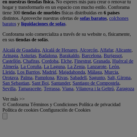
en nuestras tiendas física.
No esperes más para crear o renovar tu
hogar y transformarlo en un espacio con mucho estilo. Conforama
tiene 300
tiendas de muebles
físicas distribuidas en
6 países
distintos. Aproveche nuestras ofertas de
sofas baratos
,
colchones
baratos
y
liquidaciones de sofas
.
Conforama solo comercializa a través de su website o, físicamente,
en sus
tiendas de sofás
.
Alcalá de Guadaíra
,
Alcalá de Henares
,
Alcorcón
,
Alfafar
,
Alicante
,
Arinaga
,
Asturias
,
Badalona
,
Barakaldo
,
Barcelona
,
Burjassot
,
Castellón
,
Chafiras
,
Cordoba
,
Elche
,
Finestrat
,
Granada
,
Huércal de
Almería
,
La Coruña
,
La Laguna
,
La Zenia
,
Lanzarote
,
León
,
Lleida
,
Los Barrios
,
Madrid
,
Majadahonda
,
Málaga
,
Murcia
,
Orotava
,
Palma
,
Pamplona
,
Rivas
,
Sabadell
,
Sagunto
,
Salt, Girona
,
San Sebastian
,
Sant Boi
,
Santander
,
Santiago de Compostela
,
Sevilla
,
Tamaraceite
,
Terrassa
,
Viana
,
Vilanova i la Geltrú
,
Zaragoza
Ver más >>
© Conforama
Términos y Condiciones
Política de privacidad
Política de cookies
Configuración de Cookies