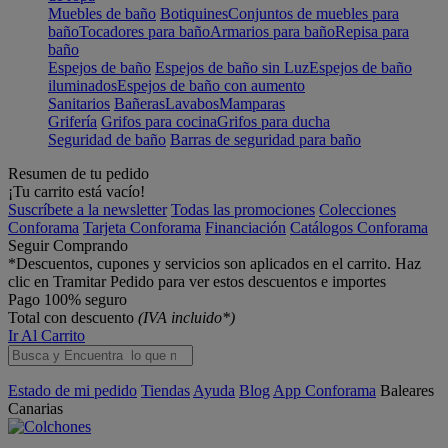
Muebles de baño
Botiquines
Conjuntos de muebles para
baño
Tocadores para baño
Armarios para baño
Repisa para
baño
Espejos de baño
Espejos de baño sin Luz
Espejos de baño
iluminados
Espejos de baño con aumento
Sanitarios
Bañeras
Lavabos
Mamparas
Grifería
Grifos para cocina
Grifos para ducha
Seguridad de baño
Barras de seguridad para baño
Resumen de tu pedido
¡Tu carrito está vacío!
Suscríbete a la newsletter
Todas las promociones
Colecciones
Conforama
Tarjeta Conforama
Financiación
Catálogos Conforama
Seguir Comprando
*Descuentos, cupones y servicios son aplicados en el carrito. Haz
clic en Tramitar Pedido para ver estos descuentos e importes
Pago 100% seguro
Total con descuento
(IVA incluido*)
Ir Al Carrito
Estado de mi pedido
Tiendas
Ayuda
Blog
App Conforama
Baleares
Canarias