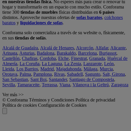
en nuestras tiendas física.
No esperes más para crear o renovar tu
hogar y transformarlo en un espacio con mucho estilo. Conforama
tiene 300
tiendas de muebles
físicas distribuidas en
6 países
distintos. Aproveche nuestras ofertas de
sofas baratos
,
colchones
baratos
y
liquidaciones de sofas
.
Conforama solo comercializa a través de su website o, físicamente,
en sus
tiendas de sofás
.
Alcalá de Guadaíra
,
Alcalá de Henares
,
Alcorcón
,
Alfafar
,
Alicante
,
Arinaga
,
Asturias
,
Badalona
,
Barakaldo
,
Barcelona
,
Burjassot
,
Castellón
,
Chafiras
,
Cordoba
,
Elche
,
Finestrat
,
Granada
,
Huércal de
Almería
,
La Coruña
,
La Laguna
,
La Zenia
,
Lanzarote
,
León
,
Lleida
,
Los Barrios
,
Madrid
,
Majadahonda
,
Málaga
,
Murcia
,
Orotava
,
Palma
,
Pamplona
,
Rivas
,
Sabadell
,
Sagunto
,
Salt, Girona
,
San Sebastian
,
Sant Boi
,
Santander
,
Santiago de Compostela
,
Sevilla
,
Tamaraceite
,
Terrassa
,
Viana
,
Vilanova i la Geltrú
,
Zaragoza
Ver más >>
© Conforama
Términos y Condiciones
Política de privacidad
Política de cookies
Configuración de Cookies