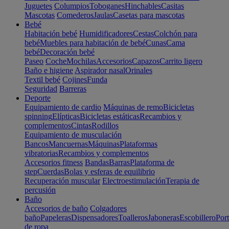
Juguetes
Columpios
Toboganes
Hinchables
Casitas
Mascotas
Comederos
Jaulas
Casetas para mascotas
Bebé
Habitación bebé
Humidificadores
Cestas
Colchón para
bebé
Muebles para habitación de bebé
Cunas
Cama
bebé
Decoración bebé
Paseo
Coche
Mochilas
Accesorios
Capazos
Carrito ligero
Baño e higiene
Aspirador nasal
Orinales
Textil bebé
Cojines
Funda
Seguridad
Barreras
Deporte
Equipamiento de cardio
Máquinas de remo
Bicicletas
spinning
Elípticas
Bicicletas estáticas
Recambios y
complementos
Cintas
Rodillos
Equipamiento de musculación
Bancos
Mancuernas
Máquinas
Plataformas
vibratorias
Recambios y complementos
Accesorios fitness
Bandas
Barras
Plataforma de
step
Cuerdas
Bolas y esferas de equilibrio
Recuperación muscular
Electroestimulación
Terapia de
percusión
Baño
Accesorios de baño
Colgadores
baño
Papeleras
Dispensadores
Toalleros
Jaboneras
Escobillero
Port
de ropa