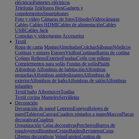
eléctricas
Patinetes eléctricos
Telefonía
Teléfonos fijos
Gadgets y
complementos
Smartphones
Foto y vídeo
Cámaras de fotos
Trípodes
Videocámaras
Cables
Cables HDMI
Cables de alimentación
Cables
USB
Cables Jack
Consolas y videojuegos
Accesorios
Textil
Ropa de cama
Mantas
Almohadas
Colchas
Sábanas
Nórdicos
Cortinas y estores
Estores
Visillos
Cortinas
Barras de cortina
Cojines
Relleno
Exterior
Fundas
Cojín con relleno
Complementos para sofás
Fundas de sofás
Plaids
Alfombras
Alfombras de habitación
Alfombras
pequeñas
Alfombras antideslizantes
Alfombras de
exterior
Alfombras de baño
Alfombras de salón
Alfombras
infantiles
Textil baño
Albornoces
Toallas
Textil cocina
Manteles
Servilletas
Decoración
Decoración de pared
Letreros
Espejos
Relojes de
pared
Tableros
Canvas
Cuadros pintados a mano
Marcos
Placas
decorativas
Cuadros
Organización
Cajas decorativas
Percheros
Burros de
ropa
Joyeros
Biombos
Cestas
Baúles
Revisteros
Cajas
Objetos decorativos
Velas
Faroles
Centros de