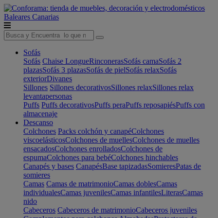
Baleares
Canarias
Sofás
Sofás
Chaise Longue
Rinconeras
Sofás cama
Sofás 2
plazas
Sofás 3 plazas
Sofás de piel
Sofás relax
Sofás
exterior
Divanes
Sillones
Sillones decorativos
Sillones relax
Sillones relax
levantapersonas
Puffs
Puffs decorativos
Puffs pera
Puffs reposapiés
Puffs con
almacenaje
Descanso
Colchones
Packs colchón y canapé
Colchones
viscoelásticos
Colchones de muelles
Colchones de muelles
ensacados
Colchones enrollados
Colchones de
espuma
Colchones para bebé
Colchones hinchables
Canapés y bases
Canapés
Base tapizadas
Somieres
Patas de
somieres
Camas
Camas de matrimonio
Camas dobles
Camas
individuales
Camas juveniles
Camas infantiles
Literas
Camas
nido
Cabeceros
Cabeceros de matrimonio
Cabeceros juveniles