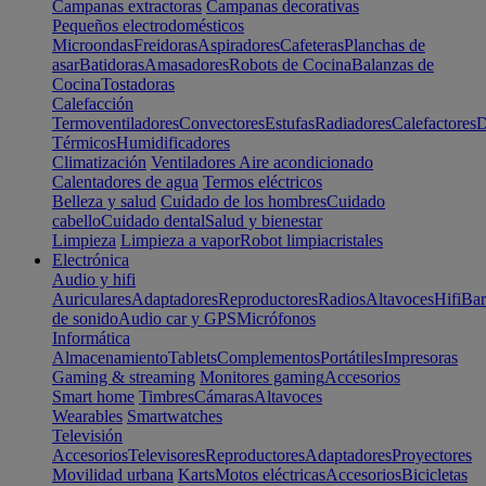
Campanas extractoras
Campanas decorativas
Pequeños electrodomésticos
Microondas
Freidoras
Aspiradores
Cafeteras
Planchas de
asar
Batidoras
Amasadores
Robots de Cocina
Balanzas de
Cocina
Tostadoras
Calefacción
Termoventiladores
Convectores
Estufas
Radiadores
Calefactores
D
Térmicos
Humidificadores
Climatización
Ventiladores
Aire acondicionado
Calentadores de agua
Termos eléctricos
Belleza y salud
Cuidado de los hombres
Cuidado
cabello
Cuidado dental
Salud y bienestar
Limpieza
Limpieza a vapor
Robot limpiacristales
Electrónica
Audio y hifi
Auriculares
Adaptadores
Reproductores
Radios
Altavoces
Hifi
Bar
de sonido
Audio car y GPS
Micrófonos
Informática
Almacenamiento
Tablets
Complementos
Portátiles
Impresoras
Gaming & streaming
Monitores gaming
Accesorios
Smart home
Timbres
Cámaras
Altavoces
Wearables
Smartwatches
Televisión
Accesorios
Televisores
Reproductores
Adaptadores
Proyectores
Movilidad urbana
Karts
Motos eléctricas
Accesorios
Bicicletas