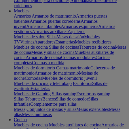
Complementos para colchones
Almohadas
Protectores de
colchones
Muebles
Armarios
Armarios de matrimonio
Armarios puertas
batientes
Armarios puertas correderas
Armarios
juvenil
Armarios infantiles
Armarios esquineros
Armarios
vestidores
Armarios auxiliares
Zapateros
Muebles de salón
Sillas
Mesas de salón
Muebles
TV
Vitrinas
Aparadores
Estanterias
Muebles recibidores
Muebles de cocina
Sillas de cocinas
Taburetes de cocina
Mesas
de cocina
Mesas y sillas de cocina
Muebles auxiliares de
cocina
Armarios de cocina
Cocinas modulares
Cocinas
completas
Cocinas a medida
Muebles de dormitorio
Camas matrimonio
Cabeceros de
matrimonio
Armarios de matrimonio
Mesitas de
noche
Comodas
Muebles de dormitorio juvenil
Muebles de oficina y teletrabajo
Escritorios
Sillas de
escritorio
Estanterías
Muebles de Gaming
Sillas gaming
Escritorios gaming
Sillas
Taburetes
Bancos
Sillas de comedor
Sillas
infantiles
Complementos para sillas
Mesas
Conjuntos de mesas y sillas
Mesas extensibles
Mesas
altas
Mesas multiusos
Cocina
Muebles de cocina
Muebles auxiliares de cocina
Armarios de