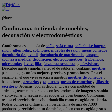
¡Nueva app!
Conforama, tu tienda de muebles,
decoración y electrodomésticos
Conforama
es tu tienda de
sofás
,
sofá cama
,
sofá chaise longue
,
sillón
,
sillón relax
,
colchones
,
muebles de salón
,
mesas comedor
,
dormitorio de juvenil
,
dormitorio de matrimonio
,
canapés
,
cocinas a medida
,
decoración
,
electrodomésticos
,
frigoríficos
,
microondas
,
lavavajillas
,
lavadora secadora
, y
televisiones
.
Descubre nuestra amplia variedad de estilos en cualquier
muebles
para tu hogar,
con los mejores precios y promociones
. Crea el
espacio en el que vives gracias a nuestros
muebles de comedor
y
habitaciones,
armarios
y
zapateros
,
mesas de comedor
y
sillas de
escritorio
. Además, podrás decorar tu casa con multitud de
artículos, tener el mejor ocio con los productos de
imagen y sonido
y aprovechar tu
jardín
en las épocas de buen tiempo. Conforama
realiza el
servicio de envío a domicilio como recogida en tienda.
Podrás
comprar online
entre nuestra gama de más de 7.000
productos y
recibirlo en tu domicilio
, o bien con
recogida gratis