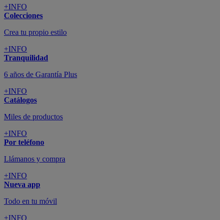
+INFO
Colecciones
Crea tu propio estilo
+INFO
Tranquilidad
6 años de Garantía Plus
+INFO
Catálogos
Miles de productos
+INFO
Por teléfono
Llámanos y compra
+INFO
Nueva app
Todo en tu móvil
+INFO