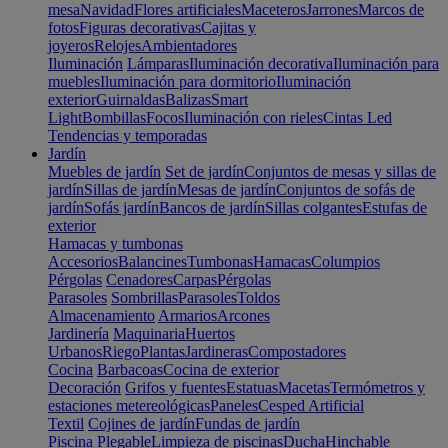
mesa
Navidad
Flores artificiales
Maceteros
Jarrones
Marcos de
fotos
Figuras decorativas
Cajitas y
joyeros
Relojes
Ambientadores
Iluminación
Lámparas
Iluminación decorativa
Iluminación para
muebles
Iluminación para dormitorio
Iluminación
exterior
Guirnaldas
Balizas
Smart
Light
Bombillas
Focos
Iluminación con rieles
Cintas Led
Tendencias y temporadas
Jardín
Muebles de jardín
Set de jardín
Conjuntos de mesas y sillas de
jardín
Sillas de jardín
Mesas de jardín
Conjuntos de sofás de
jardín
Sofás jardín
Bancos de jardín
Sillas colgantes
Estufas de
exterior
Hamacas y tumbonas
Accesorios
Balancines
Tumbonas
Hamacas
Columpios
Pérgolas
Cenadores
Carpas
Pérgolas
Parasoles
Sombrillas
Parasoles
Toldos
Almacenamiento
Armarios
Arcones
Jardinería
Maquinaria
Huertos
Urbanos
Riego
Plantas
Jardineras
Compostadores
Cocina
Barbacoas
Cocina de exterior
Decoración
Grifos y fuentes
Estatuas
Macetas
Termómetros y
estaciones metereológicas
Paneles
Cesped Artificial
Textil
Cojines de jardín
Fundas de jardín
Piscina
Plegable
Limpieza de piscinas
Ducha
Hinchable