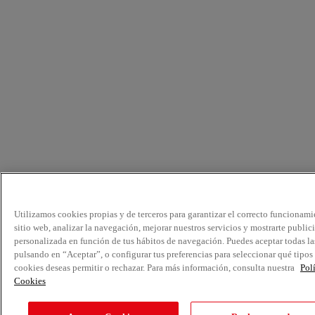
Utilizamos cookies propias y de terceros para garantizar el correcto funcionami
sitio web, analizar la navegación, mejorar nuestros servicios y mostrarte public
personalizada en función de tus hábitos de navegación. Puedes aceptar todas la
pulsando en “Aceptar”, o configurar tus preferencias para seleccionar qué tipos
cookies deseas permitir o rechazar. Para más información, consulta nuestra
Pol
Cookies