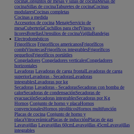
cocina
Conjuntos de mesas y sillas de cocina
Mesas de
cocina
Sillas de cocina
Taburetes de cocina
Cocinas
modulares
Cocinas completas
Cocinas a medida
Accesorios de cocina
Menaje
Servicio de
mesa
Cubertería
Cuchillos para chef
Vinos y
licores
Botellas
Utensilios de cocina
Vajilla
Bandejas
Electrodomésticos
Frigoríficos
Frigoríficos americanos
Frigoríficos
combi
Vinotecas
Frigoríficos integrables
Frigoríficos
pequeños
Frigoríficos portátiles
Congeladores
Congeladores verticales
Congeladores
horizontales
Lavadoras
Lavadoras de carga frontal
Lavadoras de carga
superior
Lavadoras - Secadoras
Lavadoras
integrables
Lavadoras por kg
Secadoras
Lavadoras - Secadoras
Secadoras con bomba de
calor
Secadoras de condensación
Secadoras de
evacuación
Secadoras integrables
Secadoras por Kg
Hornos
Conjunto de horno y placa
Hornos
convencionales
Hornos pirolíticos
Hornos multifunción
Placas de cocina
Conjunto de horno y
placa
Vitrocerámica
Placas de inducción
Placas de gas
Lavavajillas
Lavavajillas 60cm
Lavavajillas 45cm
Lavavajillas
integrables