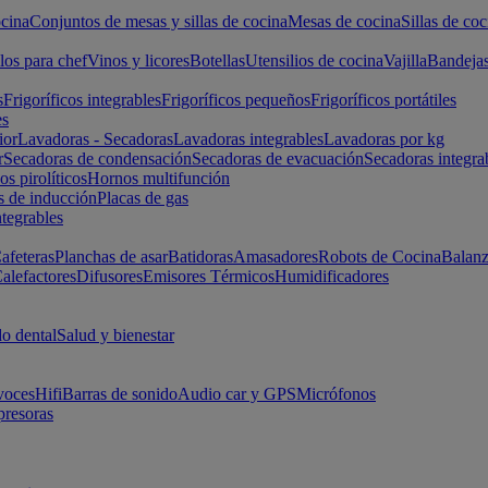
cina
Conjuntos de mesas y sillas de cocina
Mesas de cocina
Sillas de coc
los para chef
Vinos y licores
Botellas
Utensilios de cocina
Vajilla
Bandeja
s
Frigoríficos integrables
Frigoríficos pequeños
Frigoríficos portátiles
es
ior
Lavadoras - Secadoras
Lavadoras integrables
Lavadoras por kg
r
Secadoras de condensación
Secadoras de evacuación
Secadoras integra
s pirolíticos
Hornos multifunción
s de inducción
Placas de gas
ntegrables
afeteras
Planchas de asar
Batidoras
Amasadores
Robots de Cocina
Balanz
alefactores
Difusores
Emisores Térmicos
Humidificadores
o dental
Salud y bienestar
voces
Hifi
Barras de sonido
Audio car y GPS
Micrófonos
presoras