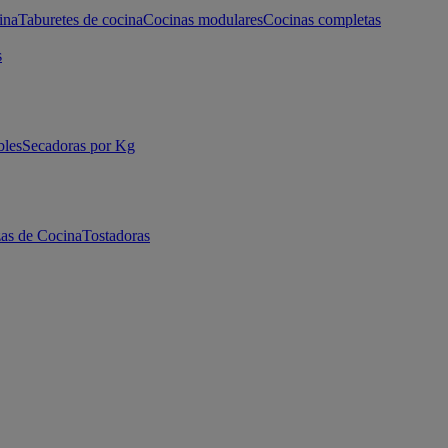
ina
Taburetes de cocina
Cocinas modulares
Cocinas completas
s
bles
Secadoras por Kg
as de Cocina
Tostadoras