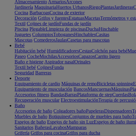
Almacenamiento
Armarios
Arcones
Jardinería
Maquinaria
Huertos Urbanos
Riego
Plantas
Jardineras
C
Cocina
Barbacoas
Cocina de exterior
Decoración
Grifos y fuentes
Estatuas
Macetas
Termómetros y est
Textil
Cojines de jardín
Fundas de jardín
Piscina
Plegable
Limpieza de piscinas
Ducha
Hinchable
Juguetes
Columpios
Toboganes
Hinchables
Casitas
Mascotas
Comederos
Jaulas
Casetas para mascotas
Bebé
Habitación bebé
Humidificadores
Cestas
Colchón para bebé
Mueb
Paseo
Coche
Mochilas
Accesorios
Capazos
Carrito ligero
Baño e higiene
Aspirador nasal
Orinales
Textil bebé
Cojines
Funda
Seguridad
Barreras
Deporte
Equipamiento de cardio
Máquinas de remo
Bicicletas spinning
E
Equipamiento de musculación
Bancos
Mancuernas
Máquinas
Pla
Accesorios fitness
Bandas
Barras
Plataforma de step
Cuerdas
Bola
Recuperación muscular
Electroestimulación
Terapia de percusi
Baño
Accesorios de baño
Colgadores baño
Papeleras
Dispensadores
To
Muebles de baño
Botiquines
Conjuntos de muebles para baño
To
Espejos de baño
Espejos de baño sin Luz
Espejos de baño ilum
Sanitarios
Bañeras
Lavabos
Mamparas
Grifería
Grifos para cocina
Grifos para ducha