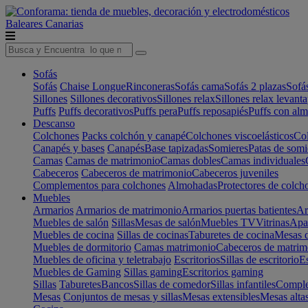
Baleares
Canarias
Sofás
Sofás
Chaise Longue
Rinconeras
Sofás cama
Sofás 2 plazas
Sofá
Sillones
Sillones decorativos
Sillones relax
Sillones relax levant
Puffs
Puffs decorativos
Puffs pera
Puffs reposapiés
Puffs con al
Descanso
Colchones
Packs colchón y canapé
Colchones viscoelásticos
Col
Canapés y bases
Canapés
Base tapizadas
Somieres
Patas de somi
Camas
Camas de matrimonio
Camas dobles
Camas individuales
Cabeceros
Cabeceros de matrimonio
Cabeceros juveniles
Complementos para colchones
Almohadas
Protectores de colch
Muebles
Armarios
Armarios de matrimonio
Armarios puertas batientes
Ar
Muebles de salón
Sillas
Mesas de salón
Muebles TV
Vitrinas
Apa
Muebles de cocina
Sillas de cocinas
Taburetes de cocina
Mesas d
Muebles de dormitorio
Camas matrimonio
Cabeceros de matrim
Muebles de oficina y teletrabajo
Escritorios
Sillas de escritorio
Es
Muebles de Gaming
Sillas gaming
Escritorios gaming
Sillas
Taburetes
Bancos
Sillas de comedor
Sillas infantiles
Complem
Mesas
Conjuntos de mesas y sillas
Mesas extensibles
Mesas alta