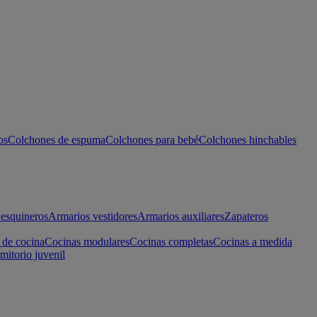
os
Colchones de espuma
Colchones para bebé
Colchones hinchables
esquineros
Armarios vestidores
Armarios auxiliares
Zapateros
 de cocina
Cocinas modulares
Cocinas completas
Cocinas a medida
mitorio juvenil