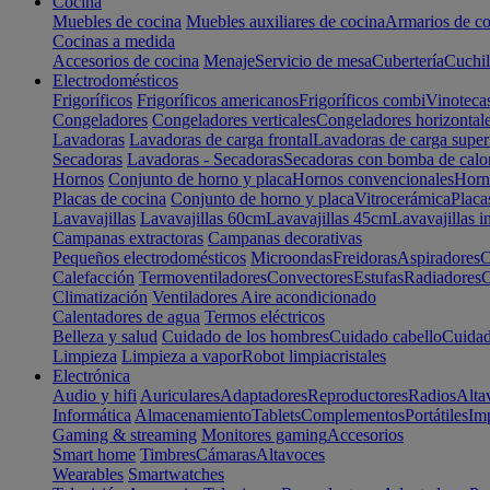
Cocina
Muebles de cocina
Muebles auxiliares de cocina
Armarios de co
Cocinas a medida
Accesorios de cocina
Menaje
Servicio de mesa
Cubertería
Cuchil
Electrodomésticos
Frigoríficos
Frigoríficos americanos
Frigoríficos combi
Vinoteca
Congeladores
Congeladores verticales
Congeladores horizontal
Lavadoras
Lavadoras de carga frontal
Lavadoras de carga super
Secadoras
Lavadoras - Secadoras
Secadoras con bomba de calo
Hornos
Conjunto de horno y placa
Hornos convencionales
Horno
Placas de cocina
Conjunto de horno y placa
Vitrocerámica
Placa
Lavavajillas
Lavavajillas 60cm
Lavavajillas 45cm
Lavavajillas i
Campanas extractoras
Campanas decorativas
Pequeños electrodomésticos
Microondas
Freidoras
Aspiradores
C
Calefacción
Termoventiladores
Convectores
Estufas
Radiadores
C
Climatización
Ventiladores
Aire acondicionado
Calentadores de agua
Termos eléctricos
Belleza y salud
Cuidado de los hombres
Cuidado cabello
Cuidad
Limpieza
Limpieza a vapor
Robot limpiacristales
Electrónica
Audio y hifi
Auriculares
Adaptadores
Reproductores
Radios
Alta
Informática
Almacenamiento
Tablets
Complementos
Portátiles
Im
Gaming & streaming
Monitores gaming
Accesorios
Smart home
Timbres
Cámaras
Altavoces
Wearables
Smartwatches