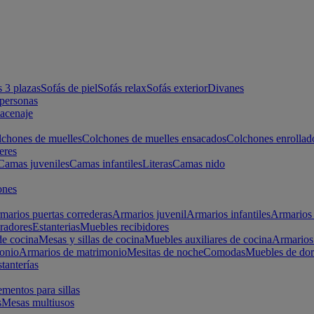
s 3 plazas
Sofás de piel
Sofás relax
Sofás exterior
Divanes
apersonas
macenaje
chones de muelles
Colchones de muelles ensacados
Colchones enrollad
eres
Camas juveniles
Camas infantiles
Literas
Camas nido
ones
marios puertas correderas
Armarios juvenil
Armarios infantiles
Armarios 
radores
Estanterias
Muebles recibidores
e cocina
Mesas y sillas de cocina
Muebles auxiliares de cocina
Armarios
onio
Armarios de matrimonio
Mesitas de noche
Comodas
Muebles de dor
tanterías
entos para sillas
s
Mesas multiusos