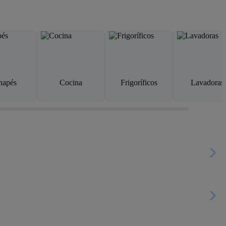
napés
Cocina
Frigoríficos
Lavadoras