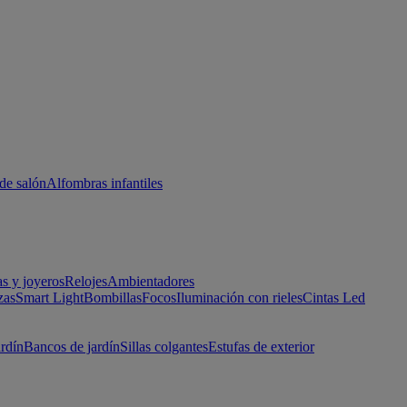
de salón
Alfombras infantiles
as y joyeros
Relojes
Ambientadores
zas
Smart Light
Bombillas
Focos
Iluminación con rieles
Cintas Led
ardín
Bancos de jardín
Sillas colgantes
Estufas de exterior