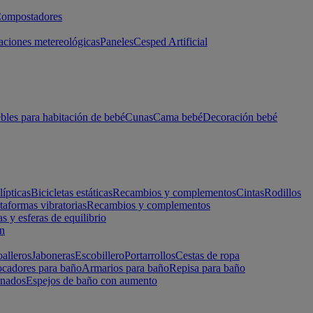
ompostadores
aciones metereológicas
Paneles
Cesped Artificial
les para habitación de bebé
Cunas
Cama bebé
Decoración bebé
lípticas
Bicicletas estáticas
Recambios y complementos
Cintas
Rodillos
taformas vibratorias
Recambios y complementos
s y esferas de equilibrio
ón
alleros
Jaboneras
Escobillero
Portarrollos
Cestas de ropa
cadores para baño
Armarios para baño
Repisa para baño
inados
Espejos de baño con aumento