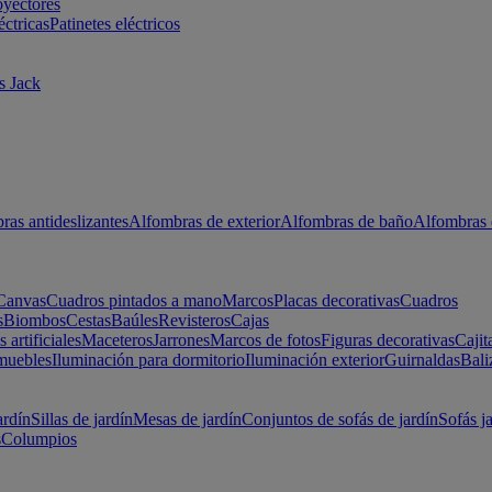
oyectores
éctricas
Patinetes eléctricos
s Jack
ras antideslizantes
Alfombras de exterior
Alfombras de baño
Alfombras 
Canvas
Cuadros pintados a mano
Marcos
Placas decorativas
Cuadros
s
Biombos
Cestas
Baúles
Revisteros
Cajas
s artificiales
Maceteros
Jarrones
Marcos de fotos
Figuras decorativas
Cajit
muebles
Iluminación para dormitorio
Iluminación exterior
Guirnaldas
Bali
ardín
Sillas de jardín
Mesas de jardín
Conjuntos de sofás de jardín
Sofás j
s
Columpios