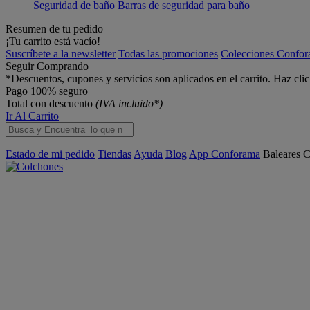
Seguridad de baño
Barras de seguridad para baño
Resumen de tu pedido
¡Tu carrito está vacío!
Suscríbete a la newsletter
Todas las promociones
Colecciones Confo
Seguir Comprando
*Descuentos, cupones y servicios son aplicados en el carrito. Haz cli
Pago 100% seguro
Total con descuento
(IVA incluido*)
Ir Al Carrito
Estado de mi pedido
Tiendas
Ayuda
Blog
App Conforama
Baleares
C