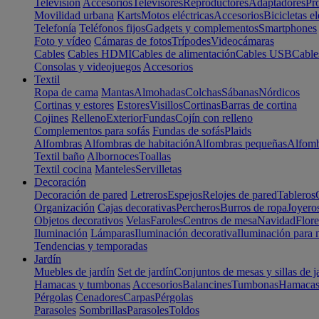
Televisión
Accesorios
Televisores
Reproductores
Adaptadores
Pr
Movilidad urbana
Karts
Motos eléctricas
Accesorios
Bicicletas el
Telefonía
Teléfonos fijos
Gadgets y complementos
Smartphones
Foto y vídeo
Cámaras de fotos
Trípodes
Videocámaras
Cables
Cables HDMI
Cables de alimentación
Cables USB
Cable
Consolas y videojuegos
Accesorios
Textil
Ropa de cama
Mantas
Almohadas
Colchas
Sábanas
Nórdicos
Cortinas y estores
Estores
Visillos
Cortinas
Barras de cortina
Cojines
Relleno
Exterior
Fundas
Cojín con relleno
Complementos para sofás
Fundas de sofás
Plaids
Alfombras
Alfombras de habitación
Alfombras pequeñas
Alfomb
Textil baño
Albornoces
Toallas
Textil cocina
Manteles
Servilletas
Decoración
Decoración de pared
Letreros
Espejos
Relojes de pared
Tableros
Organización
Cajas decorativas
Percheros
Burros de ropa
Joyero
Objetos decorativos
Velas
Faroles
Centros de mesa
Navidad
Flore
Iluminación
Lámparas
Iluminación decorativa
Iluminación para 
Tendencias y temporadas
Jardín
Muebles de jardín
Set de jardín
Conjuntos de mesas y sillas de j
Hamacas y tumbonas
Accesorios
Balancines
Tumbonas
Hamaca
Pérgolas
Cenadores
Carpas
Pérgolas
Parasoles
Sombrillas
Parasoles
Toldos