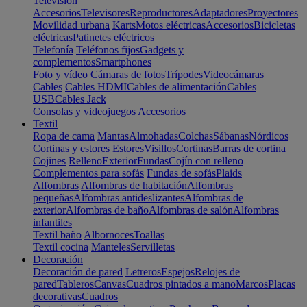
Televisión
Accesorios
Televisores
Reproductores
Adaptadores
Proyectores
Movilidad urbana
Karts
Motos eléctricas
Accesorios
Bicicletas
eléctricas
Patinetes eléctricos
Telefonía
Teléfonos fijos
Gadgets y
complementos
Smartphones
Foto y vídeo
Cámaras de fotos
Trípodes
Videocámaras
Cables
Cables HDMI
Cables de alimentación
Cables
USB
Cables Jack
Consolas y videojuegos
Accesorios
Textil
Ropa de cama
Mantas
Almohadas
Colchas
Sábanas
Nórdicos
Cortinas y estores
Estores
Visillos
Cortinas
Barras de cortina
Cojines
Relleno
Exterior
Fundas
Cojín con relleno
Complementos para sofás
Fundas de sofás
Plaids
Alfombras
Alfombras de habitación
Alfombras
pequeñas
Alfombras antideslizantes
Alfombras de
exterior
Alfombras de baño
Alfombras de salón
Alfombras
infantiles
Textil baño
Albornoces
Toallas
Textil cocina
Manteles
Servilletas
Decoración
Decoración de pared
Letreros
Espejos
Relojes de
pared
Tableros
Canvas
Cuadros pintados a mano
Marcos
Placas
decorativas
Cuadros