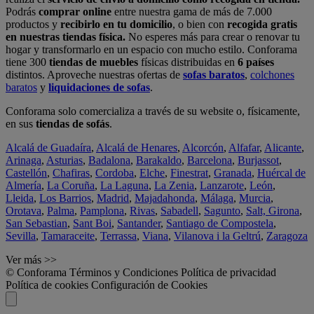
Podrás
comprar online
entre nuestra gama de más de 7.000
productos y
recibirlo en tu domicilio
, o bien con
recogida gratis
en nuestras tiendas física.
No esperes más para crear o renovar tu
hogar y transformarlo en un espacio con mucho estilo. Conforama
tiene 300
tiendas de muebles
físicas distribuidas en
6 países
distintos. Aproveche nuestras ofertas de
sofas baratos
,
colchones
baratos
y
liquidaciones de sofas
.
Conforama solo comercializa a través de su website o, físicamente,
en sus
tiendas de sofás
.
Alcalá de Guadaíra
,
Alcalá de Henares
,
Alcorcón
,
Alfafar
,
Alicante
,
Arinaga
,
Asturias
,
Badalona
,
Barakaldo
,
Barcelona
,
Burjassot
,
Castellón
,
Chafiras
,
Cordoba
,
Elche
,
Finestrat
,
Granada
,
Huércal de
Almería
,
La Coruña
,
La Laguna
,
La Zenia
,
Lanzarote
,
León
,
Lleida
,
Los Barrios
,
Madrid
,
Majadahonda
,
Málaga
,
Murcia
,
Orotava
,
Palma
,
Pamplona
,
Rivas
,
Sabadell
,
Sagunto
,
Salt, Girona
,
San Sebastian
,
Sant Boi
,
Santander
,
Santiago de Compostela
,
Sevilla
,
Tamaraceite
,
Terrassa
,
Viana
,
Vilanova i la Geltrú
,
Zaragoza
Ver más >>
© Conforama
Términos y Condiciones
Política de privacidad
Política de cookies
Configuración de Cookies