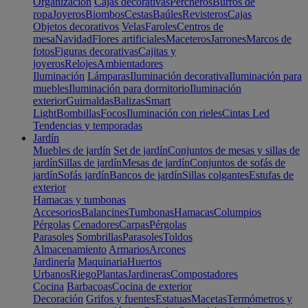
Organización
Cajas decorativas
Percheros
Burros de
ropa
Joyeros
Biombos
Cestas
Baúles
Revisteros
Cajas
Objetos decorativos
Velas
Faroles
Centros de
mesa
Navidad
Flores artificiales
Maceteros
Jarrones
Marcos de
fotos
Figuras decorativas
Cajitas y
joyeros
Relojes
Ambientadores
Iluminación
Lámparas
Iluminación decorativa
Iluminación para
muebles
Iluminación para dormitorio
Iluminación
exterior
Guirnaldas
Balizas
Smart
Light
Bombillas
Focos
Iluminación con rieles
Cintas Led
Tendencias y temporadas
Jardín
Muebles de jardín
Set de jardín
Conjuntos de mesas y sillas de
jardín
Sillas de jardín
Mesas de jardín
Conjuntos de sofás de
jardín
Sofás jardín
Bancos de jardín
Sillas colgantes
Estufas de
exterior
Hamacas y tumbonas
Accesorios
Balancines
Tumbonas
Hamacas
Columpios
Pérgolas
Cenadores
Carpas
Pérgolas
Parasoles
Sombrillas
Parasoles
Toldos
Almacenamiento
Armarios
Arcones
Jardinería
Maquinaria
Huertos
Urbanos
Riego
Plantas
Jardineras
Compostadores
Cocina
Barbacoas
Cocina de exterior
Decoración
Grifos y fuentes
Estatuas
Macetas
Termómetros y