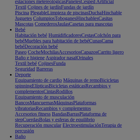
estaciones metereológicas
Paneles
Cesped Artificial
Textil
Cojines de jardín
Fundas de jardín
Piscina
Plegable
Limpieza de piscinas
Ducha
Hinchable
Juguetes
Columpios
Toboganes
Hinchables
Casitas
Mascotas
Comederos
Jaulas
Casetas para mascotas
Bebé
Habitación bebé
Humidificadores
Cestas
Colchón para
bebé
Muebles para habitación de bebé
Cunas
Cama
bebé
Decoración bebé
Paseo
Coche
Mochilas
Accesorios
Capazos
Carrito ligero
Baño e higiene
Aspirador nasal
Orinales
Textil bebé
Cojines
Funda
Seguridad
Barreras
Deporte
Equipamiento de cardio
Máquinas de remo
Bicicletas
spinning
Elípticas
Bicicletas estáticas
Recambios y
complementos
Cintas
Rodillos
Equipamiento de musculación
Bancos
Mancuernas
Máquinas
Plataformas
vibratorias
Recambios y complementos
Accesorios fitness
Bandas
Barras
Plataforma de
step
Cuerdas
Bolas y esferas de equilibrio
Recuperación muscular
Electroestimulación
Terapia de
percusión
Baño