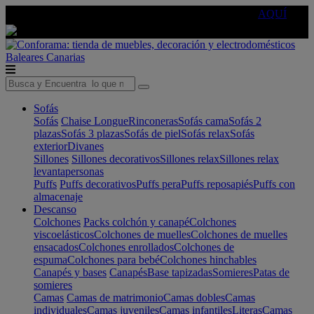
🔵Cambia tu electro con
-10% EXTRA
de descuento ☑️
AQUÍ
Baleares
Canarias
Sofás
Sofás
Chaise Longue
Rinconeras
Sofás cama
Sofás 2
plazas
Sofás 3 plazas
Sofás de piel
Sofás relax
Sofás
exterior
Divanes
Sillones
Sillones decorativos
Sillones relax
Sillones relax
levantapersonas
Puffs
Puffs decorativos
Puffs pera
Puffs reposapiés
Puffs con
almacenaje
Descanso
Colchones
Packs colchón y canapé
Colchones
viscoelásticos
Colchones de muelles
Colchones de muelles
ensacados
Colchones enrollados
Colchones de
espuma
Colchones para bebé
Colchones hinchables
Canapés y bases
Canapés
Base tapizadas
Somieres
Patas de
somieres
Camas
Camas de matrimonio
Camas dobles
Camas
individuales
Camas juveniles
Camas infantiles
Literas
Camas