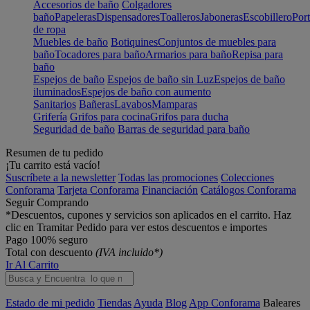
Accesorios de baño
Colgadores
baño
Papeleras
Dispensadores
Toalleros
Jaboneras
Escobillero
Port
de ropa
Muebles de baño
Botiquines
Conjuntos de muebles para
baño
Tocadores para baño
Armarios para baño
Repisa para
baño
Espejos de baño
Espejos de baño sin Luz
Espejos de baño
iluminados
Espejos de baño con aumento
Sanitarios
Bañeras
Lavabos
Mamparas
Grifería
Grifos para cocina
Grifos para ducha
Seguridad de baño
Barras de seguridad para baño
Resumen de tu pedido
¡Tu carrito está vacío!
Suscríbete a la newsletter
Todas las promociones
Colecciones
Conforama
Tarjeta Conforama
Financiación
Catálogos Conforama
Seguir Comprando
*Descuentos, cupones y servicios son aplicados en el carrito. Haz
clic en Tramitar Pedido para ver estos descuentos e importes
Pago 100% seguro
Total con descuento
(IVA incluido*)
Ir Al Carrito
Estado de mi pedido
Tiendas
Ayuda
Blog
App Conforama
Baleares