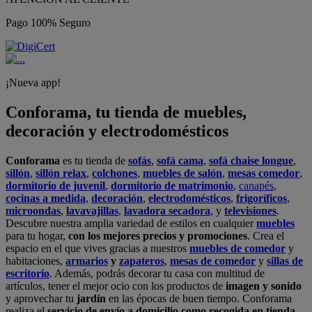
Pago 100% Seguro
¡Nueva app!
Conforama, tu tienda de muebles,
decoración y electrodomésticos
Conforama
es tu tienda de
sofás
,
sofá cama
,
sofá chaise longue
,
sillón
,
sillón relax
,
colchones
,
muebles de salón
,
mesas comedor
,
dormitorio de juvenil
,
dormitorio de matrimonio
,
canapés
,
cocinas a medida
,
decoración
,
electrodomésticos
,
frigoríficos
,
microondas
,
lavavajillas
,
lavadora secadora
, y
televisiones
.
Descubre nuestra amplia variedad de estilos en cualquier
muebles
para tu hogar,
con los mejores precios y promociones
. Crea el
espacio en el que vives gracias a nuestros
muebles de comedor
y
habitaciones,
armarios
y
zapateros
,
mesas de comedor
y
sillas de
escritorio
. Además, podrás decorar tu casa con multitud de
artículos, tener el mejor ocio con los productos de
imagen y sonido
y aprovechar tu
jardín
en las épocas de buen tiempo. Conforama
realiza el
servicio de envío a domicilio como recogida en tienda.