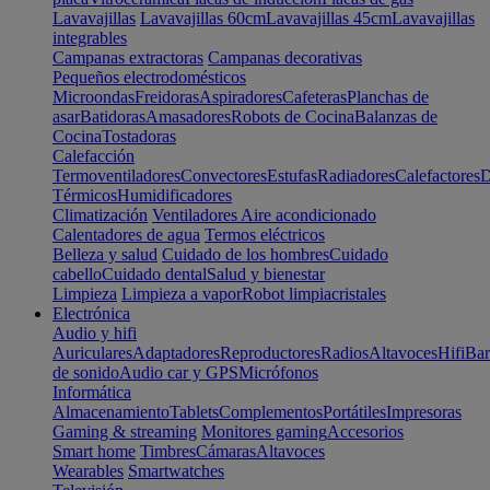
Lavavajillas
Lavavajillas 60cm
Lavavajillas 45cm
Lavavajillas
integrables
Campanas extractoras
Campanas decorativas
Pequeños electrodomésticos
Microondas
Freidoras
Aspiradores
Cafeteras
Planchas de
asar
Batidoras
Amasadores
Robots de Cocina
Balanzas de
Cocina
Tostadoras
Calefacción
Termoventiladores
Convectores
Estufas
Radiadores
Calefactores
D
Térmicos
Humidificadores
Climatización
Ventiladores
Aire acondicionado
Calentadores de agua
Termos eléctricos
Belleza y salud
Cuidado de los hombres
Cuidado
cabello
Cuidado dental
Salud y bienestar
Limpieza
Limpieza a vapor
Robot limpiacristales
Electrónica
Audio y hifi
Auriculares
Adaptadores
Reproductores
Radios
Altavoces
Hifi
Bar
de sonido
Audio car y GPS
Micrófonos
Informática
Almacenamiento
Tablets
Complementos
Portátiles
Impresoras
Gaming & streaming
Monitores gaming
Accesorios
Smart home
Timbres
Cámaras
Altavoces
Wearables
Smartwatches