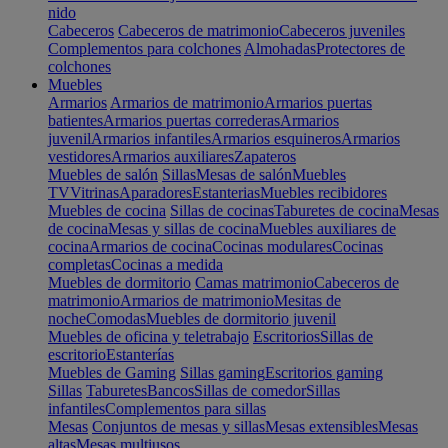
nido
Cabeceros
Cabeceros de matrimonio
Cabeceros juveniles
Complementos para colchones
Almohadas
Protectores de
colchones
Muebles
Armarios
Armarios de matrimonio
Armarios puertas
batientes
Armarios puertas correderas
Armarios
juvenil
Armarios infantiles
Armarios esquineros
Armarios
vestidores
Armarios auxiliares
Zapateros
Muebles de salón
Sillas
Mesas de salón
Muebles
TV
Vitrinas
Aparadores
Estanterias
Muebles recibidores
Muebles de cocina
Sillas de cocinas
Taburetes de cocina
Mesas
de cocina
Mesas y sillas de cocina
Muebles auxiliares de
cocina
Armarios de cocina
Cocinas modulares
Cocinas
completas
Cocinas a medida
Muebles de dormitorio
Camas matrimonio
Cabeceros de
matrimonio
Armarios de matrimonio
Mesitas de
noche
Comodas
Muebles de dormitorio juvenil
Muebles de oficina y teletrabajo
Escritorios
Sillas de
escritorio
Estanterías
Muebles de Gaming
Sillas gaming
Escritorios gaming
Sillas
Taburetes
Bancos
Sillas de comedor
Sillas
infantiles
Complementos para sillas
Mesas
Conjuntos de mesas y sillas
Mesas extensibles
Mesas
altas
Mesas multiusos