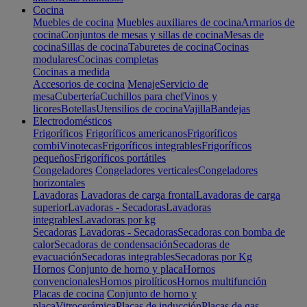
Cocina
Muebles de cocina
Muebles auxiliares de cocina
Armarios de
cocina
Conjuntos de mesas y sillas de cocina
Mesas de
cocina
Sillas de cocina
Taburetes de cocina
Cocinas
modulares
Cocinas completas
Cocinas a medida
Accesorios de cocina
Menaje
Servicio de
mesa
Cubertería
Cuchillos para chef
Vinos y
licores
Botellas
Utensilios de cocina
Vajilla
Bandejas
Electrodomésticos
Frigoríficos
Frigoríficos americanos
Frigoríficos
combi
Vinotecas
Frigoríficos integrables
Frigoríficos
pequeños
Frigoríficos portátiles
Congeladores
Congeladores verticales
Congeladores
horizontales
Lavadoras
Lavadoras de carga frontal
Lavadoras de carga
superior
Lavadoras - Secadoras
Lavadoras
integrables
Lavadoras por kg
Secadoras
Lavadoras - Secadoras
Secadoras con bomba de
calor
Secadoras de condensación
Secadoras de
evacuación
Secadoras integrables
Secadoras por Kg
Hornos
Conjunto de horno y placa
Hornos
convencionales
Hornos pirolíticos
Hornos multifunción
Placas de cocina
Conjunto de horno y
placa
Vitrocerámica
Placas de inducción
Placas de gas