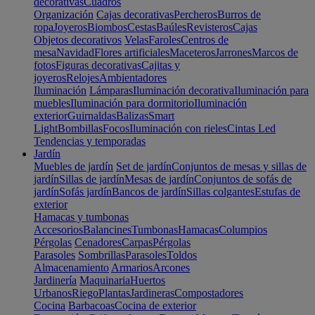
decorativas
Cuadros
Organización
Cajas decorativas
Percheros
Burros de
ropa
Joyeros
Biombos
Cestas
Baúles
Revisteros
Cajas
Objetos decorativos
Velas
Faroles
Centros de
mesa
Navidad
Flores artificiales
Maceteros
Jarrones
Marcos de
fotos
Figuras decorativas
Cajitas y
joyeros
Relojes
Ambientadores
Iluminación
Lámparas
Iluminación decorativa
Iluminación para
muebles
Iluminación para dormitorio
Iluminación
exterior
Guirnaldas
Balizas
Smart
Light
Bombillas
Focos
Iluminación con rieles
Cintas Led
Tendencias y temporadas
Jardín
Muebles de jardín
Set de jardín
Conjuntos de mesas y sillas de
jardín
Sillas de jardín
Mesas de jardín
Conjuntos de sofás de
jardín
Sofás jardín
Bancos de jardín
Sillas colgantes
Estufas de
exterior
Hamacas y tumbonas
Accesorios
Balancines
Tumbonas
Hamacas
Columpios
Pérgolas
Cenadores
Carpas
Pérgolas
Parasoles
Sombrillas
Parasoles
Toldos
Almacenamiento
Armarios
Arcones
Jardinería
Maquinaria
Huertos
Urbanos
Riego
Plantas
Jardineras
Compostadores
Cocina
Barbacoas
Cocina de exterior