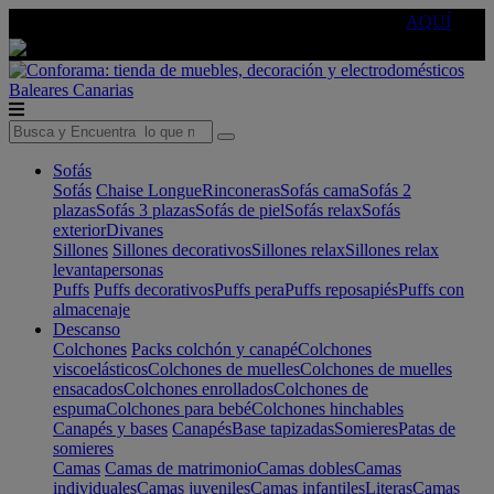
🔵Cambia tu electro con
-10% EXTRA
de descuento ☑️
AQUÍ
Baleares
Canarias
Sofás
Sofás
Chaise Longue
Rinconeras
Sofás cama
Sofás 2
plazas
Sofás 3 plazas
Sofás de piel
Sofás relax
Sofás
exterior
Divanes
Sillones
Sillones decorativos
Sillones relax
Sillones relax
levantapersonas
Puffs
Puffs decorativos
Puffs pera
Puffs reposapiés
Puffs con
almacenaje
Descanso
Colchones
Packs colchón y canapé
Colchones
viscoelásticos
Colchones de muelles
Colchones de muelles
ensacados
Colchones enrollados
Colchones de
espuma
Colchones para bebé
Colchones hinchables
Canapés y bases
Canapés
Base tapizadas
Somieres
Patas de
somieres
Camas
Camas de matrimonio
Camas dobles
Camas
individuales
Camas juveniles
Camas infantiles
Literas
Camas