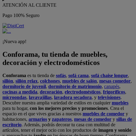
ATENCIÓN AL CLIENTE
Pago 100% Seguro
¡Nueva app!
Conforama, tu tienda de muebles,
decoración y electrodomésticos
Conforama
es tu tienda de
sofás
,
sofá cama
,
sofá chaise longue
,
sillón
,
sillón relax
,
colchones
,
muebles de salón
,
mesas comedor
,
dormitorio de juvenil
,
dormitorio de matrimonio
,
canapés
,
cocinas a medida
,
decoración
,
electrodomésticos
,
frigoríficos
,
microondas
,
lavavajillas
,
lavadora secadora
, y
televisiones
.
Descubre nuestra amplia variedad de estilos en cualquier
muebles
para tu hogar,
con los mejores precios y promociones
. Crea el
espacio en el que vives gracias a nuestros
muebles de comedor
y
habitaciones,
armarios
y
zapateros
,
mesas de comedor
y
sillas de
escritorio
. Además, podrás decorar tu casa con multitud de
artículos, tener el mejor ocio con los productos de
imagen y sonido
y aprovechar tu
jardín
en las épocas de buen tiempo. Conforama