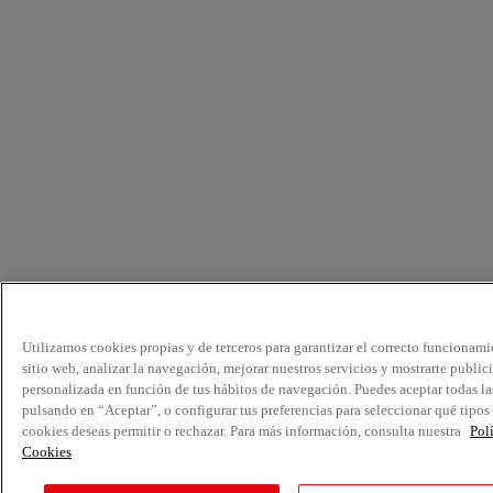
Utilizamos cookies propias y de terceros para garantizar el correcto funcionami
sitio web, analizar la navegación, mejorar nuestros servicios y mostrarte public
personalizada en función de tus hábitos de navegación. Puedes aceptar todas la
pulsando en “Aceptar”, o configurar tus preferencias para seleccionar qué tipos
cookies deseas permitir o rechazar. Para más información, consulta nuestra
Pol
Cookies