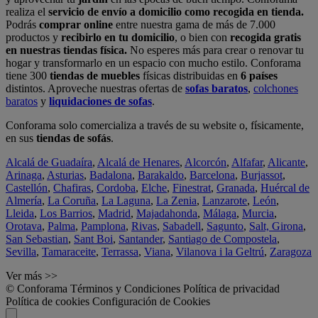
realiza el
servicio de envío a domicilio como recogida en tienda.
Podrás
comprar online
entre nuestra gama de más de 7.000
productos y
recibirlo en tu domicilio
, o bien con
recogida gratis
en nuestras tiendas física.
No esperes más para crear o renovar tu
hogar y transformarlo en un espacio con mucho estilo. Conforama
tiene 300
tiendas de muebles
físicas distribuidas en
6 países
distintos. Aproveche nuestras ofertas de
sofas baratos
,
colchones
baratos
y
liquidaciones de sofas
.
Conforama solo comercializa a través de su website o, físicamente,
en sus
tiendas de sofás
.
Alcalá de Guadaíra
,
Alcalá de Henares
,
Alcorcón
,
Alfafar
,
Alicante
,
Arinaga
,
Asturias
,
Badalona
,
Barakaldo
,
Barcelona
,
Burjassot
,
Castellón
,
Chafiras
,
Cordoba
,
Elche
,
Finestrat
,
Granada
,
Huércal de
Almería
,
La Coruña
,
La Laguna
,
La Zenia
,
Lanzarote
,
León
,
Lleida
,
Los Barrios
,
Madrid
,
Majadahonda
,
Málaga
,
Murcia
,
Orotava
,
Palma
,
Pamplona
,
Rivas
,
Sabadell
,
Sagunto
,
Salt, Girona
,
San Sebastian
,
Sant Boi
,
Santander
,
Santiago de Compostela
,
Sevilla
,
Tamaraceite
,
Terrassa
,
Viana
,
Vilanova i la Geltrú
,
Zaragoza
Ver más >>
© Conforama
Términos y Condiciones
Política de privacidad
Política de cookies
Configuración de Cookies