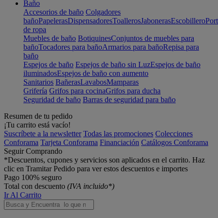
Baño
Accesorios de baño
Colgadores
baño
Papeleras
Dispensadores
Toalleros
Jaboneras
Escobillero
Port
de ropa
Muebles de baño
Botiquines
Conjuntos de muebles para
baño
Tocadores para baño
Armarios para baño
Repisa para
baño
Espejos de baño
Espejos de baño sin Luz
Espejos de baño
iluminados
Espejos de baño con aumento
Sanitarios
Bañeras
Lavabos
Mamparas
Grifería
Grifos para cocina
Grifos para ducha
Seguridad de baño
Barras de seguridad para baño
Resumen de tu pedido
¡Tu carrito está vacío!
Suscríbete a la newsletter
Todas las promociones
Colecciones
Conforama
Tarjeta Conforama
Financiación
Catálogos Conforama
Seguir Comprando
*Descuentos, cupones y servicios son aplicados en el carrito. Haz
clic en Tramitar Pedido para ver estos descuentos e importes
Pago 100% seguro
Total con descuento
(IVA incluido*)
Ir Al Carrito