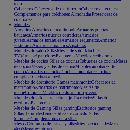
nido
Cabeceros
Cabeceros de matrimonio
Cabeceros juveniles
Complementos para colchones
Almohadas
Protectores de
colchones
Muebles
Armarios
Armarios de matrimonio
Armarios puertas
batientes
Armarios puertas correderas
Armarios
juvenil
Armarios infantiles
Armarios esquineros
Armarios
vestidores
Armarios auxiliares
Zapateros
Muebles de salón
Sillas
Mesas de salón
Muebles
TV
Vitrinas
Aparadores
Estanterias
Muebles recibidores
Muebles de cocina
Sillas de cocinas
Taburetes de cocina
Mesas
de cocina
Mesas y sillas de cocina
Muebles auxiliares de
cocina
Armarios de cocina
Cocinas modulares
Cocinas
completas
Cocinas a medida
Muebles de dormitorio
Camas matrimonio
Cabeceros de
matrimonio
Armarios de matrimonio
Mesitas de
noche
Comodas
Muebles de dormitorio juvenil
Muebles de oficina y teletrabajo
Escritorios
Sillas de
escritorio
Estanterías
Muebles de Gaming
Sillas gaming
Escritorios gaming
Sillas
Taburetes
Bancos
Sillas de comedor
Sillas
infantiles
Complementos para sillas
Mesas
Conjuntos de mesas y sillas
Mesas extensibles
Mesas
altas
Mesas multiusos