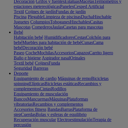
Decoración
Grifos y fuentes
Estatuas
Macetas
Termómetros y
estaciones metereológicas
Paneles
Cesped Artificial
Textil
Cojines de jardín
Fundas de jardín
Piscina
Plegable
Limpieza de piscinas
Ducha
Hinchable
Juguetes
Columpios
Toboganes
Hinchables
Casitas
Mascotas
Comederos
Jaulas
Casetas para mascotas
Bebé
Habitación bebé
Humidificadores
Cestas
Colchón para
bebé
Muebles para habitación de bebé
Cunas
Cama
bebé
Decoración bebé
Paseo
Coche
Mochilas
Accesorios
Capazos
Carrito ligero
Baño e higiene
Aspirador nasal
Orinales
Textil bebé
Cojines
Funda
Seguridad
Barreras
Deporte
Equipamiento de cardio
Máquinas de remo
Bicicletas
spinning
Elípticas
Bicicletas estáticas
Recambios y
complementos
Cintas
Rodillos
Equipamiento de musculación
Bancos
Mancuernas
Máquinas
Plataformas
vibratorias
Recambios y complementos
Accesorios fitness
Bandas
Barras
Plataforma de
step
Cuerdas
Bolas y esferas de equilibrio
Recuperación muscular
Electroestimulación
Terapia de
percusión