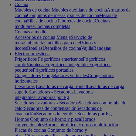
Cocina
Muebles de cocina
Muebles auxiliares de cocina
Armarios de
cocina
Conjuntos de mesas y sillas de cocina
Mesas de
cocina
Sillas de cocina
Taburetes de cocina
Cocinas
modulares
Cocinas completas
Cocinas a medida
Accesorios de cocina
Menaje
Servicio de
mesa
Cubertería
Cuchillos para chef
Vinos y
licores
Botellas
Utensilios de cocina
Vajilla
Bandejas
Electrodomésticos
Frigoríficos
Frigoríficos americanos
Frigoríficos
combi
Vinotecas
Frigoríficos integrables
Frigoríficos
pequeños
Frigoríficos portátiles
Congeladores
Congeladores verticales
Congeladores
horizontales
Lavadoras
Lavadoras de carga frontal
Lavadoras de carga
superior
Lavadoras - Secadoras
Lavadoras
integrables
Lavadoras por kg
Secadoras
Lavadoras - Secadoras
Secadoras con bomba de
calor
Secadoras de condensación
Secadoras de
evacuación
Secadoras integrables
Secadoras por Kg
Hornos
Conjunto de horno y placa
Hornos
convencionales
Hornos pirolíticos
Hornos multifunción
Placas de cocina
Conjunto de horno y
placa
Vitrocerámica
Placas de inducción
Placas de gas