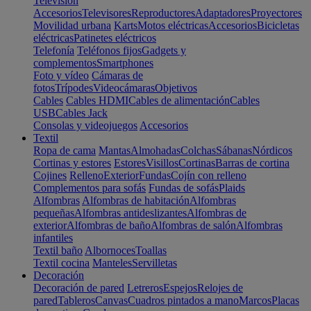
Televisión
Accesorios
Televisores
Reproductores
Adaptadores
Proyectores
Movilidad urbana
Karts
Motos eléctricas
Accesorios
Bicicletas
eléctricas
Patinetes eléctricos
Telefonía
Teléfonos fijos
Gadgets y
complementos
Smartphones
Foto y vídeo
Cámaras de
fotos
Trípodes
Videocámaras
Objetivos
Cables
Cables HDMI
Cables de alimentación
Cables
USB
Cables Jack
Consolas y videojuegos
Accesorios
Textil
Ropa de cama
Mantas
Almohadas
Colchas
Sábanas
Nórdicos
Cortinas y estores
Estores
Visillos
Cortinas
Barras de cortina
Cojines
Relleno
Exterior
Fundas
Cojín con relleno
Complementos para sofás
Fundas de sofás
Plaids
Alfombras
Alfombras de habitación
Alfombras
pequeñas
Alfombras antideslizantes
Alfombras de
exterior
Alfombras de baño
Alfombras de salón
Alfombras
infantiles
Textil baño
Albornoces
Toallas
Textil cocina
Manteles
Servilletas
Decoración
Decoración de pared
Letreros
Espejos
Relojes de
pared
Tableros
Canvas
Cuadros pintados a mano
Marcos
Placas