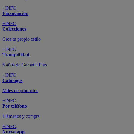
+INFO
Financiación
+INFO
Colecciones
Crea tu propio estilo
+INFO
Tranquilidad
6 años de Garantía Plus
+INFO
Catálogos
Miles de productos
+INFO
Por teléfono
Llámanos y compra
+INFO
Nueva app