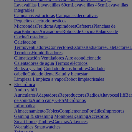
Lavavajillas
Lavavajillas 60cm
Lavavajillas 45cm
Lavavajillas
integrables
Campanas extractoras
Campanas decorativas
Pequeños electrodomésticos
Microondas
Freidoras
Aspiradores
Cafeteras
Planchas de
asar
Batidoras
Amasadores
Robots de Cocina
Balanzas de
Cocina
Tostadoras
Calefacción
Termoventiladores
Convectores
Estufas
Radiadores
Calefactores
D
Térmicos
Humidificadores
Climatización
Ventiladores
Aire acondicionado
Calentadores de agua
Termos eléctricos
Belleza y salud
Cuidado de los hombres
Cuidado
cabello
Cuidado dental
Salud y bienestar
Limpieza
Limpieza a vapor
Robot limpiacristales
Electrónica
Audio y hifi
Auriculares
Adaptadores
Reproductores
Radios
Altavoces
Hifi
Bar
de sonido
Audio car y GPS
Micrófonos
Informática
Almacenamiento
Tablets
Complementos
Portátiles
Impresoras
Gaming & streaming
Monitores gaming
Accesorios
Smart home
Timbres
Cámaras
Altavoces
Wearables
Smartwatches