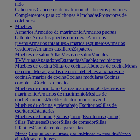
nido
Cabeceros
Cabeceros de matrimonio
Cabeceros juveniles
Complementos para colchones
Almohadas
Protectores de
colchones
Muebles
Armarios
Armarios de matrimonio
Armarios puertas
batientes
Armarios puertas correderas
Armarios
juvenil
Armarios infantiles
Armarios esquineros
Armarios
vestidores
Armarios auxiliares
Zapateros
Muebles de salón
Sillas
Mesas de salón
Muebles
TV
Vitrinas
Aparadores
Estanterias
Muebles recibidores
Muebles de cocina
Sillas de cocinas
Taburetes de cocina
Mesas
de cocina
Mesas y sillas de cocina
Muebles auxiliares de
cocina
Armarios de cocina
Cocinas modulares
Cocinas
completas
Cocinas a medida
Muebles de dormitorio
Camas matrimonio
Cabeceros de
matrimonio
Armarios de matrimonio
Mesitas de
noche
Comodas
Muebles de dormitorio juvenil
Muebles de oficina y teletrabajo
Escritorios
Sillas de
escritorio
Estanterías
Muebles de Gaming
Sillas gaming
Escritorios gaming
Sillas
Taburetes
Bancos
Sillas de comedor
Sillas
infantiles
Complementos para sillas
Mesas
Conjuntos de mesas y sillas
Mesas extensibles
Mesas
altas
Mesas multiusos