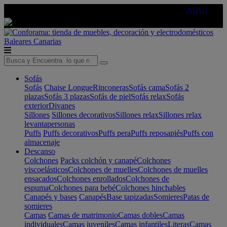
🔵Cambia tu electro con
-10% EXTRA
de descuento ☑️
AQUÍ
Baleares
Canarias
Sofás
Sofás
Chaise Longue
Rinconeras
Sofás cama
Sofás 2
plazas
Sofás 3 plazas
Sofás de piel
Sofás relax
Sofás
exterior
Divanes
Sillones
Sillones decorativos
Sillones relax
Sillones relax
levantapersonas
Puffs
Puffs decorativos
Puffs pera
Puffs reposapiés
Puffs con
almacenaje
Descanso
Colchones
Packs colchón y canapé
Colchones
viscoelásticos
Colchones de muelles
Colchones de muelles
ensacados
Colchones enrollados
Colchones de
espuma
Colchones para bebé
Colchones hinchables
Canapés y bases
Canapés
Base tapizadas
Somieres
Patas de
somieres
Camas
Camas de matrimonio
Camas dobles
Camas
individuales
Camas juveniles
Camas infantiles
Literas
Camas