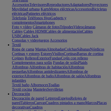
Televisión
Accesorios
Televisores
Reproductores
Adaptadores
Proyectores
Movilidad urbana
Karts
Motos eléctricas
Accesorios
Bicicletas
eléctricas
Patinetes eléctricos
Telefonía
Teléfonos fijos
Gadgets y
complementos
Smartphones
Foto y vídeo
Cámaras de fotos
Trípodes
Videocámaras
Cables
Cables HDMI
Cables de alimentación
Cables
USB
Cables Jack
Consolas y videojuegos
Accesorios
Textil
Ropa de cama
Mantas
Almohadas
Colchas
Sábanas
Nórdicos
Cortinas y estores
Estores
Visillos
Cortinas
Barras de cortina
Cojines
Relleno
Exterior
Fundas
Cojín con relleno
Complementos para sofás
Fundas de sofás
Plaids
Alfombras
Alfombras de habitación
Alfombras
pequeñas
Alfombras antideslizantes
Alfombras de
exterior
Alfombras de baño
Alfombras de salón
Alfombras
infantiles
Textil baño
Albornoces
Toallas
Textil cocina
Manteles
Servilletas
Decoración
Decoración de pared
Letreros
Espejos
Relojes de
pared
Tableros
Canvas
Cuadros pintados a mano
Marcos
Placas
decorativas
Cuadros