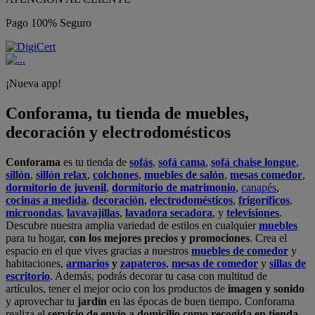
Pago 100% Seguro
¡Nueva app!
Conforama, tu tienda de muebles,
decoración y electrodomésticos
Conforama
es tu tienda de
sofás
,
sofá cama
,
sofá chaise longue
,
sillón
,
sillón relax
,
colchones
,
muebles de salón
,
mesas comedor
,
dormitorio de juvenil
,
dormitorio de matrimonio
,
canapés
,
cocinas a medida
,
decoración
,
electrodomésticos
,
frigoríficos
,
microondas
,
lavavajillas
,
lavadora secadora
, y
televisiones
.
Descubre nuestra amplia variedad de estilos en cualquier
muebles
para tu hogar,
con los mejores precios y promociones
. Crea el
espacio en el que vives gracias a nuestros
muebles de comedor
y
habitaciones,
armarios
y
zapateros
,
mesas de comedor
y
sillas de
escritorio
. Además, podrás decorar tu casa con multitud de
artículos, tener el mejor ocio con los productos de
imagen y sonido
y aprovechar tu
jardín
en las épocas de buen tiempo. Conforama
realiza el
servicio de envío a domicilio como recogida en tienda.