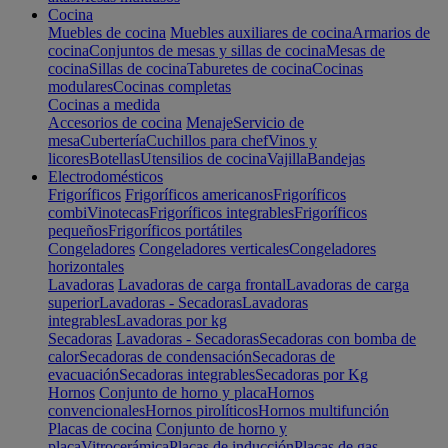
Cocina
Muebles de cocina
Muebles auxiliares de cocina
Armarios de
cocina
Conjuntos de mesas y sillas de cocina
Mesas de
cocina
Sillas de cocina
Taburetes de cocina
Cocinas
modulares
Cocinas completas
Cocinas a medida
Accesorios de cocina
Menaje
Servicio de
mesa
Cubertería
Cuchillos para chef
Vinos y
licores
Botellas
Utensilios de cocina
Vajilla
Bandejas
Electrodomésticos
Frigoríficos
Frigoríficos americanos
Frigoríficos
combi
Vinotecas
Frigoríficos integrables
Frigoríficos
pequeños
Frigoríficos portátiles
Congeladores
Congeladores verticales
Congeladores
horizontales
Lavadoras
Lavadoras de carga frontal
Lavadoras de carga
superior
Lavadoras - Secadoras
Lavadoras
integrables
Lavadoras por kg
Secadoras
Lavadoras - Secadoras
Secadoras con bomba de
calor
Secadoras de condensación
Secadoras de
evacuación
Secadoras integrables
Secadoras por Kg
Hornos
Conjunto de horno y placa
Hornos
convencionales
Hornos pirolíticos
Hornos multifunción
Placas de cocina
Conjunto de horno y
placa
Vitrocerámica
Placas de inducción
Placas de gas