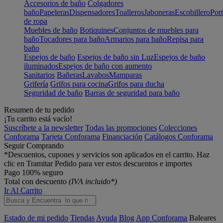
Accesorios de baño
Colgadores
baño
Papeleras
Dispensadores
Toalleros
Jaboneras
Escobillero
Port
de ropa
Muebles de baño
Botiquines
Conjuntos de muebles para
baño
Tocadores para baño
Armarios para baño
Repisa para
baño
Espejos de baño
Espejos de baño sin Luz
Espejos de baño
iluminados
Espejos de baño con aumento
Sanitarios
Bañeras
Lavabos
Mamparas
Grifería
Grifos para cocina
Grifos para ducha
Seguridad de baño
Barras de seguridad para baño
Resumen de tu pedido
¡Tu carrito está vacío!
Suscríbete a la newsletter
Todas las promociones
Colecciones
Conforama
Tarjeta Conforama
Financiación
Catálogos Conforama
Seguir Comprando
*Descuentos, cupones y servicios son aplicados en el carrito. Haz
clic en Tramitar Pedido para ver estos descuentos e importes
Pago 100% seguro
Total con descuento
(IVA incluido*)
Ir Al Carrito
Estado de mi pedido
Tiendas
Ayuda
Blog
App Conforama
Baleares