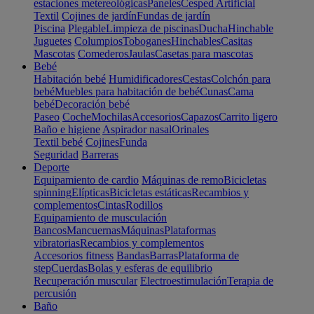
estaciones metereológicas
Paneles
Cesped Artificial
Textil
Cojines de jardín
Fundas de jardín
Piscina
Plegable
Limpieza de piscinas
Ducha
Hinchable
Juguetes
Columpios
Toboganes
Hinchables
Casitas
Mascotas
Comederos
Jaulas
Casetas para mascotas
Bebé
Habitación bebé
Humidificadores
Cestas
Colchón para
bebé
Muebles para habitación de bebé
Cunas
Cama
bebé
Decoración bebé
Paseo
Coche
Mochilas
Accesorios
Capazos
Carrito ligero
Baño e higiene
Aspirador nasal
Orinales
Textil bebé
Cojines
Funda
Seguridad
Barreras
Deporte
Equipamiento de cardio
Máquinas de remo
Bicicletas
spinning
Elípticas
Bicicletas estáticas
Recambios y
complementos
Cintas
Rodillos
Equipamiento de musculación
Bancos
Mancuernas
Máquinas
Plataformas
vibratorias
Recambios y complementos
Accesorios fitness
Bandas
Barras
Plataforma de
step
Cuerdas
Bolas y esferas de equilibrio
Recuperación muscular
Electroestimulación
Terapia de
percusión
Baño