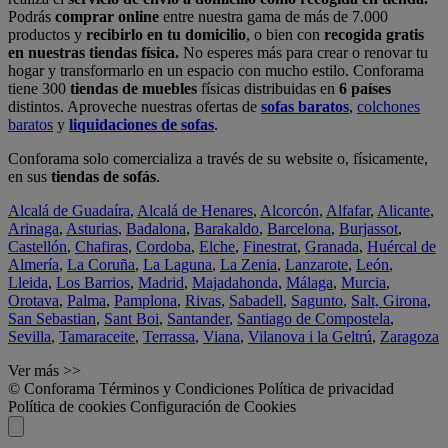
Podrás
comprar online
entre nuestra gama de más de 7.000
productos y
recibirlo en tu domicilio
, o bien con
recogida gratis
en nuestras tiendas física.
No esperes más para crear o renovar tu
hogar y transformarlo en un espacio con mucho estilo. Conforama
tiene 300
tiendas de muebles
físicas distribuidas en
6 países
distintos. Aproveche nuestras ofertas de
sofas baratos
,
colchones
baratos
y
liquidaciones de sofas
.
Conforama solo comercializa a través de su website o, físicamente,
en sus
tiendas de sofás
.
Alcalá de Guadaíra
,
Alcalá de Henares
,
Alcorcón
,
Alfafar
,
Alicante
,
Arinaga
,
Asturias
,
Badalona
,
Barakaldo
,
Barcelona
,
Burjassot
,
Castellón
,
Chafiras
,
Cordoba
,
Elche
,
Finestrat
,
Granada
,
Huércal de
Almería
,
La Coruña
,
La Laguna
,
La Zenia
,
Lanzarote
,
León
,
Lleida
,
Los Barrios
,
Madrid
,
Majadahonda
,
Málaga
,
Murcia
,
Orotava
,
Palma
,
Pamplona
,
Rivas
,
Sabadell
,
Sagunto
,
Salt, Girona
,
San Sebastian
,
Sant Boi
,
Santander
,
Santiago de Compostela
,
Sevilla
,
Tamaraceite
,
Terrassa
,
Viana
,
Vilanova i la Geltrú
,
Zaragoza
Ver más >>
© Conforama
Términos y Condiciones
Política de privacidad
Política de cookies
Configuración de Cookies