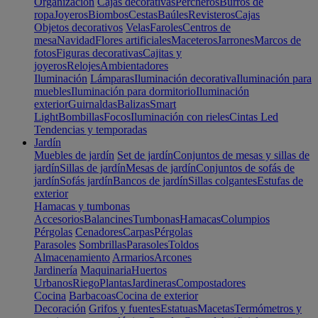
Organización
Cajas decorativas
Percheros
Burros de
ropa
Joyeros
Biombos
Cestas
Baúles
Revisteros
Cajas
Objetos decorativos
Velas
Faroles
Centros de
mesa
Navidad
Flores artificiales
Maceteros
Jarrones
Marcos de
fotos
Figuras decorativas
Cajitas y
joyeros
Relojes
Ambientadores
Iluminación
Lámparas
Iluminación decorativa
Iluminación para
muebles
Iluminación para dormitorio
Iluminación
exterior
Guirnaldas
Balizas
Smart
Light
Bombillas
Focos
Iluminación con rieles
Cintas Led
Tendencias y temporadas
Jardín
Muebles de jardín
Set de jardín
Conjuntos de mesas y sillas de
jardín
Sillas de jardín
Mesas de jardín
Conjuntos de sofás de
jardín
Sofás jardín
Bancos de jardín
Sillas colgantes
Estufas de
exterior
Hamacas y tumbonas
Accesorios
Balancines
Tumbonas
Hamacas
Columpios
Pérgolas
Cenadores
Carpas
Pérgolas
Parasoles
Sombrillas
Parasoles
Toldos
Almacenamiento
Armarios
Arcones
Jardinería
Maquinaria
Huertos
Urbanos
Riego
Plantas
Jardineras
Compostadores
Cocina
Barbacoas
Cocina de exterior
Decoración
Grifos y fuentes
Estatuas
Macetas
Termómetros y