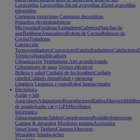
Lavavajillas
Lavavajillas 60cm
Lavavajillas 45cm
Lavavajillas
integrables
Campanas extractoras
Campanas decorativas
Pequeños electrodomésticos
Microondas
Freidoras
Aspiradores
Cafeteras
Planchas de
asar
Batidoras
Amasadores
Robots de Cocina
Balanzas de
Cocina
Tostadoras
Calefacción
Termoventiladores
Convectores
Estufas
Radiadores
Calefactores
D
Térmicos
Humidificadores
Climatización
Ventiladores
Aire acondicionado
Calentadores de agua
Termos eléctricos
Belleza y salud
Cuidado de los hombres
Cuidado
cabello
Cuidado dental
Salud y bienestar
Limpieza
Limpieza a vapor
Robot limpiacristales
Electrónica
Audio y hifi
Auriculares
Adaptadores
Reproductores
Radios
Altavoces
Hifi
Bar
de sonido
Audio car y GPS
Micrófonos
Informática
Almacenamiento
Tablets
Complementos
Portátiles
Impresoras
Gaming & streaming
Monitores gaming
Accesorios
Smart home
Timbres
Cámaras
Altavoces
Wearables
Smartwatches