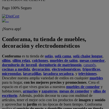
Pago 100% Seguro
¡Nueva app!
Conforama, tu tienda de muebles,
decoración y electrodomésticos
Conforama
es tu tienda de
sofás
,
sofá cama
,
sofá chaise longue
,
sillón
,
sillón relax
,
colchones
,
muebles de salón
,
mesas comedor
,
dormitorio de juvenil
,
dormitorio de matrimonio
,
canapés
,
cocinas a medida
,
decoración
,
electrodomésticos
,
frigoríficos
,
microondas
,
lavavajillas
,
lavadora secadora
, y
televisiones
.
Descubre nuestra amplia variedad de estilos en cualquier
muebles
para tu hogar,
con los mejores precios y promociones
. Crea el
espacio en el que vives gracias a nuestros
muebles de comedor
y
habitaciones,
armarios
y
zapateros
,
mesas de comedor
y
sillas de
escritorio
. Además, podrás decorar tu casa con multitud de
artículos, tener el mejor ocio con los productos de
imagen y sonido
y aprovechar tu
jardín
en las épocas de buen tiempo. Conforama
realiza el
servicio de envío a domicilio como recogida en tienda.