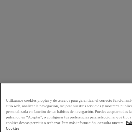
Utilizamos cookies propias y de terceros para garantizar el correcto funcionami
sitio web, analizar la navegación, mejorar nuestros servicios y mostrarte public
personalizada en función de tus hábitos de navegación. Puedes aceptar todas la
pulsando en “Aceptar”, o configurar tus preferencias para seleccionar qué tipos
cookies deseas permitir o rechazar. Para más información, consulta nuestra
Pol
Cookies