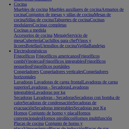
Cocina
Muebles de cocina
Muebles auxiliares de cocina
Armarios de
cocina
Conjuntos de mesas y sillas de cocina
Mesas de
cocina
Sillas de cocina
Taburetes de cocina
Cocinas
modulares
Cocinas completas
Cocinas a medida
Accesorios de cocina
Menaje
Servicio de
mesa
Cubertería
Cuchillos para chef
Vinos y
licores
Botellas
Utensilios de cocina
Vajilla
Bandejas
Electrodomésticos
Frigoríficos
Frigoríficos americanos
Frigoríficos
combi
Vinotecas
Frigoríficos integrables
Frigoríficos
pequeños
Frigoríficos portátiles
Congeladores
Congeladores verticales
Congeladores
horizontales
Lavadoras
Lavadoras de carga frontal
Lavadoras de carga
superior
Lavadoras - Secadoras
Lavadoras
integrables
Lavadoras por kg
Secadoras
Lavadoras - Secadoras
Secadoras con bomba de
calor
Secadoras de condensación
Secadoras de
evacuación
Secadoras integrables
Secadoras por Kg
Hornos
Conjunto de horno y placa
Hornos
convencionales
Hornos pirolíticos
Hornos multifunción
Placas de cocina
Conjunto de horno y
placa
Vitrocerámica
Placas de inducción
Placas de gas