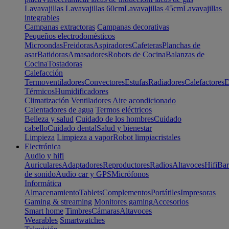
Lavavajillas
Lavavajillas 60cm
Lavavajillas 45cm
Lavavajillas
integrables
Campanas extractoras
Campanas decorativas
Pequeños electrodomésticos
Microondas
Freidoras
Aspiradores
Cafeteras
Planchas de
asar
Batidoras
Amasadores
Robots de Cocina
Balanzas de
Cocina
Tostadoras
Calefacción
Termoventiladores
Convectores
Estufas
Radiadores
Calefactores
D
Térmicos
Humidificadores
Climatización
Ventiladores
Aire acondicionado
Calentadores de agua
Termos eléctricos
Belleza y salud
Cuidado de los hombres
Cuidado
cabello
Cuidado dental
Salud y bienestar
Limpieza
Limpieza a vapor
Robot limpiacristales
Electrónica
Audio y hifi
Auriculares
Adaptadores
Reproductores
Radios
Altavoces
Hifi
Bar
de sonido
Audio car y GPS
Micrófonos
Informática
Almacenamiento
Tablets
Complementos
Portátiles
Impresoras
Gaming & streaming
Monitores gaming
Accesorios
Smart home
Timbres
Cámaras
Altavoces
Wearables
Smartwatches