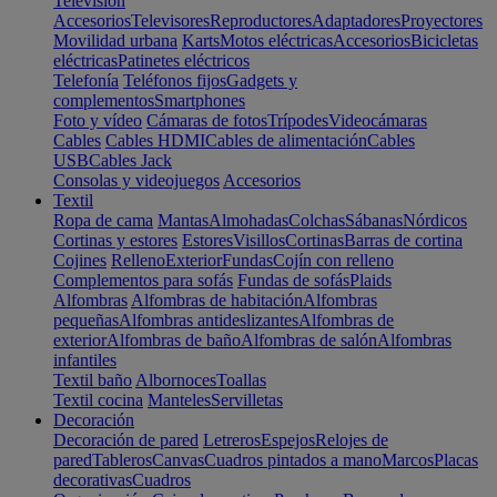
Televisión
Accesorios
Televisores
Reproductores
Adaptadores
Proyectores
Movilidad urbana
Karts
Motos eléctricas
Accesorios
Bicicletas
eléctricas
Patinetes eléctricos
Telefonía
Teléfonos fijos
Gadgets y
complementos
Smartphones
Foto y vídeo
Cámaras de fotos
Trípodes
Videocámaras
Cables
Cables HDMI
Cables de alimentación
Cables
USB
Cables Jack
Consolas y videojuegos
Accesorios
Textil
Ropa de cama
Mantas
Almohadas
Colchas
Sábanas
Nórdicos
Cortinas y estores
Estores
Visillos
Cortinas
Barras de cortina
Cojines
Relleno
Exterior
Fundas
Cojín con relleno
Complementos para sofás
Fundas de sofás
Plaids
Alfombras
Alfombras de habitación
Alfombras
pequeñas
Alfombras antideslizantes
Alfombras de
exterior
Alfombras de baño
Alfombras de salón
Alfombras
infantiles
Textil baño
Albornoces
Toallas
Textil cocina
Manteles
Servilletas
Decoración
Decoración de pared
Letreros
Espejos
Relojes de
pared
Tableros
Canvas
Cuadros pintados a mano
Marcos
Placas
decorativas
Cuadros