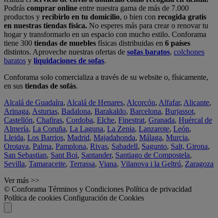
Podrás
comprar online
entre nuestra gama de más de 7.000
productos y
recibirlo en tu domicilio
, o bien con
recogida gratis
en nuestras tiendas física.
No esperes más para crear o renovar tu
hogar y transformarlo en un espacio con mucho estilo. Conforama
tiene 300
tiendas de muebles
físicas distribuidas en
6 países
distintos. Aproveche nuestras ofertas de
sofas baratos
,
colchones
baratos
y
liquidaciones de sofas
.
Conforama solo comercializa a través de su website o, físicamente,
en sus
tiendas de sofás
.
Alcalá de Guadaíra
,
Alcalá de Henares
,
Alcorcón
,
Alfafar
,
Alicante
,
Arinaga
,
Asturias
,
Badalona
,
Barakaldo
,
Barcelona
,
Burjassot
,
Castellón
,
Chafiras
,
Cordoba
,
Elche
,
Finestrat
,
Granada
,
Huércal de
Almería
,
La Coruña
,
La Laguna
,
La Zenia
,
Lanzarote
,
León
,
Lleida
,
Los Barrios
,
Madrid
,
Majadahonda
,
Málaga
,
Murcia
,
Orotava
,
Palma
,
Pamplona
,
Rivas
,
Sabadell
,
Sagunto
,
Salt, Girona
,
San Sebastian
,
Sant Boi
,
Santander
,
Santiago de Compostela
,
Sevilla
,
Tamaraceite
,
Terrassa
,
Viana
,
Vilanova i la Geltrú
,
Zaragoza
Ver más >>
© Conforama
Términos y Condiciones
Política de privacidad
Política de cookies
Configuración de Cookies