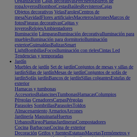
Organización
Cajas decorativas
Percheros
Burros de
ropa
Joyeros
Biombos
Cestas
Baúles
Revisteros
Cajas
Objetos decorativos
Velas
Faroles
Centros de
mesa
Navidad
Flores artificiales
Maceteros
Jarrones
Marcos de
fotos
Figuras decorativas
Cajitas y
joyeros
Relojes
Ambientadores
Iluminación
Lámparas
Iluminación decorativa
Iluminación para
muebles
Iluminación para dormitorio
Iluminación
exterior
Guirnaldas
Balizas
Smart
Light
Bombillas
Focos
Iluminación con rieles
Cintas Led
Tendencias y temporadas
Jardín
Muebles de jardín
Set de jardín
Conjuntos de mesas y sillas de
jardín
Sillas de jardín
Mesas de jardín
Conjuntos de sofás de
jardín
Sofás jardín
Bancos de jardín
Sillas colgantes
Estufas de
exterior
Hamacas y tumbonas
Accesorios
Balancines
Tumbonas
Hamacas
Columpios
Pérgolas
Cenadores
Carpas
Pérgolas
Parasoles
Sombrillas
Parasoles
Toldos
Almacenamiento
Armarios
Arcones
Jardinería
Maquinaria
Huertos
Urbanos
Riego
Plantas
Jardineras
Compostadores
Cocina
Barbacoas
Cocina de exterior
Decoración
Grifos y fuentes
Estatuas
Macetas
Termómetros y