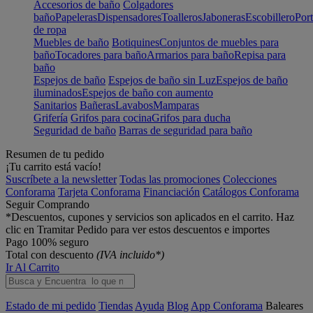
Accesorios de baño
Colgadores
baño
Papeleras
Dispensadores
Toalleros
Jaboneras
Escobillero
Port
de ropa
Muebles de baño
Botiquines
Conjuntos de muebles para
baño
Tocadores para baño
Armarios para baño
Repisa para
baño
Espejos de baño
Espejos de baño sin Luz
Espejos de baño
iluminados
Espejos de baño con aumento
Sanitarios
Bañeras
Lavabos
Mamparas
Grifería
Grifos para cocina
Grifos para ducha
Seguridad de baño
Barras de seguridad para baño
Resumen de tu pedido
¡Tu carrito está vacío!
Suscríbete a la newsletter
Todas las promociones
Colecciones
Conforama
Tarjeta Conforama
Financiación
Catálogos Conforama
Seguir Comprando
*Descuentos, cupones y servicios son aplicados en el carrito. Haz
clic en Tramitar Pedido para ver estos descuentos e importes
Pago 100% seguro
Total con descuento
(IVA incluido*)
Ir Al Carrito
Estado de mi pedido
Tiendas
Ayuda
Blog
App Conforama
Baleares