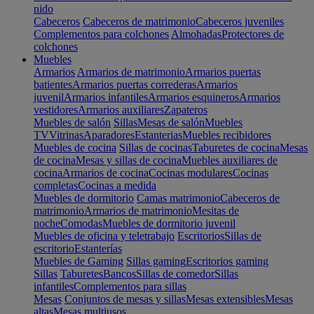
nido
Cabeceros
Cabeceros de matrimonio
Cabeceros juveniles
Complementos para colchones
Almohadas
Protectores de
colchones
Muebles
Armarios
Armarios de matrimonio
Armarios puertas
batientes
Armarios puertas correderas
Armarios
juvenil
Armarios infantiles
Armarios esquineros
Armarios
vestidores
Armarios auxiliares
Zapateros
Muebles de salón
Sillas
Mesas de salón
Muebles
TV
Vitrinas
Aparadores
Estanterias
Muebles recibidores
Muebles de cocina
Sillas de cocinas
Taburetes de cocina
Mesas
de cocina
Mesas y sillas de cocina
Muebles auxiliares de
cocina
Armarios de cocina
Cocinas modulares
Cocinas
completas
Cocinas a medida
Muebles de dormitorio
Camas matrimonio
Cabeceros de
matrimonio
Armarios de matrimonio
Mesitas de
noche
Comodas
Muebles de dormitorio juvenil
Muebles de oficina y teletrabajo
Escritorios
Sillas de
escritorio
Estanterías
Muebles de Gaming
Sillas gaming
Escritorios gaming
Sillas
Taburetes
Bancos
Sillas de comedor
Sillas
infantiles
Complementos para sillas
Mesas
Conjuntos de mesas y sillas
Mesas extensibles
Mesas
altas
Mesas multiusos