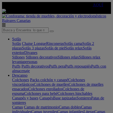
🔵Cambia tu electro con
-10% EXTRA
de descuento ☑️
AQUÍ
Baleares
Canarias
Sofás
Sofás
Chaise Longue
Rinconeras
Sofás cama
Sofás 2
plazas
Sofás 3 plazas
Sofás de piel
Sofás relax
Sofás
exterior
Divanes
Sillones
Sillones decorativos
Sillones relax
Sillones relax
levantapersonas
Puffs
Puffs decorativos
Puffs pera
Puffs reposapiés
Puffs con
almacenaje
Descanso
Colchones
Packs colchón y canapé
Colchones
viscoelásticos
Colchones de muelles
Colchones de muelles
ensacados
Colchones enrollados
Colchones de
espuma
Colchones para bebé
Colchones hinchables
Canapés y bases
Canapés
Base tapizadas
Somieres
Patas de
somieres
Camas
Camas de matrimonio
Camas dobles
Camas
individuales
Camas juveniles
Camas infantiles
Literas
Camas