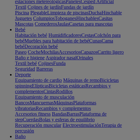
estaciones metereológicas
Paneles
Cesped Artificial
Textil
Cojines de jardín
Fundas de jardín
Piscina
Plegable
Limpieza de piscinas
Ducha
Hinchable
Juguetes
Columpios
Toboganes
Hinchables
Casitas
Mascotas
Comederos
Jaulas
Casetas para mascotas
Bebé
Habitación bebé
Humidificadores
Cestas
Colchón para
bebé
Muebles para habitación de bebé
Cunas
Cama
bebé
Decoración bebé
Paseo
Coche
Mochilas
Accesorios
Capazos
Carrito ligero
Baño e higiene
Aspirador nasal
Orinales
Textil bebé
Cojines
Funda
Seguridad
Barreras
Deporte
Equipamiento de cardio
Máquinas de remo
Bicicletas
spinning
Elípticas
Bicicletas estáticas
Recambios y
complementos
Cintas
Rodillos
Equipamiento de musculación
Bancos
Mancuernas
Máquinas
Plataformas
vibratorias
Recambios y complementos
Accesorios fitness
Bandas
Barras
Plataforma de
step
Cuerdas
Bolas y esferas de equilibrio
Recuperación muscular
Electroestimulación
Terapia de
percusión
Baño