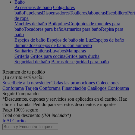
Baño
Accesorios de baño
Colgadores
baño
Papeleras
Dispensadores
Toalleros
Jaboneras
Escobillero
Port
de ropa
Muebles de baño
Botiquines
Conjuntos de muebles para
baño
Tocadores para baño
Armarios para baño
Repisa para
baño
Espejos de baño
Espejos de baño sin Luz
Espejos de baño
iluminados
Espejos de baño con aumento
Sanitarios
Bañeras
Lavabos
Mamparas
Grifería
Grifos para cocina
Grifos para ducha
Seguridad de baño
Barras de seguridad para baño
Resumen de tu pedido
¡Tu carrito está vacío!
Suscríbete a la newsletter
Todas las promociones
Colecciones
Conforama
Tarjeta Conforama
Financiación
Catálogos Conforama
Seguir Comprando
*Descuentos, cupones y servicios son aplicados en el carrito. Haz
clic en Tramitar Pedido para ver estos descuentos e importes
Pago 100% seguro
Total con descuento
(IVA incluido*)
Ir Al Carrito