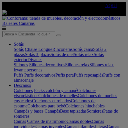
🔵Cambia tu electro con
-10% EXTRA
de descuento ☑️
AQUÍ
Baleares
Canarias
Sofás
Sofás
Chaise Longue
Rinconeras
Sofás cama
Sofás 2
plazas
Sofás 3 plazas
Sofás de piel
Sofás relax
Sofás
exterior
Divanes
Sillones
Sillones decorativos
Sillones relax
Sillones relax
levantapersonas
Puffs
Puffs decorativos
Puffs pera
Puffs reposapiés
Puffs con
almacenaje
Descanso
Colchones
Packs colchón y canapé
Colchones
viscoelásticos
Colchones de muelles
Colchones de muelles
ensacados
Colchones enrollados
Colchones de
espuma
Colchones para bebé
Colchones hinchables
Canapés y bases
Canapés
Base tapizadas
Somieres
Patas de
somieres
Camas
Camas de matrimonio
Camas dobles
Camas
individuales
Camas juveniles
Camas infantiles
Literas
Camas