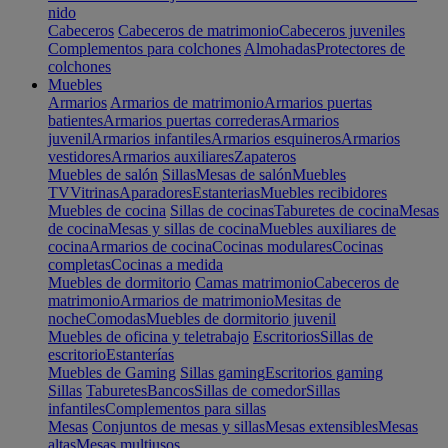
nido
Cabeceros
Cabeceros de matrimonio
Cabeceros juveniles
Complementos para colchones
Almohadas
Protectores de
colchones
Muebles
Armarios
Armarios de matrimonio
Armarios puertas
batientes
Armarios puertas correderas
Armarios
juvenil
Armarios infantiles
Armarios esquineros
Armarios
vestidores
Armarios auxiliares
Zapateros
Muebles de salón
Sillas
Mesas de salón
Muebles
TV
Vitrinas
Aparadores
Estanterias
Muebles recibidores
Muebles de cocina
Sillas de cocinas
Taburetes de cocina
Mesas
de cocina
Mesas y sillas de cocina
Muebles auxiliares de
cocina
Armarios de cocina
Cocinas modulares
Cocinas
completas
Cocinas a medida
Muebles de dormitorio
Camas matrimonio
Cabeceros de
matrimonio
Armarios de matrimonio
Mesitas de
noche
Comodas
Muebles de dormitorio juvenil
Muebles de oficina y teletrabajo
Escritorios
Sillas de
escritorio
Estanterías
Muebles de Gaming
Sillas gaming
Escritorios gaming
Sillas
Taburetes
Bancos
Sillas de comedor
Sillas
infantiles
Complementos para sillas
Mesas
Conjuntos de mesas y sillas
Mesas extensibles
Mesas
altas
Mesas multiusos