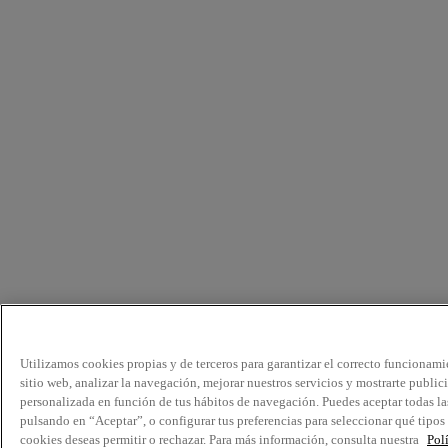
Utilizamos cookies propias y de terceros para garantizar el correcto funcionami
sitio web, analizar la navegación, mejorar nuestros servicios y mostrarte public
personalizada en función de tus hábitos de navegación. Puedes aceptar todas la
pulsando en “Aceptar”, o configurar tus preferencias para seleccionar qué tipos
cookies deseas permitir o rechazar. Para más información, consulta nuestra
Pol