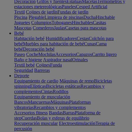
Decoración
Grifos y fuentes
Estatuas
Macetas
Termómetros y
estaciones metereológicas
Paneles
Cesped Artificial
Textil
Cojines de jardín
Fundas de jardín
Piscina
Plegable
Limpieza de piscinas
Ducha
Hinchable
Juguetes
Columpios
Toboganes
Hinchables
Casitas
Mascotas
Comederos
Jaulas
Casetas para mascotas
Bebé
Habitación bebé
Humidificadores
Cestas
Colchón para
bebé
Muebles para habitación de bebé
Cunas
Cama
bebé
Decoración bebé
Paseo
Coche
Mochilas
Accesorios
Capazos
Carrito ligero
Baño e higiene
Aspirador nasal
Orinales
Textil bebé
Cojines
Funda
Seguridad
Barreras
Deporte
Equipamiento de cardio
Máquinas de remo
Bicicletas
spinning
Elípticas
Bicicletas estáticas
Recambios y
complementos
Cintas
Rodillos
Equipamiento de musculación
Bancos
Mancuernas
Máquinas
Plataformas
vibratorias
Recambios y complementos
Accesorios fitness
Bandas
Barras
Plataforma de
step
Cuerdas
Bolas y esferas de equilibrio
Recuperación muscular
Electroestimulación
Terapia de
percusión