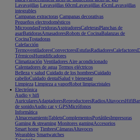
Lavavajillas
Lavavajillas 60cm
Lavavajillas 45cm
Lavavajillas
integrables
Campanas extractoras
Campanas decorativas
Pequeños electrodomésticos
Microondas
Freidoras
Aspiradores
Cafeteras
Planchas de
asar
Batidoras
Amasadores
Robots de Cocina
Balanzas de
Cocina
Tostadoras
Calefacción
Termoventiladores
Convectores
Estufas
Radiadores
Calefactores
D
Térmicos
Humidificadores
Climatización
Ventiladores
Aire acondicionado
Calentadores de agua
Termos eléctricos
Belleza y salud
Cuidado de los hombres
Cuidado
cabello
Cuidado dental
Salud y bienestar
Limpieza
Limpieza a vapor
Robot limpiacristales
Electrónica
Audio y hifi
Auriculares
Adaptadores
Reproductores
Radios
Altavoces
Hifi
Bar
de sonido
Audio car y GPS
Micrófonos
Informática
Almacenamiento
Tablets
Complementos
Portátiles
Impresoras
Gaming & streaming
Monitores gaming
Accesorios
Smart home
Timbres
Cámaras
Altavoces
Wearables
Smartwatches