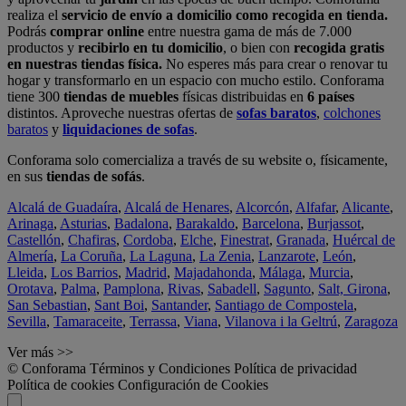
realiza el
servicio de envío a domicilio como recogida en tienda.
Podrás
comprar online
entre nuestra gama de más de 7.000
productos y
recibirlo en tu domicilio
, o bien con
recogida gratis
en nuestras tiendas física.
No esperes más para crear o renovar tu
hogar y transformarlo en un espacio con mucho estilo. Conforama
tiene 300
tiendas de muebles
físicas distribuidas en
6 países
distintos. Aproveche nuestras ofertas de
sofas baratos
,
colchones
baratos
y
liquidaciones de sofas
.
Conforama solo comercializa a través de su website o, físicamente,
en sus
tiendas de sofás
.
Alcalá de Guadaíra
,
Alcalá de Henares
,
Alcorcón
,
Alfafar
,
Alicante
,
Arinaga
,
Asturias
,
Badalona
,
Barakaldo
,
Barcelona
,
Burjassot
,
Castellón
,
Chafiras
,
Cordoba
,
Elche
,
Finestrat
,
Granada
,
Huércal de
Almería
,
La Coruña
,
La Laguna
,
La Zenia
,
Lanzarote
,
León
,
Lleida
,
Los Barrios
,
Madrid
,
Majadahonda
,
Málaga
,
Murcia
,
Orotava
,
Palma
,
Pamplona
,
Rivas
,
Sabadell
,
Sagunto
,
Salt, Girona
,
San Sebastian
,
Sant Boi
,
Santander
,
Santiago de Compostela
,
Sevilla
,
Tamaraceite
,
Terrassa
,
Viana
,
Vilanova i la Geltrú
,
Zaragoza
Ver más >>
© Conforama
Términos y Condiciones
Política de privacidad
Política de cookies
Configuración de Cookies