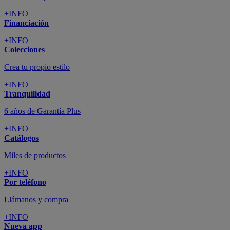
+INFO
Financiación
+INFO
Colecciones
Crea tu propio estilo
+INFO
Tranquilidad
6 años de Garantía Plus
+INFO
Catálogos
Miles de productos
+INFO
Por teléfono
Llámanos y compra
+INFO
Nueva app