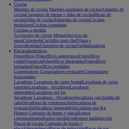
Cocina
Muebles de cocina
Muebles auxiliares de cocina
Armarios de
cocina
Conjuntos de mesas y sillas de cocina
Mesas de
cocina
Sillas de cocina
Taburetes de cocina
Cocinas
modulares
Cocinas completas
Cocinas a medida
Accesorios de cocina
Menaje
Servicio de
mesa
Cubertería
Cuchillos para chef
Vinos y
licores
Botellas
Utensilios de cocina
Vajilla
Bandejas
Electrodomésticos
Frigoríficos
Frigoríficos americanos
Frigoríficos
combi
Vinotecas
Frigoríficos integrables
Frigoríficos
pequeños
Frigoríficos portátiles
Congeladores
Congeladores verticales
Congeladores
horizontales
Lavadoras
Lavadoras de carga frontal
Lavadoras de carga
superior
Lavadoras - Secadoras
Lavadoras
integrables
Lavadoras por kg
Secadoras
Lavadoras - Secadoras
Secadoras con bomba de
calor
Secadoras de condensación
Secadoras de
evacuación
Secadoras integrables
Secadoras por Kg
Hornos
Conjunto de horno y placa
Hornos
convencionales
Hornos pirolíticos
Hornos multifunción
Placas de cocina
Conjunto de horno y
placa
Vitrocerámica
Placas de inducción
Placas de gas