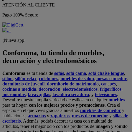
ATENCIÓN AL CLIENTE
Pago 100% Seguro
¡Nueva app!
Conforama, tu tienda de muebles,
decoración y electrodomésticos
Conforama
es tu tienda de
sofás
,
sofá cama
,
sofá chaise longue
,
sillón
,
sillón relax
,
colchones
,
muebles de salón
,
mesas comedor
,
dormitorio de juvenil
,
dormitorio de matrimonio
,
canapés
,
cocinas a medida
,
decoración
,
electrodomésticos
,
frigoríficos
,
microondas
,
lavavajillas
,
lavadora secadora
, y
televisiones
.
Descubre nuestra amplia variedad de estilos en cualquier
muebles
para tu hogar,
con los mejores precios y promociones
. Crea el
espacio en el que vives gracias a nuestros
muebles de comedor
y
habitaciones,
armarios
y
zapateros
,
mesas de comedor
y
sillas de
escritorio
. Además, podrás decorar tu casa con multitud de
artículos, tener el mejor ocio con los productos de
imagen y sonido
y aprovechar tu
jardín
en las épocas de buen tiempo. Conforama