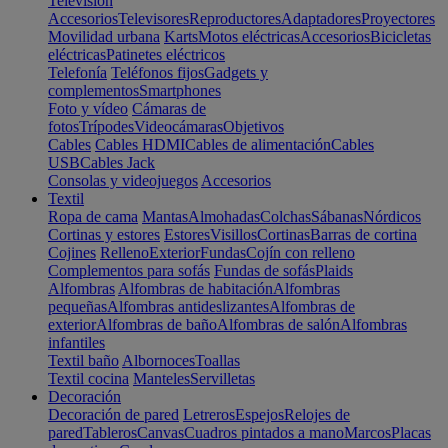
Televisión
Accesorios
Televisores
Reproductores
Adaptadores
Proyectores
Movilidad urbana
Karts
Motos eléctricas
Accesorios
Bicicletas
eléctricas
Patinetes eléctricos
Telefonía
Teléfonos fijos
Gadgets y
complementos
Smartphones
Foto y vídeo
Cámaras de
fotos
Trípodes
Videocámaras
Objetivos
Cables
Cables HDMI
Cables de alimentación
Cables
USB
Cables Jack
Consolas y videojuegos
Accesorios
Textil
Ropa de cama
Mantas
Almohadas
Colchas
Sábanas
Nórdicos
Cortinas y estores
Estores
Visillos
Cortinas
Barras de cortina
Cojines
Relleno
Exterior
Fundas
Cojín con relleno
Complementos para sofás
Fundas de sofás
Plaids
Alfombras
Alfombras de habitación
Alfombras
pequeñas
Alfombras antideslizantes
Alfombras de
exterior
Alfombras de baño
Alfombras de salón
Alfombras
infantiles
Textil baño
Albornoces
Toallas
Textil cocina
Manteles
Servilletas
Decoración
Decoración de pared
Letreros
Espejos
Relojes de
pared
Tableros
Canvas
Cuadros pintados a mano
Marcos
Placas