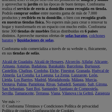
y aprovechar tu
jardín
en las épocas de buen tiempo. Conforama
realiza el
servicio de envío a domicilio como recogida en tienda.
Podrás
comprar online
entre nuestra gama de más de 7.000
productos y
recibirlo en tu domicilio
, o bien con
recogida gratis
en nuestras tiendas física.
No esperes más para crear o renovar tu
hogar y transformarlo en un espacio con mucho estilo. Conforama
tiene 300
tiendas de muebles
físicas distribuidas en
6 países
distintos. Aproveche nuestras ofertas de
sofas baratos
,
colchones
baratos
y
liquidaciones de sofas
.
Conforama solo comercializa a través de su website o, físicamente,
en sus
tiendas de sofás
.
Alcalá de Guadaíra
,
Alcalá de Henares
,
Alcorcón
,
Alfafar
,
Alicante
,
Arinaga
,
Asturias
,
Badalona
,
Barakaldo
,
Barcelona
,
Burjassot
,
Castellón
,
Chafiras
,
Cordoba
,
Elche
,
Finestrat
,
Granada
,
Huércal de
Almería
,
La Coruña
,
La Laguna
,
La Zenia
,
Lanzarote
,
León
,
Lleida
,
Los Barrios
,
Madrid
,
Majadahonda
,
Málaga
,
Murcia
,
Orotava
,
Palma
,
Pamplona
,
Rivas
,
Sabadell
,
Sagunto
,
Salt, Girona
,
San Sebastian
,
Sant Boi
,
Santander
,
Santiago de Compostela
,
Sevilla
,
Tamaraceite
,
Terrassa
,
Viana
,
Vilanova i la Geltrú
,
Zaragoza
Ver más >>
© Conforama
Términos y Condiciones
Política de privacidad
Política de cookies
Configuración de Cookies