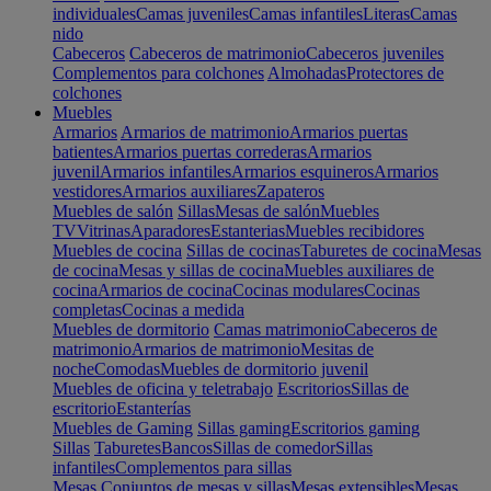
individuales
Camas juveniles
Camas infantiles
Literas
Camas
nido
Cabeceros
Cabeceros de matrimonio
Cabeceros juveniles
Complementos para colchones
Almohadas
Protectores de
colchones
Muebles
Armarios
Armarios de matrimonio
Armarios puertas
batientes
Armarios puertas correderas
Armarios
juvenil
Armarios infantiles
Armarios esquineros
Armarios
vestidores
Armarios auxiliares
Zapateros
Muebles de salón
Sillas
Mesas de salón
Muebles
TV
Vitrinas
Aparadores
Estanterias
Muebles recibidores
Muebles de cocina
Sillas de cocinas
Taburetes de cocina
Mesas
de cocina
Mesas y sillas de cocina
Muebles auxiliares de
cocina
Armarios de cocina
Cocinas modulares
Cocinas
completas
Cocinas a medida
Muebles de dormitorio
Camas matrimonio
Cabeceros de
matrimonio
Armarios de matrimonio
Mesitas de
noche
Comodas
Muebles de dormitorio juvenil
Muebles de oficina y teletrabajo
Escritorios
Sillas de
escritorio
Estanterías
Muebles de Gaming
Sillas gaming
Escritorios gaming
Sillas
Taburetes
Bancos
Sillas de comedor
Sillas
infantiles
Complementos para sillas
Mesas
Conjuntos de mesas y sillas
Mesas extensibles
Mesas