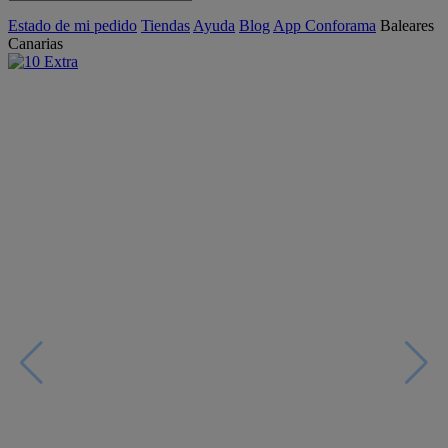
Estado de mi pedido
Tiendas
Ayuda
Blog
App Conforama
Baleares
Canarias