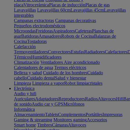
placa
Vitrocerámica
Placas de inducción
Placas de gas
Lavavajillas
Lavavajillas 60cm
Lavavajillas 45cm
Lavavajillas
integrables
Campanas extractoras
Campanas decorativas
Pequeños electrodomésticos
Microondas
Freidoras
Aspiradores
Cafeteras
Planchas de
asar
Batidoras
Amasadores
Robots de Cocina
Balanzas de
Cocina
Tostadoras
Calefacción
Termoventiladores
Convectores
Estufas
Radiadores
Calefactores
D
Térmicos
Humidificadores
Climatización
Ventiladores
Aire acondicionado
Calentadores de agua
Termos eléctricos
Belleza y salud
Cuidado de los hombres
Cuidado
cabello
Cuidado dental
Salud y bienestar
Limpieza
Limpieza a vapor
Robot limpiacristales
Electrónica
Audio y hifi
Auriculares
Adaptadores
Reproductores
Radios
Altavoces
Hifi
Bar
de sonido
Audio car y GPS
Micrófonos
Informática
Almacenamiento
Tablets
Complementos
Portátiles
Impresoras
Gaming & streaming
Monitores gaming
Accesorios
Smart home
Timbres
Cámaras
Altavoces