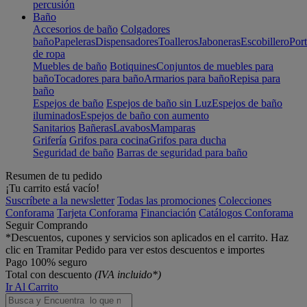
percusión
Baño
Accesorios de baño
Colgadores
baño
Papeleras
Dispensadores
Toalleros
Jaboneras
Escobillero
Port
de ropa
Muebles de baño
Botiquines
Conjuntos de muebles para
baño
Tocadores para baño
Armarios para baño
Repisa para
baño
Espejos de baño
Espejos de baño sin Luz
Espejos de baño
iluminados
Espejos de baño con aumento
Sanitarios
Bañeras
Lavabos
Mamparas
Grifería
Grifos para cocina
Grifos para ducha
Seguridad de baño
Barras de seguridad para baño
Resumen de tu pedido
¡Tu carrito está vacío!
Suscríbete a la newsletter
Todas las promociones
Colecciones
Conforama
Tarjeta Conforama
Financiación
Catálogos Conforama
Seguir Comprando
*Descuentos, cupones y servicios son aplicados en el carrito. Haz
clic en Tramitar Pedido para ver estos descuentos e importes
Pago 100% seguro
Total con descuento
(IVA incluido*)
Ir Al Carrito