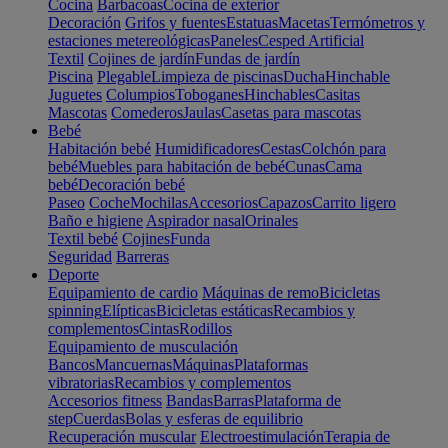
Cocina
Barbacoas
Cocina de exterior
Decoración
Grifos y fuentes
Estatuas
Macetas
Termómetros y
estaciones metereológicas
Paneles
Cesped Artificial
Textil
Cojines de jardín
Fundas de jardín
Piscina
Plegable
Limpieza de piscinas
Ducha
Hinchable
Juguetes
Columpios
Toboganes
Hinchables
Casitas
Mascotas
Comederos
Jaulas
Casetas para mascotas
Bebé
Habitación bebé
Humidificadores
Cestas
Colchón para
bebé
Muebles para habitación de bebé
Cunas
Cama
bebé
Decoración bebé
Paseo
Coche
Mochilas
Accesorios
Capazos
Carrito ligero
Baño e higiene
Aspirador nasal
Orinales
Textil bebé
Cojines
Funda
Seguridad
Barreras
Deporte
Equipamiento de cardio
Máquinas de remo
Bicicletas
spinning
Elípticas
Bicicletas estáticas
Recambios y
complementos
Cintas
Rodillos
Equipamiento de musculación
Bancos
Mancuernas
Máquinas
Plataformas
vibratorias
Recambios y complementos
Accesorios fitness
Bandas
Barras
Plataforma de
step
Cuerdas
Bolas y esferas de equilibrio
Recuperación muscular
Electroestimulación
Terapia de