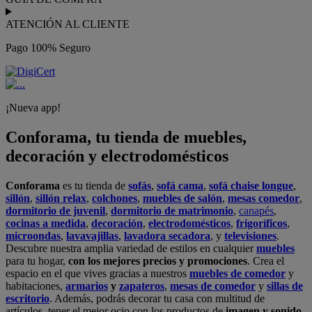
ATENCIÓN AL CLIENTE
Pago 100% Seguro
¡Nueva app!
Conforama, tu tienda de muebles,
decoración y electrodomésticos
Conforama
es tu tienda de
sofás
,
sofá cama
,
sofá chaise longue
,
sillón
,
sillón relax
,
colchones
,
muebles de salón
,
mesas comedor
,
dormitorio de juvenil
,
dormitorio de matrimonio
,
canapés
,
cocinas a medida
,
decoración
,
electrodomésticos
,
frigoríficos
,
microondas
,
lavavajillas
,
lavadora secadora
, y
televisiones
.
Descubre nuestra amplia variedad de estilos en cualquier
muebles
para tu hogar,
con los mejores precios y promociones
. Crea el
espacio en el que vives gracias a nuestros
muebles de comedor
y
habitaciones,
armarios
y
zapateros
,
mesas de comedor
y
sillas de
escritorio
. Además, podrás decorar tu casa con multitud de
artículos, tener el mejor ocio con los productos de
imagen y sonido