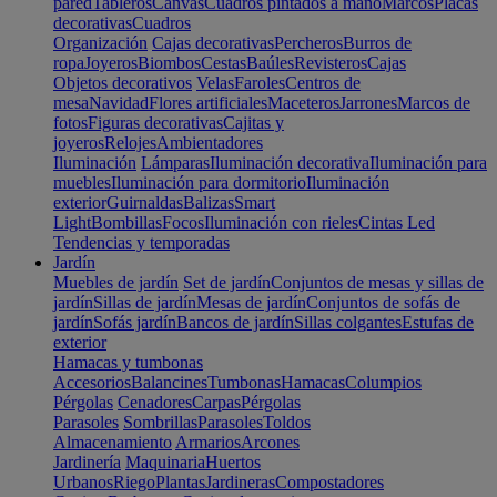
pared
Tableros
Canvas
Cuadros pintados a mano
Marcos
Placas
decorativas
Cuadros
Organización
Cajas decorativas
Percheros
Burros de
ropa
Joyeros
Biombos
Cestas
Baúles
Revisteros
Cajas
Objetos decorativos
Velas
Faroles
Centros de
mesa
Navidad
Flores artificiales
Maceteros
Jarrones
Marcos de
fotos
Figuras decorativas
Cajitas y
joyeros
Relojes
Ambientadores
Iluminación
Lámparas
Iluminación decorativa
Iluminación para
muebles
Iluminación para dormitorio
Iluminación
exterior
Guirnaldas
Balizas
Smart
Light
Bombillas
Focos
Iluminación con rieles
Cintas Led
Tendencias y temporadas
Jardín
Muebles de jardín
Set de jardín
Conjuntos de mesas y sillas de
jardín
Sillas de jardín
Mesas de jardín
Conjuntos de sofás de
jardín
Sofás jardín
Bancos de jardín
Sillas colgantes
Estufas de
exterior
Hamacas y tumbonas
Accesorios
Balancines
Tumbonas
Hamacas
Columpios
Pérgolas
Cenadores
Carpas
Pérgolas
Parasoles
Sombrillas
Parasoles
Toldos
Almacenamiento
Armarios
Arcones
Jardinería
Maquinaria
Huertos
Urbanos
Riego
Plantas
Jardineras
Compostadores