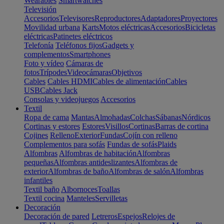
Wearables
Smartwatches
Televisión
Accesorios
Televisores
Reproductores
Adaptadores
Proyectores
Movilidad urbana
Karts
Motos eléctricas
Accesorios
Bicicletas
eléctricas
Patinetes eléctricos
Telefonía
Teléfonos fijos
Gadgets y
complementos
Smartphones
Foto y vídeo
Cámaras de
fotos
Trípodes
Videocámaras
Objetivos
Cables
Cables HDMI
Cables de alimentación
Cables
USB
Cables Jack
Consolas y videojuegos
Accesorios
Textil
Ropa de cama
Mantas
Almohadas
Colchas
Sábanas
Nórdicos
Cortinas y estores
Estores
Visillos
Cortinas
Barras de cortina
Cojines
Relleno
Exterior
Fundas
Cojín con relleno
Complementos para sofás
Fundas de sofás
Plaids
Alfombras
Alfombras de habitación
Alfombras
pequeñas
Alfombras antideslizantes
Alfombras de
exterior
Alfombras de baño
Alfombras de salón
Alfombras
infantiles
Textil baño
Albornoces
Toallas
Textil cocina
Manteles
Servilletas
Decoración
Decoración de pared
Letreros
Espejos
Relojes de