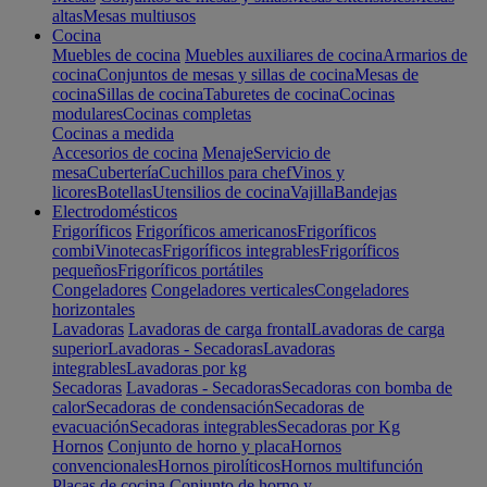
altas
Mesas multiusos
Cocina
Muebles de cocina
Muebles auxiliares de cocina
Armarios de
cocina
Conjuntos de mesas y sillas de cocina
Mesas de
cocina
Sillas de cocina
Taburetes de cocina
Cocinas
modulares
Cocinas completas
Cocinas a medida
Accesorios de cocina
Menaje
Servicio de
mesa
Cubertería
Cuchillos para chef
Vinos y
licores
Botellas
Utensilios de cocina
Vajilla
Bandejas
Electrodomésticos
Frigoríficos
Frigoríficos americanos
Frigoríficos
combi
Vinotecas
Frigoríficos integrables
Frigoríficos
pequeños
Frigoríficos portátiles
Congeladores
Congeladores verticales
Congeladores
horizontales
Lavadoras
Lavadoras de carga frontal
Lavadoras de carga
superior
Lavadoras - Secadoras
Lavadoras
integrables
Lavadoras por kg
Secadoras
Lavadoras - Secadoras
Secadoras con bomba de
calor
Secadoras de condensación
Secadoras de
evacuación
Secadoras integrables
Secadoras por Kg
Hornos
Conjunto de horno y placa
Hornos
convencionales
Hornos pirolíticos
Hornos multifunción
Placas de cocina
Conjunto de horno y