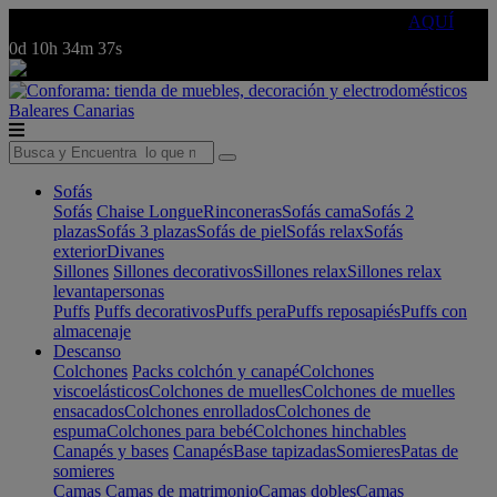
🔵Cambia tu electro con
-10% EXTRA
de descuento ☑️
AQUÍ
0d
10h
34m
37s
Baleares
Canarias
Sofás
Sofás
Chaise Longue
Rinconeras
Sofás cama
Sofás 2
plazas
Sofás 3 plazas
Sofás de piel
Sofás relax
Sofás
exterior
Divanes
Sillones
Sillones decorativos
Sillones relax
Sillones relax
levantapersonas
Puffs
Puffs decorativos
Puffs pera
Puffs reposapiés
Puffs con
almacenaje
Descanso
Colchones
Packs colchón y canapé
Colchones
viscoelásticos
Colchones de muelles
Colchones de muelles
ensacados
Colchones enrollados
Colchones de
espuma
Colchones para bebé
Colchones hinchables
Canapés y bases
Canapés
Base tapizadas
Somieres
Patas de
somieres
Camas
Camas de matrimonio
Camas dobles
Camas