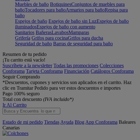
Muebles de baño
Botiquines
Conjuntos de muebles para
baño
Tocadores para baño
Armarios para baño
Repisa para
baño
Espejos de baño
Espejos de baño sin Luz
Espejos de baño
iluminados
Espejos de baño con aumento
Sanitarios
Bañeras
Lavabos
Mamparas
Grifería
Grifos para cocina
Grifos para ducha
Seguridad de baño
Barras de seguridad para baño
Resumen de tu pedido
¡Tu carrito está vacío!
Suscríbete a la newsletter
Todas las promociones
Colecciones
Conforama
Tarjeta Conforama
Financiación
Catálogos Conforama
Seguir Comprando
*Descuentos, cupones y servicios son aplicados en el carrito. Haz
clic en Tramitar Pedido para ver estos descuentos e importes
Pago 100% seguro
Total con descuento
(IVA incluido*)
Ir Al Carrito
Estado de mi pedido
Tiendas
Ayuda
Blog
App Conforama
Baleares
Canarias