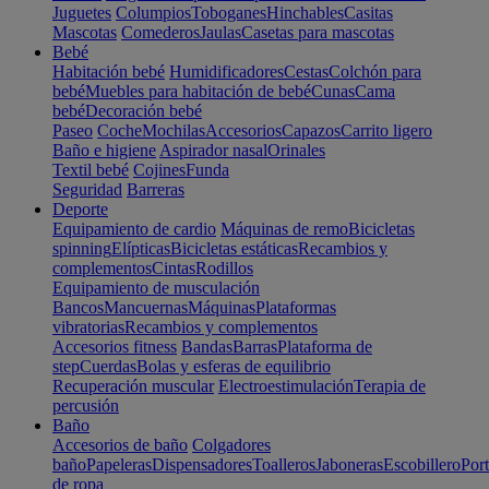
Juguetes
Columpios
Toboganes
Hinchables
Casitas
Mascotas
Comederos
Jaulas
Casetas para mascotas
Bebé
Habitación bebé
Humidificadores
Cestas
Colchón para
bebé
Muebles para habitación de bebé
Cunas
Cama
bebé
Decoración bebé
Paseo
Coche
Mochilas
Accesorios
Capazos
Carrito ligero
Baño e higiene
Aspirador nasal
Orinales
Textil bebé
Cojines
Funda
Seguridad
Barreras
Deporte
Equipamiento de cardio
Máquinas de remo
Bicicletas
spinning
Elípticas
Bicicletas estáticas
Recambios y
complementos
Cintas
Rodillos
Equipamiento de musculación
Bancos
Mancuernas
Máquinas
Plataformas
vibratorias
Recambios y complementos
Accesorios fitness
Bandas
Barras
Plataforma de
step
Cuerdas
Bolas y esferas de equilibrio
Recuperación muscular
Electroestimulación
Terapia de
percusión
Baño
Accesorios de baño
Colgadores
baño
Papeleras
Dispensadores
Toalleros
Jaboneras
Escobillero
Port
de ropa