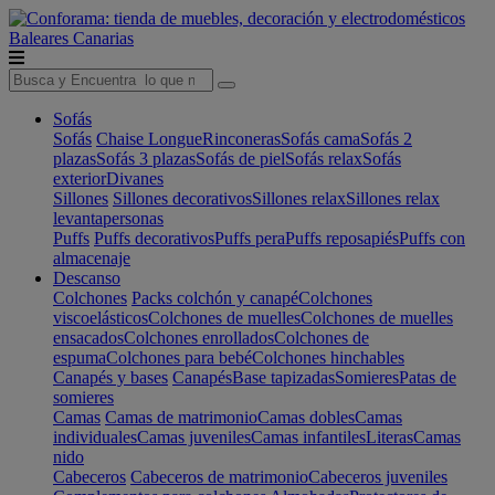
Baleares
Canarias
Sofás
Sofás
Chaise Longue
Rinconeras
Sofás cama
Sofás 2
plazas
Sofás 3 plazas
Sofás de piel
Sofás relax
Sofás
exterior
Divanes
Sillones
Sillones decorativos
Sillones relax
Sillones relax
levantapersonas
Puffs
Puffs decorativos
Puffs pera
Puffs reposapiés
Puffs con
almacenaje
Descanso
Colchones
Packs colchón y canapé
Colchones
viscoelásticos
Colchones de muelles
Colchones de muelles
ensacados
Colchones enrollados
Colchones de
espuma
Colchones para bebé
Colchones hinchables
Canapés y bases
Canapés
Base tapizadas
Somieres
Patas de
somieres
Camas
Camas de matrimonio
Camas dobles
Camas
individuales
Camas juveniles
Camas infantiles
Literas
Camas
nido
Cabeceros
Cabeceros de matrimonio
Cabeceros juveniles