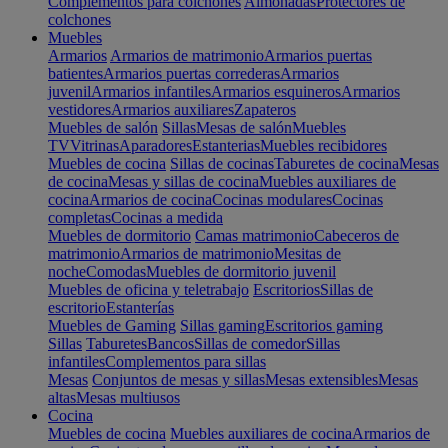
Complementos para colchones
Almohadas
Protectores de
colchones
Muebles
Armarios
Armarios de matrimonio
Armarios puertas
batientes
Armarios puertas correderas
Armarios
juvenil
Armarios infantiles
Armarios esquineros
Armarios
vestidores
Armarios auxiliares
Zapateros
Muebles de salón
Sillas
Mesas de salón
Muebles
TV
Vitrinas
Aparadores
Estanterias
Muebles recibidores
Muebles de cocina
Sillas de cocinas
Taburetes de cocina
Mesas
de cocina
Mesas y sillas de cocina
Muebles auxiliares de
cocina
Armarios de cocina
Cocinas modulares
Cocinas
completas
Cocinas a medida
Muebles de dormitorio
Camas matrimonio
Cabeceros de
matrimonio
Armarios de matrimonio
Mesitas de
noche
Comodas
Muebles de dormitorio juvenil
Muebles de oficina y teletrabajo
Escritorios
Sillas de
escritorio
Estanterías
Muebles de Gaming
Sillas gaming
Escritorios gaming
Sillas
Taburetes
Bancos
Sillas de comedor
Sillas
infantiles
Complementos para sillas
Mesas
Conjuntos de mesas y sillas
Mesas extensibles
Mesas
altas
Mesas multiusos
Cocina
Muebles de cocina
Muebles auxiliares de cocina
Armarios de