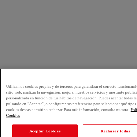
Utilizamos cookies propias y de terceros para garantizar el correcto funcionami
sitio web, analizar la navegación, mejorar nuestros servicios y mostrarte public
personalizada en función de tus hábitos de navegación. Puedes aceptar todas la
pulsando en “Aceptar”, o configurar tus preferencias para seleccionar qué tipos
cookies deseas permitir o rechazar. Para más información, consulta nuestra
Pol
Cookies
Aceptar Cookies
Rechazar todas