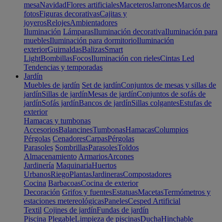
mesa
Navidad
Flores artificiales
Maceteros
Jarrones
Marcos de
fotos
Figuras decorativas
Cajitas y
joyeros
Relojes
Ambientadores
Iluminación
Lámparas
Iluminación decorativa
Iluminación para
muebles
Iluminación para dormitorio
Iluminación
exterior
Guirnaldas
Balizas
Smart
Light
Bombillas
Focos
Iluminación con rieles
Cintas Led
Tendencias y temporadas
Jardín
Muebles de jardín
Set de jardín
Conjuntos de mesas y sillas de
jardín
Sillas de jardín
Mesas de jardín
Conjuntos de sofás de
jardín
Sofás jardín
Bancos de jardín
Sillas colgantes
Estufas de
exterior
Hamacas y tumbonas
Accesorios
Balancines
Tumbonas
Hamacas
Columpios
Pérgolas
Cenadores
Carpas
Pérgolas
Parasoles
Sombrillas
Parasoles
Toldos
Almacenamiento
Armarios
Arcones
Jardinería
Maquinaria
Huertos
Urbanos
Riego
Plantas
Jardineras
Compostadores
Cocina
Barbacoas
Cocina de exterior
Decoración
Grifos y fuentes
Estatuas
Macetas
Termómetros y
estaciones metereológicas
Paneles
Cesped Artificial
Textil
Cojines de jardín
Fundas de jardín
Piscina
Plegable
Limpieza de piscinas
Ducha
Hinchable