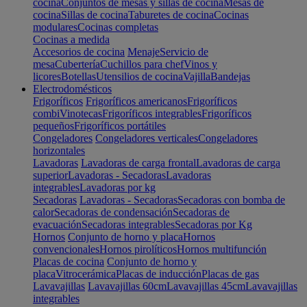
cocina
Conjuntos de mesas y sillas de cocina
Mesas de
cocina
Sillas de cocina
Taburetes de cocina
Cocinas
modulares
Cocinas completas
Cocinas a medida
Accesorios de cocina
Menaje
Servicio de
mesa
Cubertería
Cuchillos para chef
Vinos y
licores
Botellas
Utensilios de cocina
Vajilla
Bandejas
Electrodomésticos
Frigoríficos
Frigoríficos americanos
Frigoríficos
combi
Vinotecas
Frigoríficos integrables
Frigoríficos
pequeños
Frigoríficos portátiles
Congeladores
Congeladores verticales
Congeladores
horizontales
Lavadoras
Lavadoras de carga frontal
Lavadoras de carga
superior
Lavadoras - Secadoras
Lavadoras
integrables
Lavadoras por kg
Secadoras
Lavadoras - Secadoras
Secadoras con bomba de
calor
Secadoras de condensación
Secadoras de
evacuación
Secadoras integrables
Secadoras por Kg
Hornos
Conjunto de horno y placa
Hornos
convencionales
Hornos pirolíticos
Hornos multifunción
Placas de cocina
Conjunto de horno y
placa
Vitrocerámica
Placas de inducción
Placas de gas
Lavavajillas
Lavavajillas 60cm
Lavavajillas 45cm
Lavavajillas
integrables