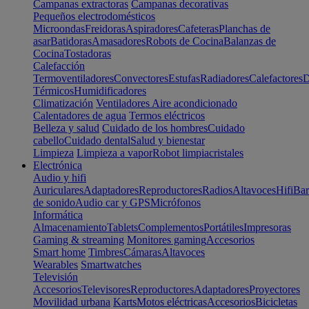
Campanas extractoras
Campanas decorativas
Pequeños electrodomésticos
Microondas
Freidoras
Aspiradores
Cafeteras
Planchas de
asar
Batidoras
Amasadores
Robots de Cocina
Balanzas de
Cocina
Tostadoras
Calefacción
Termoventiladores
Convectores
Estufas
Radiadores
Calefactores
D
Térmicos
Humidificadores
Climatización
Ventiladores
Aire acondicionado
Calentadores de agua
Termos eléctricos
Belleza y salud
Cuidado de los hombres
Cuidado
cabello
Cuidado dental
Salud y bienestar
Limpieza
Limpieza a vapor
Robot limpiacristales
Electrónica
Audio y hifi
Auriculares
Adaptadores
Reproductores
Radios
Altavoces
Hifi
Bar
de sonido
Audio car y GPS
Micrófonos
Informática
Almacenamiento
Tablets
Complementos
Portátiles
Impresoras
Gaming & streaming
Monitores gaming
Accesorios
Smart home
Timbres
Cámaras
Altavoces
Wearables
Smartwatches
Televisión
Accesorios
Televisores
Reproductores
Adaptadores
Proyectores
Movilidad urbana
Karts
Motos eléctricas
Accesorios
Bicicletas