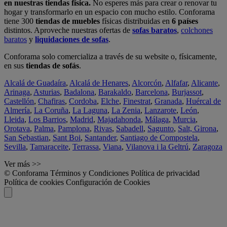
en nuestras tiendas física.
No esperes más para crear o renovar tu
hogar y transformarlo en un espacio con mucho estilo. Conforama
tiene 300
tiendas de muebles
físicas distribuidas en
6 países
distintos. Aproveche nuestras ofertas de
sofas baratos
,
colchones
baratos
y
liquidaciones de sofas
.
Conforama solo comercializa a través de su website o, físicamente,
en sus
tiendas de sofás
.
Alcalá de Guadaíra
,
Alcalá de Henares
,
Alcorcón
,
Alfafar
,
Alicante
,
Arinaga
,
Asturias
,
Badalona
,
Barakaldo
,
Barcelona
,
Burjassot
,
Castellón
,
Chafiras
,
Cordoba
,
Elche
,
Finestrat
,
Granada
,
Huércal de
Almería
,
La Coruña
,
La Laguna
,
La Zenia
,
Lanzarote
,
León
,
Lleida
,
Los Barrios
,
Madrid
,
Majadahonda
,
Málaga
,
Murcia
,
Orotava
,
Palma
,
Pamplona
,
Rivas
,
Sabadell
,
Sagunto
,
Salt, Girona
,
San Sebastian
,
Sant Boi
,
Santander
,
Santiago de Compostela
,
Sevilla
,
Tamaraceite
,
Terrassa
,
Viana
,
Vilanova i la Geltrú
,
Zaragoza
Ver más >>
© Conforama
Términos y Condiciones
Política de privacidad
Política de cookies
Configuración de Cookies