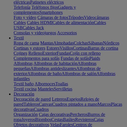
eléctricas
Patinetes eléctricos
Telefonía
Teléfonos fijos
Gadgets y
complementos
Smartphones
Foto y vídeo
Cámaras de fotos
Trípodes
Videocámaras
Cables
Cables HDMI
Cables de alimentación
Cables
USB
Cables Jack
Consolas y videojuegos
Accesorios
Textil
Ropa de cama
Mantas
Almohadas
Colchas
Sábanas
Nórdicos
Cortinas y estores
Estores
Visillos
Cortinas
Barras de cortina
Cojines
Relleno
Exterior
Fundas
Cojín con relleno
Complementos para sofás
Fundas de sofás
Plaids
Alfombras
Alfombras de habitación
Alfombras
pequeñas
Alfombras antideslizantes
Alfombras de
exterior
Alfombras de baño
Alfombras de salón
Alfombras
infantiles
Textil baño
Albornoces
Toallas
Textil cocina
Manteles
Servilletas
Decoración
Decoración de pared
Letreros
Espejos
Relojes de
pared
Tableros
Canvas
Cuadros pintados a mano
Marcos
Placas
decorativas
Cuadros
Organización
Cajas decorativas
Percheros
Burros de
ropa
Joyeros
Biombos
Cestas
Baúles
Revisteros
Cajas
Objetos decorativos
Velas
Faroles
Centros de