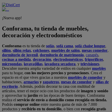
¡Nueva app!
Conforama, tu tienda de muebles,
decoración y electrodomésticos
Conforama
es tu tienda de
sofás
,
sofá cama
,
sofá chaise longue
,
sillón
,
sillón relax
,
colchones
,
muebles de salón
,
mesas comedor
,
dormitorio de juvenil
,
dormitorio de matrimonio
,
canapés
,
cocinas a medida
,
decoración
,
electrodomésticos
,
frigoríficos
,
microondas
,
lavavajillas
,
lavadora secadora
, y
televisiones
.
Descubre nuestra amplia variedad de estilos en cualquier
muebles
para tu hogar,
con los mejores precios y promociones
. Crea el
espacio en el que vives gracias a nuestros
muebles de comedor
y
habitaciones,
armarios
y
zapateros
,
mesas de comedor
y
sillas de
escritorio
. Además, podrás decorar tu casa con multitud de
artículos, tener el mejor ocio con los productos de
imagen y sonido
y aprovechar tu
jardín
en las épocas de buen tiempo. Conforama
realiza el
servicio de envío a domicilio como recogida en tienda.
Podrás
comprar online
entre nuestra gama de más de 7.000
productos y
recibirlo en tu domicilio
, o bien con
recogida gratis