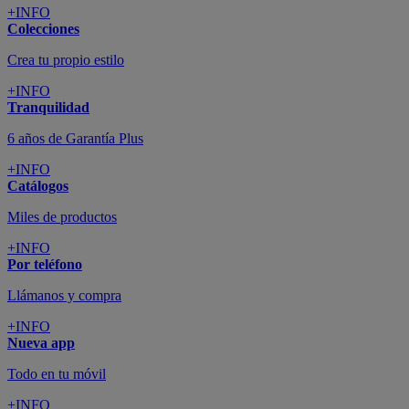
+INFO
Colecciones
Crea tu propio estilo
+INFO
Tranquilidad
6 años de Garantía Plus
+INFO
Catálogos
Miles de productos
+INFO
Por teléfono
Llámanos y compra
+INFO
Nueva app
Todo en tu móvil
+INFO