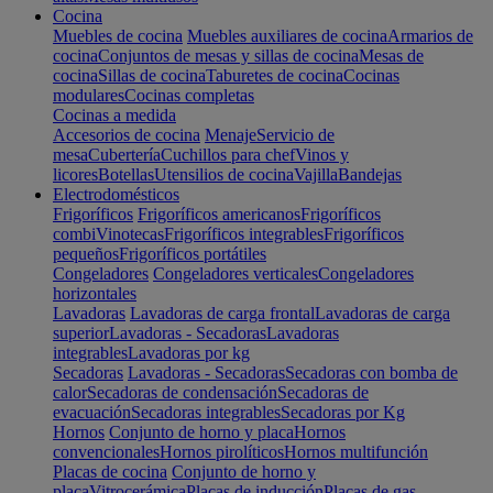
Cocina
Muebles de cocina
Muebles auxiliares de cocina
Armarios de
cocina
Conjuntos de mesas y sillas de cocina
Mesas de
cocina
Sillas de cocina
Taburetes de cocina
Cocinas
modulares
Cocinas completas
Cocinas a medida
Accesorios de cocina
Menaje
Servicio de
mesa
Cubertería
Cuchillos para chef
Vinos y
licores
Botellas
Utensilios de cocina
Vajilla
Bandejas
Electrodomésticos
Frigoríficos
Frigoríficos americanos
Frigoríficos
combi
Vinotecas
Frigoríficos integrables
Frigoríficos
pequeños
Frigoríficos portátiles
Congeladores
Congeladores verticales
Congeladores
horizontales
Lavadoras
Lavadoras de carga frontal
Lavadoras de carga
superior
Lavadoras - Secadoras
Lavadoras
integrables
Lavadoras por kg
Secadoras
Lavadoras - Secadoras
Secadoras con bomba de
calor
Secadoras de condensación
Secadoras de
evacuación
Secadoras integrables
Secadoras por Kg
Hornos
Conjunto de horno y placa
Hornos
convencionales
Hornos pirolíticos
Hornos multifunción
Placas de cocina
Conjunto de horno y
placa
Vitrocerámica
Placas de inducción
Placas de gas