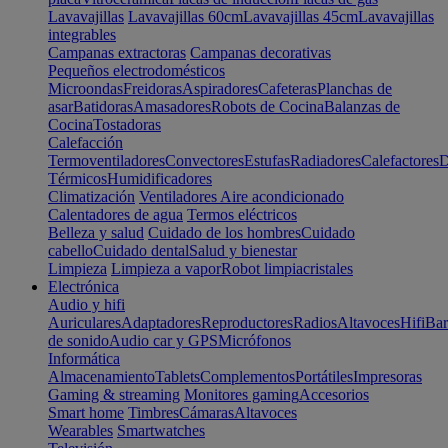
Lavavajillas
Lavavajillas 60cm
Lavavajillas 45cm
Lavavajillas
integrables
Campanas extractoras
Campanas decorativas
Pequeños electrodomésticos
Microondas
Freidoras
Aspiradores
Cafeteras
Planchas de
asar
Batidoras
Amasadores
Robots de Cocina
Balanzas de
Cocina
Tostadoras
Calefacción
Termoventiladores
Convectores
Estufas
Radiadores
Calefactores
D
Térmicos
Humidificadores
Climatización
Ventiladores
Aire acondicionado
Calentadores de agua
Termos eléctricos
Belleza y salud
Cuidado de los hombres
Cuidado
cabello
Cuidado dental
Salud y bienestar
Limpieza
Limpieza a vapor
Robot limpiacristales
Electrónica
Audio y hifi
Auriculares
Adaptadores
Reproductores
Radios
Altavoces
Hifi
Bar
de sonido
Audio car y GPS
Micrófonos
Informática
Almacenamiento
Tablets
Complementos
Portátiles
Impresoras
Gaming & streaming
Monitores gaming
Accesorios
Smart home
Timbres
Cámaras
Altavoces
Wearables
Smartwatches