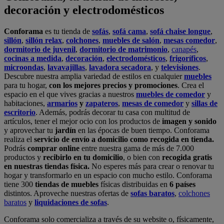
decoración y electrodomésticos
Conforama
es tu tienda de
sofás
,
sofá cama
,
sofá chaise longue
,
sillón
,
sillón relax
,
colchones
,
muebles de salón
,
mesas comedor
,
dormitorio de juvenil
,
dormitorio de matrimonio
,
canapés
,
cocinas a medida
,
decoración
,
electrodomésticos
,
frigoríficos
,
microondas
,
lavavajillas
,
lavadora secadora
, y
televisiones
.
Descubre nuestra amplia variedad de estilos en cualquier
muebles
para tu hogar,
con los mejores precios y promociones
. Crea el
espacio en el que vives gracias a nuestros
muebles de comedor
y
habitaciones,
armarios
y
zapateros
,
mesas de comedor
y
sillas de
escritorio
. Además, podrás decorar tu casa con multitud de
artículos, tener el mejor ocio con los productos de
imagen y sonido
y aprovechar tu
jardín
en las épocas de buen tiempo. Conforama
realiza el
servicio de envío a domicilio como recogida en tienda.
Podrás
comprar online
entre nuestra gama de más de 7.000
productos y
recibirlo en tu domicilio
, o bien con
recogida gratis
en nuestras tiendas física.
No esperes más para crear o renovar tu
hogar y transformarlo en un espacio con mucho estilo. Conforama
tiene 300
tiendas de muebles
físicas distribuidas en
6 países
distintos. Aproveche nuestras ofertas de
sofas baratos
,
colchones
baratos
y
liquidaciones de sofas
.
Conforama solo comercializa a través de su website o, físicamente,