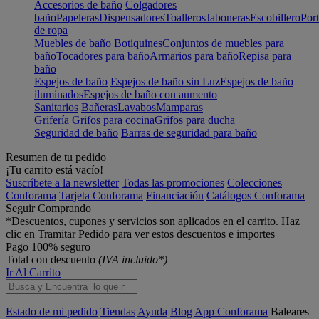
Accesorios de baño
Colgadores
baño
Papeleras
Dispensadores
Toalleros
Jaboneras
Escobillero
Port
de ropa
Muebles de baño
Botiquines
Conjuntos de muebles para
baño
Tocadores para baño
Armarios para baño
Repisa para
baño
Espejos de baño
Espejos de baño sin Luz
Espejos de baño
iluminados
Espejos de baño con aumento
Sanitarios
Bañeras
Lavabos
Mamparas
Grifería
Grifos para cocina
Grifos para ducha
Seguridad de baño
Barras de seguridad para baño
Resumen de tu pedido
¡Tu carrito está vacío!
Suscríbete a la newsletter
Todas las promociones
Colecciones
Conforama
Tarjeta Conforama
Financiación
Catálogos Conforama
Seguir Comprando
*Descuentos, cupones y servicios son aplicados en el carrito. Haz
clic en Tramitar Pedido para ver estos descuentos e importes
Pago 100% seguro
Total con descuento
(IVA incluido*)
Ir Al Carrito
Estado de mi pedido
Tiendas
Ayuda
Blog
App Conforama
Baleares