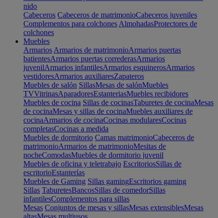
nido
Cabeceros
Cabeceros de matrimonio
Cabeceros juveniles
Complementos para colchones
Almohadas
Protectores de
colchones
Muebles
Armarios
Armarios de matrimonio
Armarios puertas
batientes
Armarios puertas correderas
Armarios
juvenil
Armarios infantiles
Armarios esquineros
Armarios
vestidores
Armarios auxiliares
Zapateros
Muebles de salón
Sillas
Mesas de salón
Muebles
TV
Vitrinas
Aparadores
Estanterias
Muebles recibidores
Muebles de cocina
Sillas de cocinas
Taburetes de cocina
Mesas
de cocina
Mesas y sillas de cocina
Muebles auxiliares de
cocina
Armarios de cocina
Cocinas modulares
Cocinas
completas
Cocinas a medida
Muebles de dormitorio
Camas matrimonio
Cabeceros de
matrimonio
Armarios de matrimonio
Mesitas de
noche
Comodas
Muebles de dormitorio juvenil
Muebles de oficina y teletrabajo
Escritorios
Sillas de
escritorio
Estanterías
Muebles de Gaming
Sillas gaming
Escritorios gaming
Sillas
Taburetes
Bancos
Sillas de comedor
Sillas
infantiles
Complementos para sillas
Mesas
Conjuntos de mesas y sillas
Mesas extensibles
Mesas
altas
Mesas multiusos