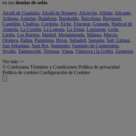
en sus
tiendas de sofás
.
Alcalá de Guadaíra
,
Alcalá de Henares
,
Alcorcón
,
Alfafar
,
Alicante
,
Arinaga
,
Asturias
,
Badalona
,
Barakaldo
,
Barcelona
,
Burjassot
,
Castellón
,
Chafiras
,
Cordoba
,
Elche
,
Finestrat
,
Granada
,
Huércal de
Almería
,
La Coruña
,
La Laguna
,
La Zenia
,
Lanzarote
,
León
,
Lleida
,
Los Barrios
,
Madrid
,
Majadahonda
,
Málaga
,
Murcia
,
Orotava
,
Palma
,
Pamplona
,
Rivas
,
Sabadell
,
Sagunto
,
Salt, Girona
,
San Sebastian
,
Sant Boi
,
Santander
,
Santiago de Compostela
,
Sevilla
,
Tamaraceite
,
Terrassa
,
Viana
,
Vilanova i la Geltrú
,
Zaragoza
Ver más >>
© Conforama
Términos y Condiciones
Política de privacidad
Política de cookies
Configuración de Cookies