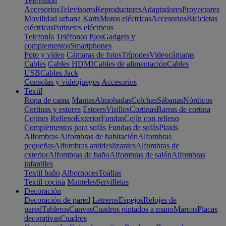
Televisión
Accesorios
Televisores
Reproductores
Adaptadores
Proyectores
Movilidad urbana
Karts
Motos eléctricas
Accesorios
Bicicletas
eléctricas
Patinetes eléctricos
Telefonía
Teléfonos fijos
Gadgets y
complementos
Smartphones
Foto y vídeo
Cámaras de fotos
Trípodes
Videocámaras
Cables
Cables HDMI
Cables de alimentación
Cables
USB
Cables Jack
Consolas y videojuegos
Accesorios
Textil
Ropa de cama
Mantas
Almohadas
Colchas
Sábanas
Nórdicos
Cortinas y estores
Estores
Visillos
Cortinas
Barras de cortina
Cojines
Relleno
Exterior
Fundas
Cojín con relleno
Complementos para sofás
Fundas de sofás
Plaids
Alfombras
Alfombras de habitación
Alfombras
pequeñas
Alfombras antideslizantes
Alfombras de
exterior
Alfombras de baño
Alfombras de salón
Alfombras
infantiles
Textil baño
Albornoces
Toallas
Textil cocina
Manteles
Servilletas
Decoración
Decoración de pared
Letreros
Espejos
Relojes de
pared
Tableros
Canvas
Cuadros pintados a mano
Marcos
Placas
decorativas
Cuadros