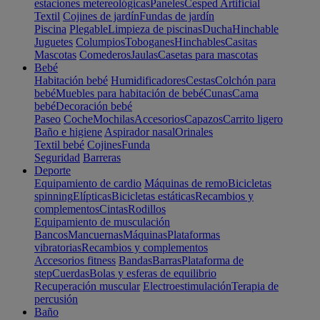
estaciones metereológicas
Paneles
Cesped Artificial
Textil
Cojines de jardín
Fundas de jardín
Piscina
Plegable
Limpieza de piscinas
Ducha
Hinchable
Juguetes
Columpios
Toboganes
Hinchables
Casitas
Mascotas
Comederos
Jaulas
Casetas para mascotas
Bebé
Habitación bebé
Humidificadores
Cestas
Colchón para
bebé
Muebles para habitación de bebé
Cunas
Cama
bebé
Decoración bebé
Paseo
Coche
Mochilas
Accesorios
Capazos
Carrito ligero
Baño e higiene
Aspirador nasal
Orinales
Textil bebé
Cojines
Funda
Seguridad
Barreras
Deporte
Equipamiento de cardio
Máquinas de remo
Bicicletas
spinning
Elípticas
Bicicletas estáticas
Recambios y
complementos
Cintas
Rodillos
Equipamiento de musculación
Bancos
Mancuernas
Máquinas
Plataformas
vibratorias
Recambios y complementos
Accesorios fitness
Bandas
Barras
Plataforma de
step
Cuerdas
Bolas y esferas de equilibrio
Recuperación muscular
Electroestimulación
Terapia de
percusión
Baño