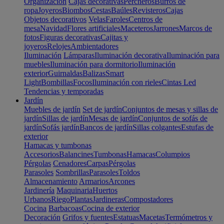
Organización
Cajas decorativas
Percheros
Burros de
ropa
Joyeros
Biombos
Cestas
Baúles
Revisteros
Cajas
Objetos decorativos
Velas
Faroles
Centros de
mesa
Navidad
Flores artificiales
Maceteros
Jarrones
Marcos de
fotos
Figuras decorativas
Cajitas y
joyeros
Relojes
Ambientadores
Iluminación
Lámparas
Iluminación decorativa
Iluminación para
muebles
Iluminación para dormitorio
Iluminación
exterior
Guirnaldas
Balizas
Smart
Light
Bombillas
Focos
Iluminación con rieles
Cintas Led
Tendencias y temporadas
Jardín
Muebles de jardín
Set de jardín
Conjuntos de mesas y sillas de
jardín
Sillas de jardín
Mesas de jardín
Conjuntos de sofás de
jardín
Sofás jardín
Bancos de jardín
Sillas colgantes
Estufas de
exterior
Hamacas y tumbonas
Accesorios
Balancines
Tumbonas
Hamacas
Columpios
Pérgolas
Cenadores
Carpas
Pérgolas
Parasoles
Sombrillas
Parasoles
Toldos
Almacenamiento
Armarios
Arcones
Jardinería
Maquinaria
Huertos
Urbanos
Riego
Plantas
Jardineras
Compostadores
Cocina
Barbacoas
Cocina de exterior
Decoración
Grifos y fuentes
Estatuas
Macetas
Termómetros y