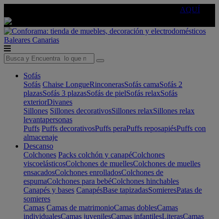
🔵Cambia tu electro con
-10% EXTRA
de descuento ☑️
AQUÍ
Baleares
Canarias
Sofás
Sofás
Chaise Longue
Rinconeras
Sofás cama
Sofás 2
plazas
Sofás 3 plazas
Sofás de piel
Sofás relax
Sofás
exterior
Divanes
Sillones
Sillones decorativos
Sillones relax
Sillones relax
levantapersonas
Puffs
Puffs decorativos
Puffs pera
Puffs reposapiés
Puffs con
almacenaje
Descanso
Colchones
Packs colchón y canapé
Colchones
viscoelásticos
Colchones de muelles
Colchones de muelles
ensacados
Colchones enrollados
Colchones de
espuma
Colchones para bebé
Colchones hinchables
Canapés y bases
Canapés
Base tapizadas
Somieres
Patas de
somieres
Camas
Camas de matrimonio
Camas dobles
Camas
individuales
Camas juveniles
Camas infantiles
Literas
Camas