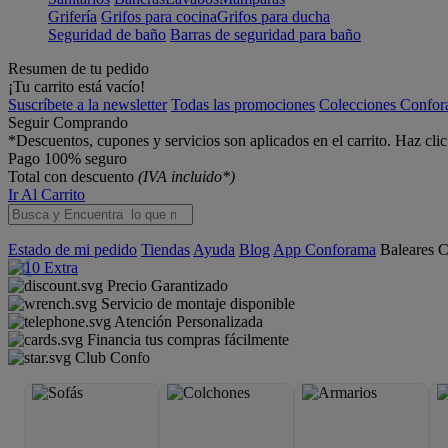
Grifería
Grifos para cocina
Grifos para ducha
Seguridad de baño
Barras de seguridad para baño
Resumen de tu pedido
¡Tu carrito está vacío!
Suscríbete a la newsletter
Todas las promociones
Colecciones Confo
Seguir Comprando
*Descuentos, cupones y servicios son aplicados en el carrito. Haz cli
Pago 100% seguro
Total con descuento
(IVA incluido*)
Ir Al Carrito
Estado de mi pedido
Tiendas
Ayuda
Blog
App Conforama
Baleares
C
Precio Garantizado
Servicio de montaje disponible
Atención Personalizada
Financia tus compras fácilmente
Club Confo