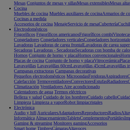
Mesas
Conjuntos de mesas y sillas
Mesas extensibles
Mesas alta
Cocina
Muebles de cocina
Muebles auxiliares de cocina
Armarios de co
Cocinas a medida
Accesorios de cocina
Menaje
Servicio de mesa
Cubertería
Cuchil
Electrodomésticos
Frigoríficos
Frigoríficos americanos
Frigoríficos combi
Vinoteca
Congeladores
Congeladores verticales
Congeladores horizontal
Lavadoras
Lavadoras de carga frontal
Lavadoras de carga super
Secadoras
Lavadoras - Secadoras
Secadoras con bomba de calo
Hornos
Conjunto de horno y placa
Hornos convencionales
Horno
Placas de cocina
Conjunto de horno y placa
Vitrocerámica
Placa
Lavavajillas
Lavavajillas 60cm
Lavavajillas 45cm
Lavavajillas i
Campanas extractoras
Campanas decorativas
Pequeños electrodomésticos
Microondas
Freidoras
Aspiradores
C
Calefacción
Termoventiladores
Convectores
Estufas
Radiadores
C
Climatización
Ventiladores
Aire acondicionado
Calentadores de agua
Termos eléctricos
Belleza y salud
Cuidado de los hombres
Cuidado cabello
Cuidad
Limpieza
Limpieza a vapor
Robot limpiacristales
Electrónica
Audio y hifi
Auriculares
Adaptadores
Reproductores
Radios
Alta
Informática
Almacenamiento
Tablets
Complementos
Portátiles
Im
Gaming & streaming
Monitores gaming
Accesorios
Smart home
Timbres
Cámaras
Altavoces