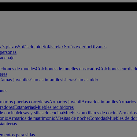
s 3 plazas
Sofás de piel
Sofás relax
Sofás exterior
Divanes
apersonas
macenaje
chones de muelles
Colchones de muelles ensacados
Colchones enrollad
eres
Camas juveniles
Camas infantiles
Literas
Camas nido
ones
marios puertas correderas
Armarios juvenil
Armarios infantiles
Armarios 
radores
Estanterias
Muebles recibidores
e cocina
Mesas y sillas de cocina
Muebles auxiliares de cocina
Armarios
onio
Armarios de matrimonio
Mesitas de noche
Comodas
Muebles de dor
tanterías
entos para sillas