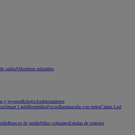
de salón
Alfombras infantiles
as y joyeros
Relojes
Ambientadores
zas
Smart Light
Bombillas
Focos
Iluminación con rieles
Cintas Led
ardín
Bancos de jardín
Sillas colgantes
Estufas de exterior