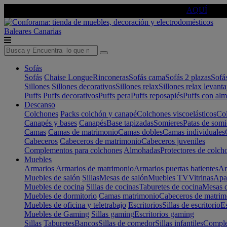
🔵Cambia tu electro con
-10% EXTRA
de descuento ☑️
AQUÍ
Baleares
Canarias
Sofás
Sofás
Chaise Longue
Rinconeras
Sofás cama
Sofás 2 plazas
Sofá
Sillones
Sillones decorativos
Sillones relax
Sillones relax levant
Puffs
Puffs decorativos
Puffs pera
Puffs reposapiés
Puffs con al
Descanso
Colchones
Packs colchón y canapé
Colchones viscoelásticos
Col
Canapés y bases
Canapés
Base tapizadas
Somieres
Patas de somi
Camas
Camas de matrimonio
Camas dobles
Camas individuales
Cabeceros
Cabeceros de matrimonio
Cabeceros juveniles
Complementos para colchones
Almohadas
Protectores de colch
Muebles
Armarios
Armarios de matrimonio
Armarios puertas batientes
Ar
Muebles de salón
Sillas
Mesas de salón
Muebles TV
Vitrinas
Apa
Muebles de cocina
Sillas de cocinas
Taburetes de cocina
Mesas d
Muebles de dormitorio
Camas matrimonio
Cabeceros de matrim
Muebles de oficina y teletrabajo
Escritorios
Sillas de escritorio
Es
Muebles de Gaming
Sillas gaming
Escritorios gaming
Sillas
Taburetes
Bancos
Sillas de comedor
Sillas infantiles
Complem