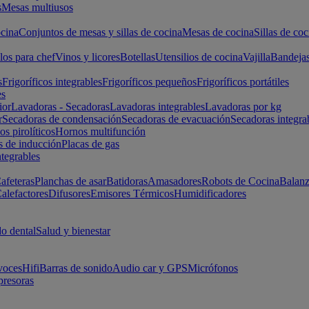
s
Mesas multiusos
cina
Conjuntos de mesas y sillas de cocina
Mesas de cocina
Sillas de coc
los para chef
Vinos y licores
Botellas
Utensilios de cocina
Vajilla
Bandeja
s
Frigoríficos integrables
Frigoríficos pequeños
Frigoríficos portátiles
es
ior
Lavadoras - Secadoras
Lavadoras integrables
Lavadoras por kg
r
Secadoras de condensación
Secadoras de evacuación
Secadoras integra
s pirolíticos
Hornos multifunción
s de inducción
Placas de gas
ntegrables
afeteras
Planchas de asar
Batidoras
Amasadores
Robots de Cocina
Balanz
alefactores
Difusores
Emisores Térmicos
Humidificadores
o dental
Salud y bienestar
voces
Hifi
Barras de sonido
Audio car y GPS
Micrófonos
presoras