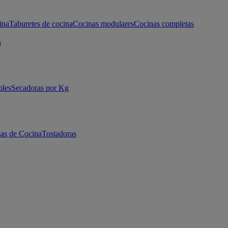
ina
Taburetes de cocina
Cocinas modulares
Cocinas completas
s
bles
Secadoras por Kg
as de Cocina
Tostadoras