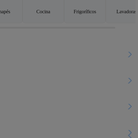
napés
Cocina
Frigoríficos
Lavadoras