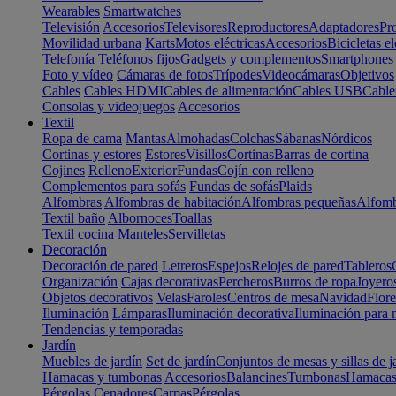
Wearables
Smartwatches
Televisión
Accesorios
Televisores
Reproductores
Adaptadores
Pr
Movilidad urbana
Karts
Motos eléctricas
Accesorios
Bicicletas el
Telefonía
Teléfonos fijos
Gadgets y complementos
Smartphones
Foto y vídeo
Cámaras de fotos
Trípodes
Videocámaras
Objetivos
Cables
Cables HDMI
Cables de alimentación
Cables USB
Cable
Consolas y videojuegos
Accesorios
Textil
Ropa de cama
Mantas
Almohadas
Colchas
Sábanas
Nórdicos
Cortinas y estores
Estores
Visillos
Cortinas
Barras de cortina
Cojines
Relleno
Exterior
Fundas
Cojín con relleno
Complementos para sofás
Fundas de sofás
Plaids
Alfombras
Alfombras de habitación
Alfombras pequeñas
Alfomb
Textil baño
Albornoces
Toallas
Textil cocina
Manteles
Servilletas
Decoración
Decoración de pared
Letreros
Espejos
Relojes de pared
Tableros
Organización
Cajas decorativas
Percheros
Burros de ropa
Joyero
Objetos decorativos
Velas
Faroles
Centros de mesa
Navidad
Flore
Iluminación
Lámparas
Iluminación decorativa
Iluminación para 
Tendencias y temporadas
Jardín
Muebles de jardín
Set de jardín
Conjuntos de mesas y sillas de j
Hamacas y tumbonas
Accesorios
Balancines
Tumbonas
Hamaca
Pérgolas
Cenadores
Carpas
Pérgolas