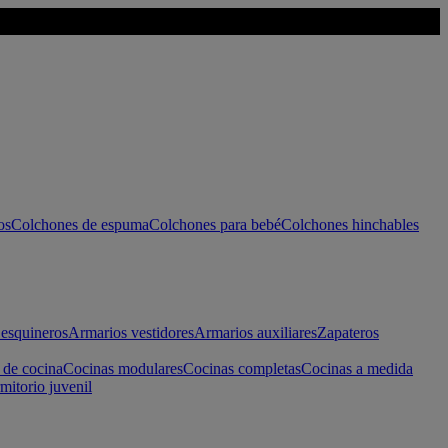
os
Colchones de espuma
Colchones para bebé
Colchones hinchables
esquineros
Armarios vestidores
Armarios auxiliares
Zapateros
 de cocina
Cocinas modulares
Cocinas completas
Cocinas a medida
mitorio juvenil