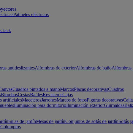
oyectores
éctricas
Patinetes eléctricos
s Jack
ras antideslizantes
Alfombras de exterior
Alfombras de baño
Alfombras 
Canvas
Cuadros pintados a mano
Marcos
Placas decorativas
Cuadros
s
Biombos
Cestas
Baúles
Revisteros
Cajas
s artificiales
Maceteros
Jarrones
Marcos de fotos
Figuras decorativas
Cajit
muebles
Iluminación para dormitorio
Iluminación exterior
Guirnaldas
Bali
ardín
Sillas de jardín
Mesas de jardín
Conjuntos de sofás de jardín
Sofás j
s
Columpios