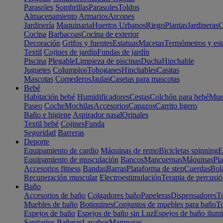
Parasoles
Sombrillas
Parasoles
Toldos
Almacenamiento
Armarios
Arcones
Jardinería
Maquinaria
Huertos Urbanos
Riego
Plantas
Jardineras
C
Cocina
Barbacoas
Cocina de exterior
Decoración
Grifos y fuentes
Estatuas
Macetas
Termómetros y est
Textil
Cojines de jardín
Fundas de jardín
Piscina
Plegable
Limpieza de piscinas
Ducha
Hinchable
Juguetes
Columpios
Toboganes
Hinchables
Casitas
Mascotas
Comederos
Jaulas
Casetas para mascotas
Bebé
Habitación bebé
Humidificadores
Cestas
Colchón para bebé
Mueb
Paseo
Coche
Mochilas
Accesorios
Capazos
Carrito ligero
Baño e higiene
Aspirador nasal
Orinales
Textil bebé
Cojines
Funda
Seguridad
Barreras
Deporte
Equipamiento de cardio
Máquinas de remo
Bicicletas spinning
E
Equipamiento de musculación
Bancos
Mancuernas
Máquinas
Pla
Accesorios fitness
Bandas
Barras
Plataforma de step
Cuerdas
Bola
Recuperación muscular
Electroestimulación
Terapia de percusi
Baño
Accesorios de baño
Colgadores baño
Papeleras
Dispensadores
To
Muebles de baño
Botiquines
Conjuntos de muebles para baño
To
Espejos de baño
Espejos de baño sin Luz
Espejos de baño ilum
Sanitarios
Bañeras
Lavabos
Mamparas