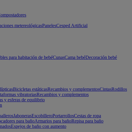
ompostadores
aciones metereológicas
Paneles
Cesped Artificial
les para habitación de bebé
Cunas
Cama bebé
Decoración bebé
lípticas
Bicicletas estáticas
Recambios y complementos
Cintas
Rodillos
taformas vibratorias
Recambios y complementos
s y esferas de equilibrio
ón
alleros
Jaboneras
Escobillero
Portarrollos
Cestas de ropa
cadores para baño
Armarios para baño
Repisa para baño
inados
Espejos de baño con aumento