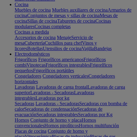
Cocina
Muebles de cocina
Muebles auxiliares de cocina
Armarios de
cocina
Conjuntos de mesas y sillas de cocina
Mesas de
cocina
Sillas de cocina
Taburetes de cocina
Cocinas
modulares
Cocinas completas
Cocinas a medida
Accesorios de cocina
Menaje
Servicio de
mesa
Cubertería
Cuchillos para chef
Vinos y
licores
Botellas
Utensilios de cocina
Vajilla
Bandejas
Electrodomésticos
Frigoríficos
Frigoríficos americanos
Frigoríficos
combi
Vinotecas
Frigoríficos integrables
Frigoríficos
pequeños
Frigoríficos portátiles
Congeladores
Congeladores verticales
Congeladores
horizontales
Lavadoras
Lavadoras de carga frontal
Lavadoras de carga
superior
Lavadoras - Secadoras
Lavadoras
integrables
Lavadoras por kg
Secadoras
Lavadoras - Secadoras
Secadoras con bomba de
calor
Secadoras de condensación
Secadoras de
evacuación
Secadoras integrables
Secadoras por Kg
Hornos
Conjunto de horno y placa
Hornos
convencionales
Hornos pirolíticos
Hornos multifunción
Placas de cocina
Conjunto de horno y
placa
Vitrocerámica
Placas de inducción
Placas de gas