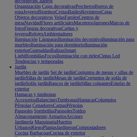
decorativas
Cuadros
Organización
Cajas decorativas
Percheros
Burros de
ropa
Joyeros
Biombos
Cestas
Baúles
Revisteros
Cajas
Objetos decorativos
Velas
Faroles
Centros de
mesa
Navidad
Flores artificiales
Maceteros
Jarrones
Marcos de
fotos
Figuras decorativas
Cajitas y
joyeros
Relojes
Ambientadores
Iluminación
Lámparas
Iluminación decorativa
Iluminación para
muebles
Iluminación para dormitorio
Iluminación
exterior
Guirnaldas
Balizas
Smart
Light
Bombillas
Focos
Iluminación con rieles
Cintas Led
Tendencias y temporadas
Jardín
Muebles de jardín
Set de jardín
Conjuntos de mesas y sillas de
jardín
Sillas de jardín
Mesas de jardín
Conjuntos de sofás de
jardín
Sofás jardín
Bancos de jardín
Sillas colgantes
Estufas de
exterior
Hamacas y tumbonas
Accesorios
Balancines
Tumbonas
Hamacas
Columpios
Pérgolas
Cenadores
Carpas
Pérgolas
Parasoles
Sombrillas
Parasoles
Toldos
Almacenamiento
Armarios
Arcones
Jardinería
Maquinaria
Huertos
Urbanos
Riego
Plantas
Jardineras
Compostadores
Cocina
Barbacoas
Cocina de exterior