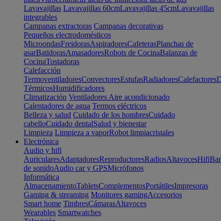
Lavavajillas
Lavavajillas 60cm
Lavavajillas 45cm
Lavavajillas
integrables
Campanas extractoras
Campanas decorativas
Pequeños electrodomésticos
Microondas
Freidoras
Aspiradores
Cafeteras
Planchas de
asar
Batidoras
Amasadores
Robots de Cocina
Balanzas de
Cocina
Tostadoras
Calefacción
Termoventiladores
Convectores
Estufas
Radiadores
Calefactores
D
Térmicos
Humidificadores
Climatización
Ventiladores
Aire acondicionado
Calentadores de agua
Termos eléctricos
Belleza y salud
Cuidado de los hombres
Cuidado
cabello
Cuidado dental
Salud y bienestar
Limpieza
Limpieza a vapor
Robot limpiacristales
Electrónica
Audio y hifi
Auriculares
Adaptadores
Reproductores
Radios
Altavoces
Hifi
Bar
de sonido
Audio car y GPS
Micrófonos
Informática
Almacenamiento
Tablets
Complementos
Portátiles
Impresoras
Gaming & streaming
Monitores gaming
Accesorios
Smart home
Timbres
Cámaras
Altavoces
Wearables
Smartwatches