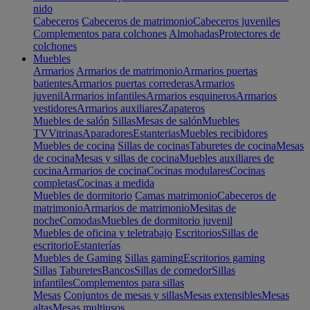
nido
Cabeceros
Cabeceros de matrimonio
Cabeceros juveniles
Complementos para colchones
Almohadas
Protectores de
colchones
Muebles
Armarios
Armarios de matrimonio
Armarios puertas
batientes
Armarios puertas correderas
Armarios
juvenil
Armarios infantiles
Armarios esquineros
Armarios
vestidores
Armarios auxiliares
Zapateros
Muebles de salón
Sillas
Mesas de salón
Muebles
TV
Vitrinas
Aparadores
Estanterias
Muebles recibidores
Muebles de cocina
Sillas de cocinas
Taburetes de cocina
Mesas
de cocina
Mesas y sillas de cocina
Muebles auxiliares de
cocina
Armarios de cocina
Cocinas modulares
Cocinas
completas
Cocinas a medida
Muebles de dormitorio
Camas matrimonio
Cabeceros de
matrimonio
Armarios de matrimonio
Mesitas de
noche
Comodas
Muebles de dormitorio juvenil
Muebles de oficina y teletrabajo
Escritorios
Sillas de
escritorio
Estanterías
Muebles de Gaming
Sillas gaming
Escritorios gaming
Sillas
Taburetes
Bancos
Sillas de comedor
Sillas
infantiles
Complementos para sillas
Mesas
Conjuntos de mesas y sillas
Mesas extensibles
Mesas
altas
Mesas multiusos