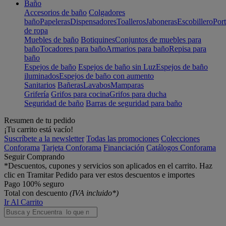
Baño
Accesorios de baño
Colgadores
baño
Papeleras
Dispensadores
Toalleros
Jaboneras
Escobillero
Port
de ropa
Muebles de baño
Botiquines
Conjuntos de muebles para
baño
Tocadores para baño
Armarios para baño
Repisa para
baño
Espejos de baño
Espejos de baño sin Luz
Espejos de baño
iluminados
Espejos de baño con aumento
Sanitarios
Bañeras
Lavabos
Mamparas
Grifería
Grifos para cocina
Grifos para ducha
Seguridad de baño
Barras de seguridad para baño
Resumen de tu pedido
¡Tu carrito está vacío!
Suscríbete a la newsletter
Todas las promociones
Colecciones
Conforama
Tarjeta Conforama
Financiación
Catálogos Conforama
Seguir Comprando
*Descuentos, cupones y servicios son aplicados en el carrito. Haz
clic en Tramitar Pedido para ver estos descuentos e importes
Pago 100% seguro
Total con descuento
(IVA incluido*)
Ir Al Carrito