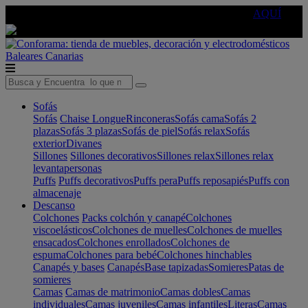
🔵Cambia tu electro con
-10% EXTRA
de descuento ☑️
AQUÍ
Baleares
Canarias
Sofás
Sofás
Chaise Longue
Rinconeras
Sofás cama
Sofás 2
plazas
Sofás 3 plazas
Sofás de piel
Sofás relax
Sofás
exterior
Divanes
Sillones
Sillones decorativos
Sillones relax
Sillones relax
levantapersonas
Puffs
Puffs decorativos
Puffs pera
Puffs reposapiés
Puffs con
almacenaje
Descanso
Colchones
Packs colchón y canapé
Colchones
viscoelásticos
Colchones de muelles
Colchones de muelles
ensacados
Colchones enrollados
Colchones de
espuma
Colchones para bebé
Colchones hinchables
Canapés y bases
Canapés
Base tapizadas
Somieres
Patas de
somieres
Camas
Camas de matrimonio
Camas dobles
Camas
individuales
Camas juveniles
Camas infantiles
Literas
Camas