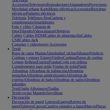
Televisión
Accesorios
Televisores
Reproductores
Adaptadores
Proyectores
Movilidad urbana
Karts
Motos eléctricas
Accesorios
Bicicletas
eléctricas
Patinetes eléctricos
Telefonía
Teléfonos fijos
Gadgets y
complementos
Smartphones
Foto y vídeo
Cámaras de
fotos
Trípodes
Videocámaras
Objetivos
Cables
Cables HDMI
Cables de alimentación
Cables
USB
Cables Jack
Consolas y videojuegos
Accesorios
Textil
Ropa de cama
Mantas
Almohadas
Colchas
Sábanas
Nórdicos
Cortinas y estores
Estores
Visillos
Cortinas
Barras de cortina
Cojines
Relleno
Exterior
Fundas
Cojín con relleno
Complementos para sofás
Fundas de sofás
Plaids
Alfombras
Alfombras de habitación
Alfombras
pequeñas
Alfombras antideslizantes
Alfombras de
exterior
Alfombras de baño
Alfombras de salón
Alfombras
infantiles
Textil baño
Albornoces
Toallas
Textil cocina
Manteles
Servilletas
Decoración
Decoración de pared
Letreros
Espejos
Relojes de
pared
Tableros
Canvas
Cuadros pintados a mano
Marcos
Placas