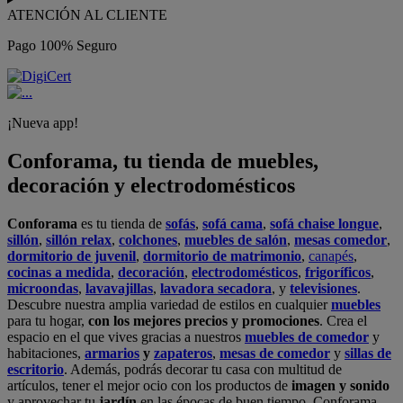
ATENCIÓN AL CLIENTE
Pago 100% Seguro
¡Nueva app!
Conforama, tu tienda de muebles,
decoración y electrodomésticos
Conforama
es tu tienda de
sofás
,
sofá cama
,
sofá chaise longue
,
sillón
,
sillón relax
,
colchones
,
muebles de salón
,
mesas comedor
,
dormitorio de juvenil
,
dormitorio de matrimonio
,
canapés
,
cocinas a medida
,
decoración
,
electrodomésticos
,
frigoríficos
,
microondas
,
lavavajillas
,
lavadora secadora
, y
televisiones
.
Descubre nuestra amplia variedad de estilos en cualquier
muebles
para tu hogar,
con los mejores precios y promociones
. Crea el
espacio en el que vives gracias a nuestros
muebles de comedor
y
habitaciones,
armarios
y
zapateros
,
mesas de comedor
y
sillas de
escritorio
. Además, podrás decorar tu casa con multitud de
artículos, tener el mejor ocio con los productos de
imagen y sonido
y aprovechar tu
jardín
en las épocas de buen tiempo. Conforama