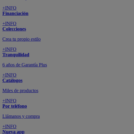
+INFO
Financiación
+INFO
Colecciones
Crea tu propio estilo
+INFO
Tranquilidad
6 años de Garantía Plus
+INFO
Catálogos
Miles de productos
+INFO
Por teléfono
Llámanos y compra
+INFO
Nueva app