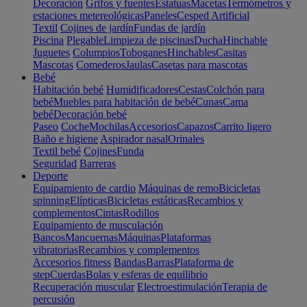
Decoración
Grifos y fuentes
Estatuas
Macetas
Termómetros y
estaciones metereológicas
Paneles
Cesped Artificial
Textil
Cojines de jardín
Fundas de jardín
Piscina
Plegable
Limpieza de piscinas
Ducha
Hinchable
Juguetes
Columpios
Toboganes
Hinchables
Casitas
Mascotas
Comederos
Jaulas
Casetas para mascotas
Bebé
Habitación bebé
Humidificadores
Cestas
Colchón para
bebé
Muebles para habitación de bebé
Cunas
Cama
bebé
Decoración bebé
Paseo
Coche
Mochilas
Accesorios
Capazos
Carrito ligero
Baño e higiene
Aspirador nasal
Orinales
Textil bebé
Cojines
Funda
Seguridad
Barreras
Deporte
Equipamiento de cardio
Máquinas de remo
Bicicletas
spinning
Elípticas
Bicicletas estáticas
Recambios y
complementos
Cintas
Rodillos
Equipamiento de musculación
Bancos
Mancuernas
Máquinas
Plataformas
vibratorias
Recambios y complementos
Accesorios fitness
Bandas
Barras
Plataforma de
step
Cuerdas
Bolas y esferas de equilibrio
Recuperación muscular
Electroestimulación
Terapia de
percusión