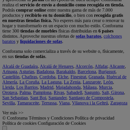
realiza el
servicio de envío a domicilio como recogida en tienda.
Podrás
comprar online
entre nuestra gama de más de 7.000
productos y
recibirlo en tu domicilio
, o bien con
recogida gratis
en nuestras tiendas física.
No esperes más para crear o renovar tu
hogar y transformarlo en un espacio con mucho estilo. Conforama
tiene 300
tiendas de muebles
físicas distribuidas en
6 países
distintos. Aproveche nuestras ofertas de
sofas baratos
,
colchones
baratos
y
liquidaciones de sofas
.
Conforama solo comercializa a través de su website o, físicamente,
en sus
tiendas de sofás
.
Alcalá de Guadaíra
,
Alcalá de Henares
,
Alcorcón
,
Alfafar
,
Alicante
,
Arinaga
,
Asturias
,
Badalona
,
Barakaldo
,
Barcelona
,
Burjassot
,
Castellón
,
Chafiras
,
Cordoba
,
Elche
,
Finestrat
,
Granada
,
Huércal de
Almería
,
La Coruña
,
La Laguna
,
La Zenia
,
Lanzarote
,
León
,
Lleida
,
Los Barrios
,
Madrid
,
Majadahonda
,
Málaga
,
Murcia
,
Orotava
,
Palma
,
Pamplona
,
Rivas
,
Sabadell
,
Sagunto
,
Salt, Girona
,
San Sebastian
,
Sant Boi
,
Santander
,
Santiago de Compostela
,
Sevilla
,
Tamaraceite
,
Terrassa
,
Viana
,
Vilanova i la Geltrú
,
Zaragoza
Ver más >>
© Conforama
Términos y Condiciones
Política de privacidad
Política de cookies
Configuración de Cookies