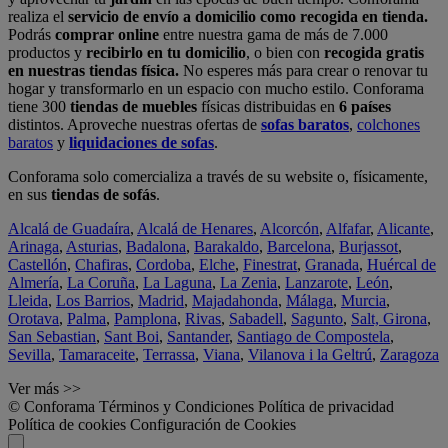
realiza el
servicio de envío a domicilio como recogida en tienda.
Podrás
comprar online
entre nuestra gama de más de 7.000
productos y
recibirlo en tu domicilio
, o bien con
recogida gratis
en nuestras tiendas física.
No esperes más para crear o renovar tu
hogar y transformarlo en un espacio con mucho estilo. Conforama
tiene 300
tiendas de muebles
físicas distribuidas en
6 países
distintos. Aproveche nuestras ofertas de
sofas baratos
,
colchones
baratos
y
liquidaciones de sofas
.
Conforama solo comercializa a través de su website o, físicamente,
en sus
tiendas de sofás
.
Alcalá de Guadaíra
,
Alcalá de Henares
,
Alcorcón
,
Alfafar
,
Alicante
,
Arinaga
,
Asturias
,
Badalona
,
Barakaldo
,
Barcelona
,
Burjassot
,
Castellón
,
Chafiras
,
Cordoba
,
Elche
,
Finestrat
,
Granada
,
Huércal de
Almería
,
La Coruña
,
La Laguna
,
La Zenia
,
Lanzarote
,
León
,
Lleida
,
Los Barrios
,
Madrid
,
Majadahonda
,
Málaga
,
Murcia
,
Orotava
,
Palma
,
Pamplona
,
Rivas
,
Sabadell
,
Sagunto
,
Salt, Girona
,
San Sebastian
,
Sant Boi
,
Santander
,
Santiago de Compostela
,
Sevilla
,
Tamaraceite
,
Terrassa
,
Viana
,
Vilanova i la Geltrú
,
Zaragoza
Ver más >>
© Conforama
Términos y Condiciones
Política de privacidad
Política de cookies
Configuración de Cookies