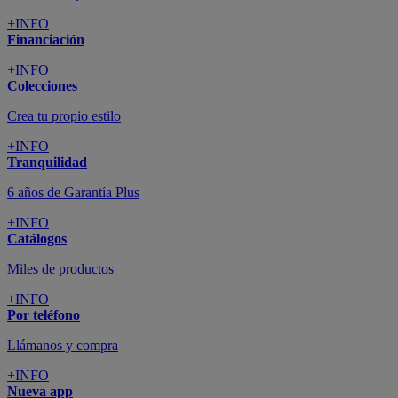
+INFO
Financiación
+INFO
Colecciones
Crea tu propio estilo
+INFO
Tranquilidad
6 años de Garantía Plus
+INFO
Catálogos
Miles de productos
+INFO
Por teléfono
Llámanos y compra
+INFO
Nueva app