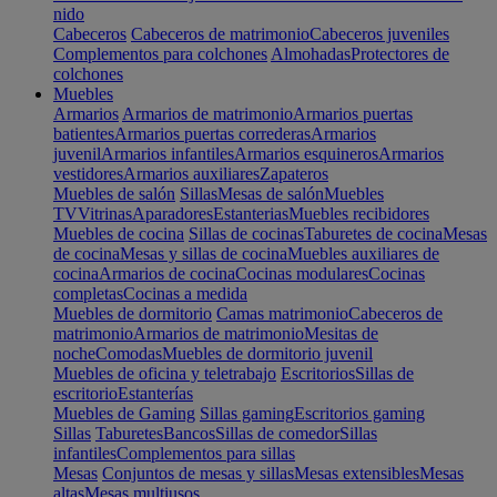
nido
Cabeceros
Cabeceros de matrimonio
Cabeceros juveniles
Complementos para colchones
Almohadas
Protectores de
colchones
Muebles
Armarios
Armarios de matrimonio
Armarios puertas
batientes
Armarios puertas correderas
Armarios
juvenil
Armarios infantiles
Armarios esquineros
Armarios
vestidores
Armarios auxiliares
Zapateros
Muebles de salón
Sillas
Mesas de salón
Muebles
TV
Vitrinas
Aparadores
Estanterias
Muebles recibidores
Muebles de cocina
Sillas de cocinas
Taburetes de cocina
Mesas
de cocina
Mesas y sillas de cocina
Muebles auxiliares de
cocina
Armarios de cocina
Cocinas modulares
Cocinas
completas
Cocinas a medida
Muebles de dormitorio
Camas matrimonio
Cabeceros de
matrimonio
Armarios de matrimonio
Mesitas de
noche
Comodas
Muebles de dormitorio juvenil
Muebles de oficina y teletrabajo
Escritorios
Sillas de
escritorio
Estanterías
Muebles de Gaming
Sillas gaming
Escritorios gaming
Sillas
Taburetes
Bancos
Sillas de comedor
Sillas
infantiles
Complementos para sillas
Mesas
Conjuntos de mesas y sillas
Mesas extensibles
Mesas
altas
Mesas multiusos