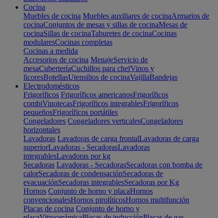
Cocina
Muebles de cocina
Muebles auxiliares de cocina
Armarios de
cocina
Conjuntos de mesas y sillas de cocina
Mesas de
cocina
Sillas de cocina
Taburetes de cocina
Cocinas
modulares
Cocinas completas
Cocinas a medida
Accesorios de cocina
Menaje
Servicio de
mesa
Cubertería
Cuchillos para chef
Vinos y
licores
Botellas
Utensilios de cocina
Vajilla
Bandejas
Electrodomésticos
Frigoríficos
Frigoríficos americanos
Frigoríficos
combi
Vinotecas
Frigoríficos integrables
Frigoríficos
pequeños
Frigoríficos portátiles
Congeladores
Congeladores verticales
Congeladores
horizontales
Lavadoras
Lavadoras de carga frontal
Lavadoras de carga
superior
Lavadoras - Secadoras
Lavadoras
integrables
Lavadoras por kg
Secadoras
Lavadoras - Secadoras
Secadoras con bomba de
calor
Secadoras de condensación
Secadoras de
evacuación
Secadoras integrables
Secadoras por Kg
Hornos
Conjunto de horno y placa
Hornos
convencionales
Hornos pirolíticos
Hornos multifunción
Placas de cocina
Conjunto de horno y
placa
Vitrocerámica
Placas de inducción
Placas de gas