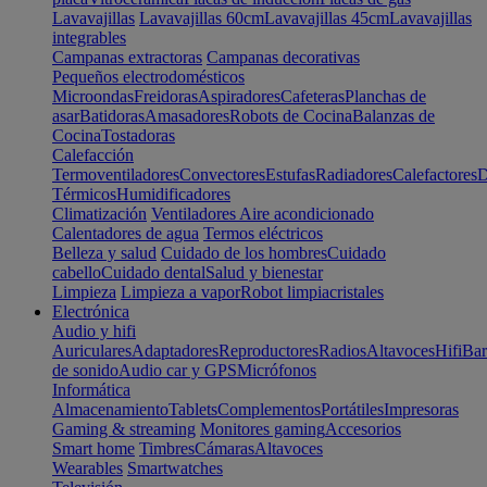
Lavavajillas
Lavavajillas 60cm
Lavavajillas 45cm
Lavavajillas
integrables
Campanas extractoras
Campanas decorativas
Pequeños electrodomésticos
Microondas
Freidoras
Aspiradores
Cafeteras
Planchas de
asar
Batidoras
Amasadores
Robots de Cocina
Balanzas de
Cocina
Tostadoras
Calefacción
Termoventiladores
Convectores
Estufas
Radiadores
Calefactores
D
Térmicos
Humidificadores
Climatización
Ventiladores
Aire acondicionado
Calentadores de agua
Termos eléctricos
Belleza y salud
Cuidado de los hombres
Cuidado
cabello
Cuidado dental
Salud y bienestar
Limpieza
Limpieza a vapor
Robot limpiacristales
Electrónica
Audio y hifi
Auriculares
Adaptadores
Reproductores
Radios
Altavoces
Hifi
Bar
de sonido
Audio car y GPS
Micrófonos
Informática
Almacenamiento
Tablets
Complementos
Portátiles
Impresoras
Gaming & streaming
Monitores gaming
Accesorios
Smart home
Timbres
Cámaras
Altavoces
Wearables
Smartwatches