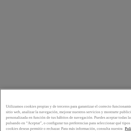
Utilizamos cookies propias y de terceros para garantizar el correcto funcionami
sitio web, analizar la navegación, mejorar nuestros servicios y mostrarte public
personalizada en función de tus hábitos de navegación. Puedes aceptar todas la
pulsando en “Aceptar”, o configurar tus preferencias para seleccionar qué tipos
cookies deseas permitir o rechazar. Para más información, consulta nuestra
Pol