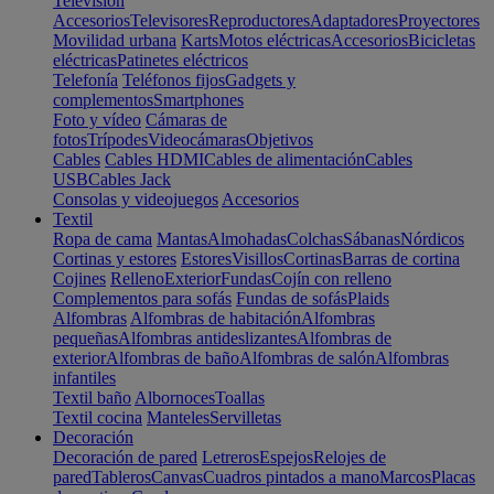
Televisión
Accesorios
Televisores
Reproductores
Adaptadores
Proyectores
Movilidad urbana
Karts
Motos eléctricas
Accesorios
Bicicletas
eléctricas
Patinetes eléctricos
Telefonía
Teléfonos fijos
Gadgets y
complementos
Smartphones
Foto y vídeo
Cámaras de
fotos
Trípodes
Videocámaras
Objetivos
Cables
Cables HDMI
Cables de alimentación
Cables
USB
Cables Jack
Consolas y videojuegos
Accesorios
Textil
Ropa de cama
Mantas
Almohadas
Colchas
Sábanas
Nórdicos
Cortinas y estores
Estores
Visillos
Cortinas
Barras de cortina
Cojines
Relleno
Exterior
Fundas
Cojín con relleno
Complementos para sofás
Fundas de sofás
Plaids
Alfombras
Alfombras de habitación
Alfombras
pequeñas
Alfombras antideslizantes
Alfombras de
exterior
Alfombras de baño
Alfombras de salón
Alfombras
infantiles
Textil baño
Albornoces
Toallas
Textil cocina
Manteles
Servilletas
Decoración
Decoración de pared
Letreros
Espejos
Relojes de
pared
Tableros
Canvas
Cuadros pintados a mano
Marcos
Placas