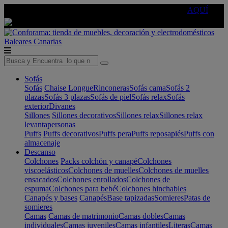
🔵Cambia tu electro con
-10% EXTRA
de descuento ☑️
AQUÍ
Baleares
Canarias
Sofás
Sofás
Chaise Longue
Rinconeras
Sofás cama
Sofás 2
plazas
Sofás 3 plazas
Sofás de piel
Sofás relax
Sofás
exterior
Divanes
Sillones
Sillones decorativos
Sillones relax
Sillones relax
levantapersonas
Puffs
Puffs decorativos
Puffs pera
Puffs reposapiés
Puffs con
almacenaje
Descanso
Colchones
Packs colchón y canapé
Colchones
viscoelásticos
Colchones de muelles
Colchones de muelles
ensacados
Colchones enrollados
Colchones de
espuma
Colchones para bebé
Colchones hinchables
Canapés y bases
Canapés
Base tapizadas
Somieres
Patas de
somieres
Camas
Camas de matrimonio
Camas dobles
Camas
individuales
Camas juveniles
Camas infantiles
Literas
Camas