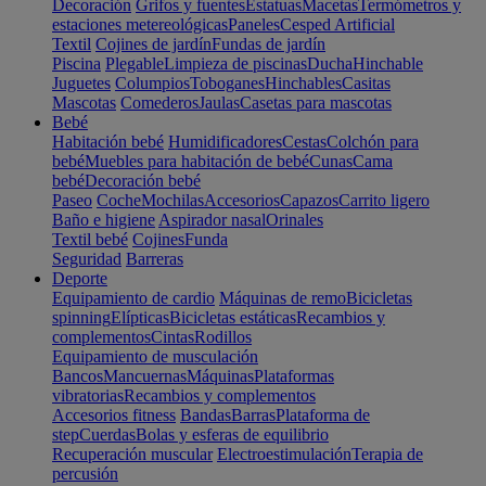
Decoración
Grifos y fuentes
Estatuas
Macetas
Termómetros y
estaciones metereológicas
Paneles
Cesped Artificial
Textil
Cojines de jardín
Fundas de jardín
Piscina
Plegable
Limpieza de piscinas
Ducha
Hinchable
Juguetes
Columpios
Toboganes
Hinchables
Casitas
Mascotas
Comederos
Jaulas
Casetas para mascotas
Bebé
Habitación bebé
Humidificadores
Cestas
Colchón para
bebé
Muebles para habitación de bebé
Cunas
Cama
bebé
Decoración bebé
Paseo
Coche
Mochilas
Accesorios
Capazos
Carrito ligero
Baño e higiene
Aspirador nasal
Orinales
Textil bebé
Cojines
Funda
Seguridad
Barreras
Deporte
Equipamiento de cardio
Máquinas de remo
Bicicletas
spinning
Elípticas
Bicicletas estáticas
Recambios y
complementos
Cintas
Rodillos
Equipamiento de musculación
Bancos
Mancuernas
Máquinas
Plataformas
vibratorias
Recambios y complementos
Accesorios fitness
Bandas
Barras
Plataforma de
step
Cuerdas
Bolas y esferas de equilibrio
Recuperación muscular
Electroestimulación
Terapia de
percusión