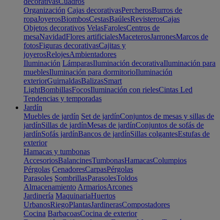
decorativas
Cuadros
Organización
Cajas decorativas
Percheros
Burros de
ropa
Joyeros
Biombos
Cestas
Baúles
Revisteros
Cajas
Objetos decorativos
Velas
Faroles
Centros de
mesa
Navidad
Flores artificiales
Maceteros
Jarrones
Marcos de
fotos
Figuras decorativas
Cajitas y
joyeros
Relojes
Ambientadores
Iluminación
Lámparas
Iluminación decorativa
Iluminación para
muebles
Iluminación para dormitorio
Iluminación
exterior
Guirnaldas
Balizas
Smart
Light
Bombillas
Focos
Iluminación con rieles
Cintas Led
Tendencias y temporadas
Jardín
Muebles de jardín
Set de jardín
Conjuntos de mesas y sillas de
jardín
Sillas de jardín
Mesas de jardín
Conjuntos de sofás de
jardín
Sofás jardín
Bancos de jardín
Sillas colgantes
Estufas de
exterior
Hamacas y tumbonas
Accesorios
Balancines
Tumbonas
Hamacas
Columpios
Pérgolas
Cenadores
Carpas
Pérgolas
Parasoles
Sombrillas
Parasoles
Toldos
Almacenamiento
Armarios
Arcones
Jardinería
Maquinaria
Huertos
Urbanos
Riego
Plantas
Jardineras
Compostadores
Cocina
Barbacoas
Cocina de exterior