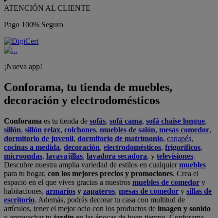
ATENCIÓN AL CLIENTE
Pago 100% Seguro
¡Nueva app!
Conforama, tu tienda de muebles,
decoración y electrodomésticos
Conforama
es tu tienda de
sofás
,
sofá cama
,
sofá chaise longue
,
sillón
,
sillón relax
,
colchones
,
muebles de salón
,
mesas comedor
,
dormitorio de juvenil
,
dormitorio de matrimonio
,
canapés
,
cocinas a medida
,
decoración
,
electrodomésticos
,
frigoríficos
,
microondas
,
lavavajillas
,
lavadora secadora
, y
televisiones
.
Descubre nuestra amplia variedad de estilos en cualquier
muebles
para tu hogar,
con los mejores precios y promociones
. Crea el
espacio en el que vives gracias a nuestros
muebles de comedor
y
habitaciones,
armarios
y
zapateros
,
mesas de comedor
y
sillas de
escritorio
. Además, podrás decorar tu casa con multitud de
artículos, tener el mejor ocio con los productos de
imagen y sonido
y aprovechar tu
jardín
en las épocas de buen tiempo. Conforama