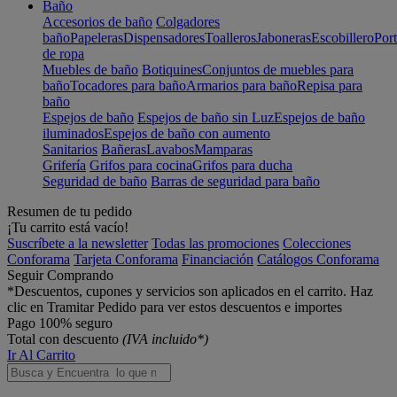
Baño
Accesorios de baño
Colgadores
baño
Papeleras
Dispensadores
Toalleros
Jaboneras
Escobillero
Port
de ropa
Muebles de baño
Botiquines
Conjuntos de muebles para
baño
Tocadores para baño
Armarios para baño
Repisa para
baño
Espejos de baño
Espejos de baño sin Luz
Espejos de baño
iluminados
Espejos de baño con aumento
Sanitarios
Bañeras
Lavabos
Mamparas
Grifería
Grifos para cocina
Grifos para ducha
Seguridad de baño
Barras de seguridad para baño
Resumen de tu pedido
¡Tu carrito está vacío!
Suscríbete a la newsletter
Todas las promociones
Colecciones
Conforama
Tarjeta Conforama
Financiación
Catálogos Conforama
Seguir Comprando
*Descuentos, cupones y servicios son aplicados en el carrito. Haz
clic en Tramitar Pedido para ver estos descuentos e importes
Pago 100% seguro
Total con descuento
(IVA incluido*)
Ir Al Carrito