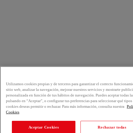
Utilizamos cookies propias y de terceros para garantizar el correcto funcionami
sitio web, analizar la navegación, mejorar nuestros servicios y mostrarte public
personalizada en función de tus hábitos de navegación. Puedes aceptar todas la
pulsando en “Aceptar”, o configurar tus preferencias para seleccionar qué tipos
cookies deseas permitir o rechazar. Para más información, consulta nuestra
Pol
Cookies
Aceptar Cookies
Rechazar todas