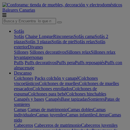
Baleares
Canarias
Sofás
Sofás
Chaise Longue
Rinconeras
Sofás cama
Sofás 2
plazas
Sofás 3 plazas
Sofás de piel
Sofás relax
Sofás
exterior
Divanes
Sillones
Sillones decorativos
Sillones relax
Sillones relax
levantapersonas
Puffs
Puffs decorativos
Puffs pera
Puffs reposapiés
Puffs con
almacenaje
Descanso
Colchones
Packs colchón y canapé
Colchones
viscoelásticos
Colchones de muelles
Colchones de muelles
ensacados
Colchones enrollados
Colchones de
espuma
Colchones para bebé
Colchones hinchables
Canapés y bases
Canapés
Base tapizadas
Somieres
Patas de
somieres
Camas
Camas de matrimonio
Camas dobles
Camas
individuales
Camas juveniles
Camas infantiles
Literas
Camas
nido
Cabeceros
Cabeceros de matrimonio
Cabeceros juveniles