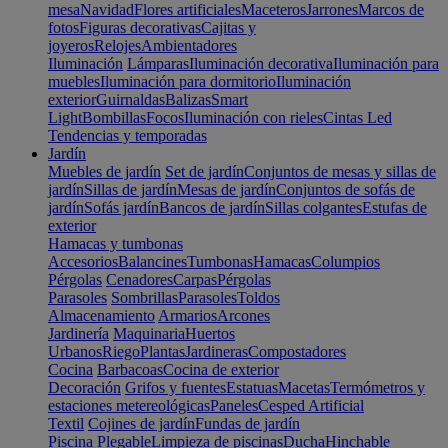
mesa
Navidad
Flores artificiales
Maceteros
Jarrones
Marcos de
fotos
Figuras decorativas
Cajitas y
joyeros
Relojes
Ambientadores
Iluminación
Lámparas
Iluminación decorativa
Iluminación para
muebles
Iluminación para dormitorio
Iluminación
exterior
Guirnaldas
Balizas
Smart
Light
Bombillas
Focos
Iluminación con rieles
Cintas Led
Tendencias y temporadas
Jardín
Muebles de jardín
Set de jardín
Conjuntos de mesas y sillas de
jardín
Sillas de jardín
Mesas de jardín
Conjuntos de sofás de
jardín
Sofás jardín
Bancos de jardín
Sillas colgantes
Estufas de
exterior
Hamacas y tumbonas
Accesorios
Balancines
Tumbonas
Hamacas
Columpios
Pérgolas
Cenadores
Carpas
Pérgolas
Parasoles
Sombrillas
Parasoles
Toldos
Almacenamiento
Armarios
Arcones
Jardinería
Maquinaria
Huertos
Urbanos
Riego
Plantas
Jardineras
Compostadores
Cocina
Barbacoas
Cocina de exterior
Decoración
Grifos y fuentes
Estatuas
Macetas
Termómetros y
estaciones metereológicas
Paneles
Cesped Artificial
Textil
Cojines de jardín
Fundas de jardín
Piscina
Plegable
Limpieza de piscinas
Ducha
Hinchable