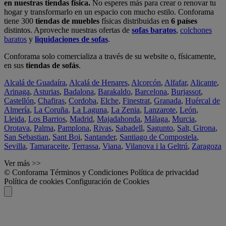
en nuestras tiendas física.
No esperes más para crear o renovar tu
hogar y transformarlo en un espacio con mucho estilo. Conforama
tiene 300
tiendas de muebles
físicas distribuidas en
6 países
distintos. Aproveche nuestras ofertas de
sofas baratos
,
colchones
baratos
y
liquidaciones de sofas
.
Conforama solo comercializa a través de su website o, físicamente,
en sus
tiendas de sofás
.
Alcalá de Guadaíra
,
Alcalá de Henares
,
Alcorcón
,
Alfafar
,
Alicante
,
Arinaga
,
Asturias
,
Badalona
,
Barakaldo
,
Barcelona
,
Burjassot
,
Castellón
,
Chafiras
,
Cordoba
,
Elche
,
Finestrat
,
Granada
,
Huércal de
Almería
,
La Coruña
,
La Laguna
,
La Zenia
,
Lanzarote
,
León
,
Lleida
,
Los Barrios
,
Madrid
,
Majadahonda
,
Málaga
,
Murcia
,
Orotava
,
Palma
,
Pamplona
,
Rivas
,
Sabadell
,
Sagunto
,
Salt, Girona
,
San Sebastian
,
Sant Boi
,
Santander
,
Santiago de Compostela
,
Sevilla
,
Tamaraceite
,
Terrassa
,
Viana
,
Vilanova i la Geltrú
,
Zaragoza
Ver más >>
© Conforama
Términos y Condiciones
Política de privacidad
Política de cookies
Configuración de Cookies