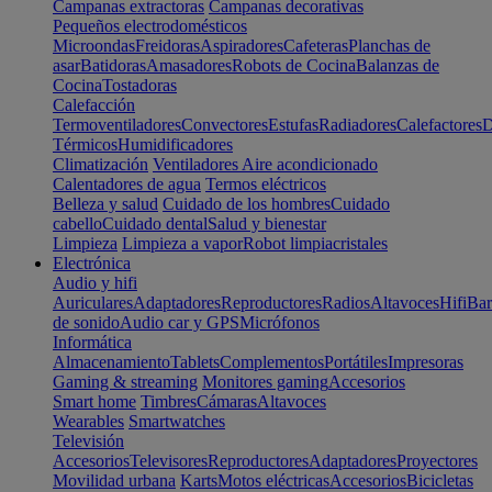
Campanas extractoras
Campanas decorativas
Pequeños electrodomésticos
Microondas
Freidoras
Aspiradores
Cafeteras
Planchas de
asar
Batidoras
Amasadores
Robots de Cocina
Balanzas de
Cocina
Tostadoras
Calefacción
Termoventiladores
Convectores
Estufas
Radiadores
Calefactores
D
Térmicos
Humidificadores
Climatización
Ventiladores
Aire acondicionado
Calentadores de agua
Termos eléctricos
Belleza y salud
Cuidado de los hombres
Cuidado
cabello
Cuidado dental
Salud y bienestar
Limpieza
Limpieza a vapor
Robot limpiacristales
Electrónica
Audio y hifi
Auriculares
Adaptadores
Reproductores
Radios
Altavoces
Hifi
Bar
de sonido
Audio car y GPS
Micrófonos
Informática
Almacenamiento
Tablets
Complementos
Portátiles
Impresoras
Gaming & streaming
Monitores gaming
Accesorios
Smart home
Timbres
Cámaras
Altavoces
Wearables
Smartwatches
Televisión
Accesorios
Televisores
Reproductores
Adaptadores
Proyectores
Movilidad urbana
Karts
Motos eléctricas
Accesorios
Bicicletas