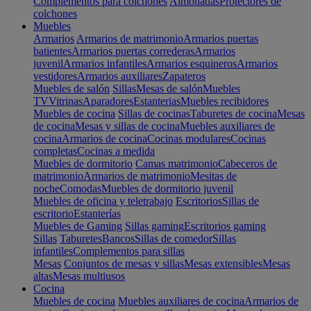
Complementos para colchones
Almohadas
Protectores de
colchones
Muebles
Armarios
Armarios de matrimonio
Armarios puertas
batientes
Armarios puertas correderas
Armarios
juvenil
Armarios infantiles
Armarios esquineros
Armarios
vestidores
Armarios auxiliares
Zapateros
Muebles de salón
Sillas
Mesas de salón
Muebles
TV
Vitrinas
Aparadores
Estanterias
Muebles recibidores
Muebles de cocina
Sillas de cocinas
Taburetes de cocina
Mesas
de cocina
Mesas y sillas de cocina
Muebles auxiliares de
cocina
Armarios de cocina
Cocinas modulares
Cocinas
completas
Cocinas a medida
Muebles de dormitorio
Camas matrimonio
Cabeceros de
matrimonio
Armarios de matrimonio
Mesitas de
noche
Comodas
Muebles de dormitorio juvenil
Muebles de oficina y teletrabajo
Escritorios
Sillas de
escritorio
Estanterías
Muebles de Gaming
Sillas gaming
Escritorios gaming
Sillas
Taburetes
Bancos
Sillas de comedor
Sillas
infantiles
Complementos para sillas
Mesas
Conjuntos de mesas y sillas
Mesas extensibles
Mesas
altas
Mesas multiusos
Cocina
Muebles de cocina
Muebles auxiliares de cocina
Armarios de