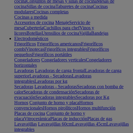
cocina
Conjuntos de mesas y sillas de cocina
Mesas de
cocina
Sillas de cocina
Taburetes de cocina
Cocinas
modulares
Cocinas completas
Cocinas a medida
Accesorios de cocina
Menaje
Servicio de
mesa
Cubertería
Cuchillos para chef
Vinos y
licores
Botellas
Utensilios de cocina
Vajilla
Bandejas
Electrodomésticos
Frigoríficos
Frigoríficos americanos
Frigoríficos
combi
Vinotecas
Frigoríficos integrables
Frigoríficos
pequeños
Frigoríficos portátiles
Congeladores
Congeladores verticales
Congeladores
horizontales
Lavadoras
Lavadoras de carga frontal
Lavadoras de carga
superior
Lavadoras - Secadoras
Lavadoras
integrables
Lavadoras por kg
Secadoras
Lavadoras - Secadoras
Secadoras con bomba de
calor
Secadoras de condensación
Secadoras de
evacuación
Secadoras integrables
Secadoras por Kg
Hornos
Conjunto de horno y placa
Hornos
convencionales
Hornos pirolíticos
Hornos multifunción
Placas de cocina
Conjunto de horno y
placa
Vitrocerámica
Placas de inducción
Placas de gas
Lavavajillas
Lavavajillas 60cm
Lavavajillas 45cm
Lavavajillas
integrables