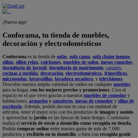
¡Nueva app!
Conforama, tu tienda de muebles,
decoración y electrodomésticos
Conforama
es tu tienda de
sofás
,
sofá cama
,
sofá chaise longue
,
sillón
,
sillón relax
,
colchones
,
muebles de salón
,
mesas comedor
,
dormitorio de juvenil
,
dormitorio de matrimonio
,
canapés
,
cocinas a medida
,
decoración
,
electrodomésticos
,
frigoríficos
,
microondas
,
lavavajillas
,
lavadora secadora
, y
televisiones
.
Descubre nuestra amplia variedad de estilos en cualquier
muebles
para tu hogar,
con los mejores precios y promociones
. Crea el
espacio en el que vives gracias a nuestros
muebles de comedor
y
habitaciones,
armarios
y
zapateros
,
mesas de comedor
y
sillas de
escritorio
. Además, podrás decorar tu casa con multitud de
artículos, tener el mejor ocio con los productos de
imagen y sonido
y aprovechar tu
jardín
en las épocas de buen tiempo. Conforama
realiza el
servicio de envío a domicilio como recogida en tienda.
Podrás
comprar online
entre nuestra gama de más de 7.000
productos y
recibirlo en tu domicilio
, o bien con
recogida gratis