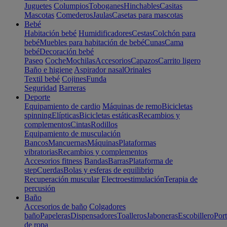
Juguetes
Columpios
Toboganes
Hinchables
Casitas
Mascotas
Comederos
Jaulas
Casetas para mascotas
Bebé
Habitación bebé
Humidificadores
Cestas
Colchón para
bebé
Muebles para habitación de bebé
Cunas
Cama
bebé
Decoración bebé
Paseo
Coche
Mochilas
Accesorios
Capazos
Carrito ligero
Baño e higiene
Aspirador nasal
Orinales
Textil bebé
Cojines
Funda
Seguridad
Barreras
Deporte
Equipamiento de cardio
Máquinas de remo
Bicicletas
spinning
Elípticas
Bicicletas estáticas
Recambios y
complementos
Cintas
Rodillos
Equipamiento de musculación
Bancos
Mancuernas
Máquinas
Plataformas
vibratorias
Recambios y complementos
Accesorios fitness
Bandas
Barras
Plataforma de
step
Cuerdas
Bolas y esferas de equilibrio
Recuperación muscular
Electroestimulación
Terapia de
percusión
Baño
Accesorios de baño
Colgadores
baño
Papeleras
Dispensadores
Toalleros
Jaboneras
Escobillero
Port
de ropa