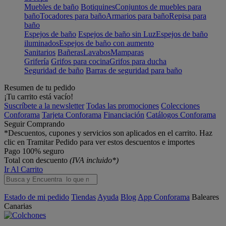
Muebles de baño
Botiquines
Conjuntos de muebles para
baño
Tocadores para baño
Armarios para baño
Repisa para
baño
Espejos de baño
Espejos de baño sin Luz
Espejos de baño
iluminados
Espejos de baño con aumento
Sanitarios
Bañeras
Lavabos
Mamparas
Grifería
Grifos para cocina
Grifos para ducha
Seguridad de baño
Barras de seguridad para baño
Resumen de tu pedido
¡Tu carrito está vacío!
Suscríbete a la newsletter
Todas las promociones
Colecciones
Conforama
Tarjeta Conforama
Financiación
Catálogos Conforama
Seguir Comprando
*Descuentos, cupones y servicios son aplicados en el carrito. Haz
clic en Tramitar Pedido para ver estos descuentos e importes
Pago 100% seguro
Total con descuento
(IVA incluido*)
Ir Al Carrito
Estado de mi pedido
Tiendas
Ayuda
Blog
App Conforama
Baleares
Canarias