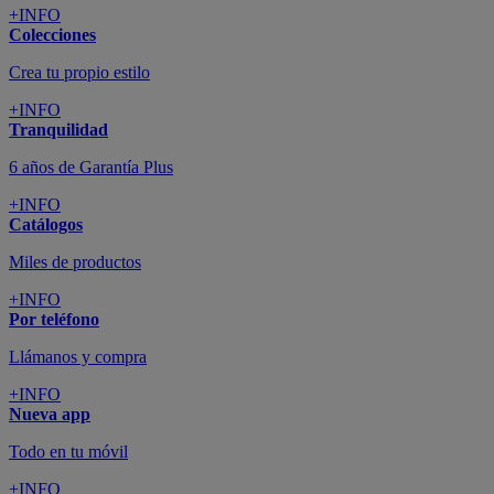
+INFO
Colecciones
Crea tu propio estilo
+INFO
Tranquilidad
6 años de Garantía Plus
+INFO
Catálogos
Miles de productos
+INFO
Por teléfono
Llámanos y compra
+INFO
Nueva app
Todo en tu móvil
+INFO