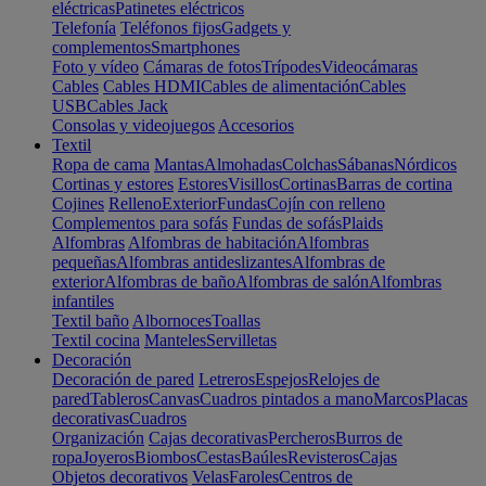
eléctricas
Patinetes eléctricos
Telefonía
Teléfonos fijos
Gadgets y
complementos
Smartphones
Foto y vídeo
Cámaras de fotos
Trípodes
Videocámaras
Cables
Cables HDMI
Cables de alimentación
Cables
USB
Cables Jack
Consolas y videojuegos
Accesorios
Textil
Ropa de cama
Mantas
Almohadas
Colchas
Sábanas
Nórdicos
Cortinas y estores
Estores
Visillos
Cortinas
Barras de cortina
Cojines
Relleno
Exterior
Fundas
Cojín con relleno
Complementos para sofás
Fundas de sofás
Plaids
Alfombras
Alfombras de habitación
Alfombras
pequeñas
Alfombras antideslizantes
Alfombras de
exterior
Alfombras de baño
Alfombras de salón
Alfombras
infantiles
Textil baño
Albornoces
Toallas
Textil cocina
Manteles
Servilletas
Decoración
Decoración de pared
Letreros
Espejos
Relojes de
pared
Tableros
Canvas
Cuadros pintados a mano
Marcos
Placas
decorativas
Cuadros
Organización
Cajas decorativas
Percheros
Burros de
ropa
Joyeros
Biombos
Cestas
Baúles
Revisteros
Cajas
Objetos decorativos
Velas
Faroles
Centros de