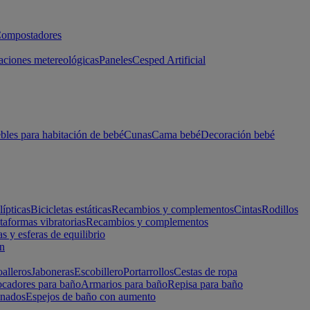
ompostadores
aciones metereológicas
Paneles
Cesped Artificial
les para habitación de bebé
Cunas
Cama bebé
Decoración bebé
lípticas
Bicicletas estáticas
Recambios y complementos
Cintas
Rodillos
taformas vibratorias
Recambios y complementos
s y esferas de equilibrio
ón
alleros
Jaboneras
Escobillero
Portarrollos
Cestas de ropa
cadores para baño
Armarios para baño
Repisa para baño
inados
Espejos de baño con aumento