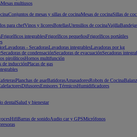
s
Mesas multiusos
cina
Conjuntos de mesas y sillas de cocina
Mesas de cocina
Sillas de coc
los para chef
Vinos y licores
Botellas
Utensilios de cocina
Vajilla
Bandeja
s
Frigoríficos integrables
Frigoríficos pequeños
Frigoríficos portátiles
es
ior
Lavadoras - Secadoras
Lavadoras integrables
Lavadoras por kg
r
Secadoras de condensación
Secadoras de evacuación
Secadoras integra
s pirolíticos
Hornos multifunción
s de inducción
Placas de gas
ntegrables
afeteras
Planchas de asar
Batidoras
Amasadores
Robots de Cocina
Balanz
alefactores
Difusores
Emisores Térmicos
Humidificadores
o dental
Salud y bienestar
voces
Hifi
Barras de sonido
Audio car y GPS
Micrófonos
presoras