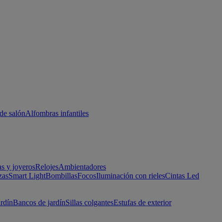
de salón
Alfombras infantiles
as y joyeros
Relojes
Ambientadores
zas
Smart Light
Bombillas
Focos
Iluminación con rieles
Cintas Led
ardín
Bancos de jardín
Sillas colgantes
Estufas de exterior