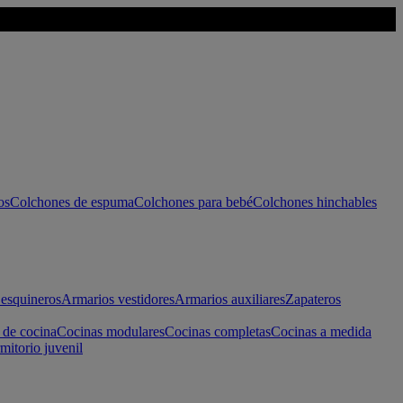
os
Colchones de espuma
Colchones para bebé
Colchones hinchables
esquineros
Armarios vestidores
Armarios auxiliares
Zapateros
 de cocina
Cocinas modulares
Cocinas completas
Cocinas a medida
mitorio juvenil