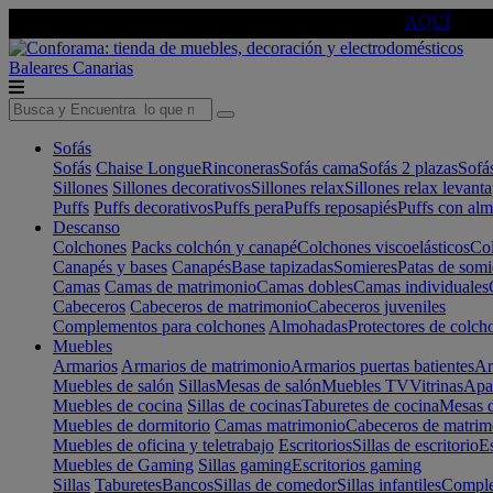
🔵Cambia tu electro con
-10% EXTRA
de descuento ☑️
AQUÍ
Baleares
Canarias
Sofás
Sofás
Chaise Longue
Rinconeras
Sofás cama
Sofás 2 plazas
Sofá
Sillones
Sillones decorativos
Sillones relax
Sillones relax levant
Puffs
Puffs decorativos
Puffs pera
Puffs reposapiés
Puffs con al
Descanso
Colchones
Packs colchón y canapé
Colchones viscoelásticos
Col
Canapés y bases
Canapés
Base tapizadas
Somieres
Patas de somi
Camas
Camas de matrimonio
Camas dobles
Camas individuales
Cabeceros
Cabeceros de matrimonio
Cabeceros juveniles
Complementos para colchones
Almohadas
Protectores de colch
Muebles
Armarios
Armarios de matrimonio
Armarios puertas batientes
Ar
Muebles de salón
Sillas
Mesas de salón
Muebles TV
Vitrinas
Apa
Muebles de cocina
Sillas de cocinas
Taburetes de cocina
Mesas d
Muebles de dormitorio
Camas matrimonio
Cabeceros de matrim
Muebles de oficina y teletrabajo
Escritorios
Sillas de escritorio
Es
Muebles de Gaming
Sillas gaming
Escritorios gaming
Sillas
Taburetes
Bancos
Sillas de comedor
Sillas infantiles
Complem