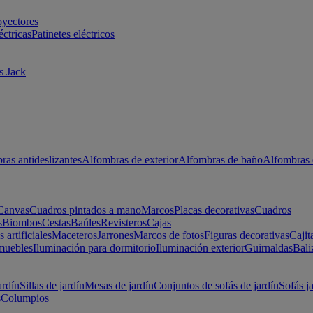
oyectores
éctricas
Patinetes eléctricos
s Jack
ras antideslizantes
Alfombras de exterior
Alfombras de baño
Alfombras 
Canvas
Cuadros pintados a mano
Marcos
Placas decorativas
Cuadros
s
Biombos
Cestas
Baúles
Revisteros
Cajas
s artificiales
Maceteros
Jarrones
Marcos de fotos
Figuras decorativas
Cajit
muebles
Iluminación para dormitorio
Iluminación exterior
Guirnaldas
Bali
ardín
Sillas de jardín
Mesas de jardín
Conjuntos de sofás de jardín
Sofás j
s
Columpios