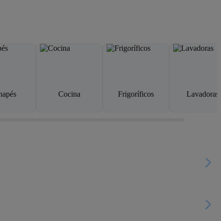
napés
Cocina
Frigoríficos
Lavadoras