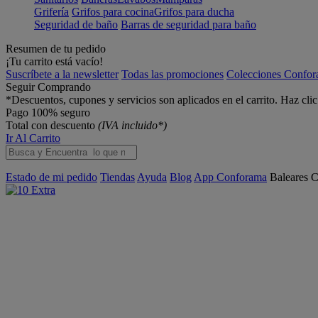
Grifería
Grifos para cocina
Grifos para ducha
Seguridad de baño
Barras de seguridad para baño
Resumen de tu pedido
¡Tu carrito está vacío!
Suscríbete a la newsletter
Todas las promociones
Colecciones Confo
Seguir Comprando
*Descuentos, cupones y servicios son aplicados en el carrito. Haz cli
Pago 100% seguro
Total con descuento
(IVA incluido*)
Ir Al Carrito
Estado de mi pedido
Tiendas
Ayuda
Blog
App Conforama
Baleares
C