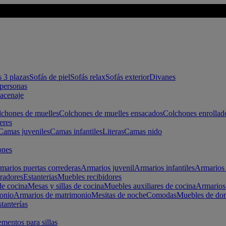
s 3 plazas
Sofás de piel
Sofás relax
Sofás exterior
Divanes
apersonas
macenaje
chones de muelles
Colchones de muelles ensacados
Colchones enrollad
eres
Camas juveniles
Camas infantiles
Literas
Camas nido
ones
marios puertas correderas
Armarios juvenil
Armarios infantiles
Armarios 
radores
Estanterias
Muebles recibidores
e cocina
Mesas y sillas de cocina
Muebles auxiliares de cocina
Armarios
onio
Armarios de matrimonio
Mesitas de noche
Comodas
Muebles de dor
tanterías
entos para sillas