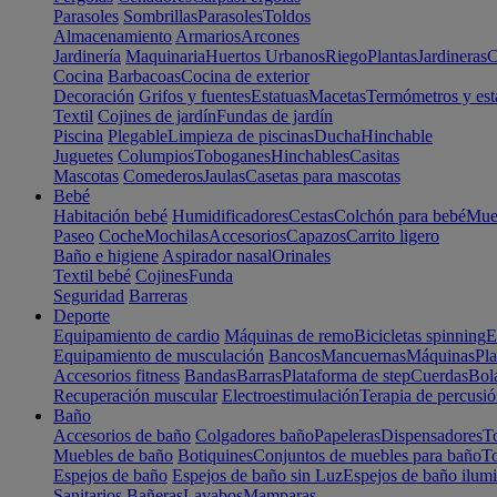
Parasoles
Sombrillas
Parasoles
Toldos
Almacenamiento
Armarios
Arcones
Jardinería
Maquinaria
Huertos Urbanos
Riego
Plantas
Jardineras
C
Cocina
Barbacoas
Cocina de exterior
Decoración
Grifos y fuentes
Estatuas
Macetas
Termómetros y est
Textil
Cojines de jardín
Fundas de jardín
Piscina
Plegable
Limpieza de piscinas
Ducha
Hinchable
Juguetes
Columpios
Toboganes
Hinchables
Casitas
Mascotas
Comederos
Jaulas
Casetas para mascotas
Bebé
Habitación bebé
Humidificadores
Cestas
Colchón para bebé
Mueb
Paseo
Coche
Mochilas
Accesorios
Capazos
Carrito ligero
Baño e higiene
Aspirador nasal
Orinales
Textil bebé
Cojines
Funda
Seguridad
Barreras
Deporte
Equipamiento de cardio
Máquinas de remo
Bicicletas spinning
E
Equipamiento de musculación
Bancos
Mancuernas
Máquinas
Pla
Accesorios fitness
Bandas
Barras
Plataforma de step
Cuerdas
Bola
Recuperación muscular
Electroestimulación
Terapia de percusi
Baño
Accesorios de baño
Colgadores baño
Papeleras
Dispensadores
To
Muebles de baño
Botiquines
Conjuntos de muebles para baño
To
Espejos de baño
Espejos de baño sin Luz
Espejos de baño ilum
Sanitarios
Bañeras
Lavabos
Mamparas