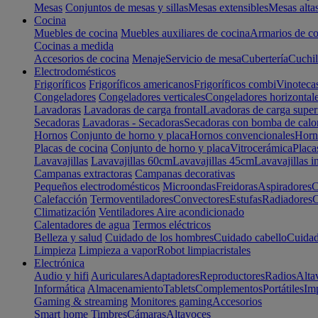
Mesas
Conjuntos de mesas y sillas
Mesas extensibles
Mesas alta
Cocina
Muebles de cocina
Muebles auxiliares de cocina
Armarios de co
Cocinas a medida
Accesorios de cocina
Menaje
Servicio de mesa
Cubertería
Cuchil
Electrodomésticos
Frigoríficos
Frigoríficos americanos
Frigoríficos combi
Vinoteca
Congeladores
Congeladores verticales
Congeladores horizontal
Lavadoras
Lavadoras de carga frontal
Lavadoras de carga super
Secadoras
Lavadoras - Secadoras
Secadoras con bomba de calo
Hornos
Conjunto de horno y placa
Hornos convencionales
Horno
Placas de cocina
Conjunto de horno y placa
Vitrocerámica
Placa
Lavavajillas
Lavavajillas 60cm
Lavavajillas 45cm
Lavavajillas i
Campanas extractoras
Campanas decorativas
Pequeños electrodomésticos
Microondas
Freidoras
Aspiradores
C
Calefacción
Termoventiladores
Convectores
Estufas
Radiadores
C
Climatización
Ventiladores
Aire acondicionado
Calentadores de agua
Termos eléctricos
Belleza y salud
Cuidado de los hombres
Cuidado cabello
Cuidad
Limpieza
Limpieza a vapor
Robot limpiacristales
Electrónica
Audio y hifi
Auriculares
Adaptadores
Reproductores
Radios
Alta
Informática
Almacenamiento
Tablets
Complementos
Portátiles
Im
Gaming & streaming
Monitores gaming
Accesorios
Smart home
Timbres
Cámaras
Altavoces