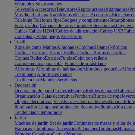
Wearables
Smartwatches
Televisión
Accesorios
Televisores
Reproductores
Adaptadores
Pr
Movilidad urbana
Karts
Motos eléctricas
Accesorios
Bicicletas el
Telefonía
Teléfonos fijos
Gadgets y complementos
Smartphones
Foto y vídeo
Cámaras de fotos
Trípodes
Videocámaras
Objetivos
Cables
Cables HDMI
Cables de alimentación
Cables USB
Cable
Consolas y videojuegos
Accesorios
Textil
Ropa de cama
Mantas
Almohadas
Colchas
Sábanas
Nórdicos
Cortinas y estores
Estores
Visillos
Cortinas
Barras de cortina
Cojines
Relleno
Exterior
Fundas
Cojín con relleno
Complementos para sofás
Fundas de sofás
Plaids
Alfombras
Alfombras de habitación
Alfombras pequeñas
Alfomb
Textil baño
Albornoces
Toallas
Textil cocina
Manteles
Servilletas
Decoración
Decoración de pared
Letreros
Espejos
Relojes de pared
Tableros
Organización
Cajas decorativas
Percheros
Burros de ropa
Joyero
Objetos decorativos
Velas
Faroles
Centros de mesa
Navidad
Flore
Iluminación
Lámparas
Iluminación decorativa
Iluminación para 
Tendencias y temporadas
Jardín
Muebles de jardín
Set de jardín
Conjuntos de mesas y sillas de j
Hamacas y tumbonas
Accesorios
Balancines
Tumbonas
Hamaca
Pérgolas
Cenadores
Carpas
Pérgolas