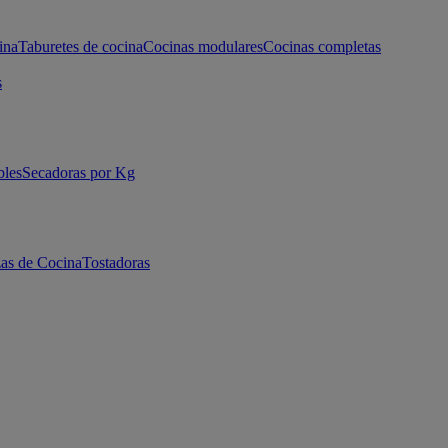
ina
Taburetes de cocina
Cocinas modulares
Cocinas completas
s
bles
Secadoras por Kg
as de Cocina
Tostadoras