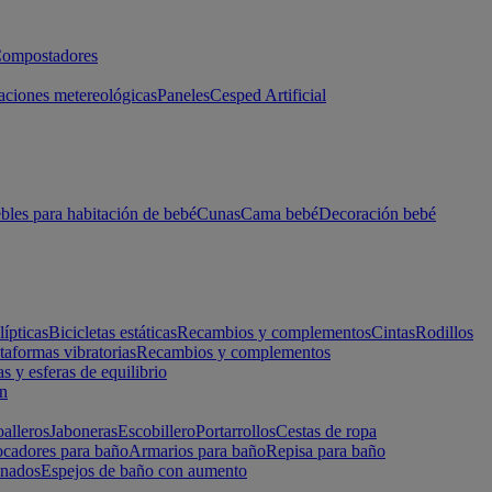
ompostadores
aciones metereológicas
Paneles
Cesped Artificial
les para habitación de bebé
Cunas
Cama bebé
Decoración bebé
lípticas
Bicicletas estáticas
Recambios y complementos
Cintas
Rodillos
taformas vibratorias
Recambios y complementos
s y esferas de equilibrio
ón
alleros
Jaboneras
Escobillero
Portarrollos
Cestas de ropa
cadores para baño
Armarios para baño
Repisa para baño
inados
Espejos de baño con aumento