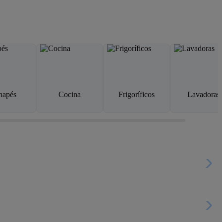
napés
Cocina
Frigoríficos
Lavadoras