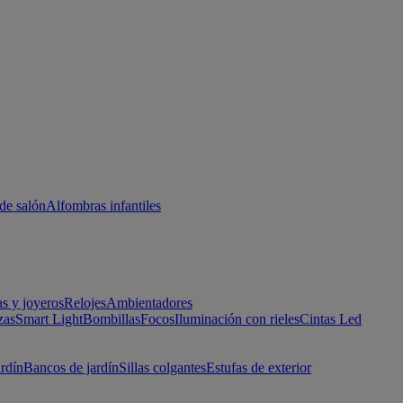
de salón
Alfombras infantiles
as y joyeros
Relojes
Ambientadores
zas
Smart Light
Bombillas
Focos
Iluminación con rieles
Cintas Led
ardín
Bancos de jardín
Sillas colgantes
Estufas de exterior