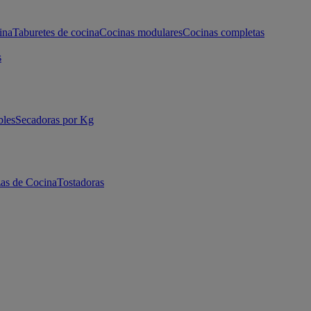
ina
Taburetes de cocina
Cocinas modulares
Cocinas completas
s
bles
Secadoras por Kg
as de Cocina
Tostadoras