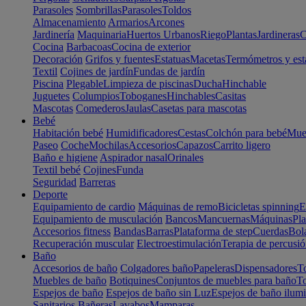
Parasoles
Sombrillas
Parasoles
Toldos
Almacenamiento
Armarios
Arcones
Jardinería
Maquinaria
Huertos Urbanos
Riego
Plantas
Jardineras
C
Cocina
Barbacoas
Cocina de exterior
Decoración
Grifos y fuentes
Estatuas
Macetas
Termómetros y est
Textil
Cojines de jardín
Fundas de jardín
Piscina
Plegable
Limpieza de piscinas
Ducha
Hinchable
Juguetes
Columpios
Toboganes
Hinchables
Casitas
Mascotas
Comederos
Jaulas
Casetas para mascotas
Bebé
Habitación bebé
Humidificadores
Cestas
Colchón para bebé
Mueb
Paseo
Coche
Mochilas
Accesorios
Capazos
Carrito ligero
Baño e higiene
Aspirador nasal
Orinales
Textil bebé
Cojines
Funda
Seguridad
Barreras
Deporte
Equipamiento de cardio
Máquinas de remo
Bicicletas spinning
E
Equipamiento de musculación
Bancos
Mancuernas
Máquinas
Pla
Accesorios fitness
Bandas
Barras
Plataforma de step
Cuerdas
Bola
Recuperación muscular
Electroestimulación
Terapia de percusi
Baño
Accesorios de baño
Colgadores baño
Papeleras
Dispensadores
To
Muebles de baño
Botiquines
Conjuntos de muebles para baño
To
Espejos de baño
Espejos de baño sin Luz
Espejos de baño ilum
Sanitarios
Bañeras
Lavabos
Mamparas