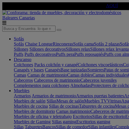
🔵Cambia tu electro con
-10% EXTRA
de descuento ☑️
AQUÍ
Baleares
Canarias
Sofás
Sofás
Chaise Longue
Rinconeras
Sofás cama
Sofás 2 plazas
Sofá
Sillones
Sillones decorativos
Sillones relax
Sillones relax levant
Puffs
Puffs decorativos
Puffs pera
Puffs reposapiés
Puffs con al
Descanso
Colchones
Packs colchón y canapé
Colchones viscoelásticos
Col
Canapés y bases
Canapés
Base tapizadas
Somieres
Patas de somi
Camas
Camas de matrimonio
Camas dobles
Camas individuales
Cabeceros
Cabeceros de matrimonio
Cabeceros juveniles
Complementos para colchones
Almohadas
Protectores de colch
Muebles
Armarios
Armarios de matrimonio
Armarios puertas batientes
Ar
Muebles de salón
Sillas
Mesas de salón
Muebles TV
Vitrinas
Apa
Muebles de cocina
Sillas de cocinas
Taburetes de cocina
Mesas d
Muebles de dormitorio
Camas matrimonio
Cabeceros de matrim
Muebles de oficina y teletrabajo
Escritorios
Sillas de escritorio
Es
Muebles de Gaming
Sillas gaming
Escritorios gaming
Sillas
Taburetes
Bancos
Sillas de comedor
Sillas infantiles
Complem