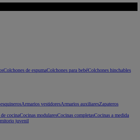
os
Colchones de espuma
Colchones para bebé
Colchones hinchables
esquineros
Armarios vestidores
Armarios auxiliares
Zapateros
 de cocina
Cocinas modulares
Cocinas completas
Cocinas a medida
mitorio juvenil