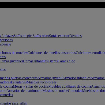
s 3 plazas
Sofás de piel
Sofás relax
Sofás exterior
Divanes
apersonas
macenaje
chones de muelles
Colchones de muelles ensacados
Colchones enrollad
eres
Camas juveniles
Camas infantiles
Literas
Camas nido
ones
marios puertas correderas
Armarios juvenil
Armarios infantiles
Armarios 
radores
Estanterias
Muebles recibidores
e cocina
Mesas y sillas de cocina
Muebles auxiliares de cocina
Armarios
onio
Armarios de matrimonio
Mesitas de noche
Comodas
Muebles de dor
tanterías
entos para sillas