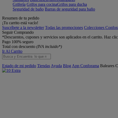
Grifería
Grifos para cocina
Grifos para ducha
Seguridad de baño
Barras de seguridad para baño
Resumen de tu pedido
¡Tu carrito está vacío!
Suscríbete a la newsletter
Todas las promociones
Colecciones Confo
Seguir Comprando
*Descuentos, cupones y servicios son aplicados en el carrito. Haz cli
Pago 100% seguro
Total con descuento
(IVA incluido*)
Ir Al Carrito
Estado de mi pedido
Tiendas
Ayuda
Blog
App Conforama
Baleares
C