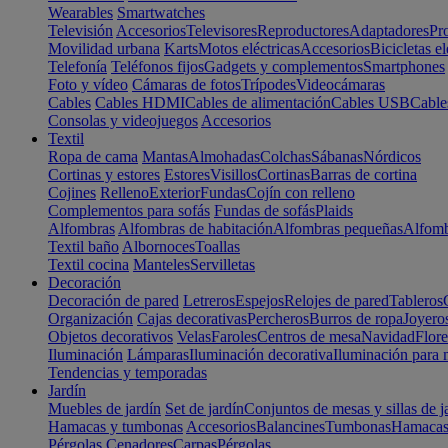
Wearables
Smartwatches
Televisión
Accesorios
Televisores
Reproductores
Adaptadores
Pr
Movilidad urbana
Karts
Motos eléctricas
Accesorios
Bicicletas el
Telefonía
Teléfonos fijos
Gadgets y complementos
Smartphones
Foto y vídeo
Cámaras de fotos
Trípodes
Videocámaras
Cables
Cables HDMI
Cables de alimentación
Cables USB
Cable
Consolas y videojuegos
Accesorios
Textil
Ropa de cama
Mantas
Almohadas
Colchas
Sábanas
Nórdicos
Cortinas y estores
Estores
Visillos
Cortinas
Barras de cortina
Cojines
Relleno
Exterior
Fundas
Cojín con relleno
Complementos para sofás
Fundas de sofás
Plaids
Alfombras
Alfombras de habitación
Alfombras pequeñas
Alfomb
Textil baño
Albornoces
Toallas
Textil cocina
Manteles
Servilletas
Decoración
Decoración de pared
Letreros
Espejos
Relojes de pared
Tableros
Organización
Cajas decorativas
Percheros
Burros de ropa
Joyero
Objetos decorativos
Velas
Faroles
Centros de mesa
Navidad
Flore
Iluminación
Lámparas
Iluminación decorativa
Iluminación para 
Tendencias y temporadas
Jardín
Muebles de jardín
Set de jardín
Conjuntos de mesas y sillas de j
Hamacas y tumbonas
Accesorios
Balancines
Tumbonas
Hamaca
Pérgolas
Cenadores
Carpas
Pérgolas