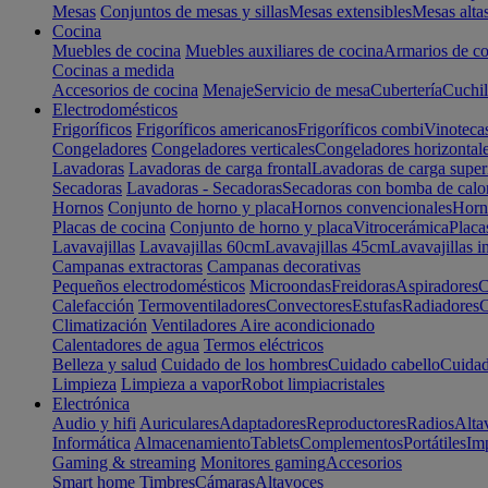
Mesas
Conjuntos de mesas y sillas
Mesas extensibles
Mesas alta
Cocina
Muebles de cocina
Muebles auxiliares de cocina
Armarios de co
Cocinas a medida
Accesorios de cocina
Menaje
Servicio de mesa
Cubertería
Cuchil
Electrodomésticos
Frigoríficos
Frigoríficos americanos
Frigoríficos combi
Vinoteca
Congeladores
Congeladores verticales
Congeladores horizontal
Lavadoras
Lavadoras de carga frontal
Lavadoras de carga super
Secadoras
Lavadoras - Secadoras
Secadoras con bomba de calo
Hornos
Conjunto de horno y placa
Hornos convencionales
Horno
Placas de cocina
Conjunto de horno y placa
Vitrocerámica
Placa
Lavavajillas
Lavavajillas 60cm
Lavavajillas 45cm
Lavavajillas i
Campanas extractoras
Campanas decorativas
Pequeños electrodomésticos
Microondas
Freidoras
Aspiradores
C
Calefacción
Termoventiladores
Convectores
Estufas
Radiadores
C
Climatización
Ventiladores
Aire acondicionado
Calentadores de agua
Termos eléctricos
Belleza y salud
Cuidado de los hombres
Cuidado cabello
Cuidad
Limpieza
Limpieza a vapor
Robot limpiacristales
Electrónica
Audio y hifi
Auriculares
Adaptadores
Reproductores
Radios
Alta
Informática
Almacenamiento
Tablets
Complementos
Portátiles
Im
Gaming & streaming
Monitores gaming
Accesorios
Smart home
Timbres
Cámaras
Altavoces