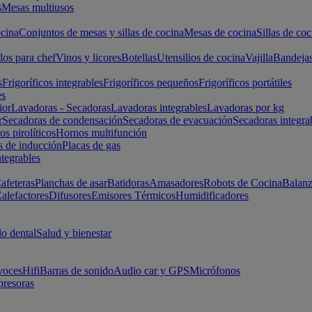
s
Mesas multiusos
cina
Conjuntos de mesas y sillas de cocina
Mesas de cocina
Sillas de coc
los para chef
Vinos y licores
Botellas
Utensilios de cocina
Vajilla
Bandeja
s
Frigoríficos integrables
Frigoríficos pequeños
Frigoríficos portátiles
es
ior
Lavadoras - Secadoras
Lavadoras integrables
Lavadoras por kg
r
Secadoras de condensación
Secadoras de evacuación
Secadoras integra
s pirolíticos
Hornos multifunción
s de inducción
Placas de gas
ntegrables
afeteras
Planchas de asar
Batidoras
Amasadores
Robots de Cocina
Balanz
alefactores
Difusores
Emisores Térmicos
Humidificadores
o dental
Salud y bienestar
voces
Hifi
Barras de sonido
Audio car y GPS
Micrófonos
presoras