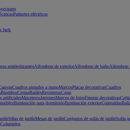
oyectores
éctricas
Patinetes eléctricos
s Jack
ras antideslizantes
Alfombras de exterior
Alfombras de baño
Alfombras 
Canvas
Cuadros pintados a mano
Marcos
Placas decorativas
Cuadros
s
Biombos
Cestas
Baúles
Revisteros
Cajas
s artificiales
Maceteros
Jarrones
Marcos de fotos
Figuras decorativas
Cajit
muebles
Iluminación para dormitorio
Iluminación exterior
Guirnaldas
Bali
ardín
Sillas de jardín
Mesas de jardín
Conjuntos de sofás de jardín
Sofás j
s
Columpios