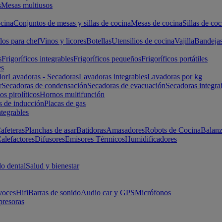
s
Mesas multiusos
cina
Conjuntos de mesas y sillas de cocina
Mesas de cocina
Sillas de coc
los para chef
Vinos y licores
Botellas
Utensilios de cocina
Vajilla
Bandeja
s
Frigoríficos integrables
Frigoríficos pequeños
Frigoríficos portátiles
es
ior
Lavadoras - Secadoras
Lavadoras integrables
Lavadoras por kg
r
Secadoras de condensación
Secadoras de evacuación
Secadoras integra
s pirolíticos
Hornos multifunción
s de inducción
Placas de gas
ntegrables
afeteras
Planchas de asar
Batidoras
Amasadores
Robots de Cocina
Balanz
alefactores
Difusores
Emisores Térmicos
Humidificadores
o dental
Salud y bienestar
voces
Hifi
Barras de sonido
Audio car y GPS
Micrófonos
presoras