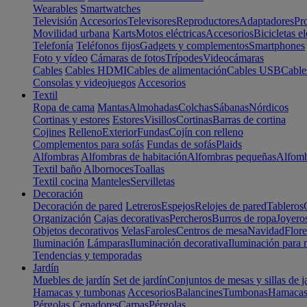
Wearables
Smartwatches
Televisión
Accesorios
Televisores
Reproductores
Adaptadores
Pr
Movilidad urbana
Karts
Motos eléctricas
Accesorios
Bicicletas el
Telefonía
Teléfonos fijos
Gadgets y complementos
Smartphones
Foto y vídeo
Cámaras de fotos
Trípodes
Videocámaras
Cables
Cables HDMI
Cables de alimentación
Cables USB
Cable
Consolas y videojuegos
Accesorios
Textil
Ropa de cama
Mantas
Almohadas
Colchas
Sábanas
Nórdicos
Cortinas y estores
Estores
Visillos
Cortinas
Barras de cortina
Cojines
Relleno
Exterior
Fundas
Cojín con relleno
Complementos para sofás
Fundas de sofás
Plaids
Alfombras
Alfombras de habitación
Alfombras pequeñas
Alfomb
Textil baño
Albornoces
Toallas
Textil cocina
Manteles
Servilletas
Decoración
Decoración de pared
Letreros
Espejos
Relojes de pared
Tableros
Organización
Cajas decorativas
Percheros
Burros de ropa
Joyero
Objetos decorativos
Velas
Faroles
Centros de mesa
Navidad
Flore
Iluminación
Lámparas
Iluminación decorativa
Iluminación para 
Tendencias y temporadas
Jardín
Muebles de jardín
Set de jardín
Conjuntos de mesas y sillas de j
Hamacas y tumbonas
Accesorios
Balancines
Tumbonas
Hamaca
Pérgolas
Cenadores
Carpas
Pérgolas