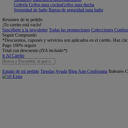
Grifería
Grifos para cocina
Grifos para ducha
Seguridad de baño
Barras de seguridad para baño
Resumen de tu pedido
¡Tu carrito está vacío!
Suscríbete a la newsletter
Todas las promociones
Colecciones Confo
Seguir Comprando
*Descuentos, cupones y servicios son aplicados en el carrito. Haz cli
Pago 100% seguro
Total con descuento
(IVA incluido*)
Ir Al Carrito
Estado de mi pedido
Tiendas
Ayuda
Blog
App Conforama
Baleares
C