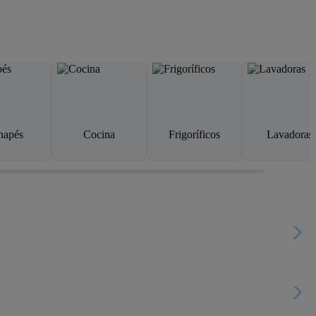
napés
Cocina
Frigoríficos
Lavadoras