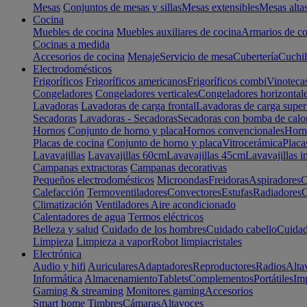
Mesas
Conjuntos de mesas y sillas
Mesas extensibles
Mesas alta
Cocina
Muebles de cocina
Muebles auxiliares de cocina
Armarios de co
Cocinas a medida
Accesorios de cocina
Menaje
Servicio de mesa
Cubertería
Cuchil
Electrodomésticos
Frigoríficos
Frigoríficos americanos
Frigoríficos combi
Vinoteca
Congeladores
Congeladores verticales
Congeladores horizontal
Lavadoras
Lavadoras de carga frontal
Lavadoras de carga super
Secadoras
Lavadoras - Secadoras
Secadoras con bomba de calo
Hornos
Conjunto de horno y placa
Hornos convencionales
Horno
Placas de cocina
Conjunto de horno y placa
Vitrocerámica
Placa
Lavavajillas
Lavavajillas 60cm
Lavavajillas 45cm
Lavavajillas i
Campanas extractoras
Campanas decorativas
Pequeños electrodomésticos
Microondas
Freidoras
Aspiradores
C
Calefacción
Termoventiladores
Convectores
Estufas
Radiadores
C
Climatización
Ventiladores
Aire acondicionado
Calentadores de agua
Termos eléctricos
Belleza y salud
Cuidado de los hombres
Cuidado cabello
Cuidad
Limpieza
Limpieza a vapor
Robot limpiacristales
Electrónica
Audio y hifi
Auriculares
Adaptadores
Reproductores
Radios
Alta
Informática
Almacenamiento
Tablets
Complementos
Portátiles
Im
Gaming & streaming
Monitores gaming
Accesorios
Smart home
Timbres
Cámaras
Altavoces