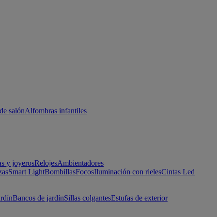
de salón
Alfombras infantiles
as y joyeros
Relojes
Ambientadores
zas
Smart Light
Bombillas
Focos
Iluminación con rieles
Cintas Led
ardín
Bancos de jardín
Sillas colgantes
Estufas de exterior