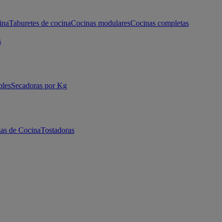
ina
Taburetes de cocina
Cocinas modulares
Cocinas completas
s
bles
Secadoras por Kg
as de Cocina
Tostadoras