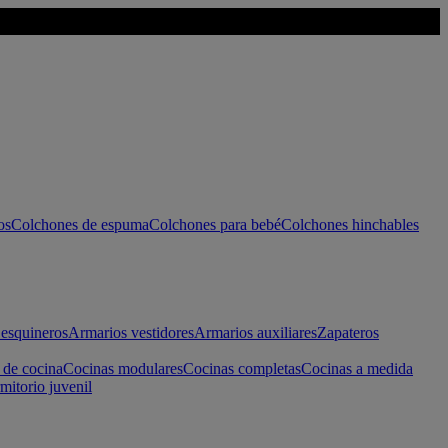
os
Colchones de espuma
Colchones para bebé
Colchones hinchables
esquineros
Armarios vestidores
Armarios auxiliares
Zapateros
 de cocina
Cocinas modulares
Cocinas completas
Cocinas a medida
mitorio juvenil