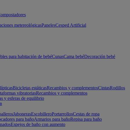
ompostadores
aciones metereológicas
Paneles
Cesped Artificial
les para habitación de bebé
Cunas
Cama bebé
Decoración bebé
lípticas
Bicicletas estáticas
Recambios y complementos
Cintas
Rodillos
taformas vibratorias
Recambios y complementos
s y esferas de equilibrio
ón
alleros
Jaboneras
Escobillero
Portarrollos
Cestas de ropa
cadores para baño
Armarios para baño
Repisa para baño
inados
Espejos de baño con aumento