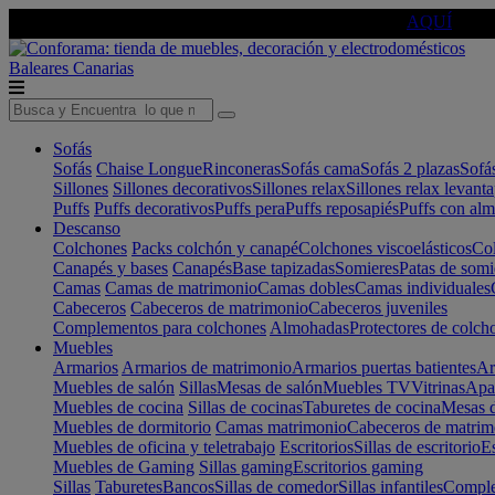
🔵Cambia tu electro con
-10% EXTRA
de descuento ☑️
AQUÍ
Baleares
Canarias
Sofás
Sofás
Chaise Longue
Rinconeras
Sofás cama
Sofás 2 plazas
Sofá
Sillones
Sillones decorativos
Sillones relax
Sillones relax levant
Puffs
Puffs decorativos
Puffs pera
Puffs reposapiés
Puffs con al
Descanso
Colchones
Packs colchón y canapé
Colchones viscoelásticos
Col
Canapés y bases
Canapés
Base tapizadas
Somieres
Patas de somi
Camas
Camas de matrimonio
Camas dobles
Camas individuales
Cabeceros
Cabeceros de matrimonio
Cabeceros juveniles
Complementos para colchones
Almohadas
Protectores de colch
Muebles
Armarios
Armarios de matrimonio
Armarios puertas batientes
Ar
Muebles de salón
Sillas
Mesas de salón
Muebles TV
Vitrinas
Apa
Muebles de cocina
Sillas de cocinas
Taburetes de cocina
Mesas d
Muebles de dormitorio
Camas matrimonio
Cabeceros de matrim
Muebles de oficina y teletrabajo
Escritorios
Sillas de escritorio
Es
Muebles de Gaming
Sillas gaming
Escritorios gaming
Sillas
Taburetes
Bancos
Sillas de comedor
Sillas infantiles
Complem