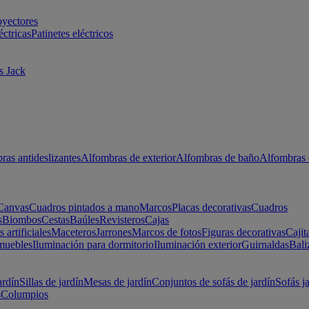
oyectores
éctricas
Patinetes eléctricos
s Jack
ras antideslizantes
Alfombras de exterior
Alfombras de baño
Alfombras 
Canvas
Cuadros pintados a mano
Marcos
Placas decorativas
Cuadros
s
Biombos
Cestas
Baúles
Revisteros
Cajas
s artificiales
Maceteros
Jarrones
Marcos de fotos
Figuras decorativas
Cajit
muebles
Iluminación para dormitorio
Iluminación exterior
Guirnaldas
Bali
ardín
Sillas de jardín
Mesas de jardín
Conjuntos de sofás de jardín
Sofás j
s
Columpios