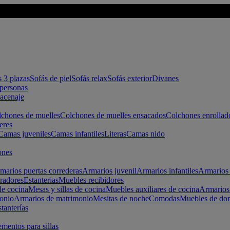
s 3 plazas
Sofás de piel
Sofás relax
Sofás exterior
Divanes
apersonas
macenaje
chones de muelles
Colchones de muelles ensacados
Colchones enrollad
eres
Camas juveniles
Camas infantiles
Literas
Camas nido
ones
marios puertas correderas
Armarios juvenil
Armarios infantiles
Armarios 
radores
Estanterias
Muebles recibidores
e cocina
Mesas y sillas de cocina
Muebles auxiliares de cocina
Armarios
onio
Armarios de matrimonio
Mesitas de noche
Comodas
Muebles de dor
tanterías
entos para sillas