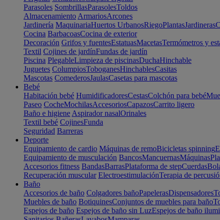
Parasoles
Sombrillas
Parasoles
Toldos
Almacenamiento
Armarios
Arcones
Jardinería
Maquinaria
Huertos Urbanos
Riego
Plantas
Jardineras
C
Cocina
Barbacoas
Cocina de exterior
Decoración
Grifos y fuentes
Estatuas
Macetas
Termómetros y est
Textil
Cojines de jardín
Fundas de jardín
Piscina
Plegable
Limpieza de piscinas
Ducha
Hinchable
Juguetes
Columpios
Toboganes
Hinchables
Casitas
Mascotas
Comederos
Jaulas
Casetas para mascotas
Bebé
Habitación bebé
Humidificadores
Cestas
Colchón para bebé
Mueb
Paseo
Coche
Mochilas
Accesorios
Capazos
Carrito ligero
Baño e higiene
Aspirador nasal
Orinales
Textil bebé
Cojines
Funda
Seguridad
Barreras
Deporte
Equipamiento de cardio
Máquinas de remo
Bicicletas spinning
E
Equipamiento de musculación
Bancos
Mancuernas
Máquinas
Pla
Accesorios fitness
Bandas
Barras
Plataforma de step
Cuerdas
Bola
Recuperación muscular
Electroestimulación
Terapia de percusi
Baño
Accesorios de baño
Colgadores baño
Papeleras
Dispensadores
To
Muebles de baño
Botiquines
Conjuntos de muebles para baño
To
Espejos de baño
Espejos de baño sin Luz
Espejos de baño ilum
Sanitarios
Bañeras
Lavabos
Mamparas