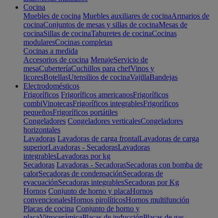
Cocina
Muebles de cocina
Muebles auxiliares de cocina
Armarios de
cocina
Conjuntos de mesas y sillas de cocina
Mesas de
cocina
Sillas de cocina
Taburetes de cocina
Cocinas
modulares
Cocinas completas
Cocinas a medida
Accesorios de cocina
Menaje
Servicio de
mesa
Cubertería
Cuchillos para chef
Vinos y
licores
Botellas
Utensilios de cocina
Vajilla
Bandejas
Electrodomésticos
Frigoríficos
Frigoríficos americanos
Frigoríficos
combi
Vinotecas
Frigoríficos integrables
Frigoríficos
pequeños
Frigoríficos portátiles
Congeladores
Congeladores verticales
Congeladores
horizontales
Lavadoras
Lavadoras de carga frontal
Lavadoras de carga
superior
Lavadoras - Secadoras
Lavadoras
integrables
Lavadoras por kg
Secadoras
Lavadoras - Secadoras
Secadoras con bomba de
calor
Secadoras de condensación
Secadoras de
evacuación
Secadoras integrables
Secadoras por Kg
Hornos
Conjunto de horno y placa
Hornos
convencionales
Hornos pirolíticos
Hornos multifunción
Placas de cocina
Conjunto de horno y
placa
Vitrocerámica
Placas de inducción
Placas de gas