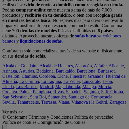
realiza el
servicio de envío a domicilio como recogida en tienda.
Podrás
comprar online
entre nuestra gama de más de 7.000
productos y
recibirlo en tu domicilio
, o bien con
recogida gratis
en nuestras tiendas física.
No esperes más para crear o renovar tu
hogar y transformarlo en un espacio con mucho estilo. Conforama
tiene 300
tiendas de muebles
físicas distribuidas en
6 países
distintos. Aproveche nuestras ofertas de
sofas baratos
,
colchones
baratos
y
liquidaciones de sofas
.
Conforama solo comercializa a través de su website o, físicamente,
en sus
tiendas de sofás
.
Alcalá de Guadaíra
,
Alcalá de Henares
,
Alcorcón
,
Alfafar
,
Alicante
,
Arinaga
,
Asturias
,
Badalona
,
Barakaldo
,
Barcelona
,
Burjassot
,
Castellón
,
Chafiras
,
Cordoba
,
Elche
,
Finestrat
,
Granada
,
Huércal de
Almería
,
La Coruña
,
La Laguna
,
La Zenia
,
Lanzarote
,
León
,
Lleida
,
Los Barrios
,
Madrid
,
Majadahonda
,
Málaga
,
Murcia
,
Orotava
,
Palma
,
Pamplona
,
Rivas
,
Sabadell
,
Sagunto
,
Salt, Girona
,
San Sebastian
,
Sant Boi
,
Santander
,
Santiago de Compostela
,
Sevilla
,
Tamaraceite
,
Terrassa
,
Viana
,
Vilanova i la Geltrú
,
Zaragoza
Ver más >>
© Conforama
Términos y Condiciones
Política de privacidad
Política de cookies
Configuración de Cookies