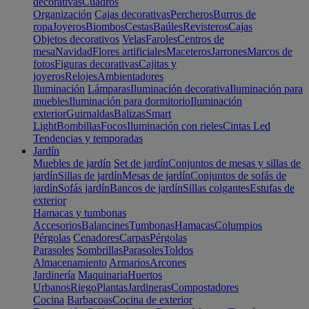
decorativas
Cuadros
Organización
Cajas decorativas
Percheros
Burros de
ropa
Joyeros
Biombos
Cestas
Baúles
Revisteros
Cajas
Objetos decorativos
Velas
Faroles
Centros de
mesa
Navidad
Flores artificiales
Maceteros
Jarrones
Marcos de
fotos
Figuras decorativas
Cajitas y
joyeros
Relojes
Ambientadores
Iluminación
Lámparas
Iluminación decorativa
Iluminación para
muebles
Iluminación para dormitorio
Iluminación
exterior
Guirnaldas
Balizas
Smart
Light
Bombillas
Focos
Iluminación con rieles
Cintas Led
Tendencias y temporadas
Jardín
Muebles de jardín
Set de jardín
Conjuntos de mesas y sillas de
jardín
Sillas de jardín
Mesas de jardín
Conjuntos de sofás de
jardín
Sofás jardín
Bancos de jardín
Sillas colgantes
Estufas de
exterior
Hamacas y tumbonas
Accesorios
Balancines
Tumbonas
Hamacas
Columpios
Pérgolas
Cenadores
Carpas
Pérgolas
Parasoles
Sombrillas
Parasoles
Toldos
Almacenamiento
Armarios
Arcones
Jardinería
Maquinaria
Huertos
Urbanos
Riego
Plantas
Jardineras
Compostadores
Cocina
Barbacoas
Cocina de exterior