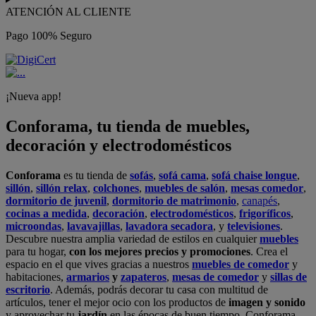
ATENCIÓN AL CLIENTE
Pago 100% Seguro
¡Nueva app!
Conforama, tu tienda de muebles,
decoración y electrodomésticos
Conforama
es tu tienda de
sofás
,
sofá cama
,
sofá chaise longue
,
sillón
,
sillón relax
,
colchones
,
muebles de salón
,
mesas comedor
,
dormitorio de juvenil
,
dormitorio de matrimonio
,
canapés
,
cocinas a medida
,
decoración
,
electrodomésticos
,
frigoríficos
,
microondas
,
lavavajillas
,
lavadora secadora
, y
televisiones
.
Descubre nuestra amplia variedad de estilos en cualquier
muebles
para tu hogar,
con los mejores precios y promociones
. Crea el
espacio en el que vives gracias a nuestros
muebles de comedor
y
habitaciones,
armarios
y
zapateros
,
mesas de comedor
y
sillas de
escritorio
. Además, podrás decorar tu casa con multitud de
artículos, tener el mejor ocio con los productos de
imagen y sonido
y aprovechar tu
jardín
en las épocas de buen tiempo. Conforama