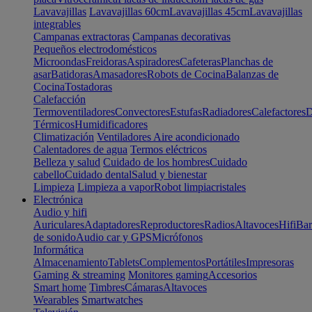
Lavavajillas
Lavavajillas 60cm
Lavavajillas 45cm
Lavavajillas
integrables
Campanas extractoras
Campanas decorativas
Pequeños electrodomésticos
Microondas
Freidoras
Aspiradores
Cafeteras
Planchas de
asar
Batidoras
Amasadores
Robots de Cocina
Balanzas de
Cocina
Tostadoras
Calefacción
Termoventiladores
Convectores
Estufas
Radiadores
Calefactores
D
Térmicos
Humidificadores
Climatización
Ventiladores
Aire acondicionado
Calentadores de agua
Termos eléctricos
Belleza y salud
Cuidado de los hombres
Cuidado
cabello
Cuidado dental
Salud y bienestar
Limpieza
Limpieza a vapor
Robot limpiacristales
Electrónica
Audio y hifi
Auriculares
Adaptadores
Reproductores
Radios
Altavoces
Hifi
Bar
de sonido
Audio car y GPS
Micrófonos
Informática
Almacenamiento
Tablets
Complementos
Portátiles
Impresoras
Gaming & streaming
Monitores gaming
Accesorios
Smart home
Timbres
Cámaras
Altavoces
Wearables
Smartwatches