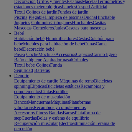
Decoración
Grifos y fuentes
Estatuas
Macetas
Termómetros y
estaciones metereológicas
Paneles
Cesped Artificial
Textil
Cojines de jardín
Fundas de jardín
Piscina
Plegable
Limpieza de piscinas
Ducha
Hinchable
Juguetes
Columpios
Toboganes
Hinchables
Casitas
Mascotas
Comederos
Jaulas
Casetas para mascotas
Bebé
Habitación bebé
Humidificadores
Cestas
Colchón para
bebé
Muebles para habitación de bebé
Cunas
Cama
bebé
Decoración bebé
Paseo
Coche
Mochilas
Accesorios
Capazos
Carrito ligero
Baño e higiene
Aspirador nasal
Orinales
Textil bebé
Cojines
Funda
Seguridad
Barreras
Deporte
Equipamiento de cardio
Máquinas de remo
Bicicletas
spinning
Elípticas
Bicicletas estáticas
Recambios y
complementos
Cintas
Rodillos
Equipamiento de musculación
Bancos
Mancuernas
Máquinas
Plataformas
vibratorias
Recambios y complementos
Accesorios fitness
Bandas
Barras
Plataforma de
step
Cuerdas
Bolas y esferas de equilibrio
Recuperación muscular
Electroestimulación
Terapia de
percusión