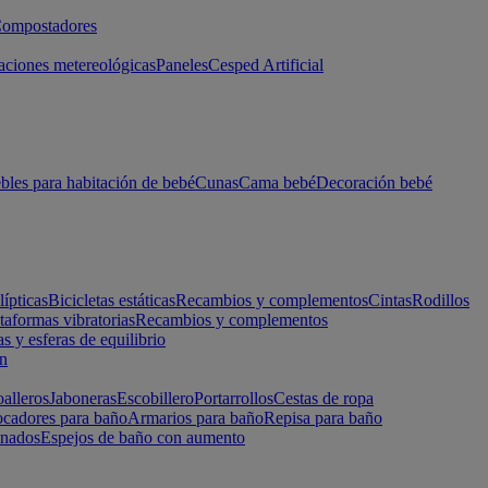
ompostadores
aciones metereológicas
Paneles
Cesped Artificial
les para habitación de bebé
Cunas
Cama bebé
Decoración bebé
lípticas
Bicicletas estáticas
Recambios y complementos
Cintas
Rodillos
taformas vibratorias
Recambios y complementos
s y esferas de equilibrio
ón
alleros
Jaboneras
Escobillero
Portarrollos
Cestas de ropa
cadores para baño
Armarios para baño
Repisa para baño
inados
Espejos de baño con aumento