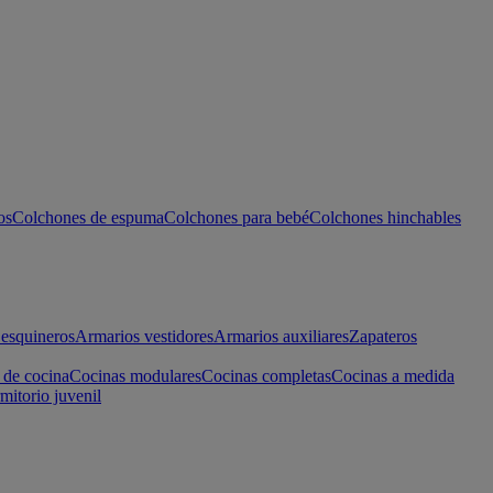
os
Colchones de espuma
Colchones para bebé
Colchones hinchables
esquineros
Armarios vestidores
Armarios auxiliares
Zapateros
 de cocina
Cocinas modulares
Cocinas completas
Cocinas a medida
mitorio juvenil