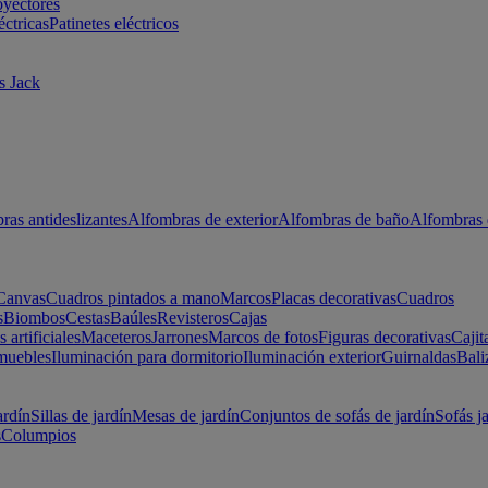
oyectores
éctricas
Patinetes eléctricos
s Jack
ras antideslizantes
Alfombras de exterior
Alfombras de baño
Alfombras 
Canvas
Cuadros pintados a mano
Marcos
Placas decorativas
Cuadros
s
Biombos
Cestas
Baúles
Revisteros
Cajas
s artificiales
Maceteros
Jarrones
Marcos de fotos
Figuras decorativas
Cajit
muebles
Iluminación para dormitorio
Iluminación exterior
Guirnaldas
Bali
ardín
Sillas de jardín
Mesas de jardín
Conjuntos de sofás de jardín
Sofás j
s
Columpios