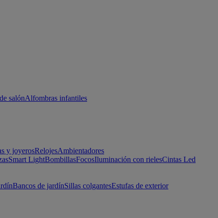
de salón
Alfombras infantiles
as y joyeros
Relojes
Ambientadores
zas
Smart Light
Bombillas
Focos
Iluminación con rieles
Cintas Led
ardín
Bancos de jardín
Sillas colgantes
Estufas de exterior