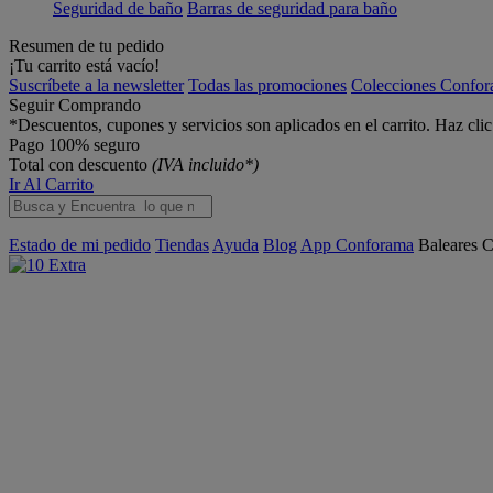
Seguridad de baño
Barras de seguridad para baño
Resumen de tu pedido
¡Tu carrito está vacío!
Suscríbete a la newsletter
Todas las promociones
Colecciones Confo
Seguir Comprando
*Descuentos, cupones y servicios son aplicados en el carrito. Haz cli
Pago 100% seguro
Total con descuento
(IVA incluido*)
Ir Al Carrito
Estado de mi pedido
Tiendas
Ayuda
Blog
App Conforama
Baleares
C