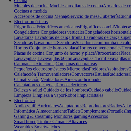
Cocina
Muebles de cocina
Muebles auxiliares de cocina
Armarios de co
Cocinas a medida
Accesorios de cocina
Menaje
Servicio de mesa
Cubertería
Cuchil
Electrodomésticos
Frigoríficos
Frigoríficos americanos
Frigoríficos combi
Vinoteca
Congeladores
Congeladores verticales
Congeladores horizontal
Lavadoras
Lavadoras de carga frontal
Lavadoras de carga super
Secadoras
Lavadoras - Secadoras
Secadoras con bomba de calo
Hornos
Conjunto de horno y placa
Hornos convencionales
Horno
Placas de cocina
Conjunto de horno y placa
Vitrocerámica
Placa
Lavavajillas
Lavavajillas 60cm
Lavavajillas 45cm
Lavavajillas i
Campanas extractoras
Campanas decorativas
Pequeños electrodomésticos
Microondas
Freidoras
Aspiradores
C
Calefacción
Termoventiladores
Convectores
Estufas
Radiadores
C
Climatización
Ventiladores
Aire acondicionado
Calentadores de agua
Termos eléctricos
Belleza y salud
Cuidado de los hombres
Cuidado cabello
Cuidad
Limpieza
Limpieza a vapor
Robot limpiacristales
Electrónica
Audio y hifi
Auriculares
Adaptadores
Reproductores
Radios
Alta
Informática
Almacenamiento
Tablets
Complementos
Portátiles
Im
Gaming & streaming
Monitores gaming
Accesorios
Smart home
Timbres
Cámaras
Altavoces
Wearables
Smartwatches