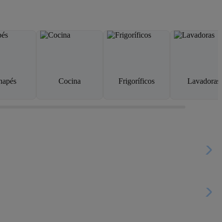
napés
Cocina
Frigoríficos
Lavadoras