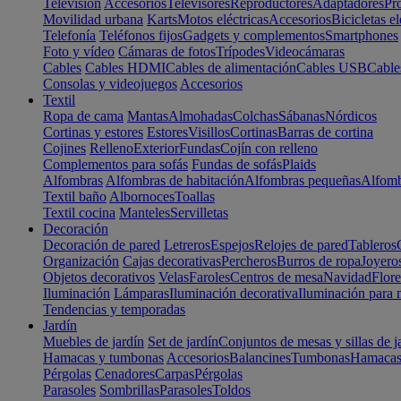
Televisión
Accesorios
Televisores
Reproductores
Adaptadores
Pr
Movilidad urbana
Karts
Motos eléctricas
Accesorios
Bicicletas el
Telefonía
Teléfonos fijos
Gadgets y complementos
Smartphones
Foto y vídeo
Cámaras de fotos
Trípodes
Videocámaras
Cables
Cables HDMI
Cables de alimentación
Cables USB
Cable
Consolas y videojuegos
Accesorios
Textil
Ropa de cama
Mantas
Almohadas
Colchas
Sábanas
Nórdicos
Cortinas y estores
Estores
Visillos
Cortinas
Barras de cortina
Cojines
Relleno
Exterior
Fundas
Cojín con relleno
Complementos para sofás
Fundas de sofás
Plaids
Alfombras
Alfombras de habitación
Alfombras pequeñas
Alfomb
Textil baño
Albornoces
Toallas
Textil cocina
Manteles
Servilletas
Decoración
Decoración de pared
Letreros
Espejos
Relojes de pared
Tableros
Organización
Cajas decorativas
Percheros
Burros de ropa
Joyero
Objetos decorativos
Velas
Faroles
Centros de mesa
Navidad
Flore
Iluminación
Lámparas
Iluminación decorativa
Iluminación para 
Tendencias y temporadas
Jardín
Muebles de jardín
Set de jardín
Conjuntos de mesas y sillas de j
Hamacas y tumbonas
Accesorios
Balancines
Tumbonas
Hamaca
Pérgolas
Cenadores
Carpas
Pérgolas
Parasoles
Sombrillas
Parasoles
Toldos