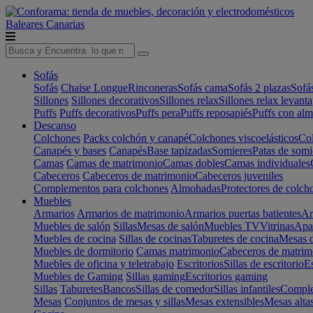
Baleares
Canarias
Sofás
Sofás
Chaise Longue
Rinconeras
Sofás cama
Sofás 2 plazas
Sofá
Sillones
Sillones decorativos
Sillones relax
Sillones relax levant
Puffs
Puffs decorativos
Puffs pera
Puffs reposapiés
Puffs con al
Descanso
Colchones
Packs colchón y canapé
Colchones viscoelásticos
Col
Canapés y bases
Canapés
Base tapizadas
Somieres
Patas de somi
Camas
Camas de matrimonio
Camas dobles
Camas individuales
Cabeceros
Cabeceros de matrimonio
Cabeceros juveniles
Complementos para colchones
Almohadas
Protectores de colch
Muebles
Armarios
Armarios de matrimonio
Armarios puertas batientes
Ar
Muebles de salón
Sillas
Mesas de salón
Muebles TV
Vitrinas
Apa
Muebles de cocina
Sillas de cocinas
Taburetes de cocina
Mesas d
Muebles de dormitorio
Camas matrimonio
Cabeceros de matrim
Muebles de oficina y teletrabajo
Escritorios
Sillas de escritorio
Es
Muebles de Gaming
Sillas gaming
Escritorios gaming
Sillas
Taburetes
Bancos
Sillas de comedor
Sillas infantiles
Complem
Mesas
Conjuntos de mesas y sillas
Mesas extensibles
Mesas alta