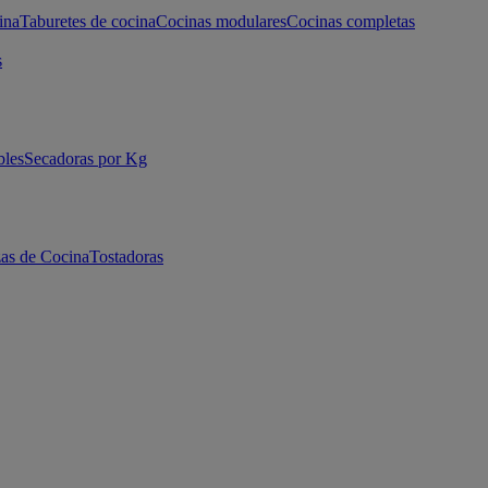
ina
Taburetes de cocina
Cocinas modulares
Cocinas completas
s
bles
Secadoras por Kg
as de Cocina
Tostadoras