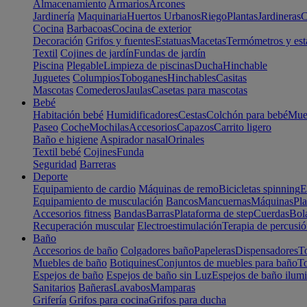
Almacenamiento
Armarios
Arcones
Jardinería
Maquinaria
Huertos Urbanos
Riego
Plantas
Jardineras
C
Cocina
Barbacoas
Cocina de exterior
Decoración
Grifos y fuentes
Estatuas
Macetas
Termómetros y est
Textil
Cojines de jardín
Fundas de jardín
Piscina
Plegable
Limpieza de piscinas
Ducha
Hinchable
Juguetes
Columpios
Toboganes
Hinchables
Casitas
Mascotas
Comederos
Jaulas
Casetas para mascotas
Bebé
Habitación bebé
Humidificadores
Cestas
Colchón para bebé
Mueb
Paseo
Coche
Mochilas
Accesorios
Capazos
Carrito ligero
Baño e higiene
Aspirador nasal
Orinales
Textil bebé
Cojines
Funda
Seguridad
Barreras
Deporte
Equipamiento de cardio
Máquinas de remo
Bicicletas spinning
E
Equipamiento de musculación
Bancos
Mancuernas
Máquinas
Pla
Accesorios fitness
Bandas
Barras
Plataforma de step
Cuerdas
Bola
Recuperación muscular
Electroestimulación
Terapia de percusi
Baño
Accesorios de baño
Colgadores baño
Papeleras
Dispensadores
To
Muebles de baño
Botiquines
Conjuntos de muebles para baño
To
Espejos de baño
Espejos de baño sin Luz
Espejos de baño ilum
Sanitarios
Bañeras
Lavabos
Mamparas
Grifería
Grifos para cocina
Grifos para ducha