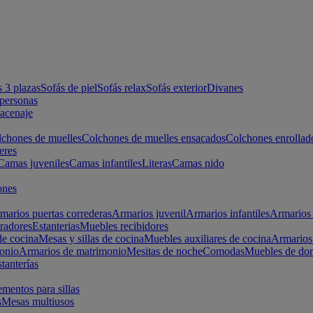
s 3 plazas
Sofás de piel
Sofás relax
Sofás exterior
Divanes
apersonas
macenaje
chones de muelles
Colchones de muelles ensacados
Colchones enrollad
eres
Camas juveniles
Camas infantiles
Literas
Camas nido
ones
marios puertas correderas
Armarios juvenil
Armarios infantiles
Armarios 
radores
Estanterias
Muebles recibidores
e cocina
Mesas y sillas de cocina
Muebles auxiliares de cocina
Armarios
onio
Armarios de matrimonio
Mesitas de noche
Comodas
Muebles de dor
tanterías
entos para sillas
s
Mesas multiusos