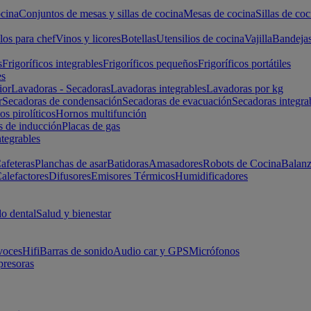
cina
Conjuntos de mesas y sillas de cocina
Mesas de cocina
Sillas de coc
los para chef
Vinos y licores
Botellas
Utensilios de cocina
Vajilla
Bandeja
s
Frigoríficos integrables
Frigoríficos pequeños
Frigoríficos portátiles
es
ior
Lavadoras - Secadoras
Lavadoras integrables
Lavadoras por kg
r
Secadoras de condensación
Secadoras de evacuación
Secadoras integra
s pirolíticos
Hornos multifunción
s de inducción
Placas de gas
ntegrables
afeteras
Planchas de asar
Batidoras
Amasadores
Robots de Cocina
Balanz
alefactores
Difusores
Emisores Térmicos
Humidificadores
o dental
Salud y bienestar
voces
Hifi
Barras de sonido
Audio car y GPS
Micrófonos
presoras